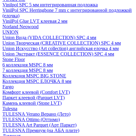
Vinilpol SPC 5 мм интегрированная подложка
VinilPol SPC Herringbone 7 mm с интегрированной подложкой
(елочка)
VinilPol Glue LVT клеевая 2 мм
Norland Neowood
UNION
Union Вида (VIDA COLLECTION) SPC 4 мм
Union Творческая (CREATIVE COLLECTION) SPC 4 мм
Union Искусство (Art collection) английская елочка 4 мм
Union Экстракт (ESSENCE COLLECTION) SPC 4 мм
Stone Floor
6 коллекция MSPC 8 мм
7 коллекция MSPC 8 мм
Коллекция MSPC BIG STONE
Коллекция MSPC ЕЛОЧКА 8 мм
Fargo
Комфорт клеевой (Comfort LVT)
Паркет клеевой (Parquet LVT)
Камень клеевой (Stone LVT)
Tulesna
TULESNA Verano Верано (Лето)
TULESNA Ottimo (Оттимо)
TULESNA Art Parquet (Арт Паркет)
TULESNA Премиум (на АБА плите)
Ламинат