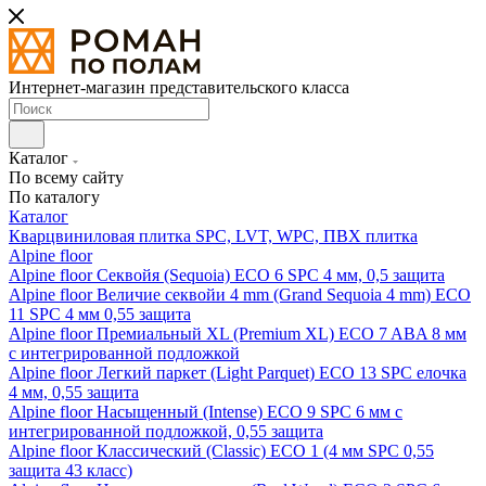
Интернет-магазин представительского класса
Каталог
По всему сайту
По каталогу
Каталог
Кварцвиниловая плитка SPC, LVT, WPC, ПВХ плитка
Alpine floor
Alpine floor Секвойя (Sequoia) ECO 6 SPC 4 мм, 0,5 защита
Alpine floor Величие секвойи 4 mm (Grand Sequoia 4 mm) ECO
11 SPC 4 мм 0,55 защита
Alpine floor Премиальный XL (Premium XL) ECO 7 ABA 8 мм
с интегрированной подложкой
Alpine floor Легкий паркет (Light Parquet) ECO 13 SPC елочка
4 мм, 0,55 защита
Alpine floor Насыщенный (Intense) ECO 9 SPC 6 мм с
интегрированной подложкой, 0,55 защита
Alpine floor Классический (Classic) ECO 1 (4 мм SPC 0,55
защита 43 класс)