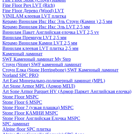
Fine Floor Рич LVT (Rich)
Fine Floor Дерево (Wood) LVT
VINILAM клеевая LVT плитка
Керамо Винилам Икс Икс Эль Стоун (Камни ) 2,5 мм
Керамо Винилам Икс Икс Эль LVT 2,5 мм
Винилам Пакет Английская елочка LVT 2,5 vv
Винилам Премиум LVT 2,5 мм
Керамо Винилам Камни LVT 2,5 мм
Винилам клеевая LVT плитка 2,5 мм
Каменный ламинат
SWF Каменный ламинат My Step
Стоун (Stone) SWF каменный ламинат
Стоун Елка (Stone Herringbone) SWF Каменный ламинат
Norland SPC PRO
Art East Минерально-полимерный ламинат (MPL)
Art Stone Armor MPL (Армор МПЛ)
Art Sone Armor Parquet HV (Армор Паркет Английская елочка)
Stone Floor MSPC
Stone Floor 6 MSPC
Stone Floor 7 (узкая плашка) MSPC
Stone Floor КАМНИ MSPC
Stone Floor Английская Елочка MSPC
SPC ламинат
Alpine floor SPC плитка