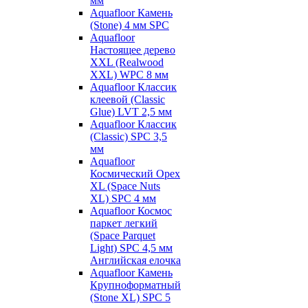
мм
Aquafloor Камень
(Stone) 4 мм SPC
Aquafloor
Настоящее дерево
XXL (Realwood
XXL) WPC 8 мм
Aquafloor Классик
клеевой (Classic
Glue) LVT 2,5 мм
Aquafloor Классик
(Classic) SPC 3,5
мм
Aquafloor
Космический Орех
XL (Space Nuts
XL) SPC 4 мм
Aquafloor Космос
паркет легкий
(Space Parquet
Light) SPC 4,5 мм
Английская елочка
Aquafloor Камень
Крупноформатный
(Stone XL) SPC 5