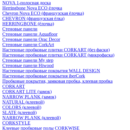
NOVA 1-полосная доска
Herringbone Nova ECO ёлочка
Chevron Nova ECO (французская ёлочка)
CHEVRON (французская ёлка)
HERRINGBONE (ёлочка)
Стеновые панели
Стеновые панели Aquafloor
Стеновые панели Orac Decor
Стеновые панели CorkArt
Настенные пробковые плитки CORKART (без фаски)
Настенные пробковые плитки CORKART (микрофаска)
Стеновые панели My step
Стеновые панели Hiwood
Настенные пробковые покрытия WALL DESIGN
Настенные пробковые покрытия iberCork
Пробковые покрытия, замковая пробка, клеевая пробка
CORKART
CORKART LITE (замок)
NARROW PLANK (замок)
NATURAL (клеевой)
COLORS (клеевой)
SLATE (клеевой)
NARROW PLANK (клеевой)
CORKSTYLE
Клеевые пробковые полы CORKWISE