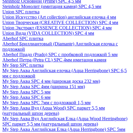
Steinholz Основной (Prime) SPC 4,5 мм
Steinholz Монолит (имитация камня) SPC 4,5 мм
Union SPC плитка
Union Искусство (Art collection) английская елочка 4 мм
Union Творческая (CREATIVE COLLECTION) SPC 4 мм
Union Экстракт (ESSENCE COLLECTION) SPC 4 мм
Union Вида (VIDA COLLECTION) SPC 4 мм
Aberhof SPC плитка
Aberhof Бриллиантовый (Diamante) Английская елочка с
подложкой
Aberhof Прадо (Prado) SPC с пробковой подложкой 5 мм
Aberhof Петра (Petra CL) SPC 4мм имитация камня
My Step SPC плитка
My Step Аква Английская елочка (Aqua Herringbone) SPC 6,5
мм с подложкой
My Step Аква SPC 4 мм (широкая доска 232 мм)
My Step Аква SPC 4мм (ширина 151 мм)
My Step Аква SPC 5 мм
My Step Аква SPC 6 мм
My Step Аква SPC 7мм c подложкой 1,5 мм
My Step Аква Вуд (Aqua Wood) SPC паркет 5,5 мм
(натуральный шпон дерева)
My Step Аква Вуд Английская Елка (Aqua Wood Herringbone)
SPC паркет 5,5 мм (натуральный шпон дерева)
My Step Аква Английская Елка (Aqua Herringbone) SPC 5мм