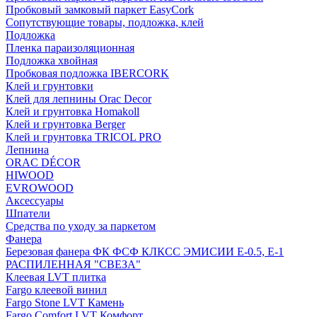
Пробковый замковый паркет EasyCork
Сопутствующие товары, подложка, клей
Подложка
Пленка параизоляционная
Подложка хвойная
Пробковая подложка IBERCORK
Клей и грунтовки
Клей для лепнины Orac Decor
Клей и грунтовка Homakoll
Клей и грунтовка Berger
Клей и грунтовка TRICOL PRO
Лепнина
ORAC DÉCOR
HIWOOD
EVROWOOD
Аксессуары
Шпатели
Средства по уходу за паркетом
Фанера
Березовая фанера ФК ФСФ КЛКСС ЭМИСИИ Е-0.5, Е-1
РАСПИЛЕННАЯ "СВЕЗА"
Клеевая LVT плитка
Fargo клеевой винил
Fargo Stone LVT Камень
Fargo Comfort LVT Комфорт