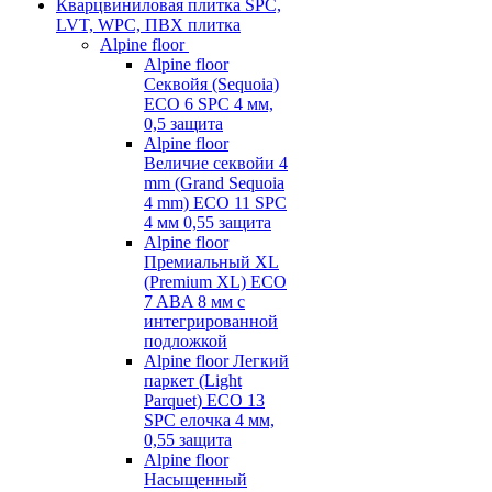
Кварцвиниловая плитка SPC,
LVT, WPC, ПВХ плитка
Alpine floor
Alpine floor
Секвойя (Sequoia)
ECO 6 SPC 4 мм,
0,5 защита
Alpine floor
Величие секвойи 4
mm (Grand Sequoia
4 mm) ECO 11 SPC
4 мм 0,55 защита
Alpine floor
Премиальный XL
(Premium XL) ECO
7 ABA 8 мм с
интегрированной
подложкой
Alpine floor Легкий
паркет (Light
Parquet) ECO 13
SPC елочка 4 мм,
0,55 защита
Alpine floor
Насыщенный