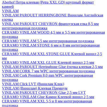
Aberhof Петра клеевая (Petra XXL GD) крупный формат
камней
VINILAM
VINILAM PARQUET HERRINGBONE Винилам Английская
елочка
VINILAM PARQUET CHEVRON французская елка 8,5 мм
интегрированная подложка
CERAMO VINILAM WOOD 4,5 мм и 5,5 мм интегрированная
подложка
CERAMO VINILAM 5,5 мм интегрированная подложка
CERAMO VINILAM STONE 6 мм и 8 мм интегрированная
подложка
CERAMO VINILAM XXL STONE GLUE Клеевой винил 2,5
мм
CERAMO VINILAM XXL GLUE Клеевой винил 2,5 мм
VINILAM PARQUET Herringbone Glue ёлочка клеевая 2,5 мм
VINILAM CORK 7 мм WPC интегрированная подложка
VINILAM Cork Premium 8,0 mm WPC интегрированная
подложка
VINILAM Click LVT (Винилам Клик)
VINILAM (Винилам) Клеевая Премиум
VINILAM PARQUET CHEVRON Glue 2,5 мм LVT
CERAMO VINILAM Glue Камни Клеевой винил 2,5 мм
CERAMO VINILAM XXL 5,5 и 8 мм интегрированная
подложка