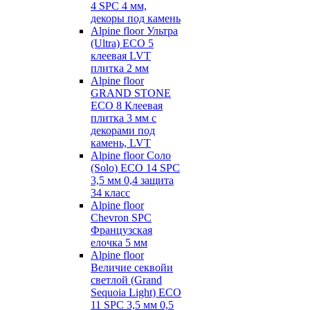
4 SPC 4 мм,
декоры под камень
Alpine floor Ультра
(Ultra) ECO 5
клеевая LVT
плитка 2 мм
Alpine floor
GRAND STONE
ECO 8 Клеевая
плитка 3 мм с
декорами под
камень, LVT
Alpine floor Соло
(Solo) ECO 14 SPC
3,5 мм 0,4 защита
34 класс
Alpine floor
Chevron SPC
Французская
елочка 5 мм
Alpine floor
Величие секвойи
светлой (Grand
Sequoia Light) ECO
11 SPC 3,5 мм 0,5