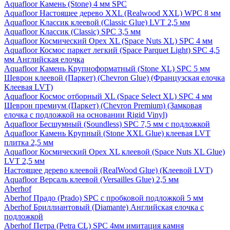
Aquafloor Камень (Stone) 4 мм SPC
Aquafloor Настоящее дерево XXL (Realwood XXL) WPC 8 мм
Aquafloor Классик клеевой (Classic Glue) LVT 2,5 мм
Aquafloor Классик (Classic) SPC 3,5 мм
Aquafloor Космический Орех XL (Space Nuts XL) SPC 4 мм
Aquafloor Космос паркет легкий (Space Parquet Light) SPC 4,5
мм Английская елочка
Aquafloor Камень Крупноформатный (Stone XL) SPC 5 мм
Шеврон клеевой (Паркет) (Chevron Glue) (Французская елочка
Клеевая LVT)
Aquafloor Космос отборный XL (Space Select XL) SPC 4 мм
Шеврон премиум (Паркет) (Chevron Premium) (Замковая
елочка с подложкой на основании Rigid Vinyl)
Aquafloor Бесшумный (Soundless) SPC 7,5 мм с подложкой
Aquafloor Камень Крупный (Stone XXL Glue) клеевая LVT
плитка 2,5 мм
Aquafloor Космический Орех XL клеевой (Space Nuts XL Glue)
LVT 2,5 мм
Настоящее дерево клеевой (RealWood Glue) (Клеевой LVT)
Aquafloor Версаль клеевой (Versailles Glue) 2,5 мм
Aberhof
Aberhof Прадо (Prado) SPC с пробковой подложкой 5 мм
Aberhof Бриллиантовый (Diamante) Английская елочка с
подложкой
Aberhof Петра (Petra CL) SPC 4мм имитация камня