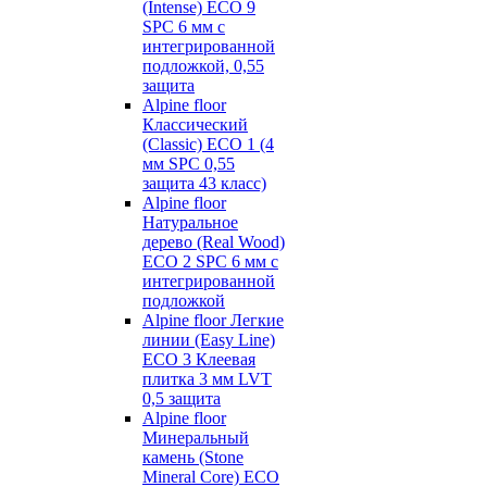
(Intense) ECO 9
SPC 6 мм с
интегрированной
подложкой, 0,55
защита
Alpine floor
Классический
(Classic) ECO 1 (4
мм SPC 0,55
защита 43 класс)
Alpine floor
Натуральное
дерево (Real Wood)
ECO 2 SPC 6 мм с
интегрированной
подложкой
Alpine floor Легкие
линии (Easy Line)
ECO 3 Клеевая
плитка 3 мм LVT
0,5 защита
Alpine floor
Минеральный
камень (Stone
Mineral Core) ECO