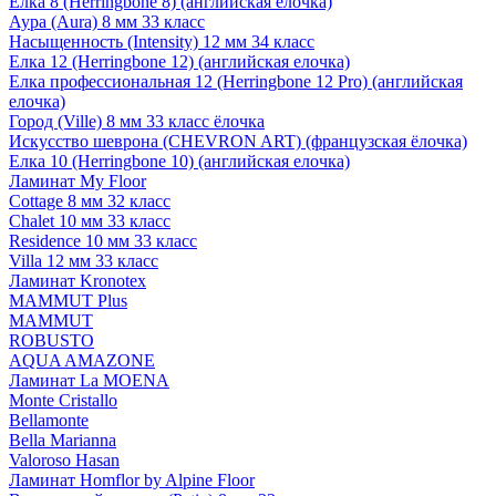
Елка 8 (Herringbone 8) (английская елочка)
Аура (Aura) 8 мм 33 класс
Насыщенность (Intensity) 12 мм 34 класс
Елка 12 (Herringbone 12) (английская елочка)
Елка профессиональная 12 (Herringbone 12 Pro) (английская
елочка)
Город (Ville) 8 мм 33 класс ёлочка
Искусство шеврона (CHEVRON ART) (французская ёлочка)
Елка 10 (Herringbone 10) (английская елочка)
Ламинат My Floor
Cottage 8 мм 32 класс
Chalet 10 мм 33 класс
Residence 10 мм 33 класс
Villa 12 мм 33 класс
Ламинат Kronotex
MAMMUT Plus
MAMMUT
ROBUSTO
AQUA AMAZONE
Ламинат La MOENA
Monte Cristallo
Bellamonte
Bella Marianna
Valoroso Hasan
Ламинат Homflor by Alpine Floor