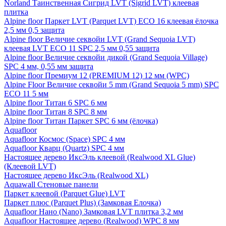
Norland Таинственная Сигрид LVT (Sigrid LVT) клеевая
плитка
Alpine floor Паркет LVT (Parquet LVT) ECO 16 клеевая ёлочка
2,5 мм 0,5 защита
Alpine floor Величие секвойи LVT (Grand Sequoia LVT)
клеевая LVT ECO 11 SPC 2,5 мм 0,55 защита
Alpine floor Величие секвойи дикой (Grand Sequoia Village)
SPC 4 мм, 0,55 мм защита
Alpine floor Премиум 12 (PREMIUM 12) 12 мм (WPC)
Alpine Floor Величие секвойи 5 mm (Grand Sequoia 5 mm) SPC
ECO 11 5 мм
Alpine floor Титан 6 SPC 6 мм
Alpine floor Титан 8 SPC 8 мм
Alpine floor Титан Паркет SPC 6 мм (ёлочка)
Aquafloor
Aquafloor Космос (Space) SPC 4 мм
Aquafloor Кварц (Quartz) SPC 4 мм
Настоящее дерево ИксЭль клеевой (Realwood XL Glue)
(Клеевой LVT)
Настоящее дерево ИксЭль (Realwood XL)
Aquawall Стеновые панели
Паркет клеевой (Parquet Glue) LVT
Паркет плюс (Parquet Plus) (Замковая Елочка)
Aquafloor Нано (Nano) Замковая LVT плитка 3,2 мм
Aquafloor Настоящее дерево (Realwood) WPC 8 мм