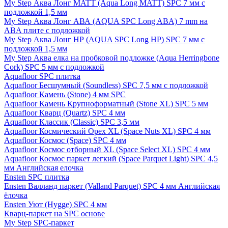
My Step Аква Лонг MATT (Aqua Long MATT) SPC 7 мм с
подложкой 1,5 мм
My Step Аква Лонг АВА (AQUA SPC Long ABA) 7 mm на
ABA плите с подложкой
My Step Аква Лонг НР (AQUA SPC Long HP) SPC 7 мм с
подложкой 1,5 мм
My Step Аква елка на пробковой подложке (Aqua Herringbone
Cork) SPC 5 мм с подложкой
Aquafloor SPC плитка
Aquafloor Бесшумный (Soundless) SPC 7,5 мм с подложкой
Aquafloor Камень (Stone) 4 мм SPC
Aquafloor Камень Крупноформатный (Stone XL) SPC 5 мм
Aquafloor Кварц (Quartz) SPC 4 мм
Aquafloor Классик (Classic) SPC 3,5 мм
Aquafloor Космический Орех XL (Space Nuts XL) SPC 4 мм
Aquafloor Космос (Space) SPC 4 мм
Aquafloor Космос отборный XL (Space Select XL) SPC 4 мм
Aquafloor Космос паркет легкий (Space Parquet Light) SPC 4,5
мм Английская елочка
Ensten SPC плитка
Ensten Валланд паркет (Valland Parquet) SPC 4 мм Английская
ёлочка
Ensten Уют (Hygge) SPC 4 мм
Кварц-паркет на SPC основе
My Step SPC-паркет