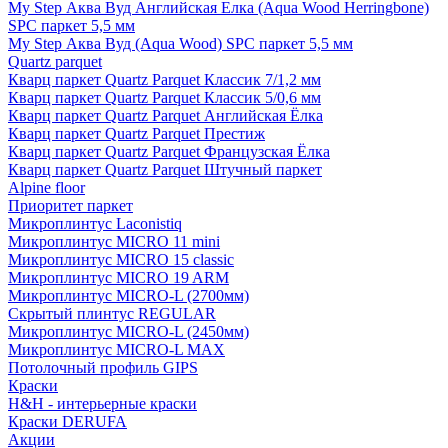
My Step Аква Вуд Английская Елка (Aqua Wood Herringbone)
SPC паркет 5,5 мм
My Step Аква Вуд (Aqua Wood) SPC паркет 5,5 мм
Quartz parquet
Кварц паркет Quartz Parquet Классик 7/1,2 мм
Кварц паркет Quartz Parquet Классик 5/0,6 мм
Кварц паркет Quartz Parquet Английская Ёлка
Кварц паркет Quartz Parquet Престиж
Кварц паркет Quartz Parquet Французская Ёлка
Кварц паркет Quartz Parquet Штучный паркет
Alpine floor
Приоритет паркет
Микроплинтус Laconistiq
Микроплинтус MICRO 11 mini
Микроплинтус MICRO 15 classic
Микроплинтус MICRO 19 ARM
Микроплинтус MICRO-L (2700мм)
Скрытый плинтус REGULAR
Микроплинтус MICRO-L (2450мм)
Микроплинтус MICRO-L MAX
Потолочный профиль GIPS
Краски
H&H - интерьерные краски
Краски DERUFA
Акции