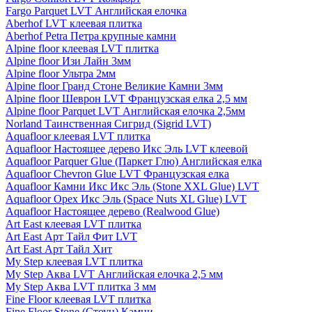
Fargo Parquet LVT Английская елочка
Aberhof LVT клеевая плитка
Aberhof Petra Петра крупные камни
Alpine floor клеевая LVT плитка
Alpine floor Изи Лайн 3мм
Alpine floor Ультра 2мм
Alpine floor Гранд Стоне Великие Камни 3мм
Alpine floor Шеврон LVT Французская елка 2,5 мм
Alpine floor Parquet LVT Английская елочка 2,5мм
Norland Таинственная Сигрид (Sigrid LVT)
Aquafloor клеевая LVT плитка
Aquafloor Настоящее дерево Икс Эль LVT клеевой
Aquafloor Parquer Glue (Паркет Глю) Английская елка
Aquafloor Chevron Glue LVT Французская елка
Aquafloor Камни Икс Икс Эль (Stone XXL Glue) LVT
Aquafloor Орех Икс Эль (Space Nuts XL Glue) LVT
Aquafloor Настоящее дерево (Realwood Glue)
Art East клеевая LVT плитка
Art East Арт Тайл Фит LVT
Art East Арт Тайл Хит
My Step клеевая LVT плитка
My Step Аква LVT Английская елочка 2,5 мм
My Step Аква LVT плитка 3 мм
Fine Floor клеевая LVT плитка
Fine Floor Stone (Стоун) Камни