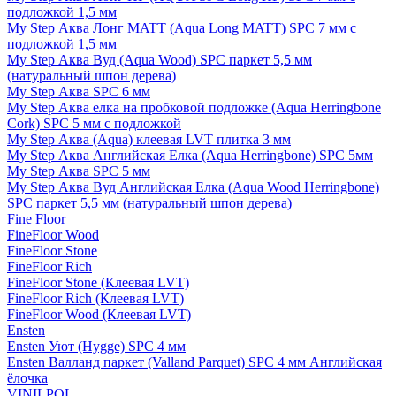
подложкой 1,5 мм
My Step Аква Лонг MATT (Aqua Long MATT) SPC 7 мм с
подложкой 1,5 мм
My Step Аква Вуд (Aqua Wood) SPC паркет 5,5 мм
(натуральный шпон дерева)
My Step Аква SPC 6 мм
My Step Аква елка на пробковой подложке (Aqua Herringbone
Cork) SPC 5 мм с подложкой
My Step Аква (Aqua) клеевая LVT плитка 3 мм
My Step Аква Английская Елка (Aqua Herringbone) SPC 5мм
My Step Аква SPC 5 мм
My Step Аква Вуд Английская Елка (Aqua Wood Herringbone)
SPC паркет 5,5 мм (натуральный шпон дерева)
Fine Floor
FineFloor Wood
FineFloor Stone
FineFloor Rich
FineFloor Stone (Клеевая LVT)
FineFloor Rich (Клеевая LVT)
FineFloor Wood (Клеевая LVT)
Ensten
Ensten Уют (Hygge) SPC 4 мм
Ensten Валланд паркет (Valland Parquet) SPC 4 мм Английская
ёлочка
VINILPOL