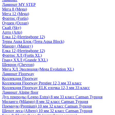
Ламинат MY STEP
Мега 8 (Mega)
Мега 12 (Mega)
Фортис (Fortis)
Оушен (Ocean)
Скай (Sky)
Арто (Arto)
Елка 12 (Herringbone 12)
Терра Аква Блок (Terra Aqua Block)
Манор+ (Manor+)
Елка 12 (Herringbone 12)
Фортис ХЛ (Fortis XL)
Гранд ХХЛ (Grande XXL)
Шеврон (Chevron)
Мега ХЛ Эволюция (Mega Evolution XL)
Ламинат Floorway
Коллекция Floorway
Коллекция Floorway Prestige 12,3 мм 33 класс
Коллекция Floorway ELK елочка 12,3 мм 33 класс
Ламинат Alpine floor
Дух природы (Legno Extra) 8 мм 33 класс Camsan Турция
Миланго (Milango) 8 мм 32 класс Camsan Турция
Премиум (Premium) 10 мм 32 класс Camsan Турция
Шепот леса (Albero) 10 мм 32 класс Camsan Турция