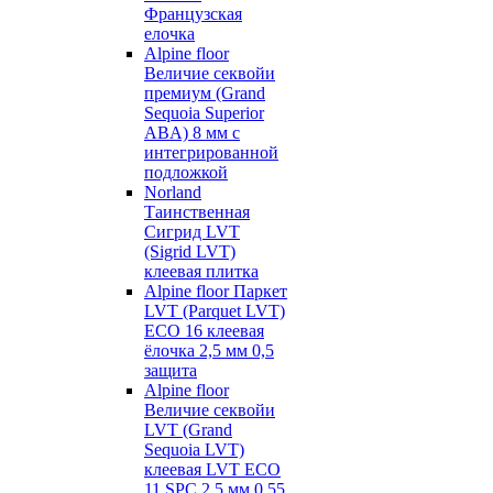
Французская
елочка
Alpine floor
Величие секвойи
премиум (Grand
Sequoia Superior
ABA) 8 мм с
интегрированной
подложкой
Norland
Таинственная
Сигрид LVT
(Sigrid LVT)
клеевая плитка
Alpine floor Паркет
LVT (Parquet LVT)
ECO 16 клеевая
ёлочка 2,5 мм 0,5
защита
Alpine floor
Величие секвойи
LVT (Grand
Sequoia LVT)
клеевая LVT ECO
11 SPC 2,5 мм 0,55