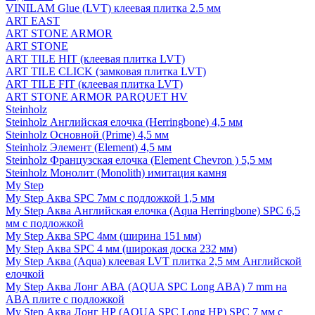
VINILAM Glue (LVT) клеевая плитка 2.5 мм
ART EAST
ART STONE ARMOR
ART STONE
ART TILE HIT (клеевая плитка LVT)
ART TILE CLICK (замковая плитка LVT)
ART TILE FIT (клеевая плитка LVT)
ART STONE ARMOR PARQUET HV
Steinholz
Steinholz Английская елочка (Herringbone) 4,5 мм
Steinholz Основной (Prime) 4,5 мм
Steinholz Элемент (Element) 4,5 мм
Steinholz Французская елочка (Element Chevron ) 5,5 мм
Steinholz Монолит (Monolith) имитация камня
My Step
My Step Аква SPC 7мм c подложкой 1,5 мм
My Step Аква Английская елочка (Aqua Herringbone) SPC 6,5
мм с подложкой
My Step Аква SPC 4мм (ширина 151 мм)
My Step Аква SPC 4 мм (широкая доска 232 мм)
My Step Аква (Aqua) клеевая LVT плитка 2,5 мм Английской
елочкой
My Step Аква Лонг АВА (AQUA SPC Long ABA) 7 mm на
ABA плите с подложкой
My Step Аква Лонг НР (AQUA SPC Long HP) SPC 7 мм с