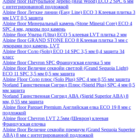
Alpine floor Натуральное дерево (Real Wood) ECO 2 SPC 6 мм
с интегрированной подложкой
Alpine floor Легкие линии (Easy Line) ECO 3 Клеевая плитка 3
мм LVT 0,5 защита
Alpine floor Минеральный камень (Stone Mineral Core) ECO 4
SPC 4 мм, декоры под камень
Alpine floor Ультра (Ultra) ECO 5 клеевая LVT плитка 2 мм
Alpine floor GRAND STONE ECO 8 Клеевая плитка 3 мм с
декорами под камень, LVT
Alpine floor Соло (Solo) ECO 14 SPC 3,5 мм 0,4 защита 34
класс
Alpine floor Chevron SPC Французская елочка 5 мм
Alpine floor Величие секвойи светлой (Grand Sequoia Light)
ECO 11 SPC 3,5 мм 0,5 мм защита
Alpine Floor Соло плюс (Solo Plus) SPC 4 мм 0,55 мм защита
Norland Таинственная Сигрид Плюс (Sigrid Plus) SPC 4 мм 0,5
мм защита
Norland Таинственная Сигрид АВА (Sigrid Superior ABA) 8
мм, 0,55 мм защита
Alpine floor Parquet Premium Английская елка ECO 19 8 мм с
подложкой
Alpine floor Chevron LVT 2.5мм (Шеврон) клеевая
Французская елочка
Alpine floor Величие секвойи премиум (Grand Sequoia Superior
ABA) 8 мм с интегрированной подложкой