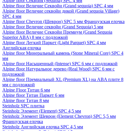
Alpine floor Секвойя (Sequoia) SPC 4 мм
Alpine floor Величие Секвойи (Grand sequoia) SPC 4 мм
Alpine floor Величие секвойи дикой (Grand sequoia Village)
SPC 4 мм
Alpine floor Chevron (Шеврон) SPC 5 мм Французская елочка
Alpine floor Величие секвойи (Grand Sequoia) 5 мм
Alpine floor Величие Секвойи Премиум (Grand Sequoia
Superior ABA) 8 мм с подложкой
Alpine floor Легкий Паркет (Light Parquet) SPC 4 мм
Английская елочка
Alpine floor Минеральный камень (Stone Mineral Core) SPC 4
мм
Alpine floor Насыщенный (Intense) SPC 6 мм с подложкой
Alpine floor Натуральное дерево (Real Wood) SPC 6 мм с
подложкой
Alpine floor Премиальный XL (Premium XL) на ABA плите 8
мм с подложкой
Alpine Floor Титан 6 мм
Alpine floor Титан Паркет 6 мм
Alpine floor Титан 8 мм
Steinholz SPC плитка
Steinholz Элемент (Element) SPC 4,5 мм
Steinholz Элемент Шеврон (Element Chevron) SPC 5,5 мм
Французская елочка
Steinholz Английская елочка SPC 4,5 мм