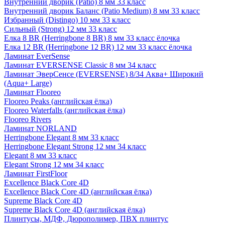
Внутренний дворик (Patio) 8 мм 33 класс
Внутренний дворик Баланс (Patio Medium) 8 мм 33 класс
Избранный (Distingo) 10 мм 33 класс
Сильный (Strong) 12 мм 33 класс
Елка 8 BR (Herringbone 8 BR) 8 мм 33 класс ёлочка
Елка 12 BR (Herringbone 12 BR) 12 мм 33 класс ёлочка
Ламинат EverSense
Ламинат EVERSENSE Classic 8 мм 34 класс
Ламинат ЭверСенсе (EVERSENSE) 8/34 Аква+ Широкий
(Aqua+ Large)
Ламинат Flooreo
Flooreo Peaks (английская ёлка)
Flooreo Waterfalls (английская ёлка)
Flooreo Rivers
Ламинат NORLAND
Herringbone Elegant 8 мм 33 класс
Herringbone Elegant Strong 12 мм 34 класс
Elegant 8 мм 33 класс
Elegant Strong 12 мм 34 класс
Ламинат FirstFloor
Excellence Black Core 4D
Excellence Black Core 4D (английская ёлка)
Supreme Black Core 4D
Supreme Black Core 4D (английская ёлка)
Плинтусы, МДФ, Дюрополимер, ПВХ плинтус