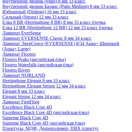
Внутренний дворик (Patio) 8 мм 33 класс
Внутренний дворик Баланс (Patio Medium) 8 мм 33 класс
Избранный (Distingo) 10 мм 33 класс
Сильный (Strong) 12 мм 33 класс
Елка 8 BR (Herringbone 8 BR) 8 мм 33 класс ёлочка
Елка 12 BR (Herringbone 12 BR) 12 мм 33 класс ёлочка
Ламинат EverSense
Ламинат EVERSENSE Classic 8 мм 34 класс
Ламинат ЭверСенсе (EVERSENSE) 8/34 Аква+ Широкий
(Aqua+ Large)
Ламинат Flooreo
Flooreo Peaks (английская ёлка)
Flooreo Waterfalls (английская ёлка)
Flooreo Rivers
Ламинат NORLAND
Herringbone Elegant 8 мм 33 класс
Herringbone Elegant Strong 12 мм 34 класс
Elegant 8 мм 33 класс
Elegant Strong 12 мм 34 класс
Ламинат FirstFloor
Excellence Black Core 4D
Excellence Black Core 4D (английская ёлка)
Supreme Black Core 4D
Supreme Black Core 4D (английская ёлка)
Плинтусы, МДФ, Дюрополимер, ПВХ плинтус