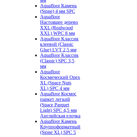
мм
Aquafloor Камень
(Stone) 4 мм SPC
Aquafloor
Настоящее дерево
XXL (Realwood
XXL) WPC 8 мм
Aquafloor Классик
клеевой (Classic
Glue) LVT 2,5 мм
Aquafloor Классик
(Classic) SPC 3,5
мм
Aquafloor
Космический Орех
XL (Space Nuts
XL) SPC 4 мм
Aquafloor Космос
паркет легкий
(Space Parquet
Light) SPC 4,5 мм
Английская елочка
Aquafloor Камень
Крупноформатный
(Stone XL) SPC 5