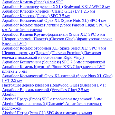
Aquafloor Камень (Stone) 4 мм SPC
Aquafloor Настоящее дерево XXL (Realwood XXL) WPC 8 мм
Aquafloor Классик клеевой (Classic Glue) LVT 2,5 мм
Aquafloor Классик (Classic) SPC 3,5 мм
Aquafloor Космический Орех XL (Space Nuts XL) SPC 4 мм
Aquafloor Космос паркет легкий (Space Parquet Light) SPC 4,5
мм Английская елочка
Aquafloor Камень Крупноформатный (Stone XL) SPC 5 мм
Шеврон клеевой (Паркет) (Chevron Glue) (Французская елочка
Клеевая LVT)
Aquafloor Космос отборный XL (Space Select XL) SPC 4 мм
Шеврон премиум (Паркет) (Chevron Premium) (Замковая
елочка с подложкой на основании Rigid Vinyl)
Aquafloor Бесшумный (Soundless) SPC 7,5 мм с подложкой
Aquafloor Камень Крупный (Stone XXL Glue) клеевая LVT
плитка 2,5 мм
Aquafloor Космический Орех XL клеевой (Space Nuts XL Glue)
LVT 2,5 мм
Настоящее дерево клеевой (RealWood Glue) (Клеевой LVT)
Aquafloor Версаль клеевой (Versailles Glue) 2,5 мм
Aberhof
Aberhof Прадо (Prado) SPC с пробковой подложкой 5 мм
Aberhof Бриллиантовый (Diamante) Английская елочка с
подложкой
Aberhof Петра (Petra CL) SPC 4мм имитация камня