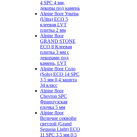
4 SPC 4 мм,
декоры под камень
Alpine floor Ультра
(Ultra) ECO 5
клеевая LVT
плитка 2 мм
Alpine floor
GRAND STONE
ECO 8 Клеевая
плитка 3 мм с
декорами под
камень, LVT
Alpine floor Соло
(Solo) ECO 14 SPC
3,5 мм 0,4 защита
34 класс
Alpine floor
Chevron SPC
Французская
елочка 5 мм
Alpine floor
Величие секвойи
светлой (Grand
Sequoia Light) ECO
11 SPC 3,5 мм 0,5