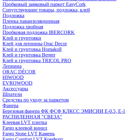
Пробковый замковый паркет EasyCork
Сопутствующие товары, подложка, клей
Подложка
Пленка параизоляционная
Подложка хвойная
Пробковая подложка IBERCORK
Клей и грунтовки
Клей для лепнины Orac Decor
Клей и грунтовка Homakoll
Клей и грунтовка Berger
Клей и грунтовка TRICOL PRO
Лепнина
ORAC DÉCOR
HIWOOD
EVROWOOD
Аксессуары
Шпатели
Средства по уходу за паркетом
Фанера
Березовая фанера ФК ФСФ КЛКСС ЭМИСИИ Е-0.5, Е-1
РАСПИЛЕННАЯ "СВЕЗА"
Клеевая LVT плитка
Fargo клеевой винил
Fargo Stone LVT Камень
Fargo Comfort LVT Комфорт