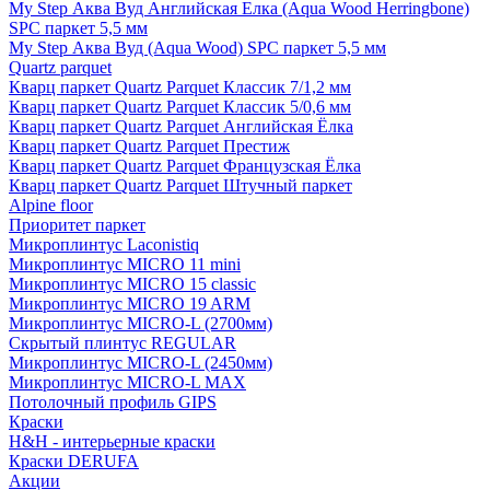
My Step Аква Вуд Английская Елка (Aqua Wood Herringbone)
SPC паркет 5,5 мм
My Step Аква Вуд (Aqua Wood) SPC паркет 5,5 мм
Quartz parquet
Кварц паркет Quartz Parquet Классик 7/1,2 мм
Кварц паркет Quartz Parquet Классик 5/0,6 мм
Кварц паркет Quartz Parquet Английская Ёлка
Кварц паркет Quartz Parquet Престиж
Кварц паркет Quartz Parquet Французская Ёлка
Кварц паркет Quartz Parquet Штучный паркет
Alpine floor
Приоритет паркет
Микроплинтус Laconistiq
Микроплинтус MICRO 11 mini
Микроплинтус MICRO 15 classic
Микроплинтус MICRO 19 ARM
Микроплинтус MICRO-L (2700мм)
Скрытый плинтус REGULAR
Микроплинтус MICRO-L (2450мм)
Микроплинтус MICRO-L MAX
Потолочный профиль GIPS
Краски
H&H - интерьерные краски
Краски DERUFA
Акции