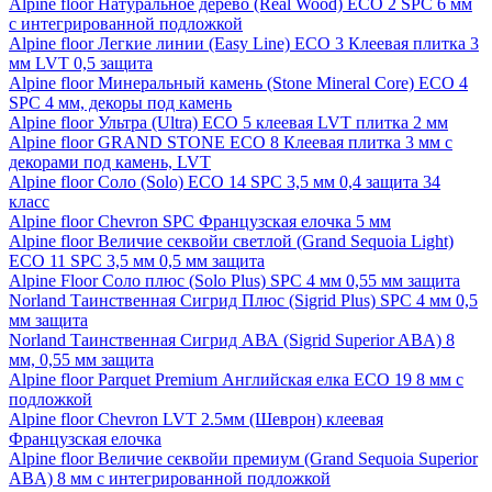
Alpine floor Натуральное дерево (Real Wood) ECO 2 SPC 6 мм
с интегрированной подложкой
Alpine floor Легкие линии (Easy Line) ECO 3 Клеевая плитка 3
мм LVT 0,5 защита
Alpine floor Минеральный камень (Stone Mineral Core) ECO 4
SPC 4 мм, декоры под камень
Alpine floor Ультра (Ultra) ECO 5 клеевая LVT плитка 2 мм
Alpine floor GRAND STONE ECO 8 Клеевая плитка 3 мм с
декорами под камень, LVT
Alpine floor Соло (Solo) ECO 14 SPC 3,5 мм 0,4 защита 34
класс
Alpine floor Chevron SPC Французская елочка 5 мм
Alpine floor Величие секвойи светлой (Grand Sequoia Light)
ECO 11 SPC 3,5 мм 0,5 мм защита
Alpine Floor Соло плюс (Solo Plus) SPC 4 мм 0,55 мм защита
Norland Таинственная Сигрид Плюс (Sigrid Plus) SPC 4 мм 0,5
мм защита
Norland Таинственная Сигрид АВА (Sigrid Superior ABA) 8
мм, 0,55 мм защита
Alpine floor Parquet Premium Английская елка ECO 19 8 мм с
подложкой
Alpine floor Chevron LVT 2.5мм (Шеврон) клеевая
Французская елочка
Alpine floor Величие секвойи премиум (Grand Sequoia Superior
ABA) 8 мм с интегрированной подложкой