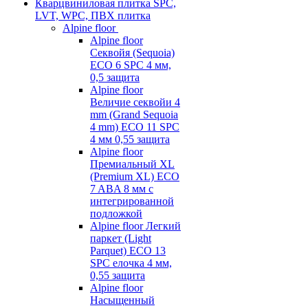
Кварцвиниловая плитка SPC,
LVT, WPC, ПВХ плитка
Alpine floor
Alpine floor
Секвойя (Sequoia)
ECO 6 SPC 4 мм,
0,5 защита
Alpine floor
Величие секвойи 4
mm (Grand Sequoia
4 mm) ECO 11 SPC
4 мм 0,55 защита
Alpine floor
Премиальный XL
(Premium XL) ECO
7 ABA 8 мм с
интегрированной
подложкой
Alpine floor Легкий
паркет (Light
Parquet) ECO 13
SPC елочка 4 мм,
0,55 защита
Alpine floor
Насыщенный