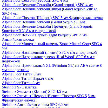
Alpine floor Секвойя (Sequoia) SPC 4 мм
Alpine floor Величие Секвойи (Grand sequoia) SPC 4 мм
Alpine floor Величие секвойи дикой (Grand sequoia Village)
SPC 4 мм
Alpine floor Chevron (Шеврон) SPC 5 мм Французская елочка
Alpine floor Величие секвойи (Grand Sequoia) 5 мм
Alpine floor Величие Секвойи Премиум (Grand Sequoia
Superior ABA) 8 мм с подложкой
Alpine floor Легкий Паркет (Light Parquet) SPC 4 мм
Английская елочка
Alpine floor Минеральный камень (Stone Mineral Core) SPC 4
мм
Alpine floor Насыщенный (Intense) SPC 6 мм с подложкой
Alpine floor Натуральное дерево (Real Wood) SPC 6 мм с
подложкой
Alpine floor Премиальный XL (Premium XL) на ABA плите 8
мм с подложкой
Alpine Floor Титан 6 мм
Alpine floor Титан Паркет 6 мм
Alpine floor Титан 8 мм
Steinholz SPC плитка
Steinholz Элемент (Element) SPC 4,5 мм
Steinholz Элемент Шеврон (Element Chevron) SPC 5,5 мм
Французская елочка
Steinholz Английская елочка SPC 4,5 мм