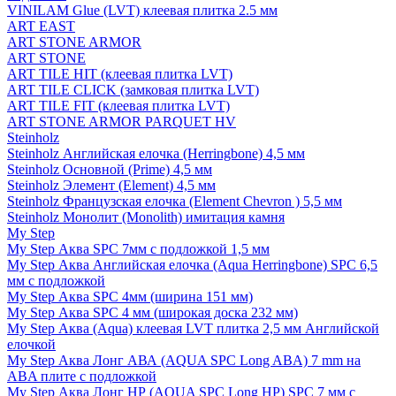
VINILAM Glue (LVT) клеевая плитка 2.5 мм
ART EAST
ART STONE ARMOR
ART STONE
ART TILE HIT (клеевая плитка LVT)
ART TILE CLICK (замковая плитка LVT)
ART TILE FIT (клеевая плитка LVT)
ART STONE ARMOR PARQUET HV
Steinholz
Steinholz Английская елочка (Herringbone) 4,5 мм
Steinholz Основной (Prime) 4,5 мм
Steinholz Элемент (Element) 4,5 мм
Steinholz Французская елочка (Element Chevron ) 5,5 мм
Steinholz Монолит (Monolith) имитация камня
My Step
My Step Аква SPC 7мм c подложкой 1,5 мм
My Step Аква Английская елочка (Aqua Herringbone) SPC 6,5
мм с подложкой
My Step Аква SPC 4мм (ширина 151 мм)
My Step Аква SPC 4 мм (широкая доска 232 мм)
My Step Аква (Aqua) клеевая LVT плитка 2,5 мм Английской
елочкой
My Step Аква Лонг АВА (AQUA SPC Long ABA) 7 mm на
ABA плите с подложкой
My Step Аква Лонг НР (AQUA SPC Long HP) SPC 7 мм с