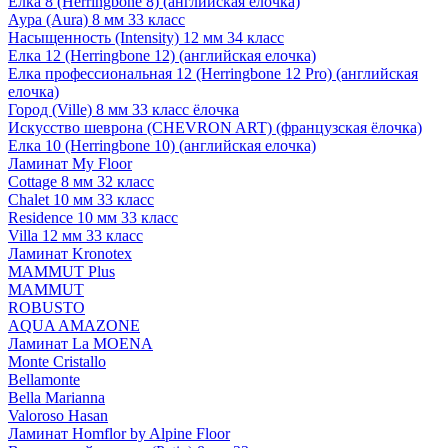
Елка 8 (Herringbone 8) (английская елочка)
Аура (Aura) 8 мм 33 класс
Насыщенность (Intensity) 12 мм 34 класс
Елка 12 (Herringbone 12) (английская елочка)
Елка профессиональная 12 (Herringbone 12 Pro) (английская
елочка)
Город (Ville) 8 мм 33 класс ёлочка
Искусство шеврона (CHEVRON ART) (французская ёлочка)
Елка 10 (Herringbone 10) (английская елочка)
Ламинат My Floor
Cottage 8 мм 32 класс
Chalet 10 мм 33 класс
Residence 10 мм 33 класс
Villa 12 мм 33 класс
Ламинат Kronotex
MAMMUT Plus
MAMMUT
ROBUSTO
AQUA AMAZONE
Ламинат La MOENA
Monte Cristallo
Bellamonte
Bella Marianna
Valoroso Hasan
Ламинат Homflor by Alpine Floor