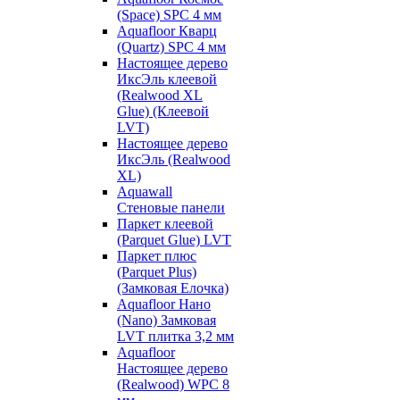
(Space) SPC 4 мм
Aquafloor Кварц
(Quartz) SPC 4 мм
Настоящее дерево
ИксЭль клеевой
(Realwood XL
Glue) (Клеевой
LVT)
Настоящее дерево
ИксЭль (Realwood
XL)
Aquawall
Стеновые панели
Паркет клеевой
(Parquet Glue) LVT
Паркет плюс
(Parquet Plus)
(Замковая Елочка)
Aquafloor Нано
(Nano) Замковая
LVT плитка 3,2 мм
Aquafloor
Настоящее дерево
(Realwood) WPC 8