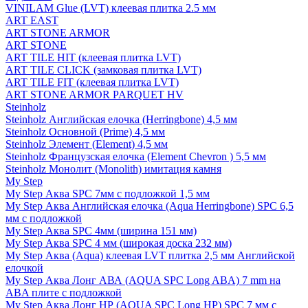
VINILAM Glue (LVT) клеевая плитка 2.5 мм
ART EAST
ART STONE ARMOR
ART STONE
ART TILE HIT (клеевая плитка LVT)
ART TILE CLICK (замковая плитка LVT)
ART TILE FIT (клеевая плитка LVT)
ART STONE ARMOR PARQUET HV
Steinholz
Steinholz Английская елочка (Herringbone) 4,5 мм
Steinholz Основной (Prime) 4,5 мм
Steinholz Элемент (Element) 4,5 мм
Steinholz Французская елочка (Element Chevron ) 5,5 мм
Steinholz Монолит (Monolith) имитация камня
My Step
My Step Аква SPC 7мм c подложкой 1,5 мм
My Step Аква Английская елочка (Aqua Herringbone) SPC 6,5
мм с подложкой
My Step Аква SPC 4мм (ширина 151 мм)
My Step Аква SPC 4 мм (широкая доска 232 мм)
My Step Аква (Aqua) клеевая LVT плитка 2,5 мм Английской
елочкой
My Step Аква Лонг АВА (AQUA SPC Long ABA) 7 mm на
ABA плите с подложкой
My Step Аква Лонг НР (AQUA SPC Long HP) SPC 7 мм с