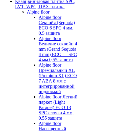
Кварцвиниловая плитка SPC,
LVT, WPC, ПВХ плитка
Alpine floor
Alpine floor
Секвойя (Sequoia)
ECO 6 SPC 4 мм,
0,5 защита
Alpine floor
Величие секвойи 4
mm (Grand Sequoia
4 mm) ECO 11 SPC
4 мм 0,55 защита
Alpine floor
Премиальный XL
(Premium XL) ECO
7 ABA 8 мм с
интегрированной
подложкой
Alpine floor Легкий
паркет (Light
Parquet) ECO 13
SPC елочка 4 мм,
0,55 защита
Alpine floor
Насыщенный