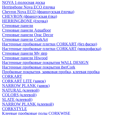
NOVA 1-полосная доска
Herringbone Nova ECO ёлочка
Chevron Nova ECO (французская ёлочка)
CHEVRON (французская ёлка)
HERRINGBONE (ёлочка)
Стеновые панели
Стеновые панели Aquafloor
Стеновые панели Orac Decor
Стеновые панели CorkArt
Настенные пробковые плитки CORKART (без фаски)
Настенные пробковые плитки CORKART (микрофаска)
Стеновые панели My step
Стеновые панели Hiwood
Настенные пробковые покрытия WALL DESIGN
Настенные пробковые покрытия iberCork
Пробковые покрытия, замковая пробка, клеевая пробка
CORKART
CORKART LITE (замок)
NARROW PLANK (замок)
NATURAL (клеевой)
COLORS (клеевой)
SLATE (клеевой)
NARROW PLANK (клеевой)
CORKSTYLE
Клеевые пробковые полы CORKWISE