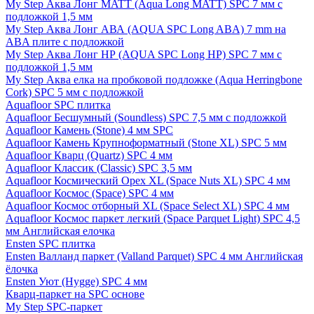
My Step Аква Лонг MATT (Aqua Long MATT) SPC 7 мм с
подложкой 1,5 мм
My Step Аква Лонг АВА (AQUA SPC Long ABA) 7 mm на
ABA плите с подложкой
My Step Аква Лонг НР (AQUA SPC Long HP) SPC 7 мм с
подложкой 1,5 мм
My Step Аква елка на пробковой подложке (Aqua Herringbone
Cork) SPC 5 мм с подложкой
Aquafloor SPC плитка
Aquafloor Бесшумный (Soundless) SPC 7,5 мм с подложкой
Aquafloor Камень (Stone) 4 мм SPC
Aquafloor Камень Крупноформатный (Stone XL) SPC 5 мм
Aquafloor Кварц (Quartz) SPC 4 мм
Aquafloor Классик (Classic) SPC 3,5 мм
Aquafloor Космический Орех XL (Space Nuts XL) SPC 4 мм
Aquafloor Космос (Space) SPC 4 мм
Aquafloor Космос отборный XL (Space Select XL) SPC 4 мм
Aquafloor Космос паркет легкий (Space Parquet Light) SPC 4,5
мм Английская елочка
Ensten SPC плитка
Ensten Валланд паркет (Valland Parquet) SPC 4 мм Английская
ёлочка
Ensten Уют (Hygge) SPC 4 мм
Кварц-паркет на SPC основе
My Step SPC-паркет