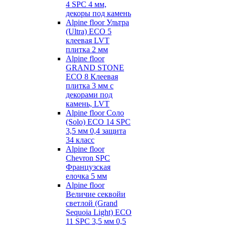
4 SPC 4 мм,
декоры под камень
Alpine floor Ультра
(Ultra) ECO 5
клеевая LVT
плитка 2 мм
Alpine floor
GRAND STONE
ECO 8 Клеевая
плитка 3 мм с
декорами под
камень, LVT
Alpine floor Соло
(Solo) ECO 14 SPC
3,5 мм 0,4 защита
34 класс
Alpine floor
Chevron SPC
Французская
елочка 5 мм
Alpine floor
Величие секвойи
светлой (Grand
Sequoia Light) ECO
11 SPC 3,5 мм 0,5