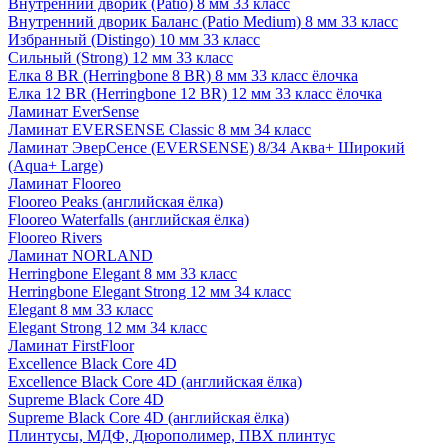
Внутренний дворик (Patio) 8 мм 33 класс
Внутренний дворик Баланс (Patio Medium) 8 мм 33 класс
Избранный (Distingo) 10 мм 33 класс
Сильный (Strong) 12 мм 33 класс
Елка 8 BR (Herringbone 8 BR) 8 мм 33 класс ёлочка
Елка 12 BR (Herringbone 12 BR) 12 мм 33 класс ёлочка
Ламинат EverSense
Ламинат EVERSENSE Classic 8 мм 34 класс
Ламинат ЭверСенсе (EVERSENSE) 8/34 Аква+ Широкий
(Aqua+ Large)
Ламинат Flooreo
Flooreo Peaks (английская ёлка)
Flooreo Waterfalls (английская ёлка)
Flooreo Rivers
Ламинат NORLAND
Herringbone Elegant 8 мм 33 класс
Herringbone Elegant Strong 12 мм 34 класс
Elegant 8 мм 33 класс
Elegant Strong 12 мм 34 класс
Ламинат FirstFloor
Excellence Black Core 4D
Excellence Black Core 4D (английская ёлка)
Supreme Black Core 4D
Supreme Black Core 4D (английская ёлка)
Плинтусы, МДФ, Дюрополимер, ПВХ плинтус