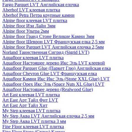
Fargo Parquet LVT Английская елочка
Aberhof LVT клеевая плитка
Aberhof Petra Петра крупные камни
Alpine floor клеевая LVT плитка
Alpine floor Изи Лайн 3мм
Alpine floor Ультра 2мм
Alpine floor Гранд Стоне Великие Камни 3мм
Alpine floor Шеврон LVT Французская елка 2,5 мм
Alpine floor Parquet LVT Английская елочка 2,5мм
Norland Таинственная Сигрид (Sigrid LVT)
Aquafloor клеевая LVT плитка
Aquafloor Настоящее дерево Икс Эль LVT клеевой
Aquafloor Parquer Glue (Паркет Глю) Английская елка
Aquafloor Chevron Glue LVT Французская елка
Aquafloor Камни Икс Икс Эль (Stone XXL Glue) LVT
Aquafloor Орех Икс Эль (Space Nuts XL Glue) LVT
Aquafloor Настоящее дерево (Realwood Glue)
Art East клеевая LVT плитка
Art East Арт Тайл Фит LVT
Art East Арт Тайл Хит
My Step клеевая LVT плитка
My Step Аква LVT Английская елочка 2,5 мм
My Step Аква LVT плитка 3 мм
Fine Floor клеевая LVT плитка
Fine Floor Stone (Стоун) Камни