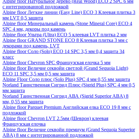
Alpine floor Натуральное дерево (Real Wood) ECO 2 SPC 6 мм
с интегрированной подложкой
Alpine floor Легкие линии (Easy Line) ECO 3 Клеевая плитка 3
мм LVT 0,5 защита
Alpine floor Минеральный камень (Stone Mineral Core) ECO 4
SPC 4 мм, декоры под камень
Alpine floor Ультра (Ultra) ECO 5 клеевая LVT плитка 2 мм
Alpine floor GRAND STONE ECO 8 Клеевая плитка 3 мм с
декорами под камень, LVT
Alpine floor Соло (Solo) ECO 14 SPC 3,5 мм 0,4 защита 34
класс
Alpine floor Chevron SPC Французская елочка 5 мм
Alpine floor Величие секвойи светлой (Grand Sequoia Light)
ECO 11 SPC 3,5 мм 0,5 мм защита
Alpine Floor Соло плюс (Solo Plus) SPC 4 мм 0,55 мм защита
Norland Таинственная Сигрид Плюс (Sigrid Plus) SPC 4 мм 0,5
мм защита
Norland Таинственная Сигрид АВА (Sigrid Superior ABA) 8
мм, 0,55 мм защита
Alpine floor Parquet Premium Английская елка ECO 19 8 мм с
подложкой
Alpine floor Chevron LVT 2.5мм (Шеврон) клеевая
Французская елочка
Alpine floor Величие секвойи премиум (Grand Sequoia Superior
ABA) 8 мм с интегрированной подложкой