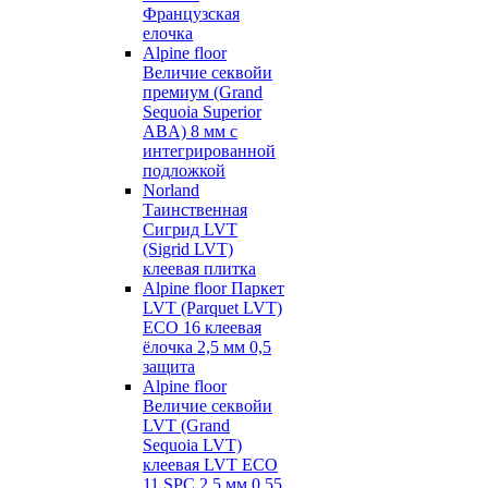
Французская
елочка
Alpine floor
Величие секвойи
премиум (Grand
Sequoia Superior
ABA) 8 мм с
интегрированной
подложкой
Norland
Таинственная
Сигрид LVT
(Sigrid LVT)
клеевая плитка
Alpine floor Паркет
LVT (Parquet LVT)
ECO 16 клеевая
ёлочка 2,5 мм 0,5
защита
Alpine floor
Величие секвойи
LVT (Grand
Sequoia LVT)
клеевая LVT ECO
11 SPC 2,5 мм 0,55