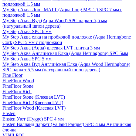
подложкой 1,5 мм
My Step Аква Лонг MATT (Aqua Long MATT) SPC 7 мм с
подложкой 1,5 мм
My Step Аква Вуд (Aqua Wood) SPC паркет 5,5 мм
(натуральный шпон дерева)
My Step Аква SPC 6 мм
My Step Аква елка на пробковой подложке (Aqua Herringbone
Cork) SPC 5 мм с подложкой
My Step Аква (Aqua) клеевая LVT плитка 3 мм
My Step Аква Английская Елка (Aqua Herringbone) SPC 5мм
My Step Аква SPC 5 мм
My Step Аква Вуд Английская Елка (Aqua Wood Herringbone)
SPC паркет 5,5 мм (натуральный шпон дерева)
Fine Floor
FineFloor Wood
FineFloor Stone
FineFloor Rich
FineFloor Stone (Клеевая LVT)
FineFloor Rich (Клеевая LVT)
FineFloor Wood (Клеевая LVT)
Ensten
Ensten Уют (Hygge) SPC 4 мм
Ensten Валланд паркет (Valland Parquet) SPC 4 мм Английская
ёлочка
VINILPOL