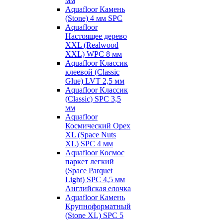
мм
Aquafloor Камень
(Stone) 4 мм SPC
Aquafloor
Настоящее дерево
XXL (Realwood
XXL) WPC 8 мм
Aquafloor Классик
клеевой (Classic
Glue) LVT 2,5 мм
Aquafloor Классик
(Classic) SPC 3,5
мм
Aquafloor
Космический Орех
XL (Space Nuts
XL) SPC 4 мм
Aquafloor Космос
паркет легкий
(Space Parquet
Light) SPC 4,5 мм
Английская елочка
Aquafloor Камень
Крупноформатный
(Stone XL) SPC 5