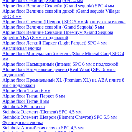
Alpine floor Секвойя (Sequoia) SPC 4 мм
Alpine floor Величие Секвойи (Grand sequoia) SPC 4 мм
Alpine floor Величие секвойи дикой (Grand sequoia Village)
SPC 4 мм
Alpine floor Chevron (Шеврон) SPC 5 мм Французская елочка
Alpine floor Величие секвойи (Grand Sequoia) 5 мм
Alpine floor Величие Секвойи Премиум (Grand Sequoia
Superior ABA) 8 мм с подложкой
Alpine floor Легкий Паркет (Light Parquet) SPC 4 мм
Английская елочка
Alpine floor Минеральный камень (Stone Mineral Core) SPC 4
мм
Alpine floor Насыщенный (Intense) SPC 6 мм с подложкой
Alpine floor Натуральное дерево (Real Wood) SPC 6 мм с
подложкой
Alpine floor Премиальный XL (Premium XL) на ABA плите 8
мм с подложкой
Alpine Floor Титан 6 мм
Alpine floor Титан Паркет 6 мм
Alpine floor Титан 8 мм
Steinholz SPC плитка
Steinholz Элемент (Element) SPC 4,5 мм
Steinholz Элемент Шеврон (Element Chevron) SPC 5,5 мм
Французская елочка
Steinholz Английская елочка SPC 4,5 мм