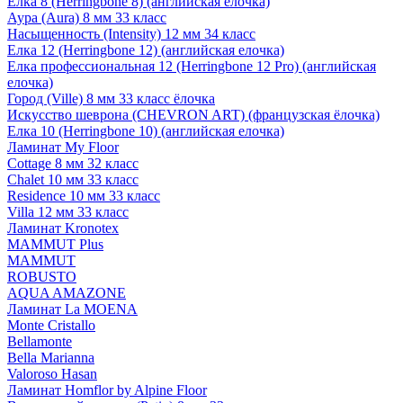
Елка 8 (Herringbone 8) (английская елочка)
Аура (Aura) 8 мм 33 класс
Насыщенность (Intensity) 12 мм 34 класс
Елка 12 (Herringbone 12) (английская елочка)
Елка профессиональная 12 (Herringbone 12 Pro) (английская
елочка)
Город (Ville) 8 мм 33 класс ёлочка
Искусство шеврона (CHEVRON ART) (французская ёлочка)
Елка 10 (Herringbone 10) (английская елочка)
Ламинат My Floor
Cottage 8 мм 32 класс
Chalet 10 мм 33 класс
Residence 10 мм 33 класс
Villa 12 мм 33 класс
Ламинат Kronotex
MAMMUT Plus
MAMMUT
ROBUSTO
AQUA AMAZONE
Ламинат La MOENA
Monte Cristallo
Bellamonte
Bella Marianna
Valoroso Hasan
Ламинат Homflor by Alpine Floor