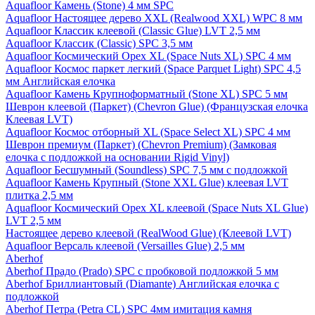
Aquafloor Камень (Stone) 4 мм SPC
Aquafloor Настоящее дерево XXL (Realwood XXL) WPC 8 мм
Aquafloor Классик клеевой (Classic Glue) LVT 2,5 мм
Aquafloor Классик (Classic) SPC 3,5 мм
Aquafloor Космический Орех XL (Space Nuts XL) SPC 4 мм
Aquafloor Космос паркет легкий (Space Parquet Light) SPC 4,5
мм Английская елочка
Aquafloor Камень Крупноформатный (Stone XL) SPC 5 мм
Шеврон клеевой (Паркет) (Chevron Glue) (Французская елочка
Клеевая LVT)
Aquafloor Космос отборный XL (Space Select XL) SPC 4 мм
Шеврон премиум (Паркет) (Chevron Premium) (Замковая
елочка с подложкой на основании Rigid Vinyl)
Aquafloor Бесшумный (Soundless) SPC 7,5 мм с подложкой
Aquafloor Камень Крупный (Stone XXL Glue) клеевая LVT
плитка 2,5 мм
Aquafloor Космический Орех XL клеевой (Space Nuts XL Glue)
LVT 2,5 мм
Настоящее дерево клеевой (RealWood Glue) (Клеевой LVT)
Aquafloor Версаль клеевой (Versailles Glue) 2,5 мм
Aberhof
Aberhof Прадо (Prado) SPC с пробковой подложкой 5 мм
Aberhof Бриллиантовый (Diamante) Английская елочка с
подложкой
Aberhof Петра (Petra CL) SPC 4мм имитация камня