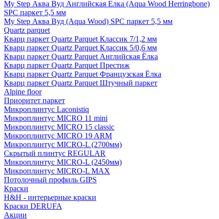
My Step Аква Вуд Английская Елка (Aqua Wood Herringbone)
SPC паркет 5,5 мм
My Step Аква Вуд (Aqua Wood) SPC паркет 5,5 мм
Quartz parquet
Кварц паркет Quartz Parquet Классик 7/1,2 мм
Кварц паркет Quartz Parquet Классик 5/0,6 мм
Кварц паркет Quartz Parquet Английская Ёлка
Кварц паркет Quartz Parquet Престиж
Кварц паркет Quartz Parquet Французская Ёлка
Кварц паркет Quartz Parquet Штучный паркет
Alpine floor
Приоритет паркет
Микроплинтус Laconistiq
Микроплинтус MICRO 11 mini
Микроплинтус MICRO 15 classic
Микроплинтус MICRO 19 ARM
Микроплинтус MICRO-L (2700мм)
Скрытый плинтус REGULAR
Микроплинтус MICRO-L (2450мм)
Микроплинтус MICRO-L MAX
Потолочный профиль GIPS
Краски
H&H - интерьерные краски
Краски DERUFA
Акции