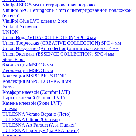
Vinilpol SPC 5 мм интегрированная подложка
VinilPol SPC Herringbone 7 mm с интегрированной подложкой
(елочка)
VinilPol Glue LVT клеевая 2 мм
Norland Neowood
UNION
Union Вида (VIDA COLLECTION) SPC 4 мм
Union Творческая (CREATIVE COLLECTION) SPC 4 мм
Union Искусство (Art collection) английская елочка 4 мм
Union Экстракт (ESSENCE COLLECTION) SPC 4 мм
Stone Floor
6 коллекция MSPC 8 мм
7 коллекция MSPC 8 мм
Коллекция MSPC BIG STONE
Коллекция MSPC ЕЛОЧКА 8 мм
Fargo
Комфорт клеевой (Comfort LVT)
Паркет клеевой (Parquet LVT)
Камень клеевой (Stone LVT)
Tulesna
TULESNA Verano Верано (Лето)
TULESNA Ottimo (Оттимо)
TULESNA Art Parquet (Арт Паркет)
TULESNA Премиум (на АБА плите)
Ламинат