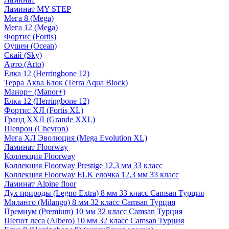
Ламинат MY STEP
Мега 8 (Mega)
Мега 12 (Mega)
Фортис (Fortis)
Оушен (Ocean)
Скай (Sky)
Арто (Arto)
Елка 12 (Herringbone 12)
Терра Аква Блок (Terra Aqua Block)
Манор+ (Manor+)
Елка 12 (Herringbone 12)
Фортис ХЛ (Fortis XL)
Гранд ХХЛ (Grande XXL)
Шеврон (Chevron)
Мега ХЛ Эволюция (Mega Evolution XL)
Ламинат Floorway
Коллекция Floorway
Коллекция Floorway Prestige 12,3 мм 33 класс
Коллекция Floorway ELK елочка 12,3 мм 33 класс
Ламинат Alpine floor
Дух природы (Legno Extra) 8 мм 33 класс Camsan Турция
Миланго (Milango) 8 мм 32 класс Camsan Турция
Премиум (Premium) 10 мм 32 класс Camsan Турция
Шепот леса (Albero) 10 мм 32 класс Camsan Турция