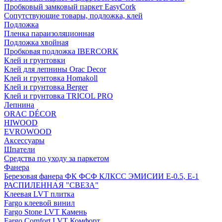
Пробковый замковый паркет EasyCork
Сопутствующие товары, подложка, клей
Подложка
Пленка параизоляционная
Подложка хвойная
Пробковая подложка IBERCORK
Клей и грунтовки
Клей для лепнины Orac Decor
Клей и грунтовка Homakoll
Клей и грунтовка Berger
Клей и грунтовка TRICOL PRO
Лепнина
ORAC DÉCOR
HIWOOD
EVROWOOD
Аксессуары
Шпатели
Средства по уходу за паркетом
Фанера
Березовая фанера ФК ФСФ КЛКСС ЭМИСИИ Е-0.5, Е-1
РАСПИЛЕННАЯ "СВЕЗА"
Клеевая LVT плитка
Fargo клеевой винил
Fargo Stone LVT Камень
Fargo Comfort LVT Комфорт