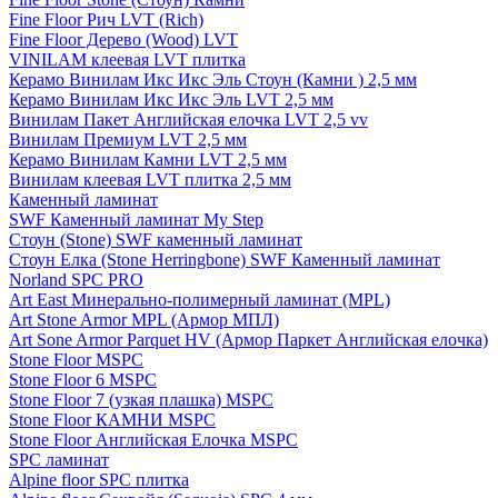
Fine Floor Рич LVT (Rich)
Fine Floor Дерево (Wood) LVT
VINILAM клеевая LVT плитка
Керамо Винилам Икс Икс Эль Стоун (Камни ) 2,5 мм
Керамо Винилам Икс Икс Эль LVT 2,5 мм
Винилам Пакет Английская елочка LVT 2,5 vv
Винилам Премиум LVT 2,5 мм
Керамо Винилам Камни LVT 2,5 мм
Винилам клеевая LVT плитка 2,5 мм
Каменный ламинат
SWF Каменный ламинат My Step
Стоун (Stone) SWF каменный ламинат
Стоун Елка (Stone Herringbone) SWF Каменный ламинат
Norland SPC PRO
Art East Минерально-полимерный ламинат (MPL)
Art Stone Armor MPL (Армор МПЛ)
Art Sone Armor Parquet HV (Армор Паркет Английская елочка)
Stone Floor MSPC
Stone Floor 6 MSPC
Stone Floor 7 (узкая плашка) MSPC
Stone Floor КАМНИ MSPC
Stone Floor Английская Елочка MSPC
SPC ламинат
Alpine floor SPC плитка