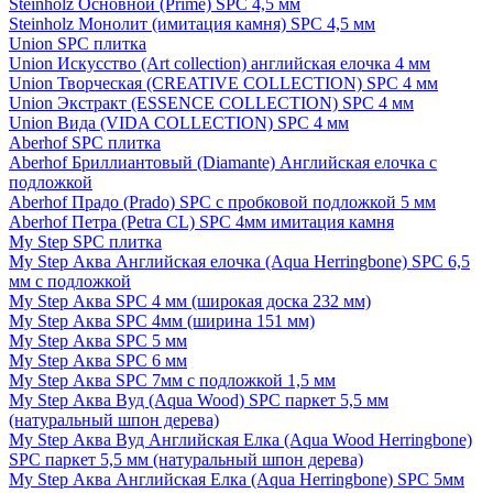
Steinholz Основной (Prime) SPC 4,5 мм
Steinholz Монолит (имитация камня) SPC 4,5 мм
Union SPC плитка
Union Искусство (Art collection) английская елочка 4 мм
Union Творческая (CREATIVE COLLECTION) SPC 4 мм
Union Экстракт (ESSENCE COLLECTION) SPC 4 мм
Union Вида (VIDA COLLECTION) SPC 4 мм
Aberhof SPC плитка
Aberhof Бриллиантовый (Diamante) Английская елочка с
подложкой
Aberhof Прадо (Prado) SPC с пробковой подложкой 5 мм
Aberhof Петра (Petra CL) SPC 4мм имитация камня
My Step SPC плитка
My Step Аква Английская елочка (Aqua Herringbone) SPC 6,5
мм с подложкой
My Step Аква SPC 4 мм (широкая доска 232 мм)
My Step Аква SPC 4мм (ширина 151 мм)
My Step Аква SPC 5 мм
My Step Аква SPC 6 мм
My Step Аква SPC 7мм c подложкой 1,5 мм
My Step Аква Вуд (Aqua Wood) SPC паркет 5,5 мм
(натуральный шпон дерева)
My Step Аква Вуд Английская Елка (Aqua Wood Herringbone)
SPC паркет 5,5 мм (натуральный шпон дерева)
My Step Аква Английская Елка (Aqua Herringbone) SPC 5мм