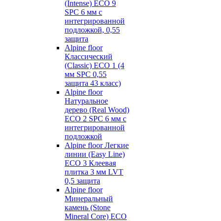
(Intense) ECO 9
SPC 6 мм с
интегрированной
подложкой, 0,55
защита
Alpine floor
Классический
(Classic) ECO 1 (4
мм SPC 0,55
защита 43 класс)
Alpine floor
Натуральное
дерево (Real Wood)
ECO 2 SPC 6 мм с
интегрированной
подложкой
Alpine floor Легкие
линии (Easy Line)
ECO 3 Клеевая
плитка 3 мм LVT
0,5 защита
Alpine floor
Минеральный
камень (Stone
Mineral Core) ECO