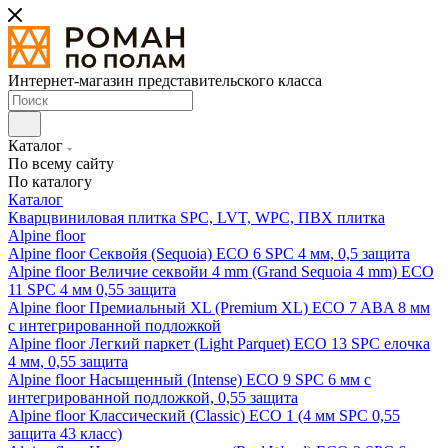
Интернет-магазин представительского класса
Каталог
По всему сайту
По каталогу
Каталог
Кварцвиниловая плитка SPC, LVT, WPC, ПВХ плитка
Alpine floor
Alpine floor Секвойя (Sequoia) ECO 6 SPC 4 мм, 0,5 защита
Alpine floor Величие секвойи 4 mm (Grand Sequoia 4 mm) ECO
11 SPC 4 мм 0,55 защита
Alpine floor Премиальный XL (Premium XL) ECO 7 ABA 8 мм
с интегрированной подложкой
Alpine floor Легкий паркет (Light Parquet) ECO 13 SPC елочка
4 мм, 0,55 защита
Alpine floor Насыщенный (Intense) ECO 9 SPC 6 мм с
интегрированной подложкой, 0,55 защита
Alpine floor Классический (Classic) ECO 1 (4 мм SPC 0,55
защита 43 класс)