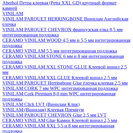
Aberhof Петра клеевая (Petra XXL GD) крупный формат
камней
VINILAM
VINILAM PARQUET HERRINGBONE Винилам Английская
елочка
VINILAM PARQUET CHEVRON французская елка 8,5 мм
интегрированная подложка
CERAMO VINILAM WOOD 4,5 мм и 5,5 мм интегрированная
подложка
CERAMO VINILAM 5,5 мм интегрированная подложка
CERAMO VINILAM STONE 6 мм и 8 мм интегрированная
подложка
CERAMO VINILAM XXL STONE GLUE Клеевой винил 2,5
мм
CERAMO VINILAM XXL GLUE Клеевой винил 2,5 мм
VINILAM PARQUET Herringbone Glue ёлочка клеевая 2,5 мм
VINILAM CORK 7 мм WPC интегрированная подложка
VINILAM Cork Premium 8,0 mm WPC интегрированная
подложка
VINILAM Click LVT (Винилам Клик)
VINILAM (Винилам) Клеевая Премиум
VINILAM PARQUET CHEVRON Glue 2,5 мм LVT
CERAMO VINILAM Glue Камни Клеевой винил 2,5 мм
CERAMO VINILAM XXL 5,5 и 8 мм интегрированная
подложка