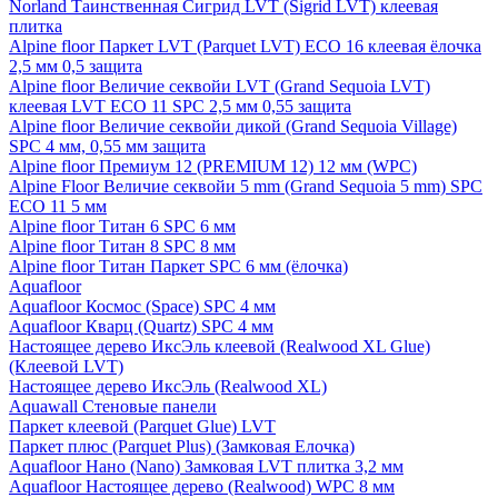
Norland Таинственная Сигрид LVT (Sigrid LVT) клеевая
плитка
Alpine floor Паркет LVT (Parquet LVT) ECO 16 клеевая ёлочка
2,5 мм 0,5 защита
Alpine floor Величие секвойи LVT (Grand Sequoia LVT)
клеевая LVT ECO 11 SPC 2,5 мм 0,55 защита
Alpine floor Величие секвойи дикой (Grand Sequoia Village)
SPC 4 мм, 0,55 мм защита
Alpine floor Премиум 12 (PREMIUM 12) 12 мм (WPC)
Alpine Floor Величие секвойи 5 mm (Grand Sequoia 5 mm) SPC
ECO 11 5 мм
Alpine floor Титан 6 SPC 6 мм
Alpine floor Титан 8 SPC 8 мм
Alpine floor Титан Паркет SPC 6 мм (ёлочка)
Aquafloor
Aquafloor Космос (Space) SPC 4 мм
Aquafloor Кварц (Quartz) SPC 4 мм
Настоящее дерево ИксЭль клеевой (Realwood XL Glue)
(Клеевой LVT)
Настоящее дерево ИксЭль (Realwood XL)
Aquawall Стеновые панели
Паркет клеевой (Parquet Glue) LVT
Паркет плюс (Parquet Plus) (Замковая Елочка)
Aquafloor Нано (Nano) Замковая LVT плитка 3,2 мм
Aquafloor Настоящее дерево (Realwood) WPC 8 мм