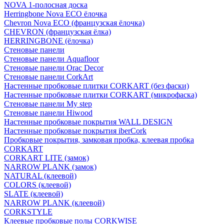
NOVA 1-полосная доска
Herringbone Nova ECO ёлочка
Chevron Nova ECO (французская ёлочка)
CHEVRON (французская ёлка)
HERRINGBONE (ёлочка)
Стеновые панели
Стеновые панели Aquafloor
Стеновые панели Orac Decor
Стеновые панели CorkArt
Настенные пробковые плитки CORKART (без фаски)
Настенные пробковые плитки CORKART (микрофаска)
Стеновые панели My step
Стеновые панели Hiwood
Настенные пробковые покрытия WALL DESIGN
Настенные пробковые покрытия iberCork
Пробковые покрытия, замковая пробка, клеевая пробка
CORKART
CORKART LITE (замок)
NARROW PLANK (замок)
NATURAL (клеевой)
COLORS (клеевой)
SLATE (клеевой)
NARROW PLANK (клеевой)
CORKSTYLE
Клеевые пробковые полы CORKWISE