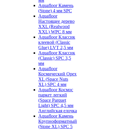
мм
Aquafloor Камень
(Stone) 4 мм SPC
Aquafloor
Настоящее дерево
XXL (Realwood
XXL) WPC 8 мм
Aquafloor Классик
клеевой (Classic
Glue) LVT 2,5 мм
Aquafloor Классик
(Classic) SPC 3,5
мм
Aquafloor
Космический Орех
XL (Space Nuts
XL) SPC 4 мм
Aquafloor Космос
паркет легкий
(Space Parquet
Light) SPC 4,5 мм
Английская елочка
Aquafloor Камень
Крупноформатный
(Stone XL) SPC 5