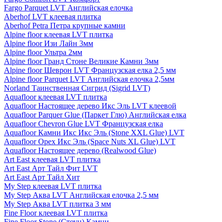
Fargo Parquet LVT Английская елочка
Aberhof LVT клеевая плитка
Aberhof Petra Петра крупные камни
Alpine floor клеевая LVT плитка
Alpine floor Изи Лайн 3мм
Alpine floor Ультра 2мм
Alpine floor Гранд Стоне Великие Камни 3мм
Alpine floor Шеврон LVT Французская елка 2,5 мм
Alpine floor Parquet LVT Английская елочка 2,5мм
Norland Таинственная Сигрид (Sigrid LVT)
Aquafloor клеевая LVT плитка
Aquafloor Настоящее дерево Икс Эль LVT клеевой
Aquafloor Parquer Glue (Паркет Глю) Английская елка
Aquafloor Chevron Glue LVT Французская елка
Aquafloor Камни Икс Икс Эль (Stone XXL Glue) LVT
Aquafloor Орех Икс Эль (Space Nuts XL Glue) LVT
Aquafloor Настоящее дерево (Realwood Glue)
Art East клеевая LVT плитка
Art East Арт Тайл Фит LVT
Art East Арт Тайл Хит
My Step клеевая LVT плитка
My Step Аква LVT Английская елочка 2,5 мм
My Step Аква LVT плитка 3 мм
Fine Floor клеевая LVT плитка
Fine Floor Stone (Стоун) Камни