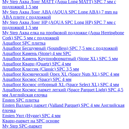
My Step Аква Лонг MATT (Aqua Long MATT) SPC 7 мм с
подложкой 1,5 мм
My Step Аква Лонг АВА (AQUA SPC Long ABA) 7 mm на
ABA плите с подложкой
My Step Аква Лонг НР (AQUA SPC Long HP) SPC 7 мм с
подложкой 1,5 мм
My Step Аква елка на пробковой подложке (Aqua Herringbone
Cork) SPC 5 мм с подложкой
Aquafloor SPC плитка
Aquafloor Бесшумный (Soundless) SPC 7,5 мм с подложкой
Aquafloor Камень (Stone) 4 мм SPC
Aquafloor Камень Крупноформатный (Stone XL) SPC 5 мм
Aquafloor Кварц (Quartz) SPC 4 мм
Aquafloor Классик (Classic) SPC 3,5 мм
Aquafloor Космический Орех XL (Space Nuts XL) SPC 4 мм
Aquafloor Космос (Space) SPC 4 мм
Aquafloor Космос отборный XL (Space Select XL) SPC 4 мм
Aquafloor Космос паркет легкий (Space Parquet Light) SPC 4,5
мм Английская елочка
Ensten SPC плитка
Ensten Валланд паркет (Valland Parquet) SPC 4 мм Английская
ёлочка
Ensten Уют (Hygge) SPC 4 мм
Кварц-паркет на SPC основе
My Step SPC-паркет