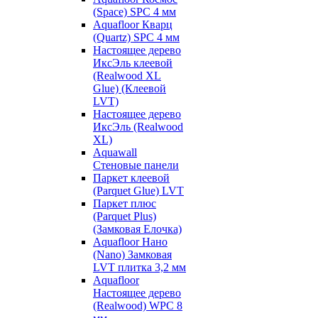
(Space) SPC 4 мм
Aquafloor Кварц
(Quartz) SPC 4 мм
Настоящее дерево
ИксЭль клеевой
(Realwood XL
Glue) (Клеевой
LVT)
Настоящее дерево
ИксЭль (Realwood
XL)
Aquawall
Стеновые панели
Паркет клеевой
(Parquet Glue) LVT
Паркет плюс
(Parquet Plus)
(Замковая Елочка)
Aquafloor Нано
(Nano) Замковая
LVT плитка 3,2 мм
Aquafloor
Настоящее дерево
(Realwood) WPC 8