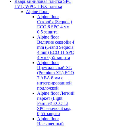
Кварцвиниловая плитка SPC,
LVT, WPC, ПВХ плитка
Alpine floor
Alpine floor
Секвойя (Sequoia)
ECO 6 SPC 4 мм,
0,5 защита
Alpine floor
Величие секвойи 4
mm (Grand Sequoia
4 mm) ECO 11 SPC
4 мм 0,55 защита
Alpine floor
Премиальный XL
(Premium XL) ECO
7 ABA 8 мм с
интегрированной
подложкой
Alpine floor Легкий
паркет (Light
Parquet) ECO 13
SPC елочка 4 мм,
0,55 защита
Alpine floor
Насыщенный