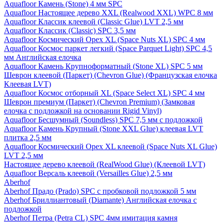
Aquafloor Камень (Stone) 4 мм SPC
Aquafloor Настоящее дерево XXL (Realwood XXL) WPC 8 мм
Aquafloor Классик клеевой (Classic Glue) LVT 2,5 мм
Aquafloor Классик (Classic) SPC 3,5 мм
Aquafloor Космический Орех XL (Space Nuts XL) SPC 4 мм
Aquafloor Космос паркет легкий (Space Parquet Light) SPC 4,5
мм Английская елочка
Aquafloor Камень Крупноформатный (Stone XL) SPC 5 мм
Шеврон клеевой (Паркет) (Chevron Glue) (Французская елочка
Клеевая LVT)
Aquafloor Космос отборный XL (Space Select XL) SPC 4 мм
Шеврон премиум (Паркет) (Chevron Premium) (Замковая
елочка с подложкой на основании Rigid Vinyl)
Aquafloor Бесшумный (Soundless) SPC 7,5 мм с подложкой
Aquafloor Камень Крупный (Stone XXL Glue) клеевая LVT
плитка 2,5 мм
Aquafloor Космический Орех XL клеевой (Space Nuts XL Glue)
LVT 2,5 мм
Настоящее дерево клеевой (RealWood Glue) (Клеевой LVT)
Aquafloor Версаль клеевой (Versailles Glue) 2,5 мм
Aberhof
Aberhof Прадо (Prado) SPC с пробковой подложкой 5 мм
Aberhof Бриллиантовый (Diamante) Английская елочка с
подложкой
Aberhof Петра (Petra CL) SPC 4мм имитация камня