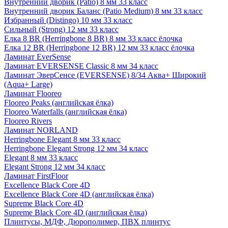
Внутренний дворик (Patio) 8 мм 33 класс
Внутренний дворик Баланс (Patio Medium) 8 мм 33 класс
Избранный (Distingo) 10 мм 33 класс
Сильный (Strong) 12 мм 33 класс
Елка 8 BR (Herringbone 8 BR) 8 мм 33 класс ёлочка
Елка 12 BR (Herringbone 12 BR) 12 мм 33 класс ёлочка
Ламинат EverSense
Ламинат EVERSENSE Classic 8 мм 34 класс
Ламинат ЭверСенсе (EVERSENSE) 8/34 Аква+ Широкий
(Aqua+ Large)
Ламинат Flooreo
Flooreo Peaks (английская ёлка)
Flooreo Waterfalls (английская ёлка)
Flooreo Rivers
Ламинат NORLAND
Herringbone Elegant 8 мм 33 класс
Herringbone Elegant Strong 12 мм 34 класс
Elegant 8 мм 33 класс
Elegant Strong 12 мм 34 класс
Ламинат FirstFloor
Excellence Black Core 4D
Excellence Black Core 4D (английская ёлка)
Supreme Black Core 4D
Supreme Black Core 4D (английская ёлка)
Плинтусы, МДФ, Дюрополимер, ПВХ плинтус