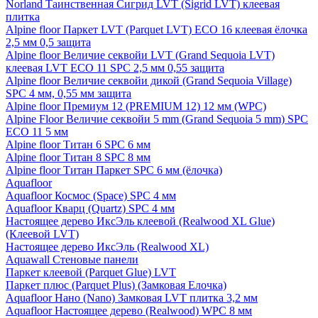
Norland Таинственная Сигрид LVT (Sigrid LVT) клеевая
плитка
Alpine floor Паркет LVT (Parquet LVT) ECO 16 клеевая ёлочка
2,5 мм 0,5 защита
Alpine floor Величие секвойи LVT (Grand Sequoia LVT)
клеевая LVT ECO 11 SPC 2,5 мм 0,55 защита
Alpine floor Величие секвойи дикой (Grand Sequoia Village)
SPC 4 мм, 0,55 мм защита
Alpine floor Премиум 12 (PREMIUM 12) 12 мм (WPC)
Alpine Floor Величие секвойи 5 mm (Grand Sequoia 5 mm) SPC
ECO 11 5 мм
Alpine floor Титан 6 SPC 6 мм
Alpine floor Титан 8 SPC 8 мм
Alpine floor Титан Паркет SPC 6 мм (ёлочка)
Aquafloor
Aquafloor Космос (Space) SPC 4 мм
Aquafloor Кварц (Quartz) SPC 4 мм
Настоящее дерево ИксЭль клеевой (Realwood XL Glue)
(Клеевой LVT)
Настоящее дерево ИксЭль (Realwood XL)
Aquawall Стеновые панели
Паркет клеевой (Parquet Glue) LVT
Паркет плюс (Parquet Plus) (Замковая Елочка)
Aquafloor Нано (Nano) Замковая LVT плитка 3,2 мм
Aquafloor Настоящее дерево (Realwood) WPC 8 мм