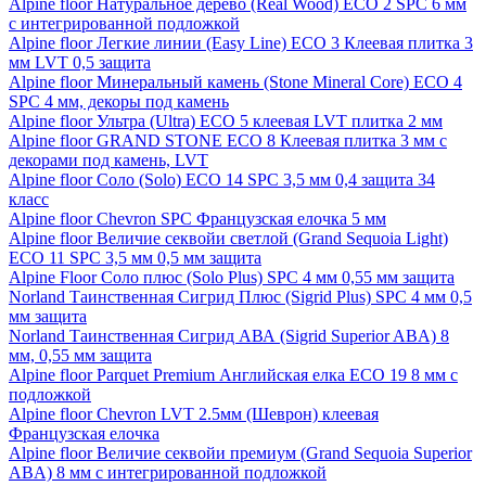
Alpine floor Натуральное дерево (Real Wood) ECO 2 SPC 6 мм
с интегрированной подложкой
Alpine floor Легкие линии (Easy Line) ECO 3 Клеевая плитка 3
мм LVT 0,5 защита
Alpine floor Минеральный камень (Stone Mineral Core) ECO 4
SPC 4 мм, декоры под камень
Alpine floor Ультра (Ultra) ECO 5 клеевая LVT плитка 2 мм
Alpine floor GRAND STONE ECO 8 Клеевая плитка 3 мм с
декорами под камень, LVT
Alpine floor Соло (Solo) ECO 14 SPC 3,5 мм 0,4 защита 34
класс
Alpine floor Chevron SPC Французская елочка 5 мм
Alpine floor Величие секвойи светлой (Grand Sequoia Light)
ECO 11 SPC 3,5 мм 0,5 мм защита
Alpine Floor Соло плюс (Solo Plus) SPC 4 мм 0,55 мм защита
Norland Таинственная Сигрид Плюс (Sigrid Plus) SPC 4 мм 0,5
мм защита
Norland Таинственная Сигрид АВА (Sigrid Superior ABA) 8
мм, 0,55 мм защита
Alpine floor Parquet Premium Английская елка ECO 19 8 мм с
подложкой
Alpine floor Chevron LVT 2.5мм (Шеврон) клеевая
Французская елочка
Alpine floor Величие секвойи премиум (Grand Sequoia Superior
ABA) 8 мм с интегрированной подложкой