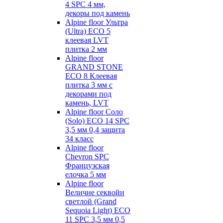
4 SPC 4 мм,
декоры под камень
Alpine floor Ультра
(Ultra) ECO 5
клеевая LVT
плитка 2 мм
Alpine floor
GRAND STONE
ECO 8 Клеевая
плитка 3 мм с
декорами под
камень, LVT
Alpine floor Соло
(Solo) ECO 14 SPC
3,5 мм 0,4 защита
34 класс
Alpine floor
Chevron SPC
Французская
елочка 5 мм
Alpine floor
Величие секвойи
светлой (Grand
Sequoia Light) ECO
11 SPC 3,5 мм 0,5