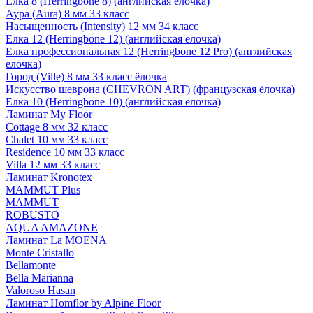
Елка 8 (Herringbone 8) (английская елочка)
Аура (Aura) 8 мм 33 класс
Насыщенность (Intensity) 12 мм 34 класс
Елка 12 (Herringbone 12) (английская елочка)
Елка профессиональная 12 (Herringbone 12 Pro) (английская
елочка)
Город (Ville) 8 мм 33 класс ёлочка
Искусство шеврона (CHEVRON ART) (французская ёлочка)
Елка 10 (Herringbone 10) (английская елочка)
Ламинат My Floor
Cottage 8 мм 32 класс
Chalet 10 мм 33 класс
Residence 10 мм 33 класс
Villa 12 мм 33 класс
Ламинат Kronotex
MAMMUT Plus
MAMMUT
ROBUSTO
AQUA AMAZONE
Ламинат La MOENA
Monte Cristallo
Bellamonte
Bella Marianna
Valoroso Hasan
Ламинат Homflor by Alpine Floor