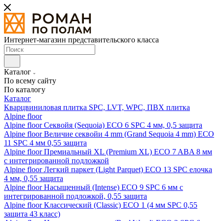
Интернет-магазин представительского класса
Каталог
По всему сайту
По каталогу
Каталог
Кварцвиниловая плитка SPC, LVT, WPC, ПВХ плитка
Alpine floor
Alpine floor Секвойя (Sequoia) ECO 6 SPC 4 мм, 0,5 защита
Alpine floor Величие секвойи 4 mm (Grand Sequoia 4 mm) ECO
11 SPC 4 мм 0,55 защита
Alpine floor Премиальный XL (Premium XL) ECO 7 ABA 8 мм
с интегрированной подложкой
Alpine floor Легкий паркет (Light Parquet) ECO 13 SPC елочка
4 мм, 0,55 защита
Alpine floor Насыщенный (Intense) ECO 9 SPC 6 мм с
интегрированной подложкой, 0,55 защита
Alpine floor Классический (Classic) ECO 1 (4 мм SPC 0,55
защита 43 класс)