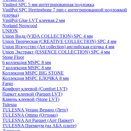
Vinilpol SPC 5 мм интегрированная подложка
VinilPol SPC Herringbone 7 mm с интегрированной подложкой
(елочка)
VinilPol Glue LVT клеевая 2 мм
Norland Neowood
UNION
Union Вида (VIDA COLLECTION) SPC 4 мм
Union Творческая (CREATIVE COLLECTION) SPC 4 мм
Union Искусство (Art collection) английская елочка 4 мм
Union Экстракт (ESSENCE COLLECTION) SPC 4 мм
Stone Floor
6 коллекция MSPC 8 мм
7 коллекция MSPC 8 мм
Коллекция MSPC BIG STONE
Коллекция MSPC ЕЛОЧКА 8 мм
Fargo
Комфорт клеевой (Comfort LVT)
Паркет клеевой (Parquet LVT)
Камень клеевой (Stone LVT)
Tulesna
TULESNA Verano Верано (Лето)
TULESNA Ottimo (Оттимо)
TULESNA Art Parquet (Арт Паркет)
TULESNA Премиум (на АБА плите)
Ламинат