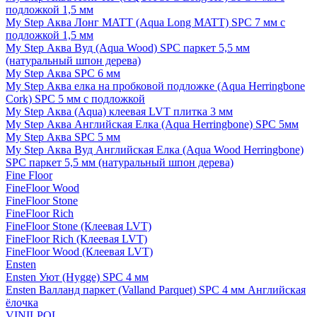
подложкой 1,5 мм
My Step Аква Лонг MATT (Aqua Long MATT) SPC 7 мм с
подложкой 1,5 мм
My Step Аква Вуд (Aqua Wood) SPC паркет 5,5 мм
(натуральный шпон дерева)
My Step Аква SPC 6 мм
My Step Аква елка на пробковой подложке (Aqua Herringbone
Cork) SPC 5 мм с подложкой
My Step Аква (Aqua) клеевая LVT плитка 3 мм
My Step Аква Английская Елка (Aqua Herringbone) SPC 5мм
My Step Аква SPC 5 мм
My Step Аква Вуд Английская Елка (Aqua Wood Herringbone)
SPC паркет 5,5 мм (натуральный шпон дерева)
Fine Floor
FineFloor Wood
FineFloor Stone
FineFloor Rich
FineFloor Stone (Клеевая LVT)
FineFloor Rich (Клеевая LVT)
FineFloor Wood (Клеевая LVT)
Ensten
Ensten Уют (Hygge) SPC 4 мм
Ensten Валланд паркет (Valland Parquet) SPC 4 мм Английская
ёлочка
VINILPOL