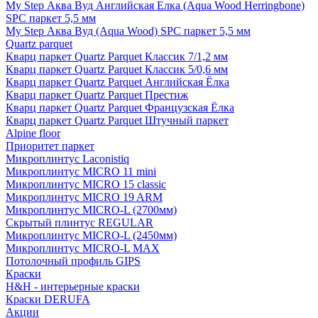
My Step Аква Вуд Английская Елка (Aqua Wood Herringbone)
SPC паркет 5,5 мм
My Step Аква Вуд (Aqua Wood) SPC паркет 5,5 мм
Quartz parquet
Кварц паркет Quartz Parquet Классик 7/1,2 мм
Кварц паркет Quartz Parquet Классик 5/0,6 мм
Кварц паркет Quartz Parquet Английская Ёлка
Кварц паркет Quartz Parquet Престиж
Кварц паркет Quartz Parquet Французская Ёлка
Кварц паркет Quartz Parquet Штучный паркет
Alpine floor
Приоритет паркет
Микроплинтус Laconistiq
Микроплинтус MICRO 11 mini
Микроплинтус MICRO 15 classic
Микроплинтус MICRO 19 ARM
Микроплинтус MICRO-L (2700мм)
Скрытый плинтус REGULAR
Микроплинтус MICRO-L (2450мм)
Микроплинтус MICRO-L MAX
Потолочный профиль GIPS
Краски
H&H - интерьерные краски
Краски DERUFA
Акции