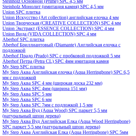
Steinholz Основной (Prime) SPC 4,5 мм
Steinholz Монолит (имитация камня) SPC 4,5 мм
Union SPC плитка
Union Искусство (Art collection) английская елочка 4 мм
Union Творческая (CREATIVE COLLECTION) SPC 4 мм
Union Экстракт (ESSENCE COLLECTION) SPC 4 мм
Union Вида (VIDA COLLECTION) SPC 4 мм
Aberhof SPC плитка
Aberhof Бриллиантовый (Diamante) Английская елочка с
подложкой
Aberhof Прадо (Prado) SPC с пробковой подложкой 5 мм
Aberhof Петра (Petra CL) SPC 4мм имитация камня
My Step SPC плитка
My Step Аква Английская елочка (Aqua Herringbone) SPC 6,5
мм с подложкой
My Step Аква SPC 4 мм (широкая доска 232 мм)
My Step Аква SPC 4мм (ширина 151 мм)
My Step Аква SPC 5 мм
My Step Аква SPC 6 мм
My Step Аква SPC 7мм c подложкой 1,5 мм
My Step Аква Вуд (Aqua Wood) SPC паркет 5,5 мм
(натуральный шпон дерева)
My Step Аква Вуд Английская Елка (Aqua Wood Herringbone)
SPC паркет 5,5 мм (натуральный шпон дерева)
My Step Аква Английская Елка (Aqua Herringbone) SPC 5мм