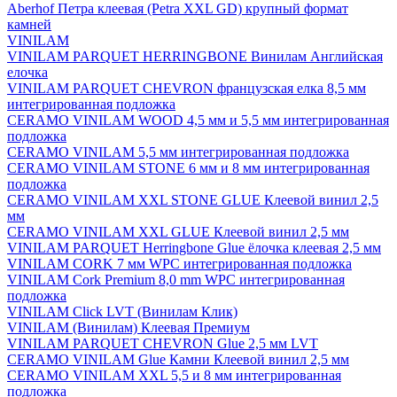
Aberhof Петра клеевая (Petra XXL GD) крупный формат
камней
VINILAM
VINILAM PARQUET HERRINGBONE Винилам Английская
елочка
VINILAM PARQUET CHEVRON французская елка 8,5 мм
интегрированная подложка
CERAMO VINILAM WOOD 4,5 мм и 5,5 мм интегрированная
подложка
CERAMO VINILAM 5,5 мм интегрированная подложка
CERAMO VINILAM STONE 6 мм и 8 мм интегрированная
подложка
CERAMO VINILAM XXL STONE GLUE Клеевой винил 2,5
мм
CERAMO VINILAM XXL GLUE Клеевой винил 2,5 мм
VINILAM PARQUET Herringbone Glue ёлочка клеевая 2,5 мм
VINILAM CORK 7 мм WPC интегрированная подложка
VINILAM Cork Premium 8,0 mm WPC интегрированная
подложка
VINILAM Click LVT (Винилам Клик)
VINILAM (Винилам) Клеевая Премиум
VINILAM PARQUET CHEVRON Glue 2,5 мм LVT
CERAMO VINILAM Glue Камни Клеевой винил 2,5 мм
CERAMO VINILAM XXL 5,5 и 8 мм интегрированная
подложка