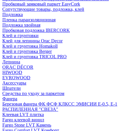
Пробковый замковый паркет EasyCork
Сопутствующие товары, подложка, клей
Подложка
Пленка параизоляционная
Подложка хвойная
Пробковая подложка IBERCORK
Клей и грунтовки
Клей для лепнины Orac Decor
Клей и грунтовка Homakoll
Клей и грунтовка Berger
Клей и грунтовка TRICOL PRO
Лепнина
ORAC DÉCOR
HIWOOD
EVROWOOD
Аксессуары
Шпатели
Средства по уходу за паркетом
Фанера
Березовая фанера ФК ФСФ КЛКСС ЭМИСИИ Е-0.5, Е-1
РАСПИЛЕННАЯ "СВЕЗА"
Клеевая LVT плитка
Fargo клеевой винил
Fargo Stone LVT Камень
Fargo Comfort LVT Комфорт