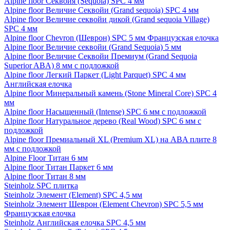
Alpine floor Секвойя (Sequoia) SPC 4 мм
Alpine floor Величие Секвойи (Grand sequoia) SPC 4 мм
Alpine floor Величие секвойи дикой (Grand sequoia Village)
SPC 4 мм
Alpine floor Chevron (Шеврон) SPC 5 мм Французская елочка
Alpine floor Величие секвойи (Grand Sequoia) 5 мм
Alpine floor Величие Секвойи Премиум (Grand Sequoia
Superior ABA) 8 мм с подложкой
Alpine floor Легкий Паркет (Light Parquet) SPC 4 мм
Английская елочка
Alpine floor Минеральный камень (Stone Mineral Core) SPC 4
мм
Alpine floor Насыщенный (Intense) SPC 6 мм с подложкой
Alpine floor Натуральное дерево (Real Wood) SPC 6 мм с
подложкой
Alpine floor Премиальный XL (Premium XL) на ABA плите 8
мм с подложкой
Alpine Floor Титан 6 мм
Alpine floor Титан Паркет 6 мм
Alpine floor Титан 8 мм
Steinholz SPC плитка
Steinholz Элемент (Element) SPC 4,5 мм
Steinholz Элемент Шеврон (Element Chevron) SPC 5,5 мм
Французская елочка
Steinholz Английская елочка SPC 4,5 мм