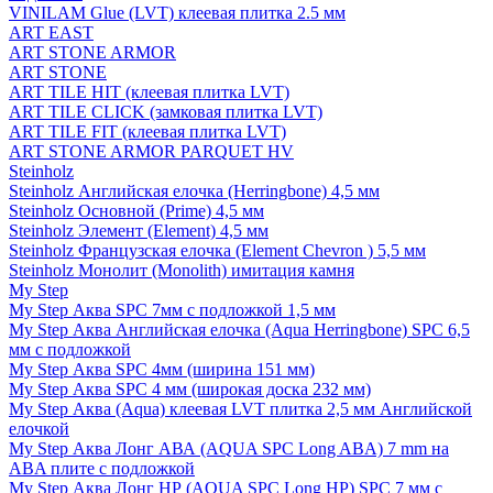
VINILAM Glue (LVT) клеевая плитка 2.5 мм
ART EAST
ART STONE ARMOR
ART STONE
ART TILE HIT (клеевая плитка LVT)
ART TILE CLICK (замковая плитка LVT)
ART TILE FIT (клеевая плитка LVT)
ART STONE ARMOR PARQUET HV
Steinholz
Steinholz Английская елочка (Herringbone) 4,5 мм
Steinholz Основной (Prime) 4,5 мм
Steinholz Элемент (Element) 4,5 мм
Steinholz Французская елочка (Element Chevron ) 5,5 мм
Steinholz Монолит (Monolith) имитация камня
My Step
My Step Аква SPC 7мм c подложкой 1,5 мм
My Step Аква Английская елочка (Aqua Herringbone) SPC 6,5
мм с подложкой
My Step Аква SPC 4мм (ширина 151 мм)
My Step Аква SPC 4 мм (широкая доска 232 мм)
My Step Аква (Aqua) клеевая LVT плитка 2,5 мм Английской
елочкой
My Step Аква Лонг АВА (AQUA SPC Long ABA) 7 mm на
ABA плите с подложкой
My Step Аква Лонг НР (AQUA SPC Long HP) SPC 7 мм с