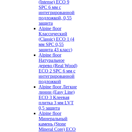
(Intense) ECO 9
SPC 6 мм с
интегрированной
подложкой, 0,55
защита
Alpine floor
Классический
(Classic) ECO 1 (4
мм SPC 0,55
защита 43 класс)
Alpine floor
Натуральное
дерево (Real Wood)
ECO 2 SPC 6 мм с
интегрированной
подложкой
Alpine floor Легкие
линии (Easy Line)
ECO 3 Клеевая
плитка 3 мм LVT
0,5 защита
Alpine floor
Минеральный
камень (Stone
Mineral Core) ECO