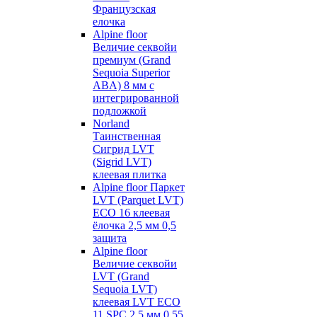
Французская
елочка
Alpine floor
Величие секвойи
премиум (Grand
Sequoia Superior
ABA) 8 мм с
интегрированной
подложкой
Norland
Таинственная
Сигрид LVT
(Sigrid LVT)
клеевая плитка
Alpine floor Паркет
LVT (Parquet LVT)
ECO 16 клеевая
ёлочка 2,5 мм 0,5
защита
Alpine floor
Величие секвойи
LVT (Grand
Sequoia LVT)
клеевая LVT ECO
11 SPC 2,5 мм 0,55