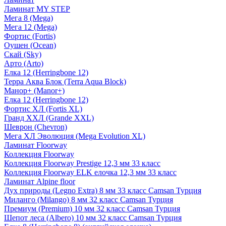
Ламинат MY STEP
Мега 8 (Mega)
Мега 12 (Mega)
Фортис (Fortis)
Оушен (Ocean)
Скай (Sky)
Арто (Arto)
Елка 12 (Herringbone 12)
Терра Аква Блок (Terra Aqua Block)
Манор+ (Manor+)
Елка 12 (Herringbone 12)
Фортис ХЛ (Fortis XL)
Гранд ХХЛ (Grande XXL)
Шеврон (Chevron)
Мега ХЛ Эволюция (Mega Evolution XL)
Ламинат Floorway
Коллекция Floorway
Коллекция Floorway Prestige 12,3 мм 33 класс
Коллекция Floorway ELK елочка 12,3 мм 33 класс
Ламинат Alpine floor
Дух природы (Legno Extra) 8 мм 33 класс Camsan Турция
Миланго (Milango) 8 мм 32 класс Camsan Турция
Премиум (Premium) 10 мм 32 класс Camsan Турция
Шепот леса (Albero) 10 мм 32 класс Camsan Турция