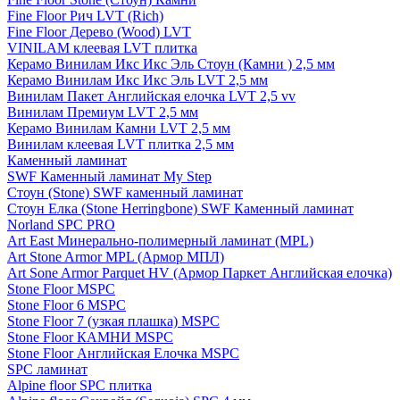
Fine Floor Рич LVT (Rich)
Fine Floor Дерево (Wood) LVT
VINILAM клеевая LVT плитка
Керамо Винилам Икс Икс Эль Стоун (Камни ) 2,5 мм
Керамо Винилам Икс Икс Эль LVT 2,5 мм
Винилам Пакет Английская елочка LVT 2,5 vv
Винилам Премиум LVT 2,5 мм
Керамо Винилам Камни LVT 2,5 мм
Винилам клеевая LVT плитка 2,5 мм
Каменный ламинат
SWF Каменный ламинат My Step
Стоун (Stone) SWF каменный ламинат
Стоун Елка (Stone Herringbone) SWF Каменный ламинат
Norland SPC PRO
Art East Минерально-полимерный ламинат (MPL)
Art Stone Armor MPL (Армор МПЛ)
Art Sone Armor Parquet HV (Армор Паркет Английская елочка)
Stone Floor MSPC
Stone Floor 6 MSPC
Stone Floor 7 (узкая плашка) MSPC
Stone Floor КАМНИ MSPC
Stone Floor Английская Елочка MSPC
SPC ламинат
Alpine floor SPC плитка