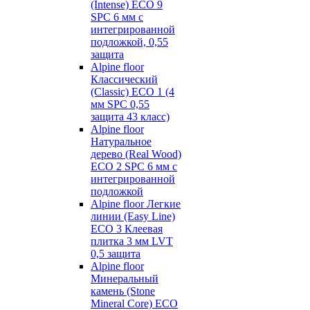
(Intense) ECO 9
SPC 6 мм с
интегрированной
подложкой, 0,55
защита
Alpine floor
Классический
(Classic) ECO 1 (4
мм SPC 0,55
защита 43 класс)
Alpine floor
Натуральное
дерево (Real Wood)
ECO 2 SPC 6 мм с
интегрированной
подложкой
Alpine floor Легкие
линии (Easy Line)
ECO 3 Клеевая
плитка 3 мм LVT
0,5 защита
Alpine floor
Минеральный
камень (Stone
Mineral Core) ECO