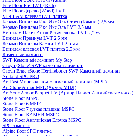
Fine Floor Рич LVT (Rich)
Fine Floor Дерево (Wood) LVT
VINILAM клеевая LVT плитка
Керамо Винилам Икс Икс Эль Стоун (Камни ) 2,5 мм
Керамо Винилам Икс Икс Эль LVT 2,5 мм
Винилам Пакет Английская елочка LVT 2,5 vv
Винилам Премиум LVT 2,5 мм
Керамо Винилам Камни LVT 2,5 мм
Винилам клеевая LVT плитка 2,5 мм
Каменный ламинат
SWF Каменный ламинат My Step
Стоун (Stone) SWF каменный ламинат
Стоун Елка (Stone Herringbone) SWF Каменный ламинат
Norland SPC PRO
Art East Минерально-полимерный ламинат (MPL)
Art Stone Armor MPL (Армор МПЛ)
Art Sone Armor Parquet HV (Армор Паркет Английская елочка)
Stone Floor MSPC
Stone Floor 6 MSPC
Stone Floor 7 (узкая плашка) MSPC
Stone Floor КАМНИ MSPC
Stone Floor Английская Елочка MSPC
SPC ламинат
Alpine floor SPC плитка