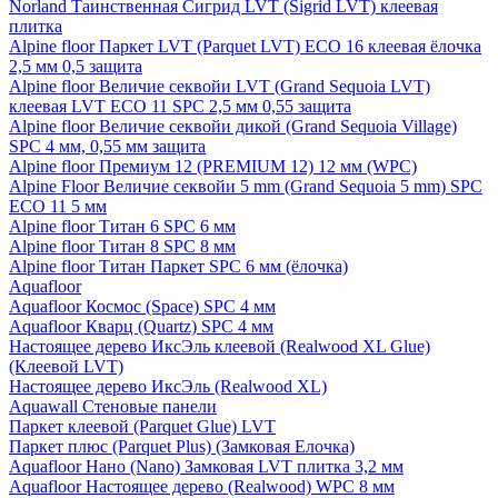
Norland Таинственная Сигрид LVT (Sigrid LVT) клеевая
плитка
Alpine floor Паркет LVT (Parquet LVT) ECO 16 клеевая ёлочка
2,5 мм 0,5 защита
Alpine floor Величие секвойи LVT (Grand Sequoia LVT)
клеевая LVT ECO 11 SPC 2,5 мм 0,55 защита
Alpine floor Величие секвойи дикой (Grand Sequoia Village)
SPC 4 мм, 0,55 мм защита
Alpine floor Премиум 12 (PREMIUM 12) 12 мм (WPC)
Alpine Floor Величие секвойи 5 mm (Grand Sequoia 5 mm) SPC
ECO 11 5 мм
Alpine floor Титан 6 SPC 6 мм
Alpine floor Титан 8 SPC 8 мм
Alpine floor Титан Паркет SPC 6 мм (ёлочка)
Aquafloor
Aquafloor Космос (Space) SPC 4 мм
Aquafloor Кварц (Quartz) SPC 4 мм
Настоящее дерево ИксЭль клеевой (Realwood XL Glue)
(Клеевой LVT)
Настоящее дерево ИксЭль (Realwood XL)
Aquawall Стеновые панели
Паркет клеевой (Parquet Glue) LVT
Паркет плюс (Parquet Plus) (Замковая Елочка)
Aquafloor Нано (Nano) Замковая LVT плитка 3,2 мм
Aquafloor Настоящее дерево (Realwood) WPC 8 мм