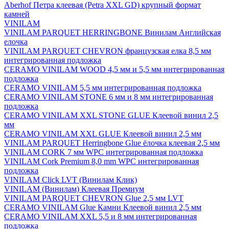
Aberhof Петра клеевая (Petra XXL GD) крупный формат
камней
VINILAM
VINILAM PARQUET HERRINGBONE Винилам Английская
елочка
VINILAM PARQUET CHEVRON французская елка 8,5 мм
интегрированная подложка
CERAMO VINILAM WOOD 4,5 мм и 5,5 мм интегрированная
подложка
CERAMO VINILAM 5,5 мм интегрированная подложка
CERAMO VINILAM STONE 6 мм и 8 мм интегрированная
подложка
CERAMO VINILAM XXL STONE GLUE Клеевой винил 2,5
мм
CERAMO VINILAM XXL GLUE Клеевой винил 2,5 мм
VINILAM PARQUET Herringbone Glue ёлочка клеевая 2,5 мм
VINILAM CORK 7 мм WPC интегрированная подложка
VINILAM Cork Premium 8,0 mm WPC интегрированная
подложка
VINILAM Click LVT (Винилам Клик)
VINILAM (Винилам) Клеевая Премиум
VINILAM PARQUET CHEVRON Glue 2,5 мм LVT
CERAMO VINILAM Glue Камни Клеевой винил 2,5 мм
CERAMO VINILAM XXL 5,5 и 8 мм интегрированная
подложка