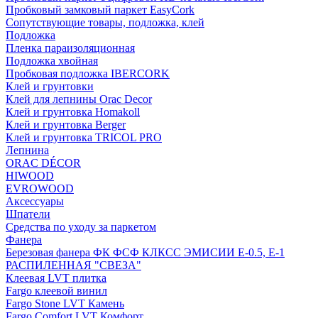
Пробковый замковый паркет EasyCork
Сопутствующие товары, подложка, клей
Подложка
Пленка параизоляционная
Подложка хвойная
Пробковая подложка IBERCORK
Клей и грунтовки
Клей для лепнины Orac Decor
Клей и грунтовка Homakoll
Клей и грунтовка Berger
Клей и грунтовка TRICOL PRO
Лепнина
ORAC DÉCOR
HIWOOD
EVROWOOD
Аксессуары
Шпатели
Средства по уходу за паркетом
Фанера
Березовая фанера ФК ФСФ КЛКСС ЭМИСИИ Е-0.5, Е-1
РАСПИЛЕННАЯ "СВЕЗА"
Клеевая LVT плитка
Fargo клеевой винил
Fargo Stone LVT Камень
Fargo Comfort LVT Комфорт