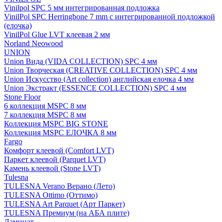
Vinilpol SPC 5 мм интегрированная подложка
VinilPol SPC Herringbone 7 mm с интегрированной подложкой
(елочка)
VinilPol Glue LVT клеевая 2 мм
Norland Neowood
UNION
Union Вида (VIDA COLLECTION) SPC 4 мм
Union Творческая (CREATIVE COLLECTION) SPC 4 мм
Union Искусство (Art collection) английская елочка 4 мм
Union Экстракт (ESSENCE COLLECTION) SPC 4 мм
Stone Floor
6 коллекция MSPC 8 мм
7 коллекция MSPC 8 мм
Коллекция MSPC BIG STONE
Коллекция MSPC ЕЛОЧКА 8 мм
Fargo
Комфорт клеевой (Comfort LVT)
Паркет клеевой (Parquet LVT)
Камень клеевой (Stone LVT)
Tulesna
TULESNA Verano Верано (Лето)
TULESNA Ottimo (Оттимо)
TULESNA Art Parquet (Арт Паркет)
TULESNA Премиум (на АБА плите)
Ламинат