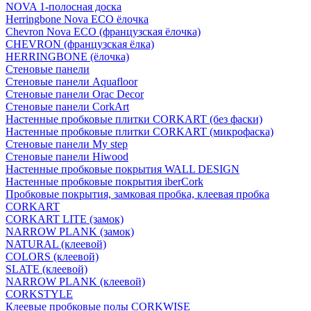
NOVA 1-полосная доска
Herringbone Nova ECO ёлочка
Chevron Nova ECO (французская ёлочка)
CHEVRON (французская ёлка)
HERRINGBONE (ёлочка)
Стеновые панели
Стеновые панели Aquafloor
Стеновые панели Orac Decor
Стеновые панели CorkArt
Настенные пробковые плитки CORKART (без фаски)
Настенные пробковые плитки CORKART (микрофаска)
Стеновые панели My step
Стеновые панели Hiwood
Настенные пробковые покрытия WALL DESIGN
Настенные пробковые покрытия iberCork
Пробковые покрытия, замковая пробка, клеевая пробка
CORKART
CORKART LITE (замок)
NARROW PLANK (замок)
NATURAL (клеевой)
COLORS (клеевой)
SLATE (клеевой)
NARROW PLANK (клеевой)
CORKSTYLE
Клеевые пробковые полы CORKWISE