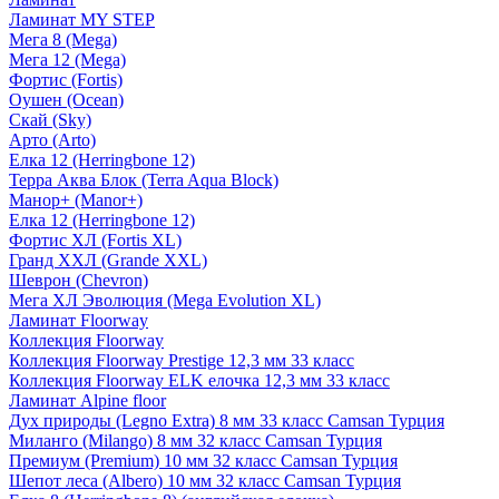
Ламинат MY STEP
Мега 8 (Mega)
Мега 12 (Mega)
Фортис (Fortis)
Оушен (Ocean)
Скай (Sky)
Арто (Arto)
Елка 12 (Herringbone 12)
Терра Аква Блок (Terra Aqua Block)
Манор+ (Manor+)
Елка 12 (Herringbone 12)
Фортис ХЛ (Fortis XL)
Гранд ХХЛ (Grande XXL)
Шеврон (Chevron)
Мега ХЛ Эволюция (Mega Evolution XL)
Ламинат Floorway
Коллекция Floorway
Коллекция Floorway Prestige 12,3 мм 33 класс
Коллекция Floorway ELK елочка 12,3 мм 33 класс
Ламинат Alpine floor
Дух природы (Legno Extra) 8 мм 33 класс Camsan Турция
Миланго (Milango) 8 мм 32 класс Camsan Турция
Премиум (Premium) 10 мм 32 класс Camsan Турция
Шепот леса (Albero) 10 мм 32 класс Camsan Турция