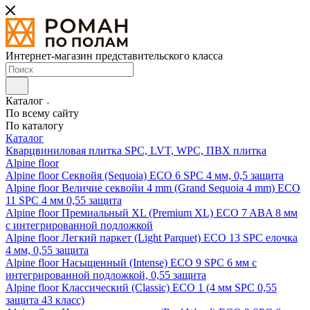
Интернет-магазин представительского класса
Каталог
По всему сайту
По каталогу
Каталог
Кварцвиниловая плитка SPC, LVT, WPC, ПВХ плитка
Alpine floor
Alpine floor Секвойя (Sequoia) ECO 6 SPC 4 мм, 0,5 защита
Alpine floor Величие секвойи 4 mm (Grand Sequoia 4 mm) ECO
11 SPC 4 мм 0,55 защита
Alpine floor Премиальный XL (Premium XL) ECO 7 ABA 8 мм
с интегрированной подложкой
Alpine floor Легкий паркет (Light Parquet) ECO 13 SPC елочка
4 мм, 0,55 защита
Alpine floor Насыщенный (Intense) ECO 9 SPC 6 мм с
интегрированной подложкой, 0,55 защита
Alpine floor Классический (Classic) ECO 1 (4 мм SPC 0,55
защита 43 класс)