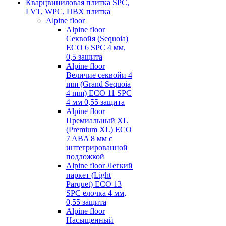
Кварцвиниловая плитка SPC,
LVT, WPC, ПВХ плитка
Alpine floor
Alpine floor
Секвойя (Sequoia)
ECO 6 SPC 4 мм,
0,5 защита
Alpine floor
Величие секвойи 4
mm (Grand Sequoia
4 mm) ECO 11 SPC
4 мм 0,55 защита
Alpine floor
Премиальный XL
(Premium XL) ECO
7 ABA 8 мм с
интегрированной
подложкой
Alpine floor Легкий
паркет (Light
Parquet) ECO 13
SPC елочка 4 мм,
0,55 защита
Alpine floor
Насыщенный