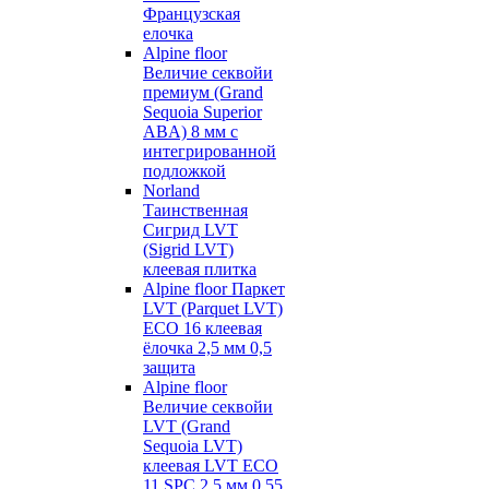
Французская
елочка
Alpine floor
Величие секвойи
премиум (Grand
Sequoia Superior
ABA) 8 мм с
интегрированной
подложкой
Norland
Таинственная
Сигрид LVT
(Sigrid LVT)
клеевая плитка
Alpine floor Паркет
LVT (Parquet LVT)
ECO 16 клеевая
ёлочка 2,5 мм 0,5
защита
Alpine floor
Величие секвойи
LVT (Grand
Sequoia LVT)
клеевая LVT ECO
11 SPC 2,5 мм 0,55