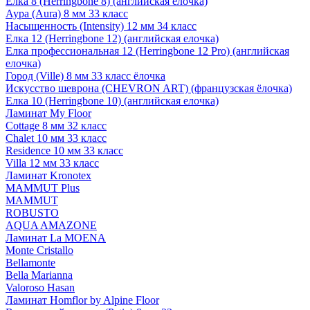
Елка 8 (Herringbone 8) (английская елочка)
Аура (Aura) 8 мм 33 класс
Насыщенность (Intensity) 12 мм 34 класс
Елка 12 (Herringbone 12) (английская елочка)
Елка профессиональная 12 (Herringbone 12 Pro) (английская
елочка)
Город (Ville) 8 мм 33 класс ёлочка
Искусство шеврона (CHEVRON ART) (французская ёлочка)
Елка 10 (Herringbone 10) (английская елочка)
Ламинат My Floor
Cottage 8 мм 32 класс
Chalet 10 мм 33 класс
Residence 10 мм 33 класс
Villa 12 мм 33 класс
Ламинат Kronotex
MAMMUT Plus
MAMMUT
ROBUSTO
AQUA AMAZONE
Ламинат La MOENA
Monte Cristallo
Bellamonte
Bella Marianna
Valoroso Hasan
Ламинат Homflor by Alpine Floor