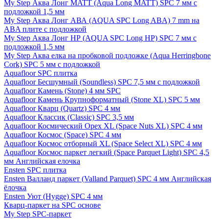
My Step Аква Лонг MATT (Aqua Long MATT) SPC 7 мм с
подложкой 1,5 мм
My Step Аква Лонг АВА (AQUA SPC Long ABA) 7 mm на
ABA плите с подложкой
My Step Аква Лонг НР (AQUA SPC Long HP) SPC 7 мм с
подложкой 1,5 мм
My Step Аква елка на пробковой подложке (Aqua Herringbone
Cork) SPC 5 мм с подложкой
Aquafloor SPC плитка
Aquafloor Бесшумный (Soundless) SPC 7,5 мм с подложкой
Aquafloor Камень (Stone) 4 мм SPC
Aquafloor Камень Крупноформатный (Stone XL) SPC 5 мм
Aquafloor Кварц (Quartz) SPC 4 мм
Aquafloor Классик (Classic) SPC 3,5 мм
Aquafloor Космический Орех XL (Space Nuts XL) SPC 4 мм
Aquafloor Космос (Space) SPC 4 мм
Aquafloor Космос отборный XL (Space Select XL) SPC 4 мм
Aquafloor Космос паркет легкий (Space Parquet Light) SPC 4,5
мм Английская елочка
Ensten SPC плитка
Ensten Валланд паркет (Valland Parquet) SPC 4 мм Английская
ёлочка
Ensten Уют (Hygge) SPC 4 мм
Кварц-паркет на SPC основе
My Step SPC-паркет