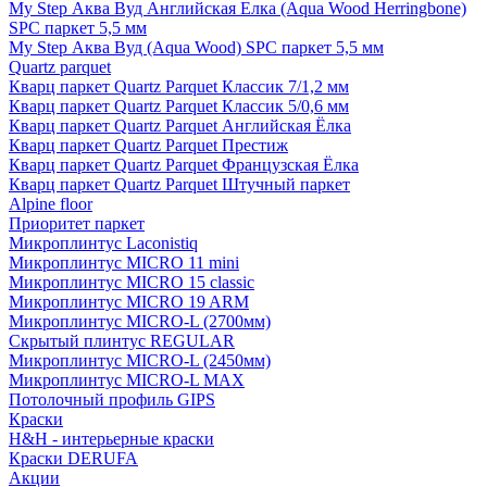
My Step Аква Вуд Английская Елка (Aqua Wood Herringbone)
SPC паркет 5,5 мм
My Step Аква Вуд (Aqua Wood) SPC паркет 5,5 мм
Quartz parquet
Кварц паркет Quartz Parquet Классик 7/1,2 мм
Кварц паркет Quartz Parquet Классик 5/0,6 мм
Кварц паркет Quartz Parquet Английская Ёлка
Кварц паркет Quartz Parquet Престиж
Кварц паркет Quartz Parquet Французская Ёлка
Кварц паркет Quartz Parquet Штучный паркет
Alpine floor
Приоритет паркет
Микроплинтус Laconistiq
Микроплинтус MICRO 11 mini
Микроплинтус MICRO 15 classic
Микроплинтус MICRO 19 ARM
Микроплинтус MICRO-L (2700мм)
Скрытый плинтус REGULAR
Микроплинтус MICRO-L (2450мм)
Микроплинтус MICRO-L MAX
Потолочный профиль GIPS
Краски
H&H - интерьерные краски
Краски DERUFA
Акции