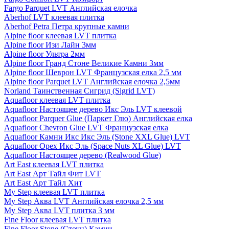
Fargo Parquet LVT Английская елочка
Aberhof LVT клеевая плитка
Aberhof Petra Петра крупные камни
Alpine floor клеевая LVT плитка
Alpine floor Изи Лайн 3мм
Alpine floor Ультра 2мм
Alpine floor Гранд Стоне Великие Камни 3мм
Alpine floor Шеврон LVT Французская елка 2,5 мм
Alpine floor Parquet LVT Английская елочка 2,5мм
Norland Таинственная Сигрид (Sigrid LVT)
Aquafloor клеевая LVT плитка
Aquafloor Настоящее дерево Икс Эль LVT клеевой
Aquafloor Parquer Glue (Паркет Глю) Английская елка
Aquafloor Chevron Glue LVT Французская елка
Aquafloor Камни Икс Икс Эль (Stone XXL Glue) LVT
Aquafloor Орех Икс Эль (Space Nuts XL Glue) LVT
Aquafloor Настоящее дерево (Realwood Glue)
Art East клеевая LVT плитка
Art East Арт Тайл Фит LVT
Art East Арт Тайл Хит
My Step клеевая LVT плитка
My Step Аква LVT Английская елочка 2,5 мм
My Step Аква LVT плитка 3 мм
Fine Floor клеевая LVT плитка
Fine Floor Stone (Стоун) Камни