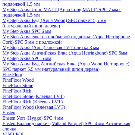
подложкой 1,5 мм
My Step Аква Лонг MATT (Aqua Long MATT) SPC 7 мм с
подложкой 1,5 мм
My Step Аква Вуд (Aqua Wood) SPC паркет 5,5 мм
(натуральный шпон дерева)
My Step Аква SPC 6 мм
My Step Аква елка на пробковой подложке (Aqua Herringbone
Cork) SPC 5 мм с подложкой
My Step Аква (Aqua) клеевая LVT плитка 3 мм
My Step Аква Английская Елка (Aqua Herringbone) SPC 5мм
My Step Аква SPC 5 мм
My Step Аква Вуд Английская Елка (Aqua Wood Herringbone)
SPC паркет 5,5 мм (натуральный шпон дерева)
Fine Floor
FineFloor Wood
FineFloor Stone
FineFloor Rich
FineFloor Stone (Клеевая LVT)
FineFloor Rich (Клеевая LVT)
FineFloor Wood (Клеевая LVT)
Ensten
Ensten Уют (Hygge) SPC 4 мм
Ensten Валланд паркет (Valland Parquet) SPC 4 мм Английская
ёлочка
VINILPOL