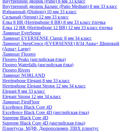
Внутренний дворик (Patio) 8 мм 33 класс
Внутренний дворик Баланс (Patio Medium) 8 мм 33 класс
Избранный (Distingo) 10 мм 33 класс
Сильный (Strong) 12 мм 33 класс
Елка 8 BR (Herringbone 8 BR) 8 мм 33 класс ёлочка
Елка 12 BR (Herringbone 12 BR) 12 мм 33 класс ёлочка
Ламинат EverSense
Ламинат EVERSENSE Classic 8 мм 34 класс
Ламинат ЭверСенсе (EVERSENSE) 8/34 Аква+ Широкий
(Aqua+ Large)
Ламинат Flooreo
Flooreo Peaks (английская ёлка)
Flooreo Waterfalls (английская ёлка)
Flooreo Rivers
Ламинат NORLAND
Herringbone Elegant 8 мм 33 класс
Herringbone Elegant Strong 12 мм 34 класс
Elegant 8 мм 33 класс
Elegant Strong 12 мм 34 класс
Ламинат FirstFloor
Excellence Black Core 4D
Excellence Black Core 4D (английская ёлка)
Supreme Black Core 4D
Supreme Black Core 4D (английская ёлка)
Плинтусы, МДФ, Дюрополимер, ПВХ плинтус