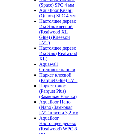
(Space) SPC 4 мм
Aquafloor Кварц
(Quartz) SPC 4 мм
Настоящее дерево
ИксЭль клеевой
(Realwood XL
Glue) (Клеевой
LVT)
Настоящее дерево
ИксЭль (Realwood
XL)
Aquawall
Стеновые панели
Паркет клеевой
(Parquet Glue) LVT
Паркет плюс
(Parquet Plus)
(Замковая Елочка)
Aquafloor Нано
(Nano) Замковая
LVT плитка 3,2 мм
Aquafloor
Настоящее дерево
(Realwood) WPC 8