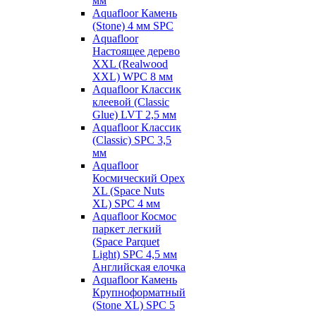
мм
Aquafloor Камень
(Stone) 4 мм SPC
Aquafloor
Настоящее дерево
XXL (Realwood
XXL) WPC 8 мм
Aquafloor Классик
клеевой (Classic
Glue) LVT 2,5 мм
Aquafloor Классик
(Classic) SPC 3,5
мм
Aquafloor
Космический Орех
XL (Space Nuts
XL) SPC 4 мм
Aquafloor Космос
паркет легкий
(Space Parquet
Light) SPC 4,5 мм
Английская елочка
Aquafloor Камень
Крупноформатный
(Stone XL) SPC 5