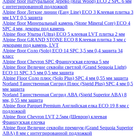
Alpine floor Натуральное дерево (Real Wood) ECO 2 SPC 6 мм
с интегрированной подложкой
Alpine floor Легкие линии (Easy Line) ECO 3 Клеевая плитка 3
мм LVT 0,5 защита
Alpine floor Минеральный камень (Stone Mineral Core) ECO 4
SPC 4 мм, декоры под камень
Alpine floor Ультра (Ultra) ECO 5 клеевая LVT плитка 2 мм
Alpine floor GRAND STONE ECO 8 Клеевая плитка 3 мм с
декорами под камень, LVT
Alpine floor Соло (Solo) ECO 14 SPC 3,5 мм 0,4 защита 34
класс
Alpine floor Chevron SPC Французская елочка 5 мм
Alpine floor Величие секвойи светлой (Grand Sequoia Light)
ECO 11 SPC 3,5 мм 0,5 мм защита
Alpine Floor Соло плюс (Solo Plus) SPC 4 мм 0,55 мм защита
Norland Таинственная Сигрид Плюс (Sigrid Plus) SPC 4 мм 0,5
мм защита
Norland Таинственная Сигрид АВА (Sigrid Superior ABA) 8
мм, 0,55 мм защита
Alpine floor Parquet Premium Английская елка ECO 19 8 мм с
подложкой
Alpine floor Chevron LVT 2.5мм (Шеврон) клеевая
Французская елочка
Alpine floor Величие секвойи премиум (Grand Sequoia Superior
ABA) 8 мм с интегрированной подложкой