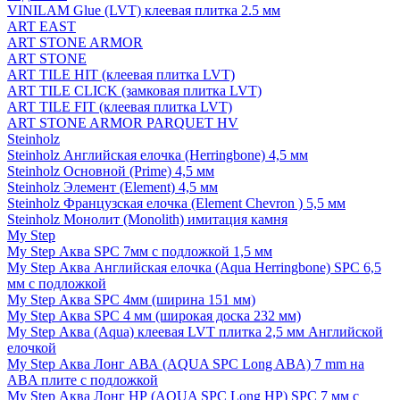
VINILAM Glue (LVT) клеевая плитка 2.5 мм
ART EAST
ART STONE ARMOR
ART STONE
ART TILE HIT (клеевая плитка LVT)
ART TILE CLICK (замковая плитка LVT)
ART TILE FIT (клеевая плитка LVT)
ART STONE ARMOR PARQUET HV
Steinholz
Steinholz Английская елочка (Herringbone) 4,5 мм
Steinholz Основной (Prime) 4,5 мм
Steinholz Элемент (Element) 4,5 мм
Steinholz Французская елочка (Element Chevron ) 5,5 мм
Steinholz Монолит (Monolith) имитация камня
My Step
My Step Аква SPC 7мм c подложкой 1,5 мм
My Step Аква Английская елочка (Aqua Herringbone) SPC 6,5
мм с подложкой
My Step Аква SPC 4мм (ширина 151 мм)
My Step Аква SPC 4 мм (широкая доска 232 мм)
My Step Аква (Aqua) клеевая LVT плитка 2,5 мм Английской
елочкой
My Step Аква Лонг АВА (AQUA SPC Long ABA) 7 mm на
ABA плите с подложкой
My Step Аква Лонг НР (AQUA SPC Long HP) SPC 7 мм с