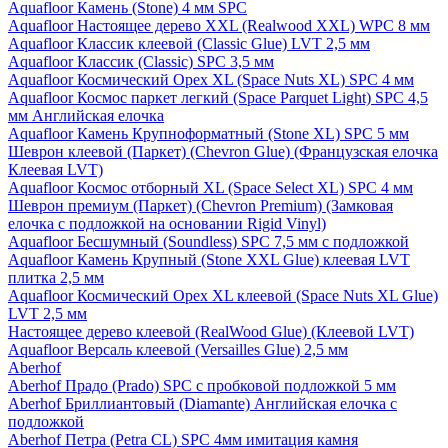
Aquafloor Камень (Stone) 4 мм SPC
Aquafloor Настоящее дерево XXL (Realwood XXL) WPC 8 мм
Aquafloor Классик клеевой (Classic Glue) LVT 2,5 мм
Aquafloor Классик (Classic) SPC 3,5 мм
Aquafloor Космический Орех XL (Space Nuts XL) SPC 4 мм
Aquafloor Космос паркет легкий (Space Parquet Light) SPC 4,5
мм Английская елочка
Aquafloor Камень Крупноформатный (Stone XL) SPC 5 мм
Шеврон клеевой (Паркет) (Chevron Glue) (Французская елочка
Клеевая LVT)
Aquafloor Космос отборный XL (Space Select XL) SPC 4 мм
Шеврон премиум (Паркет) (Chevron Premium) (Замковая
елочка с подложкой на основании Rigid Vinyl)
Aquafloor Бесшумный (Soundless) SPC 7,5 мм с подложкой
Aquafloor Камень Крупный (Stone XXL Glue) клеевая LVT
плитка 2,5 мм
Aquafloor Космический Орех XL клеевой (Space Nuts XL Glue)
LVT 2,5 мм
Настоящее дерево клеевой (RealWood Glue) (Клеевой LVT)
Aquafloor Версаль клеевой (Versailles Glue) 2,5 мм
Aberhof
Aberhof Прадо (Prado) SPC с пробковой подложкой 5 мм
Aberhof Бриллиантовый (Diamante) Английская елочка с
подложкой
Aberhof Петра (Petra CL) SPC 4мм имитация камня