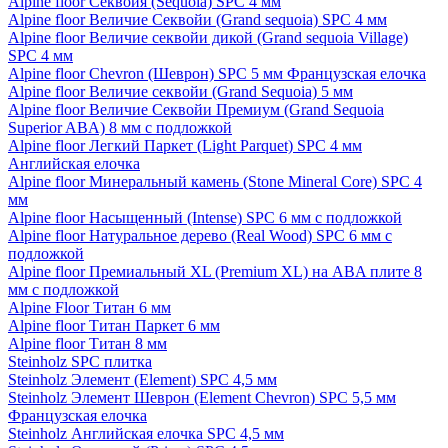
Alpine floor Секвойя (Sequoia) SPC 4 мм
Alpine floor Величие Секвойи (Grand sequoia) SPC 4 мм
Alpine floor Величие секвойи дикой (Grand sequoia Village)
SPC 4 мм
Alpine floor Chevron (Шеврон) SPC 5 мм Французская елочка
Alpine floor Величие секвойи (Grand Sequoia) 5 мм
Alpine floor Величие Секвойи Премиум (Grand Sequoia
Superior ABA) 8 мм с подложкой
Alpine floor Легкий Паркет (Light Parquet) SPC 4 мм
Английская елочка
Alpine floor Минеральный камень (Stone Mineral Core) SPC 4
мм
Alpine floor Насыщенный (Intense) SPC 6 мм с подложкой
Alpine floor Натуральное дерево (Real Wood) SPC 6 мм с
подложкой
Alpine floor Премиальный XL (Premium XL) на ABA плите 8
мм с подложкой
Alpine Floor Титан 6 мм
Alpine floor Титан Паркет 6 мм
Alpine floor Титан 8 мм
Steinholz SPC плитка
Steinholz Элемент (Element) SPC 4,5 мм
Steinholz Элемент Шеврон (Element Chevron) SPC 5,5 мм
Французская елочка
Steinholz Английская елочка SPC 4,5 мм