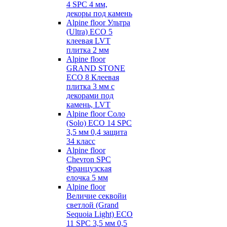
4 SPC 4 мм,
декоры под камень
Alpine floor Ультра
(Ultra) ECO 5
клеевая LVT
плитка 2 мм
Alpine floor
GRAND STONE
ECO 8 Клеевая
плитка 3 мм с
декорами под
камень, LVT
Alpine floor Соло
(Solo) ECO 14 SPC
3,5 мм 0,4 защита
34 класс
Alpine floor
Chevron SPC
Французская
елочка 5 мм
Alpine floor
Величие секвойи
светлой (Grand
Sequoia Light) ECO
11 SPC 3,5 мм 0,5