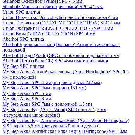
Steinholz Основной (Prime) SPC 4,5 мм
Steinholz Монолит (имитация камня) SPC 4,5 мм
Union SPC плитка
Union Искусство (Art collection) английская елочка 4 мм
Union Творческая (CREATIVE COLLECTION) SPC 4 мм
Union Экстракт (ESSENCE COLLECTION) SPC 4 мм
Union Вида (VIDA COLLECTION) SPC 4 мм
Aberhof SPC плитка
Aberhof Бриллиантовый (Diamante) Английская елочка с
подложкой
Aberhof Прадо (Prado) SPC с пробковой подложкой 5 мм
Aberhof Петра (Petra CL) SPC 4мм имитация камня
My Step SPC плитка
My Step Аква Английская елочка (Aqua Herringbone) SPC 6,5
мм с подложкой
My Step Аква SPC 4 мм (широкая доска 232 мм)
My Step Аква SPC 4мм (ширина 151 мм)
My Step Аква SPC 5 мм
My Step Аква SPC 6 мм
My Step Аква SPC 7мм c подложкой 1,5 мм
My Step Аква Вуд (Aqua Wood) SPC паркет 5,5 мм
(натуральный шпон дерева)
My Step Аква Вуд Английская Елка (Aqua Wood Herringbone)
SPC паркет 5,5 мм (натуральный шпон дерева)
My Step Аква Английская Елка (Aqua Herringbone) SPC 5мм