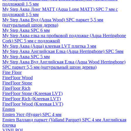
подложкой 1,5 мм
My Step Аква Лонг MATT (Aqua Long MATT) SPC 7 мм с
подложкой 1,5 мм
My Step Аква Вуд (Aqua Wood) SPC паркет 5,5 мм
(натуральный шпон дерева)
My Step Аква SPC 6 мм
My Step Аква елка на пробковой подложке (Aqua Herringbone
Cork) SPC 5 мм с подложкой
My Step Аква (Aqua) клеевая LVT плитка 3 мм
My Step Аква Английская Елка (Aqua Herringbone) SPC 5мм
My Step Аква SPC 5 мм
My Step Аква Вуд Английская Елка (Aqua Wood Herringbone)
SPC паркет 5,5 мм (натуральный шпон дерева)
Fine Floor
FineFloor Wood
FineFloor Stone
FineFloor Rich
FineFloor Stone (Клеевая LVT)
FineFloor Rich (Клеевая LVT)
FineFloor Wood (Клеевая LVT)
Ensten
Ensten Уют (Hygge) SPC 4 мм
Ensten Валланд паркет (Valland Parquet) SPC 4 мм Английская
ёлочка
VINILPOL