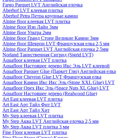
Fargo Parquet LVT Английская елочка
Aberhof LVT клеевая плитка
Aberhof Petra Петра крупные камни
Alpine floor клеевая LVT плитка
Alpine floor Изи Лайн 3мм
Alpine floor Ультра 2мм
Alpine floor Гранд Стоне Великие Камни 3мм
Alpine floor Шеврон LVT Французская елка 2,5 мм
Alpine floor Parquet LVT Английская елочка 2,5мм
Norland Таинственная Сигрид (Sigrid LVT)
Aquafloor клеевая LVT плитка
Aquafloor Настоящее дерево Икс Эль LVT клеевой
Aquafloor Parquer Glue (Паркет Глю) Английская елка
Aquafloor Chevron Glue LVT Французская елка
Aquafloor Камни Икс Икс Эль (Stone XXL Glue) LVT
Aquafloor Орех Икс Эль (Space Nuts XL Glue) LVT
Aquafloor Настоящее дерево (Realwood Glue)
Art East клеевая LVT плитка
Art East Арт Тайл Фит LVT
Art East Арт Тайл Хит
My Step клеевая LVT плитка
My Step Аква LVT Английская елочка 2,5 мм
My Step Аква LVT плитка 3 мм
Fine Floor клеевая LVT плитка
Fine Floor Stone (Стоун) Камни