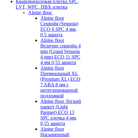
Кварцвиниловая плитка SPC,
LVT, WPC, ПВХ плитка
Alpine floor
Alpine floor
Секвойя (Sequoia)
ECO 6 SPC 4 мм,
0,5 защита
Alpine floor
Величие секвойи 4
mm (Grand Sequoia
4 mm) ECO 11 SPC
4 мм 0,55 защита
Alpine floor
Премиальный XL
(Premium XL) ECO
7 ABA 8 мм с
интегрированной
подложкой
Alpine floor Легкий
паркет (Light
Parquet) ECO 13
SPC елочка 4 мм,
0,55 защита
Alpine floor
Насыщенный