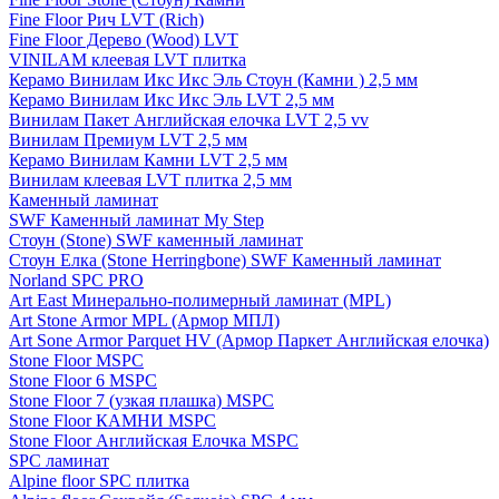
Fine Floor Рич LVT (Rich)
Fine Floor Дерево (Wood) LVT
VINILAM клеевая LVT плитка
Керамо Винилам Икс Икс Эль Стоун (Камни ) 2,5 мм
Керамо Винилам Икс Икс Эль LVT 2,5 мм
Винилам Пакет Английская елочка LVT 2,5 vv
Винилам Премиум LVT 2,5 мм
Керамо Винилам Камни LVT 2,5 мм
Винилам клеевая LVT плитка 2,5 мм
Каменный ламинат
SWF Каменный ламинат My Step
Стоун (Stone) SWF каменный ламинат
Стоун Елка (Stone Herringbone) SWF Каменный ламинат
Norland SPC PRO
Art East Минерально-полимерный ламинат (MPL)
Art Stone Armor MPL (Армор МПЛ)
Art Sone Armor Parquet HV (Армор Паркет Английская елочка)
Stone Floor MSPC
Stone Floor 6 MSPC
Stone Floor 7 (узкая плашка) MSPC
Stone Floor КАМНИ MSPC
Stone Floor Английская Елочка MSPC
SPC ламинат
Alpine floor SPC плитка