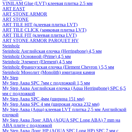
VINILAM Glue (LVT) клеевая плитка 2.5 мм
ART EAST
ART STONE ARMOR
ART STONE
ART TILE HIT (клеевая плитка LVT)
ART TILE CLICK (замковая плитка LVT)
ART TILE FIT (клеевая плитка LVT)
ART STONE ARMOR PARQUET HV
Steinholz
Steinholz Английская елочка (Herringbone) 4,5 мм
Steinholz Основной (Prime) 4,5 мм
Steinholz Элемент (Element) 4,5 мм
Steinholz Французская елочка (Element Chevron ) 5,5 мм
Steinholz Монолит (Monolith) имитация камня
My Step
My Step Аква SPC 7мм c подложкой 1,5 мм
My Step Аква Английская елочка (Aqua Herringbone) SPC 6,5
мм с подложкой
My Step Аква SPC 4мм (ширина 151 мм)
My Step Аква SPC 4 мм (широкая доска 232 мм)
My Step Аква (Aqua) клеевая LVT плитка 2,5 мм Английской
елочкой
My Step Аква Лонг АВА (AQUA SPC Long ABA) 7 mm на
ABA плите с подложкой
My Step Аква Лонг НР (AQUA SPC Long HP) SPC 7 мм с