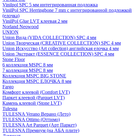
Vinilpol SPC 5 мм интегрированная подложка
VinilPol SPC Herringbone 7 mm с интегрированной подложкой
(елочка)
VinilPol Glue LVT клеевая 2 мм
Norland Neowood
UNION
Union Вида (VIDA COLLECTION) SPC 4 мм
Union Творческая (CREATIVE COLLECTION) SPC 4 мм
Union Искусство (Art collection) английская елочка 4 мм
Union Экстракт (ESSENCE COLLECTION) SPC 4 мм
Stone Floor
6 коллекция MSPC 8 мм
7 коллекция MSPC 8 мм
Коллекция MSPC BIG STONE
Коллекция MSPC ЕЛОЧКА 8 мм
Fargo
Комфорт клеевой (Comfort LVT)
Паркет клеевой (Parquet LVT)
Камень клеевой (Stone LVT)
Tulesna
TULESNA Verano Верано (Лето)
TULESNA Ottimo (Оттимо)
TULESNA Art Parquet (Арт Паркет)
TULESNA Премиум (на АБА плите)
Ламинат