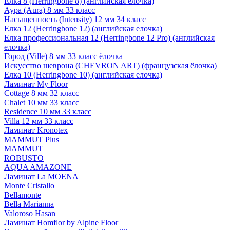
Елка 8 (Herringbone 8) (английская елочка)
Аура (Aura) 8 мм 33 класс
Насыщенность (Intensity) 12 мм 34 класс
Елка 12 (Herringbone 12) (английская елочка)
Елка профессиональная 12 (Herringbone 12 Pro) (английская
елочка)
Город (Ville) 8 мм 33 класс ёлочка
Искусство шеврона (CHEVRON ART) (французская ёлочка)
Елка 10 (Herringbone 10) (английская елочка)
Ламинат My Floor
Cottage 8 мм 32 класс
Chalet 10 мм 33 класс
Residence 10 мм 33 класс
Villa 12 мм 33 класс
Ламинат Kronotex
MAMMUT Plus
MAMMUT
ROBUSTO
AQUA AMAZONE
Ламинат La MOENA
Monte Cristallo
Bellamonte
Bella Marianna
Valoroso Hasan
Ламинат Homflor by Alpine Floor