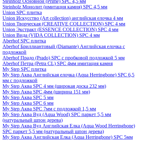
Steinholz Основной (Prime) SPC 4,5 мм
Steinholz Монолит (имитация камня) SPC 4,5 мм
Union SPC плитка
Union Искусство (Art collection) английская елочка 4 мм
Union Творческая (CREATIVE COLLECTION) SPC 4 мм
Union Экстракт (ESSENCE COLLECTION) SPC 4 мм
Union Вида (VIDA COLLECTION) SPC 4 мм
Aberhof SPC плитка
Aberhof Бриллиантовый (Diamante) Английская елочка с
подложкой
Aberhof Прадо (Prado) SPC с пробковой подложкой 5 мм
Aberhof Петра (Petra CL) SPC 4мм имитация камня
My Step SPC плитка
My Step Аква Английская елочка (Aqua Herringbone) SPC 6,5
мм с подложкой
My Step Аква SPC 4 мм (широкая доска 232 мм)
My Step Аква SPC 4мм (ширина 151 мм)
My Step Аква SPC 5 мм
My Step Аква SPC 6 мм
My Step Аква SPC 7мм c подложкой 1,5 мм
My Step Аква Вуд (Aqua Wood) SPC паркет 5,5 мм
(натуральный шпон дерева)
My Step Аква Вуд Английская Елка (Aqua Wood Herringbone)
SPC паркет 5,5 мм (натуральный шпон дерева)
My Step Аква Английская Елка (Aqua Herringbone) SPC 5мм