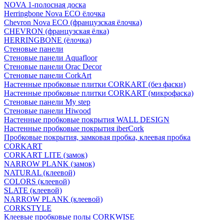
NOVA 1-полосная доска
Herringbone Nova ECO ёлочка
Chevron Nova ECO (французская ёлочка)
CHEVRON (французская ёлка)
HERRINGBONE (ёлочка)
Стеновые панели
Стеновые панели Aquafloor
Стеновые панели Orac Decor
Стеновые панели CorkArt
Настенные пробковые плитки CORKART (без фаски)
Настенные пробковые плитки CORKART (микрофаска)
Стеновые панели My step
Стеновые панели Hiwood
Настенные пробковые покрытия WALL DESIGN
Настенные пробковые покрытия iberCork
Пробковые покрытия, замковая пробка, клеевая пробка
CORKART
CORKART LITE (замок)
NARROW PLANK (замок)
NATURAL (клеевой)
COLORS (клеевой)
SLATE (клеевой)
NARROW PLANK (клеевой)
CORKSTYLE
Клеевые пробковые полы CORKWISE