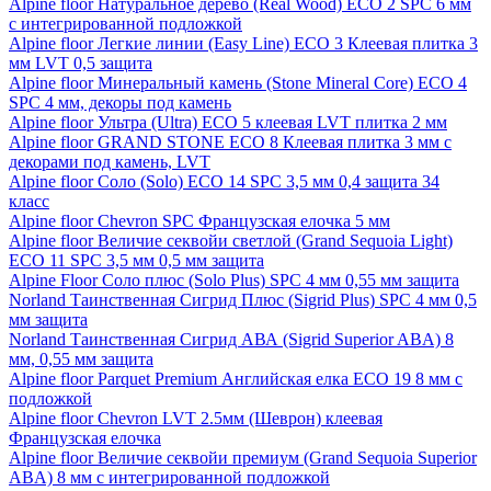
Alpine floor Натуральное дерево (Real Wood) ECO 2 SPC 6 мм
с интегрированной подложкой
Alpine floor Легкие линии (Easy Line) ECO 3 Клеевая плитка 3
мм LVT 0,5 защита
Alpine floor Минеральный камень (Stone Mineral Core) ECO 4
SPC 4 мм, декоры под камень
Alpine floor Ультра (Ultra) ECO 5 клеевая LVT плитка 2 мм
Alpine floor GRAND STONE ECO 8 Клеевая плитка 3 мм с
декорами под камень, LVT
Alpine floor Соло (Solo) ECO 14 SPC 3,5 мм 0,4 защита 34
класс
Alpine floor Chevron SPC Французская елочка 5 мм
Alpine floor Величие секвойи светлой (Grand Sequoia Light)
ECO 11 SPC 3,5 мм 0,5 мм защита
Alpine Floor Соло плюс (Solo Plus) SPC 4 мм 0,55 мм защита
Norland Таинственная Сигрид Плюс (Sigrid Plus) SPC 4 мм 0,5
мм защита
Norland Таинственная Сигрид АВА (Sigrid Superior ABA) 8
мм, 0,55 мм защита
Alpine floor Parquet Premium Английская елка ECO 19 8 мм с
подложкой
Alpine floor Chevron LVT 2.5мм (Шеврон) клеевая
Французская елочка
Alpine floor Величие секвойи премиум (Grand Sequoia Superior
ABA) 8 мм с интегрированной подложкой