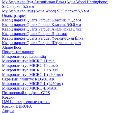
My Step Аква Вуд Английская Елка (Aqua Wood Herringbone)
SPC паркет 5,5 мм
My Step Аква Вуд (Aqua Wood) SPC паркет 5,5 мм
Quartz parquet
Кварц паркет Quartz Parquet Классик 7/1,2 мм
Кварц паркет Quartz Parquet Классик 5/0,6 мм
Кварц паркет Quartz Parquet Английская Ёлка
Кварц паркет Quartz Parquet Престиж
Кварц паркет Quartz Parquet Французская Ёлка
Кварц паркет Quartz Parquet Штучный паркет
Alpine floor
Приоритет паркет
Микроплинтус Laconistiq
Микроплинтус MICRO 11 mini
Микроплинтус MICRO 15 classic
Микроплинтус MICRO 19 ARM
Микроплинтус MICRO-L (2700мм)
Скрытый плинтус REGULAR
Микроплинтус MICRO-L (2450мм)
Микроплинтус MICRO-L MAX
Потолочный профиль GIPS
Краски
H&H - интерьерные краски
Краски DERUFA
Акции