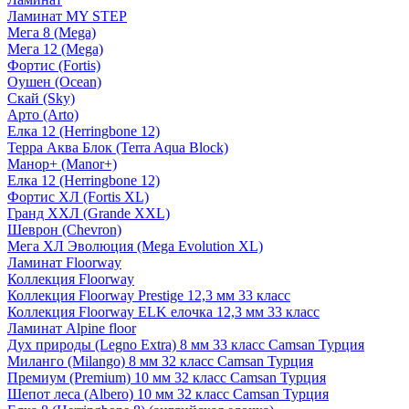
Ламинат MY STEP
Мега 8 (Mega)
Мега 12 (Mega)
Фортис (Fortis)
Оушен (Ocean)
Скай (Sky)
Арто (Arto)
Елка 12 (Herringbone 12)
Терра Аква Блок (Terra Aqua Block)
Манор+ (Manor+)
Елка 12 (Herringbone 12)
Фортис ХЛ (Fortis XL)
Гранд ХХЛ (Grande XXL)
Шеврон (Chevron)
Мега ХЛ Эволюция (Mega Evolution XL)
Ламинат Floorway
Коллекция Floorway
Коллекция Floorway Prestige 12,3 мм 33 класс
Коллекция Floorway ELK елочка 12,3 мм 33 класс
Ламинат Alpine floor
Дух природы (Legno Extra) 8 мм 33 класс Camsan Турция
Миланго (Milango) 8 мм 32 класс Camsan Турция
Премиум (Premium) 10 мм 32 класс Camsan Турция
Шепот леса (Albero) 10 мм 32 класс Camsan Турция