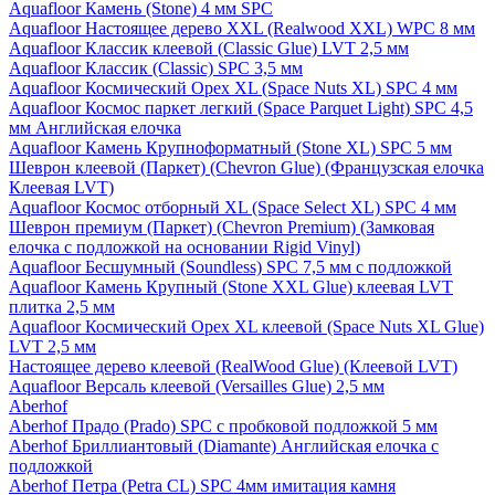
Aquafloor Камень (Stone) 4 мм SPC
Aquafloor Настоящее дерево XXL (Realwood XXL) WPC 8 мм
Aquafloor Классик клеевой (Classic Glue) LVT 2,5 мм
Aquafloor Классик (Classic) SPC 3,5 мм
Aquafloor Космический Орех XL (Space Nuts XL) SPC 4 мм
Aquafloor Космос паркет легкий (Space Parquet Light) SPC 4,5
мм Английская елочка
Aquafloor Камень Крупноформатный (Stone XL) SPC 5 мм
Шеврон клеевой (Паркет) (Chevron Glue) (Французская елочка
Клеевая LVT)
Aquafloor Космос отборный XL (Space Select XL) SPC 4 мм
Шеврон премиум (Паркет) (Chevron Premium) (Замковая
елочка с подложкой на основании Rigid Vinyl)
Aquafloor Бесшумный (Soundless) SPC 7,5 мм с подложкой
Aquafloor Камень Крупный (Stone XXL Glue) клеевая LVT
плитка 2,5 мм
Aquafloor Космический Орех XL клеевой (Space Nuts XL Glue)
LVT 2,5 мм
Настоящее дерево клеевой (RealWood Glue) (Клеевой LVT)
Aquafloor Версаль клеевой (Versailles Glue) 2,5 мм
Aberhof
Aberhof Прадо (Prado) SPC с пробковой подложкой 5 мм
Aberhof Бриллиантовый (Diamante) Английская елочка с
подложкой
Aberhof Петра (Petra CL) SPC 4мм имитация камня