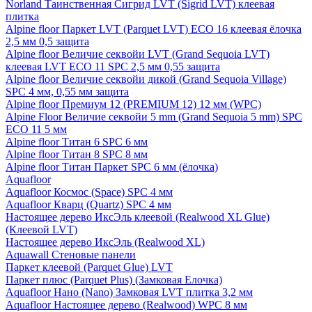
Norland Таинственная Сигрид LVT (Sigrid LVT) клеевая
плитка
Alpine floor Паркет LVT (Parquet LVT) ECO 16 клеевая ёлочка
2,5 мм 0,5 защита
Alpine floor Величие секвойи LVT (Grand Sequoia LVT)
клеевая LVT ECO 11 SPC 2,5 мм 0,55 защита
Alpine floor Величие секвойи дикой (Grand Sequoia Village)
SPC 4 мм, 0,55 мм защита
Alpine floor Премиум 12 (PREMIUM 12) 12 мм (WPC)
Alpine Floor Величие секвойи 5 mm (Grand Sequoia 5 mm) SPC
ECO 11 5 мм
Alpine floor Титан 6 SPC 6 мм
Alpine floor Титан 8 SPC 8 мм
Alpine floor Титан Паркет SPC 6 мм (ёлочка)
Aquafloor
Aquafloor Космос (Space) SPC 4 мм
Aquafloor Кварц (Quartz) SPC 4 мм
Настоящее дерево ИксЭль клеевой (Realwood XL Glue)
(Клеевой LVT)
Настоящее дерево ИксЭль (Realwood XL)
Aquawall Стеновые панели
Паркет клеевой (Parquet Glue) LVT
Паркет плюс (Parquet Plus) (Замковая Елочка)
Aquafloor Нано (Nano) Замковая LVT плитка 3,2 мм
Aquafloor Настоящее дерево (Realwood) WPC 8 мм