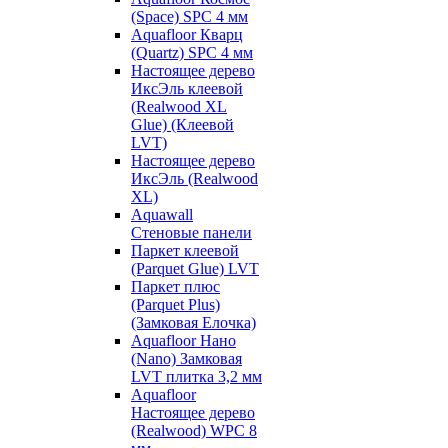
(Space) SPC 4 мм
Aquafloor Кварц
(Quartz) SPC 4 мм
Настоящее дерево
ИксЭль клеевой
(Realwood XL
Glue) (Клеевой
LVT)
Настоящее дерево
ИксЭль (Realwood
XL)
Aquawall
Стеновые панели
Паркет клеевой
(Parquet Glue) LVT
Паркет плюс
(Parquet Plus)
(Замковая Елочка)
Aquafloor Нано
(Nano) Замковая
LVT плитка 3,2 мм
Aquafloor
Настоящее дерево
(Realwood) WPC 8