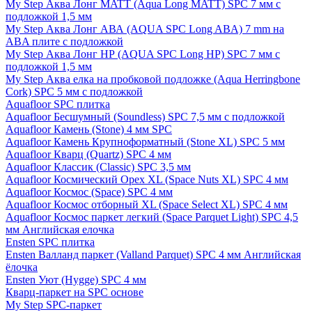
My Step Аква Лонг MATT (Aqua Long MATT) SPC 7 мм с
подложкой 1,5 мм
My Step Аква Лонг АВА (AQUA SPC Long ABA) 7 mm на
ABA плите с подложкой
My Step Аква Лонг НР (AQUA SPC Long HP) SPC 7 мм с
подложкой 1,5 мм
My Step Аква елка на пробковой подложке (Aqua Herringbone
Cork) SPC 5 мм с подложкой
Aquafloor SPC плитка
Aquafloor Бесшумный (Soundless) SPC 7,5 мм с подложкой
Aquafloor Камень (Stone) 4 мм SPC
Aquafloor Камень Крупноформатный (Stone XL) SPC 5 мм
Aquafloor Кварц (Quartz) SPC 4 мм
Aquafloor Классик (Classic) SPC 3,5 мм
Aquafloor Космический Орех XL (Space Nuts XL) SPC 4 мм
Aquafloor Космос (Space) SPC 4 мм
Aquafloor Космос отборный XL (Space Select XL) SPC 4 мм
Aquafloor Космос паркет легкий (Space Parquet Light) SPC 4,5
мм Английская елочка
Ensten SPC плитка
Ensten Валланд паркет (Valland Parquet) SPC 4 мм Английская
ёлочка
Ensten Уют (Hygge) SPC 4 мм
Кварц-паркет на SPC основе
My Step SPC-паркет