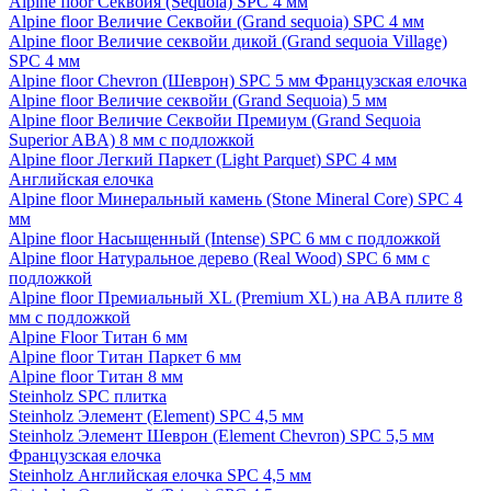
Alpine floor Секвойя (Sequoia) SPC 4 мм
Alpine floor Величие Секвойи (Grand sequoia) SPC 4 мм
Alpine floor Величие секвойи дикой (Grand sequoia Village)
SPC 4 мм
Alpine floor Chevron (Шеврон) SPC 5 мм Французская елочка
Alpine floor Величие секвойи (Grand Sequoia) 5 мм
Alpine floor Величие Секвойи Премиум (Grand Sequoia
Superior ABA) 8 мм с подложкой
Alpine floor Легкий Паркет (Light Parquet) SPC 4 мм
Английская елочка
Alpine floor Минеральный камень (Stone Mineral Core) SPC 4
мм
Alpine floor Насыщенный (Intense) SPC 6 мм с подложкой
Alpine floor Натуральное дерево (Real Wood) SPC 6 мм с
подложкой
Alpine floor Премиальный XL (Premium XL) на ABA плите 8
мм с подложкой
Alpine Floor Титан 6 мм
Alpine floor Титан Паркет 6 мм
Alpine floor Титан 8 мм
Steinholz SPC плитка
Steinholz Элемент (Element) SPC 4,5 мм
Steinholz Элемент Шеврон (Element Chevron) SPC 5,5 мм
Французская елочка
Steinholz Английская елочка SPC 4,5 мм