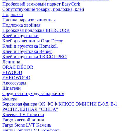
Пробковый замковый паркет EasyCork
Сопутствующие товары, подложка, клей
Подложка
Пленка параизоляционная
Подложка хвойная
Пробковая подложка IBERCORK
Клей и грунтовки
Клей для лепнины Orac Decor
Клей и грунтовка Homakoll
Клей и грунтовка Berger
Клей и грунтовка TRICOL PRO
Лепнина
ORAC DÉCOR
HIWOOD
EVROWOOD
Аксессуары
Шпатели
Средства по уходу за паркетом
Фанера
Березовая фанера ФК ФСФ КЛКСС ЭМИСИИ Е-0.5, Е-1
РАСПИЛЕННАЯ "СВЕЗА"
Клеевая LVT плитка
Fargo клеевой винил
Fargo Stone LVT Камень
Fargo Comfort LVT Комфорт