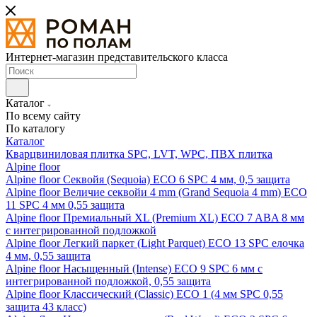
Интернет-магазин представительского класса
Каталог
По всему сайту
По каталогу
Каталог
Кварцвиниловая плитка SPC, LVT, WPC, ПВХ плитка
Alpine floor
Alpine floor Секвойя (Sequoia) ECO 6 SPC 4 мм, 0,5 защита
Alpine floor Величие секвойи 4 mm (Grand Sequoia 4 mm) ECO
11 SPC 4 мм 0,55 защита
Alpine floor Премиальный XL (Premium XL) ECO 7 ABA 8 мм
с интегрированной подложкой
Alpine floor Легкий паркет (Light Parquet) ECO 13 SPC елочка
4 мм, 0,55 защита
Alpine floor Насыщенный (Intense) ECO 9 SPC 6 мм с
интегрированной подложкой, 0,55 защита
Alpine floor Классический (Classic) ECO 1 (4 мм SPC 0,55
защита 43 класс)