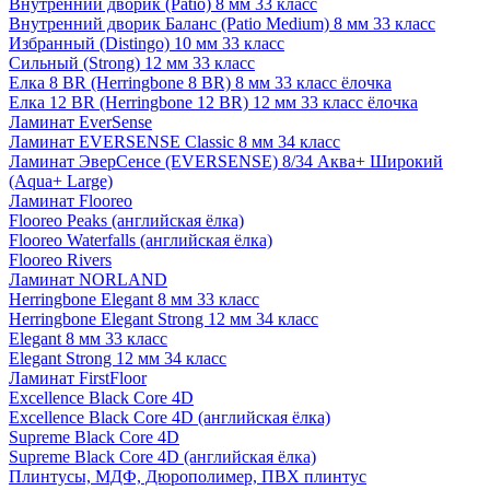
Внутренний дворик (Patio) 8 мм 33 класс
Внутренний дворик Баланс (Patio Medium) 8 мм 33 класс
Избранный (Distingo) 10 мм 33 класс
Сильный (Strong) 12 мм 33 класс
Елка 8 BR (Herringbone 8 BR) 8 мм 33 класс ёлочка
Елка 12 BR (Herringbone 12 BR) 12 мм 33 класс ёлочка
Ламинат EverSense
Ламинат EVERSENSE Classic 8 мм 34 класс
Ламинат ЭверСенсе (EVERSENSE) 8/34 Аква+ Широкий
(Aqua+ Large)
Ламинат Flooreo
Flooreo Peaks (английская ёлка)
Flooreo Waterfalls (английская ёлка)
Flooreo Rivers
Ламинат NORLAND
Herringbone Elegant 8 мм 33 класс
Herringbone Elegant Strong 12 мм 34 класс
Elegant 8 мм 33 класс
Elegant Strong 12 мм 34 класс
Ламинат FirstFloor
Excellence Black Core 4D
Excellence Black Core 4D (английская ёлка)
Supreme Black Core 4D
Supreme Black Core 4D (английская ёлка)
Плинтусы, МДФ, Дюрополимер, ПВХ плинтус