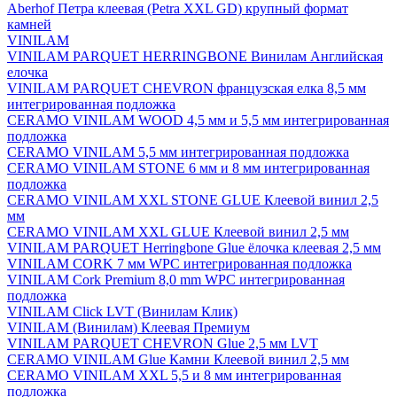
Aberhof Петра клеевая (Petra XXL GD) крупный формат
камней
VINILAM
VINILAM PARQUET HERRINGBONE Винилам Английская
елочка
VINILAM PARQUET CHEVRON французская елка 8,5 мм
интегрированная подложка
CERAMO VINILAM WOOD 4,5 мм и 5,5 мм интегрированная
подложка
CERAMO VINILAM 5,5 мм интегрированная подложка
CERAMO VINILAM STONE 6 мм и 8 мм интегрированная
подложка
CERAMO VINILAM XXL STONE GLUE Клеевой винил 2,5
мм
CERAMO VINILAM XXL GLUE Клеевой винил 2,5 мм
VINILAM PARQUET Herringbone Glue ёлочка клеевая 2,5 мм
VINILAM CORK 7 мм WPC интегрированная подложка
VINILAM Cork Premium 8,0 mm WPC интегрированная
подложка
VINILAM Click LVT (Винилам Клик)
VINILAM (Винилам) Клеевая Премиум
VINILAM PARQUET CHEVRON Glue 2,5 мм LVT
CERAMO VINILAM Glue Камни Клеевой винил 2,5 мм
CERAMO VINILAM XXL 5,5 и 8 мм интегрированная
подложка