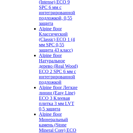
(Intense) ECO 9
SPC 6 мм с
интегрированной
подложкой, 0,55
защита
Alpine floor
Классический
(Classic) ECO 1 (4
мм SPC 0,55
защита 43 класс)
Alpine floor
Натуральное
дерево (Real Wood)
ECO 2 SPC 6 мм с
интегрированной
подложкой
Alpine floor Легкие
линии (Easy Line)
ECO 3 Клеевая
плитка 3 мм LVT
0,5 защита
Alpine floor
Минеральный
камень (Stone
Mineral Core) ECO