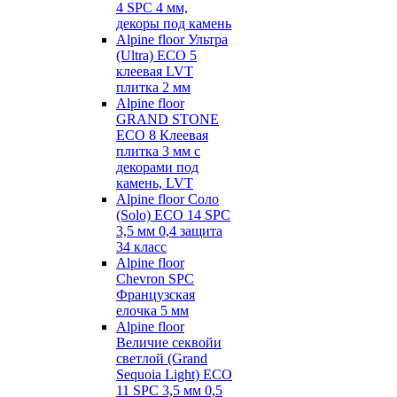
4 SPC 4 мм,
декоры под камень
Alpine floor Ультра
(Ultra) ECO 5
клеевая LVT
плитка 2 мм
Alpine floor
GRAND STONE
ECO 8 Клеевая
плитка 3 мм с
декорами под
камень, LVT
Alpine floor Соло
(Solo) ECO 14 SPC
3,5 мм 0,4 защита
34 класс
Alpine floor
Chevron SPC
Французская
елочка 5 мм
Alpine floor
Величие секвойи
светлой (Grand
Sequoia Light) ECO
11 SPC 3,5 мм 0,5