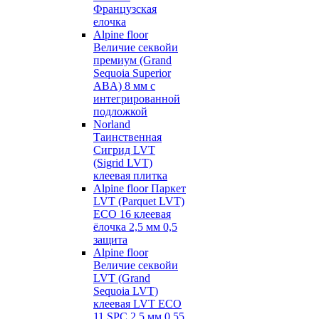
Французская
елочка
Alpine floor
Величие секвойи
премиум (Grand
Sequoia Superior
ABA) 8 мм с
интегрированной
подложкой
Norland
Таинственная
Сигрид LVT
(Sigrid LVT)
клеевая плитка
Alpine floor Паркет
LVT (Parquet LVT)
ECO 16 клеевая
ёлочка 2,5 мм 0,5
защита
Alpine floor
Величие секвойи
LVT (Grand
Sequoia LVT)
клеевая LVT ECO
11 SPC 2,5 мм 0,55