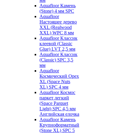
мм
Aquafloor Камень
(Stone) 4 мм SPC
Aquafloor
Настоящее дерево
XXL (Realwood
XXL) WPC 8 мм
Aquafloor Классик
клеевой (Classic
Glue) LVT 2,5 мм
Aquafloor Классик
(Classic) SPC 3,5
мм
Aquafloor
Космический Орех
XL (Space Nuts
XL) SPC 4 мм
Aquafloor Космос
паркет легкий
(Space Parquet
Light) SPC 4,5 мм
Английская елочка
Aquafloor Камень
Крупноформатный
(Stone XL) SPC 5