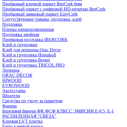
Пробковый клеевой паркет IberCork 6мм
Пробковый паркет с цифровой HD-печатью IberCork
Пробковый замковый паркет EasyCork
Сопутствующие товары, подложка, клей
Подложка
Пленка параизоляционная
Подложка хвойная
Пробковая подложка IBERCORK
Клей и грунтовки
Клей для лепнины Orac Decor
Клей и грунтовка Homakoll
Клей и грунтовка Berger
Клей и грунтовка TRICOL PRO
Лепнина
ORAC DÉCOR
HIWOOD
EVROWOOD
Аксессуары
Шпатели
Средства по уходу за паркетом
Фанера
Березовая фанера ФК ФСФ КЛКСС ЭМИСИИ Е-0.5, Е-1
РАСПИЛЕННАЯ "СВЕЗА"
Клеевая LVT плитка
Fargo клеевой винил