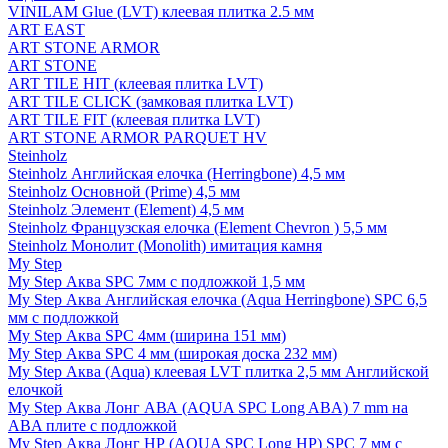
VINILAM Glue (LVT) клеевая плитка 2.5 мм
ART EAST
ART STONE ARMOR
ART STONE
ART TILE HIT (клеевая плитка LVT)
ART TILE CLICK (замковая плитка LVT)
ART TILE FIT (клеевая плитка LVT)
ART STONE ARMOR PARQUET HV
Steinholz
Steinholz Английская елочка (Herringbone) 4,5 мм
Steinholz Основной (Prime) 4,5 мм
Steinholz Элемент (Element) 4,5 мм
Steinholz Французская елочка (Element Chevron ) 5,5 мм
Steinholz Монолит (Monolith) имитация камня
My Step
My Step Аква SPC 7мм c подложкой 1,5 мм
My Step Аква Английская елочка (Aqua Herringbone) SPC 6,5
мм с подложкой
My Step Аква SPC 4мм (ширина 151 мм)
My Step Аква SPC 4 мм (широкая доска 232 мм)
My Step Аква (Aqua) клеевая LVT плитка 2,5 мм Английской
елочкой
My Step Аква Лонг АВА (AQUA SPC Long ABA) 7 mm на
ABA плите с подложкой
My Step Аква Лонг НР (AQUA SPC Long HP) SPC 7 мм с