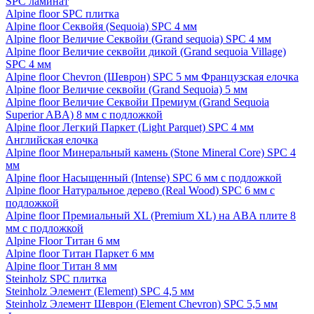
SPC ламинат
Alpine floor SPC плитка
Alpine floor Секвойя (Sequoia) SPC 4 мм
Alpine floor Величие Секвойи (Grand sequoia) SPC 4 мм
Alpine floor Величие секвойи дикой (Grand sequoia Village)
SPC 4 мм
Alpine floor Chevron (Шеврон) SPC 5 мм Французская елочка
Alpine floor Величие секвойи (Grand Sequoia) 5 мм
Alpine floor Величие Секвойи Премиум (Grand Sequoia
Superior ABA) 8 мм с подложкой
Alpine floor Легкий Паркет (Light Parquet) SPC 4 мм
Английская елочка
Alpine floor Минеральный камень (Stone Mineral Core) SPC 4
мм
Alpine floor Насыщенный (Intense) SPC 6 мм с подложкой
Alpine floor Натуральное дерево (Real Wood) SPC 6 мм с
подложкой
Alpine floor Премиальный XL (Premium XL) на ABA плите 8
мм с подложкой
Alpine Floor Титан 6 мм
Alpine floor Титан Паркет 6 мм
Alpine floor Титан 8 мм
Steinholz SPC плитка
Steinholz Элемент (Element) SPC 4,5 мм
Steinholz Элемент Шеврон (Element Chevron) SPC 5,5 мм