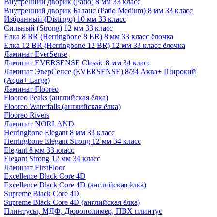
Внутренний дворик (Patio) 8 мм 33 класс
Внутренний дворик Баланс (Patio Medium) 8 мм 33 класс
Избранный (Distingo) 10 мм 33 класс
Сильный (Strong) 12 мм 33 класс
Елка 8 BR (Herringbone 8 BR) 8 мм 33 класс ёлочка
Елка 12 BR (Herringbone 12 BR) 12 мм 33 класс ёлочка
Ламинат EverSense
Ламинат EVERSENSE Classic 8 мм 34 класс
Ламинат ЭверСенсе (EVERSENSE) 8/34 Аква+ Широкий
(Aqua+ Large)
Ламинат Flooreo
Flooreo Peaks (английская ёлка)
Flooreo Waterfalls (английская ёлка)
Flooreo Rivers
Ламинат NORLAND
Herringbone Elegant 8 мм 33 класс
Herringbone Elegant Strong 12 мм 34 класс
Elegant 8 мм 33 класс
Elegant Strong 12 мм 34 класс
Ламинат FirstFloor
Excellence Black Core 4D
Excellence Black Core 4D (английская ёлка)
Supreme Black Core 4D
Supreme Black Core 4D (английская ёлка)
Плинтусы, МДФ, Дюрополимер, ПВХ плинтус