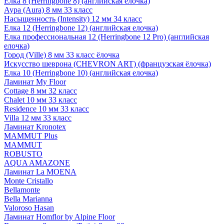
Елка 8 (Herringbone 8) (английская елочка)
Аура (Aura) 8 мм 33 класс
Насыщенность (Intensity) 12 мм 34 класс
Елка 12 (Herringbone 12) (английская елочка)
Елка профессиональная 12 (Herringbone 12 Pro) (английская
елочка)
Город (Ville) 8 мм 33 класс ёлочка
Искусство шеврона (CHEVRON ART) (французская ёлочка)
Елка 10 (Herringbone 10) (английская елочка)
Ламинат My Floor
Cottage 8 мм 32 класс
Chalet 10 мм 33 класс
Residence 10 мм 33 класс
Villa 12 мм 33 класс
Ламинат Kronotex
MAMMUT Plus
MAMMUT
ROBUSTO
AQUA AMAZONE
Ламинат La MOENA
Monte Cristallo
Bellamonte
Bella Marianna
Valoroso Hasan
Ламинат Homflor by Alpine Floor