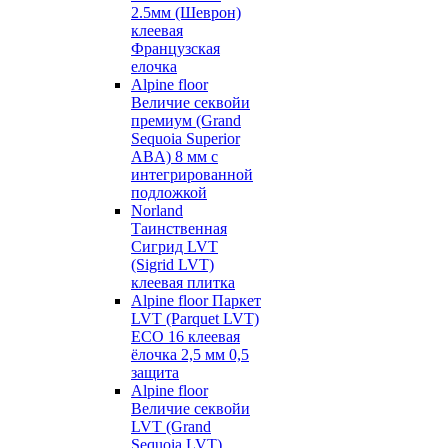
2.5мм (Шеврон)
клеевая
Французская
елочка
Alpine floor
Величие секвойи
премиум (Grand
Sequoia Superior
ABA) 8 мм с
интегрированной
подложкой
Norland
Таинственная
Сигрид LVT
(Sigrid LVT)
клеевая плитка
Alpine floor Паркет
LVT (Parquet LVT)
ECO 16 клеевая
ёлочка 2,5 мм 0,5
защита
Alpine floor
Величие секвойи
LVT (Grand
Sequoia LVT)