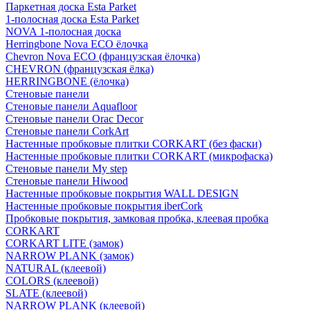
Паркетная доска Esta Parket
1-полосная доска Esta Parket
NOVA 1-полосная доска
Herringbone Nova ECO ёлочка
Chevron Nova ECO (французская ёлочка)
CHEVRON (французская ёлка)
HERRINGBONE (ёлочка)
Стеновые панели
Стеновые панели Aquafloor
Стеновые панели Orac Decor
Стеновые панели CorkArt
Настенные пробковые плитки CORKART (без фаски)
Настенные пробковые плитки CORKART (микрофаска)
Стеновые панели My step
Стеновые панели Hiwood
Настенные пробковые покрытия WALL DESIGN
Настенные пробковые покрытия iberCork
Пробковые покрытия, замковая пробка, клеевая пробка
CORKART
CORKART LITE (замок)
NARROW PLANK (замок)
NATURAL (клеевой)
COLORS (клеевой)
SLATE (клеевой)
NARROW PLANK (клеевой)