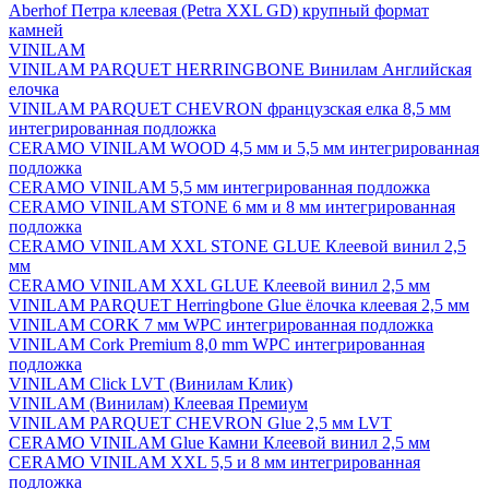
Aberhof Петра клеевая (Petra XXL GD) крупный формат
камней
VINILAM
VINILAM PARQUET HERRINGBONE Винилам Английская
елочка
VINILAM PARQUET CHEVRON французская елка 8,5 мм
интегрированная подложка
CERAMO VINILAM WOOD 4,5 мм и 5,5 мм интегрированная
подложка
CERAMO VINILAM 5,5 мм интегрированная подложка
CERAMO VINILAM STONE 6 мм и 8 мм интегрированная
подложка
CERAMO VINILAM XXL STONE GLUE Клеевой винил 2,5
мм
CERAMO VINILAM XXL GLUE Клеевой винил 2,5 мм
VINILAM PARQUET Herringbone Glue ёлочка клеевая 2,5 мм
VINILAM CORK 7 мм WPC интегрированная подложка
VINILAM Cork Premium 8,0 mm WPC интегрированная
подложка
VINILAM Click LVT (Винилам Клик)
VINILAM (Винилам) Клеевая Премиум
VINILAM PARQUET CHEVRON Glue 2,5 мм LVT
CERAMO VINILAM Glue Камни Клеевой винил 2,5 мм
CERAMO VINILAM XXL 5,5 и 8 мм интегрированная
подложка