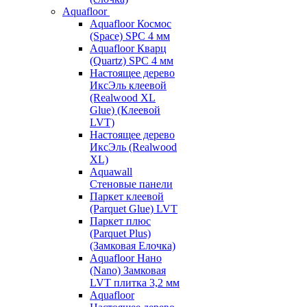
Aquafloor
Aquafloor Космос
(Space) SPC 4 мм
Aquafloor Кварц
(Quartz) SPC 4 мм
Настоящее дерево
ИксЭль клеевой
(Realwood XL
Glue) (Клеевой
LVT)
Настоящее дерево
ИксЭль (Realwood
XL)
Aquawall
Стеновые панели
Паркет клеевой
(Parquet Glue) LVT
Паркет плюс
(Parquet Plus)
(Замковая Елочка)
Aquafloor Нано
(Nano) Замковая
LVT плитка 3,2 мм
Aquafloor