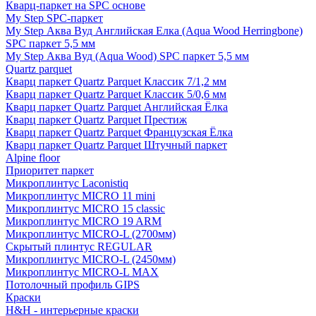
Кварц-паркет на SPC основе
My Step SPC-паркет
My Step Аква Вуд Английская Елка (Aqua Wood Herringbone)
SPC паркет 5,5 мм
My Step Аква Вуд (Aqua Wood) SPC паркет 5,5 мм
Quartz parquet
Кварц паркет Quartz Parquet Классик 7/1,2 мм
Кварц паркет Quartz Parquet Классик 5/0,6 мм
Кварц паркет Quartz Parquet Английская Ёлка
Кварц паркет Quartz Parquet Престиж
Кварц паркет Quartz Parquet Французская Ёлка
Кварц паркет Quartz Parquet Штучный паркет
Alpine floor
Приоритет паркет
Микроплинтус Laconistiq
Микроплинтус MICRO 11 mini
Микроплинтус MICRO 15 classic
Микроплинтус MICRO 19 ARM
Микроплинтус MICRO-L (2700мм)
Скрытый плинтус REGULAR
Микроплинтус MICRO-L (2450мм)
Микроплинтус MICRO-L MAX
Потолочный профиль GIPS
Краски
H&H - интерьерные краски