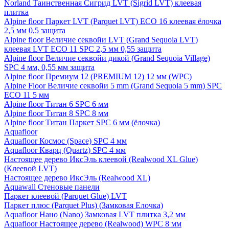
Norland Таинственная Сигрид LVT (Sigrid LVT) клеевая
плитка
Alpine floor Паркет LVT (Parquet LVT) ECO 16 клеевая ёлочка
2,5 мм 0,5 защита
Alpine floor Величие секвойи LVT (Grand Sequoia LVT)
клеевая LVT ECO 11 SPC 2,5 мм 0,55 защита
Alpine floor Величие секвойи дикой (Grand Sequoia Village)
SPC 4 мм, 0,55 мм защита
Alpine floor Премиум 12 (PREMIUM 12) 12 мм (WPC)
Alpine Floor Величие секвойи 5 mm (Grand Sequoia 5 mm) SPC
ECO 11 5 мм
Alpine floor Титан 6 SPC 6 мм
Alpine floor Титан 8 SPC 8 мм
Alpine floor Титан Паркет SPC 6 мм (ёлочка)
Aquafloor
Aquafloor Космос (Space) SPC 4 мм
Aquafloor Кварц (Quartz) SPC 4 мм
Настоящее дерево ИксЭль клеевой (Realwood XL Glue)
(Клеевой LVT)
Настоящее дерево ИксЭль (Realwood XL)
Aquawall Стеновые панели
Паркет клеевой (Parquet Glue) LVT
Паркет плюс (Parquet Plus) (Замковая Елочка)
Aquafloor Нано (Nano) Замковая LVT плитка 3,2 мм
Aquafloor Настоящее дерево (Realwood) WPC 8 мм