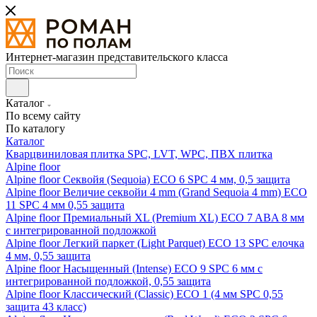
Интернет-магазин представительского класса
Каталог
По всему сайту
По каталогу
Каталог
Кварцвиниловая плитка SPC, LVT, WPC, ПВХ плитка
Alpine floor
Alpine floor Секвойя (Sequoia) ECO 6 SPC 4 мм, 0,5 защита
Alpine floor Величие секвойи 4 mm (Grand Sequoia 4 mm) ECO
11 SPC 4 мм 0,55 защита
Alpine floor Премиальный XL (Premium XL) ECO 7 ABA 8 мм
с интегрированной подложкой
Alpine floor Легкий паркет (Light Parquet) ECO 13 SPC елочка
4 мм, 0,55 защита
Alpine floor Насыщенный (Intense) ECO 9 SPC 6 мм с
интегрированной подложкой, 0,55 защита
Alpine floor Классический (Classic) ECO 1 (4 мм SPC 0,55
защита 43 класс)