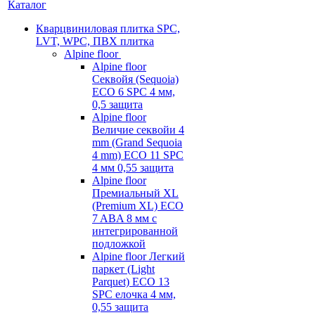
Каталог
Кварцвиниловая плитка SPC,
LVT, WPC, ПВХ плитка
Alpine floor
Alpine floor
Секвойя (Sequoia)
ECO 6 SPC 4 мм,
0,5 защита
Alpine floor
Величие секвойи 4
mm (Grand Sequoia
4 mm) ECO 11 SPC
4 мм 0,55 защита
Alpine floor
Премиальный XL
(Premium XL) ECO
7 ABA 8 мм с
интегрированной
подложкой
Alpine floor Легкий
паркет (Light
Parquet) ECO 13
SPC елочка 4 мм,
0,55 защита