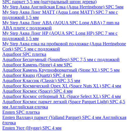
SPC паркет 5,5 мм (натуральный шпон дерева)
My Step Аква Английская Елка (Aqua Herringbone) SPC 5мм
My Step Аква Лонг MATT (Aqua Long MATT) SPC 7 мм с
подложкой 1,5 мм
My Step Аква Лонг АВА (AQUA SPC Long ABA) 7 mm на
ABA плите с подложкой
My Step Аква Лонг НР (AQUA SPC Long HP) SPC 7 мм с
подложкой 1,5 мм
My Step Аква елка на пробковой подложке (Aqua Herringbone
Cork) SPC 5 мм с подложкой
Aquafloor SPC плитка
Aquafloor Бесшумный (Soundless) SPC 7,5 мм с подложкой
Aquafloor Камень (Stone) 4 мм SPC
Aquafloor Камень Крупноформатный (Stone XL) SPC 5 мм
Aquafloor Кварц (Quartz) SPC 4 мм
Aquafloor Классик (Classic) SPC 3,5 мм
Aquafloor Космический Орех XL (Space Nuts XL) SPC 4 мм
Aquafloor Космос (Space) SPC 4 мм
Aquafloor Космос отборный XL (Space Select XL) SPC 4 мм
Aquafloor Космос паркет легкий (Space Parquet Light) SPC 4,5
мм Английская елочка
Ensten SPC плитка
Ensten Валланд паркет (Valland Parquet) SPC 4 мм Английская
ёлочка
Ensten Уют (Hygge) SPC 4 мм