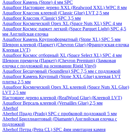
Aquafloor Камень (Stone) 4 мм SPC
Aquafloor Настоящее дерево XXL (Realwood XXL) WPC 8 мм
Aquafloor Классик клеевой (Classic Glue) LVT 2,5 мм
Aquafloor Классик (Classic) SPC 3,5 мм
Aquafloor Космический Орех XL (Space Nuts XL) SPC 4 мм
Aquafloor Космос паркет легкий (Space Parquet Light) SPC 4,5
мм Английская елочка
Aquafloor Камень Крупноформатный (Stone XL) SPC 5 мм
Шеврон клеевой (Паркет) (Chevron Glue) (Французская елочка
Клеевая LVT)
Aquafloor Космос отборный XL (Space Select XL) SPC 4 мм
Шеврон премиум (Паркет) (Chevron Premium) (Замковая
елочка с подложкой на основании Rigid Vinyl)
Aquafloor Бесшумный (Soundless) SPC 7,5 мм с подложкой
Aquafloor Камень Крупный (Stone XXL Glue) клеевая LVT
плитка 2,5 мм
Aquafloor Космический Орех XL клеевой (Space Nuts XL Glue)
LVT 2,5 мм
Настоящее дерево клеевой (RealWood Glue) (Клеевой LVT)
Aquafloor Версаль клеевой (Versailles Glue) 2,5 мм
Aberhof
Aberhof Прадо (Prado) SPC с пробковой подложкой 5 мм
Aberhof Бриллиантовый (Diamante) Английская елочка с
подложкой
Aberhof Петра (Petra CL) SPC 4мм имитация камня