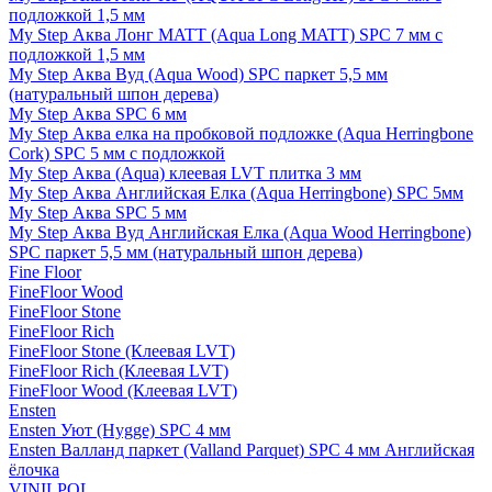
подложкой 1,5 мм
My Step Аква Лонг MATT (Aqua Long MATT) SPC 7 мм с
подложкой 1,5 мм
My Step Аква Вуд (Aqua Wood) SPC паркет 5,5 мм
(натуральный шпон дерева)
My Step Аква SPC 6 мм
My Step Аква елка на пробковой подложке (Aqua Herringbone
Cork) SPC 5 мм с подложкой
My Step Аква (Aqua) клеевая LVT плитка 3 мм
My Step Аква Английская Елка (Aqua Herringbone) SPC 5мм
My Step Аква SPC 5 мм
My Step Аква Вуд Английская Елка (Aqua Wood Herringbone)
SPC паркет 5,5 мм (натуральный шпон дерева)
Fine Floor
FineFloor Wood
FineFloor Stone
FineFloor Rich
FineFloor Stone (Клеевая LVT)
FineFloor Rich (Клеевая LVT)
FineFloor Wood (Клеевая LVT)
Ensten
Ensten Уют (Hygge) SPC 4 мм
Ensten Валланд паркет (Valland Parquet) SPC 4 мм Английская
ёлочка
VINILPOL