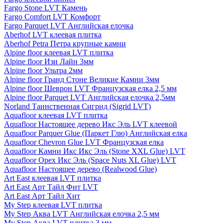
Fargo Stone LVT Камень
Fargo Comfort LVT Комфорт
Fargo Parquet LVT Английская елочка
Aberhof LVT клеевая плитка
Aberhof Petra Петра крупные камни
Alpine floor клеевая LVT плитка
Alpine floor Изи Лайн 3мм
Alpine floor Ультра 2мм
Alpine floor Гранд Стоне Великие Камни 3мм
Alpine floor Шеврон LVT Французская елка 2,5 мм
Alpine floor Parquet LVT Английская елочка 2,5мм
Norland Таинственная Сигрид (Sigrid LVT)
Aquafloor клеевая LVT плитка
Aquafloor Настоящее дерево Икс Эль LVT клеевой
Aquafloor Parquer Glue (Паркет Глю) Английская елка
Aquafloor Chevron Glue LVT Французская елка
Aquafloor Камни Икс Икс Эль (Stone XXL Glue) LVT
Aquafloor Орех Икс Эль (Space Nuts XL Glue) LVT
Aquafloor Настоящее дерево (Realwood Glue)
Art East клеевая LVT плитка
Art East Арт Тайл Фит LVT
Art East Арт Тайл Хит
My Step клеевая LVT плитка
My Step Аква LVT Английская елочка 2,5 мм
My Step Аква LVT плитка 3 мм