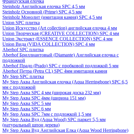
Французская елочка
Steinholz Английская елочка SPC 4,5 мм
Steinholz Основной (Prime) SPC 4,5 мм
Steinholz Монолит (имитация камня) SPC 4,5 мм
Union SPC плитка
Union Искусство (Art collection) английская елочка 4 мм
Union Творческая (CREATIVE COLLECTION) SPC 4 мм
Union Экстракт (ESSENCE COLLECTION) SPC 4 мм
Union Вида (VIDA COLLECTION) SPC 4 мм
Aberhof SPC плитка
Aberhof Бриллиантовый (Diamante) Английская елочка с
подложкой
Aberhof Прадо (Prado) SPC с пробковой подложкой 5 мм
Aberhof Петра (Petra CL) SPC 4мм имитация камня
My Step SPC плитка
My Step Аква Английская елочка (Aqua Herringbone) SPC 6,5
мм с подложкой
My Step Аква SPC 4 мм (широкая доска 232 мм)
My Step Аква SPC 4мм (ширина 151 мм)
My Step Аква SPC 5 мм
My Step Аква SPC 6 мм
My Step Аква SPC 7мм c подложкой 1,5 мм
My Step Аква Вуд (Aqua Wood) SPC паркет 5,5 мм
(натуральный шпон дерева)
My Step Аква Вуд Английская Елка (Aqua Wood Herringbone)