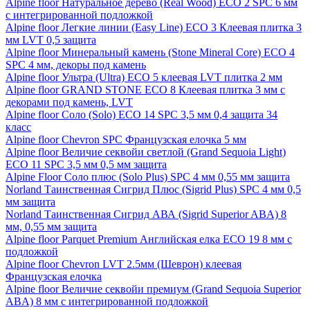
Alpine floor Натуральное дерево (Real Wood) ECO 2 SPC 6 мм
с интегрированной подложкой
Alpine floor Легкие линии (Easy Line) ECO 3 Клеевая плитка 3
мм LVT 0,5 защита
Alpine floor Минеральный камень (Stone Mineral Core) ECO 4
SPC 4 мм, декоры под камень
Alpine floor Ультра (Ultra) ECO 5 клеевая LVT плитка 2 мм
Alpine floor GRAND STONE ECO 8 Клеевая плитка 3 мм с
декорами под камень, LVT
Alpine floor Соло (Solo) ECO 14 SPC 3,5 мм 0,4 защита 34
класс
Alpine floor Chevron SPC Французская елочка 5 мм
Alpine floor Величие секвойи светлой (Grand Sequoia Light)
ECO 11 SPC 3,5 мм 0,5 мм защита
Alpine Floor Соло плюс (Solo Plus) SPC 4 мм 0,55 мм защита
Norland Таинственная Сигрид Плюс (Sigrid Plus) SPC 4 мм 0,5
мм защита
Norland Таинственная Сигрид АВА (Sigrid Superior ABA) 8
мм, 0,55 мм защита
Alpine floor Parquet Premium Английская елка ECO 19 8 мм с
подложкой
Alpine floor Chevron LVT 2.5мм (Шеврон) клеевая
Французская елочка
Alpine floor Величие секвойи премиум (Grand Sequoia Superior
ABA) 8 мм с интегрированной подложкой