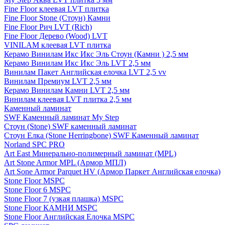
Fine Floor клеевая LVT плитка
Fine Floor Stone (Стоун) Камни
Fine Floor Рич LVT (Rich)
Fine Floor Дерево (Wood) LVT
VINILAM клеевая LVT плитка
Керамо Винилам Икс Икс Эль Стоун (Камни ) 2,5 мм
Керамо Винилам Икс Икс Эль LVT 2,5 мм
Винилам Пакет Английская елочка LVT 2,5 vv
Винилам Премиум LVT 2,5 мм
Керамо Винилам Камни LVT 2,5 мм
Винилам клеевая LVT плитка 2,5 мм
Каменный ламинат
SWF Каменный ламинат My Step
Стоун (Stone) SWF каменный ламинат
Стоун Елка (Stone Herringbone) SWF Каменный ламинат
Norland SPC PRO
Art East Минерально-полимерный ламинат (MPL)
Art Stone Armor MPL (Армор МПЛ)
Art Sone Armor Parquet HV (Армор Паркет Английская елочка)
Stone Floor MSPC
Stone Floor 6 MSPC
Stone Floor 7 (узкая плашка) MSPC
Stone Floor КАМНИ MSPC
Stone Floor Английская Елочка MSPC