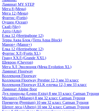
Ламинат MY STEP
Мега 8 (Mega)
Мега 12 (Mega)
Фортис (Fortis)
Оушен (Ocean)
Скай (Sky)
Арто (Arto)
Елка 12 (Herringbone 12)
Терра Аква Блок (Terra Aqua Block)
Манор+ (Manor+)
Елка 12 (Herringbone 12)
Фортис ХЛ (Fortis XL)
Гранд ХХЛ (Grande XXL)
Шеврон (Chevron)
Мега ХЛ Эволюция (Mega Evolution XL)
Ламинат Floorway
Коллекция Floorway
Коллекция Floorway Prestige 12,3 мм 33 класс
Коллекция Floorway ELK елочка 12,3 мм 33 класс
Ламинат Alpine floor
Дух природы (Legno Extra) 8 мм 33 класс Camsan Турция
Миланго (Milango) 8 мм 32 класс Camsan Турция
Премиум (Premium) 10 мм 32 класс Camsan Турция
Шепот леса (Albero) 10 мм 32 класс Camsan Турция