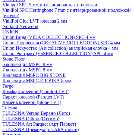
Vinilpol SPC 5 мм интегрированная подложка
VinilPol SPC Herringbone 7 mm с интегрированной подложкой
(елочка)
VinilPol Glue LVT клеевая 2 мм
Norland Neowood
UNION
Union Вида (VIDA COLLECTION) SPC 4 мм
Union Творческая (CREATIVE COLLECTION) SPC 4 мм
Union Искусство (Art collection) английская елочка 4 мм
Union Экстракт (ESSENCE COLLECTION) SPC 4 мм
Stone Floor
6 коллекция MSPC 8 мм
7 коллекция MSPC 8 мм
Коллекция MSPC BIG STONE
Коллекция MSPC ЕЛОЧКА 8 мм
Fargo
Комфорт клеевой (Comfort LVT)
Паркет клеевой (Parquet LVT)
Камень клеевой (Stone LVT)
Tulesna
TULESNA Verano Верано (Лето)
TULESNA Ottimo (Оттимо)
TULESNA Art Parquet (Арт Паркет)
TULESNA Премиум (на АБА плите)
Ламинат