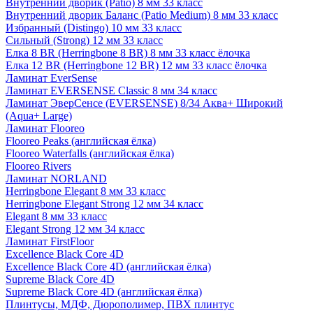
Внутренний дворик (Patio) 8 мм 33 класс
Внутренний дворик Баланс (Patio Medium) 8 мм 33 класс
Избранный (Distingo) 10 мм 33 класс
Сильный (Strong) 12 мм 33 класс
Елка 8 BR (Herringbone 8 BR) 8 мм 33 класс ёлочка
Елка 12 BR (Herringbone 12 BR) 12 мм 33 класс ёлочка
Ламинат EverSense
Ламинат EVERSENSE Classic 8 мм 34 класс
Ламинат ЭверСенсе (EVERSENSE) 8/34 Аква+ Широкий
(Aqua+ Large)
Ламинат Flooreo
Flooreo Peaks (английская ёлка)
Flooreo Waterfalls (английская ёлка)
Flooreo Rivers
Ламинат NORLAND
Herringbone Elegant 8 мм 33 класс
Herringbone Elegant Strong 12 мм 34 класс
Elegant 8 мм 33 класс
Elegant Strong 12 мм 34 класс
Ламинат FirstFloor
Excellence Black Core 4D
Excellence Black Core 4D (английская ёлка)
Supreme Black Core 4D
Supreme Black Core 4D (английская ёлка)
Плинтусы, МДФ, Дюрополимер, ПВХ плинтус