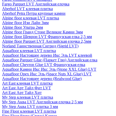
Fargo Parquet LVT Английская елочка
Aberhof LVT клеевая плитка
Aberhof Petra Петра крупные камни
Alpine floor клеевая LVT плитка
Alpine floor Изи Лайн 3мм
Alpine floor Ультра 2мм
Alpine floor Гранд Стоне Великие Камни 3мм
Alpine floor Шеврон LVT Французская елка 2,5 мм
Alpine floor Parquet LVT Английская елочка 2,5мм
Norland Таинственная Сигрид (Sigrid LVT)
Aquafloor клеевая LVT плитка
Aquafloor Настоящее дерево Икс Эль LVT клеевой
Aquafloor Parquer Glue (Паркет Глю) Английская елка
Aquafloor Chevron Glue LVT Французская елка
Aquafloor Камни Икс Икс Эль (Stone XXL Glue) LVT
Aquafloor Орех Икс Эль (Space Nuts XL Glue) LVT
Aquafloor Настоящее дерево (Realwood Glue)
Art East клеевая LVT плитка
Art East Арт Тайл Фит LVT
Art East Арт Тайл Хит
My Step клеевая LVT плитка
My Step Аква LVT Английская елочка 2,5 мм
My Step Аква LVT плитка 3 мм
Fine Floor клеевая LVT плитка
Fine Floor Stone (Стоун) Камни