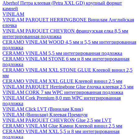
Aberhof Петра клеевая (Petra XXL GD) крупный формат
камней
VINILAM
VINILAM PARQUET HERRINGBONE Винилам Английская
елочка
VINILAM PARQUET CHEVRON французская елка 8,5 мм
интегрированная подложка
CERAMO VINILAM WOOD 4,5 мм и 5,5 мм интегрированная
подложка
CERAMO VINILAM 5,5 мм интегрированная подложка
CERAMO VINILAM STONE 6 мм и 8 мм интегрированная
подложка
CERAMO VINILAM XXL STONE GLUE Клеевой винил 2,5
мм
CERAMO VINILAM XXL GLUE Клеевой винил 2,5 мм
VINILAM PARQUET Herringbone Glue ёлочка клеевая 2,5 мм
VINILAM CORK 7 мм WPC интегрированная подложка
VINILAM Cork Premium 8,0 mm WPC интегрированная
подложка
VINILAM Click LVT (Винилам Клик)
VINILAM (Винилам) Клеевая Премиум
VINILAM PARQUET CHEVRON Glue 2,5 мм LVT
CERAMO VINILAM Glue Камни Клеевой винил 2,5 мм
CERAMO VINILAM XXL 5,5 и 8 мм интегрированная
подложка