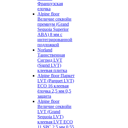
Французская
елочка
Alpine floor
Величие секвойи
премиум (Grand
Sequoia Superior
ABA) 8 мм с
интегрированной
подложкой
Norland
Таинственная
Сигрид LVT
(Sigrid LVT)
клеевая плитка
Alpine floor Паркет
LVT (Parquet LVT)
ECO 16 клеевая
ёлочка 2,5 мм 0,5
защита
Alpine floor
Величие секвойи
LVT (Grand
Sequoia LVT)
клеевая LVT ECO
11 SPC 2,5 мм 0,55