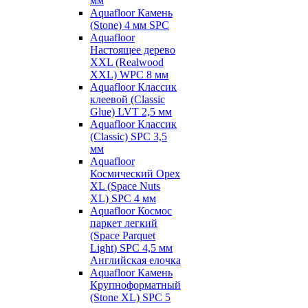
мм
Aquafloor Камень
(Stone) 4 мм SPC
Aquafloor
Настоящее дерево
XXL (Realwood
XXL) WPC 8 мм
Aquafloor Классик
клеевой (Classic
Glue) LVT 2,5 мм
Aquafloor Классик
(Classic) SPC 3,5
мм
Aquafloor
Космический Орех
XL (Space Nuts
XL) SPC 4 мм
Aquafloor Космос
паркет легкий
(Space Parquet
Light) SPC 4,5 мм
Английская елочка
Aquafloor Камень
Крупноформатный
(Stone XL) SPC 5