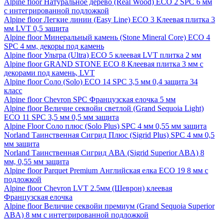
Alpine floor Натуральное дерево (Real Wood) ECO 2 SPC 6 мм
с интегрированной подложкой
Alpine floor Легкие линии (Easy Line) ECO 3 Клеевая плитка 3
мм LVT 0,5 защита
Alpine floor Минеральный камень (Stone Mineral Core) ECO 4
SPC 4 мм, декоры под камень
Alpine floor Ультра (Ultra) ECO 5 клеевая LVT плитка 2 мм
Alpine floor GRAND STONE ECO 8 Клеевая плитка 3 мм с
декорами под камень, LVT
Alpine floor Соло (Solo) ECO 14 SPC 3,5 мм 0,4 защита 34
класс
Alpine floor Chevron SPC Французская елочка 5 мм
Alpine floor Величие секвойи светлой (Grand Sequoia Light)
ECO 11 SPC 3,5 мм 0,5 мм защита
Alpine Floor Соло плюс (Solo Plus) SPC 4 мм 0,55 мм защита
Norland Таинственная Сигрид Плюс (Sigrid Plus) SPC 4 мм 0,5
мм защита
Norland Таинственная Сигрид АВА (Sigrid Superior ABA) 8
мм, 0,55 мм защита
Alpine floor Parquet Premium Английская елка ECO 19 8 мм с
подложкой
Alpine floor Chevron LVT 2.5мм (Шеврон) клеевая
Французская елочка
Alpine floor Величие секвойи премиум (Grand Sequoia Superior
ABA) 8 мм с интегрированной подложкой