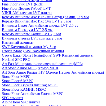
Fine Floor Рич LVT (Rich)
Fine Floor Дерево (Wood) LVT
VINILAM клеевая LVT плитка
Керамо Винилам Икс Икс Эль Стоун (Камни ) 2,5 мм
Керамо Винилам Икс Икс Эль LVT 2,5 мм
Винилам Пакет Английская елочка LVT 2,5 vv
Винилам Премиум LVT 2,5 мм
Керамо Винилам Камни LVT 2,5 мм
Винилам клеевая LVT плитка 2,5 мм
Каменный ламинат
SWF Каменный ламинат My Step
Стоун (Stone) SWF каменный ламинат
Стоун Елка (Stone Herringbone) SWF Каменный ламинат
Norland SPC PRO
Art East Минерально-полимерный ламинат (MPL)
Art Stone Armor MPL (Армор МПЛ)
Art Sone Armor Parquet HV (Армор Паркет Английская елочка)
Stone Floor MSPC
Stone Floor 6 MSPC
Stone Floor 7 (узкая плашка) MSPC
Stone Floor КАМНИ MSPC
Stone Floor Английская Елочка MSPC
SPC ламинат
Alpine floor SPC плитка