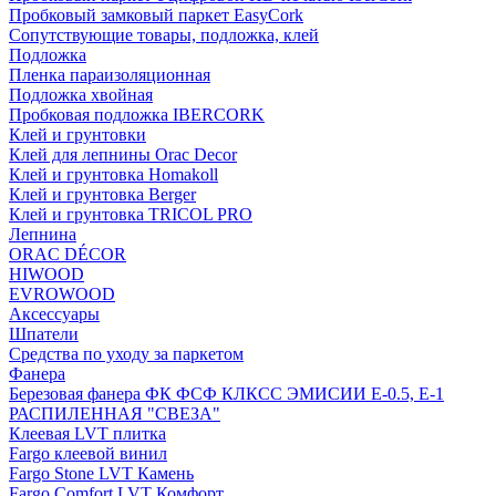
Пробковый замковый паркет EasyCork
Сопутствующие товары, подложка, клей
Подложка
Пленка параизоляционная
Подложка хвойная
Пробковая подложка IBERCORK
Клей и грунтовки
Клей для лепнины Orac Decor
Клей и грунтовка Homakoll
Клей и грунтовка Berger
Клей и грунтовка TRICOL PRO
Лепнина
ORAC DÉCOR
HIWOOD
EVROWOOD
Аксессуары
Шпатели
Средства по уходу за паркетом
Фанера
Березовая фанера ФК ФСФ КЛКСС ЭМИСИИ Е-0.5, Е-1
РАСПИЛЕННАЯ "СВЕЗА"
Клеевая LVT плитка
Fargo клеевой винил
Fargo Stone LVT Камень
Fargo Comfort LVT Комфорт