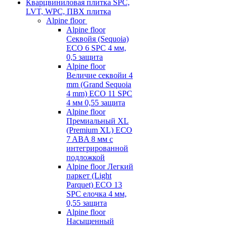
Кварцвиниловая плитка SPC,
LVT, WPC, ПВХ плитка
Alpine floor
Alpine floor
Секвойя (Sequoia)
ECO 6 SPC 4 мм,
0,5 защита
Alpine floor
Величие секвойи 4
mm (Grand Sequoia
4 mm) ECO 11 SPC
4 мм 0,55 защита
Alpine floor
Премиальный XL
(Premium XL) ECO
7 ABA 8 мм с
интегрированной
подложкой
Alpine floor Легкий
паркет (Light
Parquet) ECO 13
SPC елочка 4 мм,
0,55 защита
Alpine floor
Насыщенный