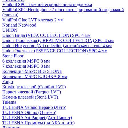
Vinilpol SPC 5 мм интегрированная подложка
VinilPol SPC Herringbone 7 mm с интегрированной подложкой
(елочка)
VinilPol Glue LVT клеевая 2 мм
Norland Neowood
UNION
Union Вида (VIDA COLLECTION) SPC 4 мм
Union Творческая (CREATIVE COLLECTION) SPC 4 мм
Union Искусство (Art collection) английская елочка 4 мм
Union Экстракт (ESSENCE COLLECTION) SPC 4 мм
Stone Floor
6 коллекция MSPC 8 мм
7 коллекция MSPC 8 мм
Коллекция MSPC BIG STONE
Коллекция MSPC ЕЛОЧКА 8 мм
Fargo
Комфорт клеевой (Comfort LVT)
Паркет клеевой (Parquet LVT)
Камень клеевой (Stone LVT)
Tulesna
TULESNA Verano Верано (Лето)
TULESNA Ottimo (Оттимо)
TULESNA Art Parquet (Арт Паркет)
TULESNA Премиум (на АБА плите)
Ламинат