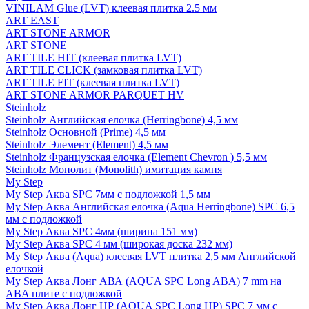
VINILAM Glue (LVT) клеевая плитка 2.5 мм
ART EAST
ART STONE ARMOR
ART STONE
ART TILE HIT (клеевая плитка LVT)
ART TILE CLICK (замковая плитка LVT)
ART TILE FIT (клеевая плитка LVT)
ART STONE ARMOR PARQUET HV
Steinholz
Steinholz Английская елочка (Herringbone) 4,5 мм
Steinholz Основной (Prime) 4,5 мм
Steinholz Элемент (Element) 4,5 мм
Steinholz Французская елочка (Element Chevron ) 5,5 мм
Steinholz Монолит (Monolith) имитация камня
My Step
My Step Аква SPC 7мм c подложкой 1,5 мм
My Step Аква Английская елочка (Aqua Herringbone) SPC 6,5
мм с подложкой
My Step Аква SPC 4мм (ширина 151 мм)
My Step Аква SPC 4 мм (широкая доска 232 мм)
My Step Аква (Aqua) клеевая LVT плитка 2,5 мм Английской
елочкой
My Step Аква Лонг АВА (AQUA SPC Long ABA) 7 mm на
ABA плите с подложкой
My Step Аква Лонг НР (AQUA SPC Long HP) SPC 7 мм с