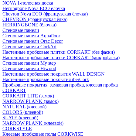
NOVA 1-полосная доска
Herringbone Nova ECO ёлочка
Chevron Nova ECO (французская ёлочка)
CHEVRON (французская ёлка)
HERRINGBONE (ёлочка)
Стеновые панели
Стеновые панели Aquafloor
Стеновые панели Orac Decor
Стеновые панели CorkArt
Настенные пробковые плитки CORKART (без фаски)
Настенные пробковые плитки CORKART (микрофаска)
Стеновые панели My step
Стеновые панели Hiwood
Настенные пробковые покрытия WALL DESIGN
Настенные пробковые покрытия iberCork
Пробковые покрытия, замковая пробка, клеевая пробка
CORKART
CORKART LITE (замок)
NARROW PLANK (замок)
NATURAL (клеевой)
COLORS (клеевой)
SLATE (клеевой)
NARROW PLANK (клеевой)
CORKSTYLE
Клеевые пробковые полы CORKWISE