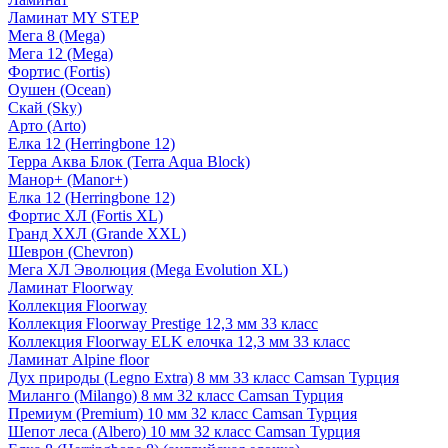
Ламинат MY STEP
Мега 8 (Mega)
Мега 12 (Mega)
Фортис (Fortis)
Оушен (Ocean)
Скай (Sky)
Арто (Arto)
Елка 12 (Herringbone 12)
Терра Аква Блок (Terra Aqua Block)
Манор+ (Manor+)
Елка 12 (Herringbone 12)
Фортис ХЛ (Fortis XL)
Гранд ХХЛ (Grande XXL)
Шеврон (Chevron)
Мега ХЛ Эволюция (Mega Evolution XL)
Ламинат Floorway
Коллекция Floorway
Коллекция Floorway Prestige 12,3 мм 33 класс
Коллекция Floorway ELK елочка 12,3 мм 33 класс
Ламинат Alpine floor
Дух природы (Legno Extra) 8 мм 33 класс Camsan Турция
Миланго (Milango) 8 мм 32 класс Camsan Турция
Премиум (Premium) 10 мм 32 класс Camsan Турция
Шепот леса (Albero) 10 мм 32 класс Camsan Турция