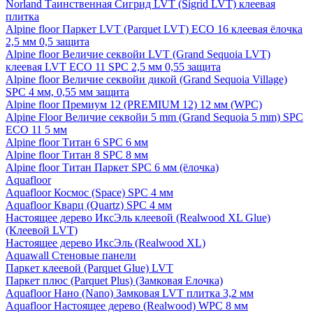
Norland Таинственная Сигрид LVT (Sigrid LVT) клеевая
плитка
Alpine floor Паркет LVT (Parquet LVT) ECO 16 клеевая ёлочка
2,5 мм 0,5 защита
Alpine floor Величие секвойи LVT (Grand Sequoia LVT)
клеевая LVT ECO 11 SPC 2,5 мм 0,55 защита
Alpine floor Величие секвойи дикой (Grand Sequoia Village)
SPC 4 мм, 0,55 мм защита
Alpine floor Премиум 12 (PREMIUM 12) 12 мм (WPC)
Alpine Floor Величие секвойи 5 mm (Grand Sequoia 5 mm) SPC
ECO 11 5 мм
Alpine floor Титан 6 SPC 6 мм
Alpine floor Титан 8 SPC 8 мм
Alpine floor Титан Паркет SPC 6 мм (ёлочка)
Aquafloor
Aquafloor Космос (Space) SPC 4 мм
Aquafloor Кварц (Quartz) SPC 4 мм
Настоящее дерево ИксЭль клеевой (Realwood XL Glue)
(Клеевой LVT)
Настоящее дерево ИксЭль (Realwood XL)
Aquawall Стеновые панели
Паркет клеевой (Parquet Glue) LVT
Паркет плюс (Parquet Plus) (Замковая Елочка)
Aquafloor Нано (Nano) Замковая LVT плитка 3,2 мм
Aquafloor Настоящее дерево (Realwood) WPC 8 мм