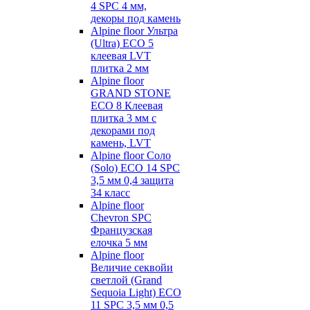
4 SPC 4 мм,
декоры под камень
Alpine floor Ультра
(Ultra) ECO 5
клеевая LVT
плитка 2 мм
Alpine floor
GRAND STONE
ECO 8 Клеевая
плитка 3 мм с
декорами под
камень, LVT
Alpine floor Соло
(Solo) ECO 14 SPC
3,5 мм 0,4 защита
34 класс
Alpine floor
Chevron SPC
Французская
елочка 5 мм
Alpine floor
Величие секвойи
светлой (Grand
Sequoia Light) ECO
11 SPC 3,5 мм 0,5