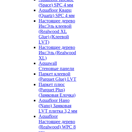
(Space) SPC 4 мм
Aquafloor Кварц
(Quartz) SPC 4 мм
Настоящее дерево
ИксЭль клеевой
(Realwood XL
Glue) (Клеевой
LVT)
Настоящее дерево
ИксЭль (Realwood
XL)
Aquawall
Стеновые панели
Паркет клеевой
(Parquet Glue) LVT
Паркет плюс
(Parquet Plus)
(Замковая Елочка)
Aquafloor Нано
(Nano) Замковая
LVT плитка 3,2 мм
Aquafloor
Настоящее дерево
(Realwood) WPC 8