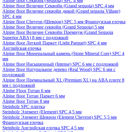
Alpine floor Секвойя (Sequoia) SPC 4 мм
Alpine floor Величие Секвойи (Grand sequoia) SPC 4 мм
Alpine floor Величие секвойи дикой (Grand sequoia Village)
SPC 4 мм
Alpine floor Chevron (Шеврон) SPC 5 мм Французская елочка
Alpine floor Величие секвойи (Grand Sequoia) 5 мм
Alpine floor Величие Секвойи Премиум (Grand Sequoia
Superior ABA) 8 мм с подложкой
Alpine floor Легкий Паркет (Light Parquet) SPC 4 мм
Английская елочка
Alpine floor Минеральный камень (Stone Mineral Core) SPC 4
мм
Alpine floor Насыщенный (Intense) SPC 6 мм с подложкой
Alpine floor Натуральное дерево (Real Wood) SPC 6 мм с
подложкой
Alpine floor Премиальный XL (Premium XL) на ABA плите 8
мм с подложкой
Alpine Floor Титан 6 мм
Alpine floor Титан Паркет 6 мм
Alpine floor Титан 8 мм
Steinholz SPC плитка
Steinholz Элемент (Element) SPC 4,5 мм
Steinholz Элемент Шеврон (Element Chevron) SPC 5,5 мм
Французская елочка
Steinholz Английская елочка SPC 4,5 мм