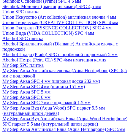
Steinholz Основной (Prime) SPC 4,5 мм
Steinholz Монолит (имитация камня) SPC 4,5 мм
Union SPC плитка
Union Искусство (Art collection) английская елочка 4 мм
Union Творческая (CREATIVE COLLECTION) SPC 4 мм
Union Экстракт (ESSENCE COLLECTION) SPC 4 мм
Union Вида (VIDA COLLECTION) SPC 4 мм
Aberhof SPC плитка
Aberhof Бриллиантовый (Diamante) Английская елочка с
подложкой
Aberhof Прадо (Prado) SPC с пробковой подложкой 5 мм
Aberhof Петра (Petra CL) SPC 4мм имитация камня
My Step SPC плитка
My Step Аква Английская елочка (Aqua Herringbone) SPC 6,5
мм с подложкой
My Step Аква SPC 4 мм (широкая доска 232 мм)
My Step Аква SPC 4мм (ширина 151 мм)
My Step Аква SPC 5 мм
My Step Аква SPC 6 мм
My Step Аква SPC 7мм c подложкой 1,5 мм
My Step Аква Вуд (Aqua Wood) SPC паркет 5,5 мм
(натуральный шпон дерева)
My Step Аква Вуд Английская Елка (Aqua Wood Herringbone)
SPC паркет 5,5 мм (натуральный шпон дерева)
My Step Аква Английская Елка (Aqua Herringbone) SPC 5мм