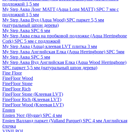
подложкой 1,5 мм
My Step Аква Лонг MATT (Aqua Long MATT) SPC 7 мм с
подложкой 1,5 мм
My Step Аква Вуд (Aqua Wood) SPC паркет 5,5 мм
(натуральный шпон дерева)
My Step Аква SPC 6 мм
My Step Аква елка на пробковой подложке (Aqua Herringbone
Cork) SPC 5 мм с подложкой
My Step Аква (Aqua) клеевая LVT плитка 3 мм
My Step Аква Английская Елка (Aqua Herringbone) SPC 5мм
My Step Аква SPC 5 мм
My Step Аква Вуд Английская Елка (Aqua Wood Herringbone)
SPC паркет 5,5 мм (натуральный шпон дерева)
Fine Floor
FineFloor Wood
FineFloor Stone
FineFloor Rich
FineFloor Stone (Клеевая LVT)
FineFloor Rich (Клеевая LVT)
FineFloor Wood (Клеевая LVT)
Ensten
Ensten Уют (Hygge) SPC 4 мм
Ensten Валланд паркет (Valland Parquet) SPC 4 мм Английская
ёлочка
VINILPOL