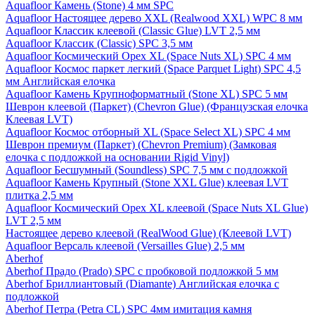
Aquafloor Камень (Stone) 4 мм SPC
Aquafloor Настоящее дерево XXL (Realwood XXL) WPC 8 мм
Aquafloor Классик клеевой (Classic Glue) LVT 2,5 мм
Aquafloor Классик (Classic) SPC 3,5 мм
Aquafloor Космический Орех XL (Space Nuts XL) SPC 4 мм
Aquafloor Космос паркет легкий (Space Parquet Light) SPC 4,5
мм Английская елочка
Aquafloor Камень Крупноформатный (Stone XL) SPC 5 мм
Шеврон клеевой (Паркет) (Chevron Glue) (Французская елочка
Клеевая LVT)
Aquafloor Космос отборный XL (Space Select XL) SPC 4 мм
Шеврон премиум (Паркет) (Chevron Premium) (Замковая
елочка с подложкой на основании Rigid Vinyl)
Aquafloor Бесшумный (Soundless) SPC 7,5 мм с подложкой
Aquafloor Камень Крупный (Stone XXL Glue) клеевая LVT
плитка 2,5 мм
Aquafloor Космический Орех XL клеевой (Space Nuts XL Glue)
LVT 2,5 мм
Настоящее дерево клеевой (RealWood Glue) (Клеевой LVT)
Aquafloor Версаль клеевой (Versailles Glue) 2,5 мм
Aberhof
Aberhof Прадо (Prado) SPC с пробковой подложкой 5 мм
Aberhof Бриллиантовый (Diamante) Английская елочка с
подложкой
Aberhof Петра (Petra CL) SPC 4мм имитация камня