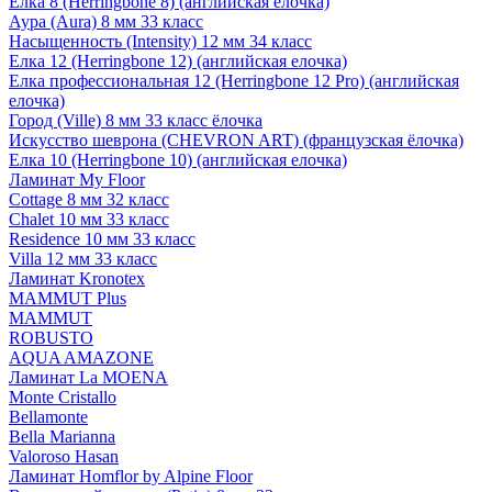
Елка 8 (Herringbone 8) (английская елочка)
Аура (Aura) 8 мм 33 класс
Насыщенность (Intensity) 12 мм 34 класс
Елка 12 (Herringbone 12) (английская елочка)
Елка профессиональная 12 (Herringbone 12 Pro) (английская
елочка)
Город (Ville) 8 мм 33 класс ёлочка
Искусство шеврона (CHEVRON ART) (французская ёлочка)
Елка 10 (Herringbone 10) (английская елочка)
Ламинат My Floor
Cottage 8 мм 32 класс
Chalet 10 мм 33 класс
Residence 10 мм 33 класс
Villa 12 мм 33 класс
Ламинат Kronotex
MAMMUT Plus
MAMMUT
ROBUSTO
AQUA AMAZONE
Ламинат La MOENA
Monte Cristallo
Bellamonte
Bella Marianna
Valoroso Hasan
Ламинат Homflor by Alpine Floor