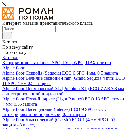
Интернет-магазин представительского класса
Каталог
По всему сайту
По каталогу
Каталог
Кварцвиниловая плитка SPC, LVT, WPC, ПВХ плитка
Alpine floor
Alpine floor Секвойя (Sequoia) ECO 6 SPC 4 мм, 0,5 защита
Alpine floor Величие секвойи 4 mm (Grand Sequoia 4 mm) ECO
11 SPC 4 мм 0,55 защита
Alpine floor Премиальный XL (Premium XL) ECO 7 ABA 8 мм
с интегрированной подложкой
Alpine floor Легкий паркет (Light Parquet) ECO 13 SPC елочка
4 мм, 0,55 защита
Alpine floor Насыщенный (Intense) ECO 9 SPC 6 мм с
интегрированной подложкой, 0,55 защита
Alpine floor Классический (Classic) ECO 1 (4 мм SPC 0,55
защита 43 класс)