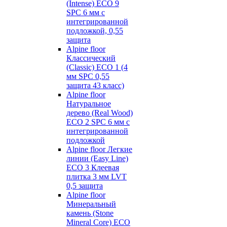
(Intense) ECO 9
SPC 6 мм с
интегрированной
подложкой, 0,55
защита
Alpine floor
Классический
(Classic) ECO 1 (4
мм SPC 0,55
защита 43 класс)
Alpine floor
Натуральное
дерево (Real Wood)
ECO 2 SPC 6 мм с
интегрированной
подложкой
Alpine floor Легкие
линии (Easy Line)
ECO 3 Клеевая
плитка 3 мм LVT
0,5 защита
Alpine floor
Минеральный
камень (Stone
Mineral Core) ECO