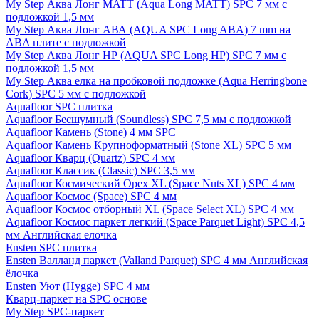
My Step Аква Лонг MATT (Aqua Long MATT) SPC 7 мм с
подложкой 1,5 мм
My Step Аква Лонг АВА (AQUA SPC Long ABA) 7 mm на
ABA плите с подложкой
My Step Аква Лонг НР (AQUA SPC Long HP) SPC 7 мм с
подложкой 1,5 мм
My Step Аква елка на пробковой подложке (Aqua Herringbone
Cork) SPC 5 мм с подложкой
Aquafloor SPC плитка
Aquafloor Бесшумный (Soundless) SPC 7,5 мм с подложкой
Aquafloor Камень (Stone) 4 мм SPC
Aquafloor Камень Крупноформатный (Stone XL) SPC 5 мм
Aquafloor Кварц (Quartz) SPC 4 мм
Aquafloor Классик (Classic) SPC 3,5 мм
Aquafloor Космический Орех XL (Space Nuts XL) SPC 4 мм
Aquafloor Космос (Space) SPC 4 мм
Aquafloor Космос отборный XL (Space Select XL) SPC 4 мм
Aquafloor Космос паркет легкий (Space Parquet Light) SPC 4,5
мм Английская елочка
Ensten SPC плитка
Ensten Валланд паркет (Valland Parquet) SPC 4 мм Английская
ёлочка
Ensten Уют (Hygge) SPC 4 мм
Кварц-паркет на SPC основе
My Step SPC-паркет