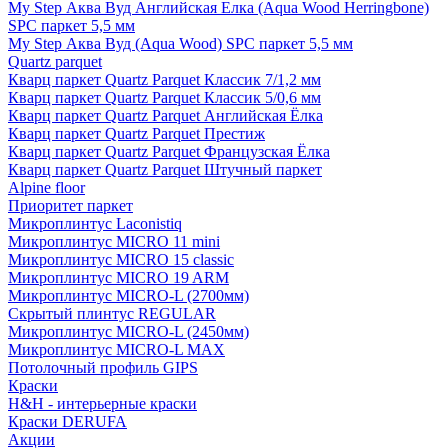
My Step Аква Вуд Английская Елка (Aqua Wood Herringbone)
SPC паркет 5,5 мм
My Step Аква Вуд (Aqua Wood) SPC паркет 5,5 мм
Quartz parquet
Кварц паркет Quartz Parquet Классик 7/1,2 мм
Кварц паркет Quartz Parquet Классик 5/0,6 мм
Кварц паркет Quartz Parquet Английская Ёлка
Кварц паркет Quartz Parquet Престиж
Кварц паркет Quartz Parquet Французская Ёлка
Кварц паркет Quartz Parquet Штучный паркет
Alpine floor
Приоритет паркет
Микроплинтус Laconistiq
Микроплинтус MICRO 11 mini
Микроплинтус MICRO 15 classic
Микроплинтус MICRO 19 ARM
Микроплинтус MICRO-L (2700мм)
Скрытый плинтус REGULAR
Микроплинтус MICRO-L (2450мм)
Микроплинтус MICRO-L MAX
Потолочный профиль GIPS
Краски
H&H - интерьерные краски
Краски DERUFA
Акции