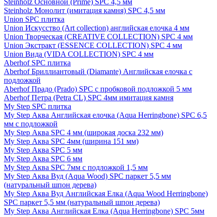
Steinholz Основной (Prime) SPC 4,5 мм
Steinholz Монолит (имитация камня) SPC 4,5 мм
Union SPC плитка
Union Искусство (Art collection) английская елочка 4 мм
Union Творческая (CREATIVE COLLECTION) SPC 4 мм
Union Экстракт (ESSENCE COLLECTION) SPC 4 мм
Union Вида (VIDA COLLECTION) SPC 4 мм
Aberhof SPC плитка
Aberhof Бриллиантовый (Diamante) Английская елочка с
подложкой
Aberhof Прадо (Prado) SPC с пробковой подложкой 5 мм
Aberhof Петра (Petra CL) SPC 4мм имитация камня
My Step SPC плитка
My Step Аква Английская елочка (Aqua Herringbone) SPC 6,5
мм с подложкой
My Step Аква SPC 4 мм (широкая доска 232 мм)
My Step Аква SPC 4мм (ширина 151 мм)
My Step Аква SPC 5 мм
My Step Аква SPC 6 мм
My Step Аква SPC 7мм c подложкой 1,5 мм
My Step Аква Вуд (Aqua Wood) SPC паркет 5,5 мм
(натуральный шпон дерева)
My Step Аква Вуд Английская Елка (Aqua Wood Herringbone)
SPC паркет 5,5 мм (натуральный шпон дерева)
My Step Аква Английская Елка (Aqua Herringbone) SPC 5мм