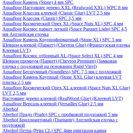
Aquafloor Камень (Stone) 4 мм SPC
Aquafloor Настоящее дерево XXL (Realwood XXL) WPC 8 мм
Aquafloor Классик клеевой (Classic Glue) LVT 2,5 мм
Aquafloor Классик (Classic) SPC 3,5 мм
Aquafloor Космический Орех XL (Space Nuts XL) SPC 4 мм
Aquafloor Космос паркет легкий (Space Parquet Light) SPC 4,5
мм Английская елочка
Aquafloor Камень Крупноформатный (Stone XL) SPC 5 мм
Шеврон клеевой (Паркет) (Chevron Glue) (Французская елочка
Клеевая LVT)
Aquafloor Космос отборный XL (Space Select XL) SPC 4 мм
Шеврон премиум (Паркет) (Chevron Premium) (Замковая
елочка с подложкой на основании Rigid Vinyl)
Aquafloor Бесшумный (Soundless) SPC 7,5 мм с подложкой
Aquafloor Камень Крупный (Stone XXL Glue) клеевая LVT
плитка 2,5 мм
Aquafloor Космический Орех XL клеевой (Space Nuts XL Glue)
LVT 2,5 мм
Настоящее дерево клеевой (RealWood Glue) (Клеевой LVT)
Aquafloor Версаль клеевой (Versailles Glue) 2,5 мм
Aberhof
Aberhof Прадо (Prado) SPC с пробковой подложкой 5 мм
Aberhof Бриллиантовый (Diamante) Английская елочка с
подложкой
Aberhof Петра (Petra CL) SPC 4мм имитация камня