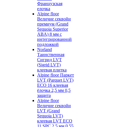
Французская
елочка
Alpine floor
Величие секвойи
премиум (Grand
Sequoia Superior
ABA) 8 мм с
интегрированной
подложкой
Norland
Таинственная
Сигрид LVT
(Sigrid LVT)
клеевая плитка
Alpine floor Паркет
LVT (Parquet LVT)
ECO 16 клеевая
ёлочка 2,5 мм 0,5
защита
Alpine floor
Величие секвойи
LVT (Grand
Sequoia LVT)
клеевая LVT ECO
11 SPC 2,5 мм 0,55