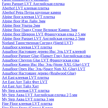
Fargo Parquet LVT Английская елочка
Aberhof LVT клеевая плитка
Aberhof Petra Петра крупные камни
Alpine floor клеевая LVT плитка
Alpine floor Изи Лайн 3мм
Alpine floor Ультра 2мм
Alpine floor Гранд Стоне Великие Камни 3мм
Alpine floor Шеврон LVT Французская елка 2,5 мм
Alpine floor Parquet LVT Английская елочка 2,5мм
Norland Таинственная Сигрид (Sigrid LVT)
Aquafloor клеевая LVT плитка
Aquafloor Настоящее дерево Икс Эль LVT клеевой
Aquafloor Parquer Glue (Паркет Глю) Английская елка
Aquafloor Chevron Glue LVT Французская елка
Aquafloor Камни Икс Икс Эль (Stone XXL Glue) LVT
Aquafloor Орех Икс Эль (Space Nuts XL Glue) LVT
Aquafloor Настоящее дерево (Realwood Glue)
Art East клеевая LVT плитка
Art East Арт Тайл Фит LVT
Art East Арт Тайл Хит
My Step клеевая LVT плитка
My Step Аква LVT Английская елочка 2,5 мм
My Step Аква LVT плитка 3 мм
Fine Floor клеевая LVT плитка
Fine Floor Stone (Стоун) Камни