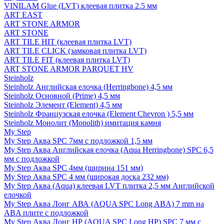
VINILAM Glue (LVT) клеевая плитка 2.5 мм
ART EAST
ART STONE ARMOR
ART STONE
ART TILE HIT (клеевая плитка LVT)
ART TILE CLICK (замковая плитка LVT)
ART TILE FIT (клеевая плитка LVT)
ART STONE ARMOR PARQUET HV
Steinholz
Steinholz Английская елочка (Herringbone) 4,5 мм
Steinholz Основной (Prime) 4,5 мм
Steinholz Элемент (Element) 4,5 мм
Steinholz Французская елочка (Element Chevron ) 5,5 мм
Steinholz Монолит (Monolith) имитация камня
My Step
My Step Аква SPC 7мм c подложкой 1,5 мм
My Step Аква Английская елочка (Aqua Herringbone) SPC 6,5
мм с подложкой
My Step Аква SPC 4мм (ширина 151 мм)
My Step Аква SPC 4 мм (широкая доска 232 мм)
My Step Аква (Aqua) клеевая LVT плитка 2,5 мм Английской
елочкой
My Step Аква Лонг АВА (AQUA SPC Long ABA) 7 mm на
ABA плите с подложкой
My Step Аква Лонг НР (AQUA SPC Long HP) SPC 7 мм с