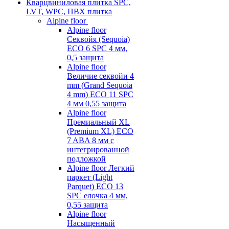
Кварцвиниловая плитка SPC,
LVT, WPC, ПВХ плитка
Alpine floor
Alpine floor
Секвойя (Sequoia)
ECO 6 SPC 4 мм,
0,5 защита
Alpine floor
Величие секвойи 4
mm (Grand Sequoia
4 mm) ECO 11 SPC
4 мм 0,55 защита
Alpine floor
Премиальный XL
(Premium XL) ECO
7 ABA 8 мм с
интегрированной
подложкой
Alpine floor Легкий
паркет (Light
Parquet) ECO 13
SPC елочка 4 мм,
0,55 защита
Alpine floor
Насыщенный