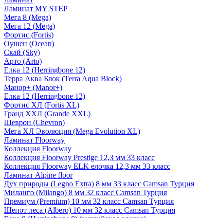
Ламинат MY STEP
Мега 8 (Mega)
Мега 12 (Mega)
Фортис (Fortis)
Оушен (Ocean)
Скай (Sky)
Арто (Arto)
Елка 12 (Herringbone 12)
Терра Аква Блок (Terra Aqua Block)
Манор+ (Manor+)
Елка 12 (Herringbone 12)
Фортис ХЛ (Fortis XL)
Гранд ХХЛ (Grande XXL)
Шеврон (Chevron)
Мега ХЛ Эволюция (Mega Evolution XL)
Ламинат Floorway
Коллекция Floorway
Коллекция Floorway Prestige 12,3 мм 33 класс
Коллекция Floorway ELK елочка 12,3 мм 33 класс
Ламинат Alpine floor
Дух природы (Legno Extra) 8 мм 33 класс Camsan Турция
Миланго (Milango) 8 мм 32 класс Camsan Турция
Премиум (Premium) 10 мм 32 класс Camsan Турция
Шепот леса (Albero) 10 мм 32 класс Camsan Турция