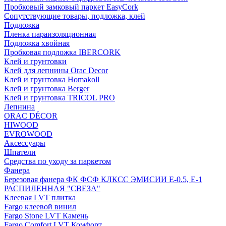
Пробковый замковый паркет EasyCork
Сопутствующие товары, подложка, клей
Подложка
Пленка параизоляционная
Подложка хвойная
Пробковая подложка IBERCORK
Клей и грунтовки
Клей для лепнины Orac Decor
Клей и грунтовка Homakoll
Клей и грунтовка Berger
Клей и грунтовка TRICOL PRO
Лепнина
ORAC DÉCOR
HIWOOD
EVROWOOD
Аксессуары
Шпатели
Средства по уходу за паркетом
Фанера
Березовая фанера ФК ФСФ КЛКСС ЭМИСИИ Е-0.5, Е-1
РАСПИЛЕННАЯ "СВЕЗА"
Клеевая LVT плитка
Fargo клеевой винил
Fargo Stone LVT Камень
Fargo Comfort LVT Комфорт