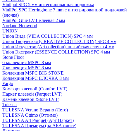
Vinilpol SPC 5 мм интегрированная подложка
VinilPol SPC Herringbone 7 mm с интегрированной подложкой
(елочка)
VinilPol Glue LVT клеевая 2 мм
Norland Neowood
UNION
Union Вида (VIDA COLLECTION) SPC 4 мм
Union Творческая (CREATIVE COLLECTION) SPC 4 мм
Union Искусство (Art collection) английская елочка 4 мм
Union Экстракт (ESSENCE COLLECTION) SPC 4 мм
Stone Floor
6 коллекция MSPC 8 мм
7 коллекция MSPC 8 мм
Коллекция MSPC BIG STONE
Коллекция MSPC ЕЛОЧКА 8 мм
Fargo
Комфорт клеевой (Comfort LVT)
Паркет клеевой (Parquet LVT)
Камень клеевой (Stone LVT)
Tulesna
TULESNA Verano Верано (Лето)
TULESNA Ottimo (Оттимо)
TULESNA Art Parquet (Арт Паркет)
TULESNA Премиум (на АБА плите)
Ламинат