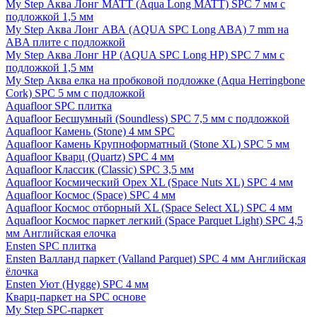
My Step Аква Лонг MATT (Aqua Long MATT) SPC 7 мм с
подложкой 1,5 мм
My Step Аква Лонг АВА (AQUA SPC Long ABA) 7 mm на
ABA плите с подложкой
My Step Аква Лонг НР (AQUA SPC Long HP) SPC 7 мм с
подложкой 1,5 мм
My Step Аква елка на пробковой подложке (Aqua Herringbone
Cork) SPC 5 мм с подложкой
Aquafloor SPC плитка
Aquafloor Бесшумный (Soundless) SPC 7,5 мм с подложкой
Aquafloor Камень (Stone) 4 мм SPC
Aquafloor Камень Крупноформатный (Stone XL) SPC 5 мм
Aquafloor Кварц (Quartz) SPC 4 мм
Aquafloor Классик (Classic) SPC 3,5 мм
Aquafloor Космический Орех XL (Space Nuts XL) SPC 4 мм
Aquafloor Космос (Space) SPC 4 мм
Aquafloor Космос отборный XL (Space Select XL) SPC 4 мм
Aquafloor Космос паркет легкий (Space Parquet Light) SPC 4,5
мм Английская елочка
Ensten SPC плитка
Ensten Валланд паркет (Valland Parquet) SPC 4 мм Английская
ёлочка
Ensten Уют (Hygge) SPC 4 мм
Кварц-паркет на SPC основе
My Step SPC-паркет