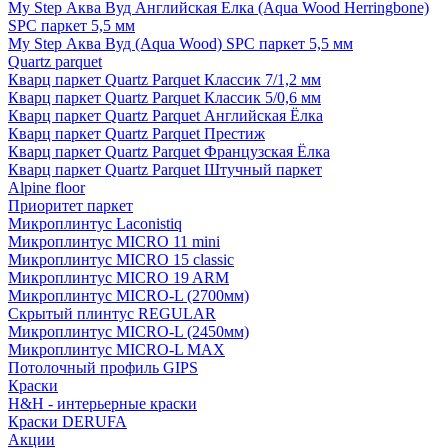
My Step Аква Вуд Английская Елка (Aqua Wood Herringbone)
SPC паркет 5,5 мм
My Step Аква Вуд (Aqua Wood) SPC паркет 5,5 мм
Quartz parquet
Кварц паркет Quartz Parquet Классик 7/1,2 мм
Кварц паркет Quartz Parquet Классик 5/0,6 мм
Кварц паркет Quartz Parquet Английская Ёлка
Кварц паркет Quartz Parquet Престиж
Кварц паркет Quartz Parquet Французская Ёлка
Кварц паркет Quartz Parquet Штучный паркет
Alpine floor
Приоритет паркет
Микроплинтус Laconistiq
Микроплинтус MICRO 11 mini
Микроплинтус MICRO 15 classic
Микроплинтус MICRO 19 ARM
Микроплинтус MICRO-L (2700мм)
Скрытый плинтус REGULAR
Микроплинтус MICRO-L (2450мм)
Микроплинтус MICRO-L MAX
Потолочный профиль GIPS
Краски
H&H - интерьерные краски
Краски DERUFA
Акции