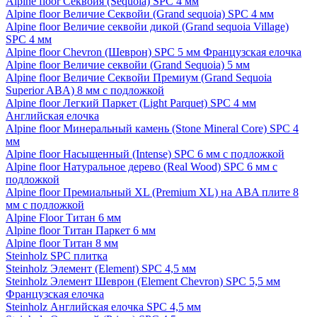
Alpine floor Секвойя (Sequoia) SPC 4 мм
Alpine floor Величие Секвойи (Grand sequoia) SPC 4 мм
Alpine floor Величие секвойи дикой (Grand sequoia Village)
SPC 4 мм
Alpine floor Chevron (Шеврон) SPC 5 мм Французская елочка
Alpine floor Величие секвойи (Grand Sequoia) 5 мм
Alpine floor Величие Секвойи Премиум (Grand Sequoia
Superior ABA) 8 мм с подложкой
Alpine floor Легкий Паркет (Light Parquet) SPC 4 мм
Английская елочка
Alpine floor Минеральный камень (Stone Mineral Core) SPC 4
мм
Alpine floor Насыщенный (Intense) SPC 6 мм с подложкой
Alpine floor Натуральное дерево (Real Wood) SPC 6 мм с
подложкой
Alpine floor Премиальный XL (Premium XL) на ABA плите 8
мм с подложкой
Alpine Floor Титан 6 мм
Alpine floor Титан Паркет 6 мм
Alpine floor Титан 8 мм
Steinholz SPC плитка
Steinholz Элемент (Element) SPC 4,5 мм
Steinholz Элемент Шеврон (Element Chevron) SPC 5,5 мм
Французская елочка
Steinholz Английская елочка SPC 4,5 мм