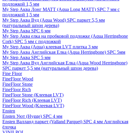
подложкой 1,5 мм
My Step Аква Лонг MATT (Aqua Long MATT) SPC 7 мм с
подложкой 1,5 мм
My Step Аква Вуд (Aqua Wood) SPC паркет 5,5 мм
(натуральный шпон дерева)
My Step Аква SPC 6 мм
My Step Аква елка на пробковой подложке (Aqua Herringbone
Cork) SPC 5 мм с подложкой
My Step Аква (Aqua) клеевая LVT плитка 3 мм
My Step Аква Английская Елка (Aqua Herringbone) SPC 5мм
My Step Аква SPC 5 мм
My Step Аква Вуд Английская Елка (Aqua Wood Herringbone)
SPC паркет 5,5 мм (натуральный шпон дерева)
Fine Floor
FineFloor Wood
FineFloor Stone
FineFloor Rich
FineFloor Stone (Клеевая LVT)
FineFloor Rich (Клеевая LVT)
FineFloor Wood (Клеевая LVT)
Ensten
Ensten Уют (Hygge) SPC 4 мм
Ensten Валланд паркет (Valland Parquet) SPC 4 мм Английская
ёлочка
VINILPOL