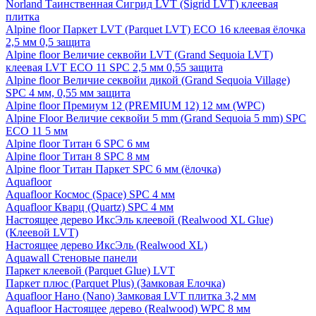
Norland Таинственная Сигрид LVT (Sigrid LVT) клеевая
плитка
Alpine floor Паркет LVT (Parquet LVT) ECO 16 клеевая ёлочка
2,5 мм 0,5 защита
Alpine floor Величие секвойи LVT (Grand Sequoia LVT)
клеевая LVT ECO 11 SPC 2,5 мм 0,55 защита
Alpine floor Величие секвойи дикой (Grand Sequoia Village)
SPC 4 мм, 0,55 мм защита
Alpine floor Премиум 12 (PREMIUM 12) 12 мм (WPC)
Alpine Floor Величие секвойи 5 mm (Grand Sequoia 5 mm) SPC
ECO 11 5 мм
Alpine floor Титан 6 SPC 6 мм
Alpine floor Титан 8 SPC 8 мм
Alpine floor Титан Паркет SPC 6 мм (ёлочка)
Aquafloor
Aquafloor Космос (Space) SPC 4 мм
Aquafloor Кварц (Quartz) SPC 4 мм
Настоящее дерево ИксЭль клеевой (Realwood XL Glue)
(Клеевой LVT)
Настоящее дерево ИксЭль (Realwood XL)
Aquawall Стеновые панели
Паркет клеевой (Parquet Glue) LVT
Паркет плюс (Parquet Plus) (Замковая Елочка)
Aquafloor Нано (Nano) Замковая LVT плитка 3,2 мм
Aquafloor Настоящее дерево (Realwood) WPC 8 мм