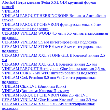
Aberhof Петра клеевая (Petra XXL GD) крупный формат
камней
VINILAM
VINILAM PARQUET HERRINGBONE Винилам Английская
елочка
VINILAM PARQUET CHEVRON французская елка 8,5 мм
интегрированная подложка
CERAMO VINILAM WOOD 4,5 мм и 5,5 мм интегрированная
подложка
CERAMO VINILAM 5,5 мм интегрированная подложка
CERAMO VINILAM STONE 6 мм и 8 мм интегрированная
подложка
CERAMO VINILAM XXL STONE GLUE Клеевой винил 2,5
мм
CERAMO VINILAM XXL GLUE Клеевой винил 2,5 мм
VINILAM PARQUET Herringbone Glue ёлочка клеевая 2,5 мм
VINILAM CORK 7 мм WPC интегрированная подложка
VINILAM Cork Premium 8,0 mm WPC интегрированная
подложка
VINILAM Click LVT (Винилам Клик)
VINILAM (Винилам) Клеевая Премиум
VINILAM PARQUET CHEVRON Glue 2,5 мм LVT
CERAMO VINILAM Glue Камни Клеевой винил 2,5 мм
CERAMO VINILAM XXL 5,5 и 8 мм интегрированная
подложка