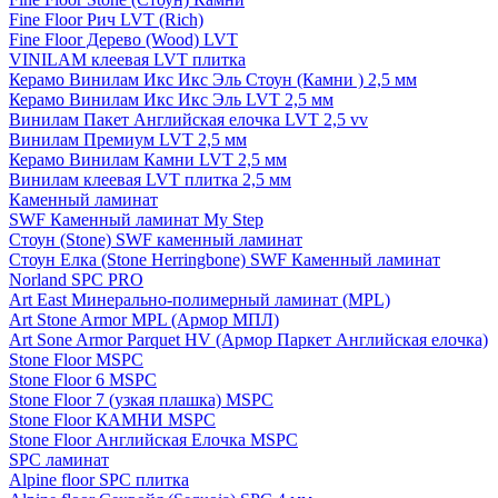
Fine Floor Рич LVT (Rich)
Fine Floor Дерево (Wood) LVT
VINILAM клеевая LVT плитка
Керамо Винилам Икс Икс Эль Стоун (Камни ) 2,5 мм
Керамо Винилам Икс Икс Эль LVT 2,5 мм
Винилам Пакет Английская елочка LVT 2,5 vv
Винилам Премиум LVT 2,5 мм
Керамо Винилам Камни LVT 2,5 мм
Винилам клеевая LVT плитка 2,5 мм
Каменный ламинат
SWF Каменный ламинат My Step
Стоун (Stone) SWF каменный ламинат
Стоун Елка (Stone Herringbone) SWF Каменный ламинат
Norland SPC PRO
Art East Минерально-полимерный ламинат (MPL)
Art Stone Armor MPL (Армор МПЛ)
Art Sone Armor Parquet HV (Армор Паркет Английская елочка)
Stone Floor MSPC
Stone Floor 6 MSPC
Stone Floor 7 (узкая плашка) MSPC
Stone Floor КАМНИ MSPC
Stone Floor Английская Елочка MSPC
SPC ламинат
Alpine floor SPC плитка