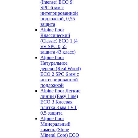
(Intense) ECO 9
SPC 6 мм с
интегрированной
подложкой, 0,55
защита
Alpine floor
Классический
(Classic) ECO 1 (4
мм SPC 0,55
защита 43 класс)
Alpine floor
Натуральное
дерево (Real Wood)
ECO 2 SPC 6 мм с
интегрированной
подложкой
Alpine floor Легкие
линии (Easy Line)
ECO 3 Клеевая
плитка 3 мм LVT
0,5 защита
Alpine floor
Минеральный
камень (Stone
Mineral Core) ECO