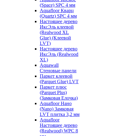
(Space) SPC 4 мм
Aquafloor Кварц
(Quartz) SPC 4 мм
Настоящее дерево
ИксЭль клеевой
(Realwood XL
Glue) (Клеевой
LVT)
Настоящее дерево
ИксЭль (Realwood
XL)
Aquawall
Стеновые панели
Паркет клеевой
(Parquet Glue) LVT
Паркет плюс
(Parquet Plus)
(Замковая Елочка)
Aquafloor Нано
(Nano) Замковая
LVT плитка 3,2 мм
Aquafloor
Настоящее дерево
(Realwood) WPC 8