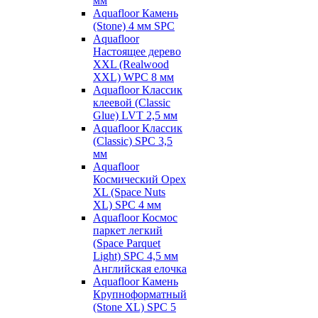
мм
Aquafloor Камень
(Stone) 4 мм SPC
Aquafloor
Настоящее дерево
XXL (Realwood
XXL) WPC 8 мм
Aquafloor Классик
клеевой (Classic
Glue) LVT 2,5 мм
Aquafloor Классик
(Classic) SPC 3,5
мм
Aquafloor
Космический Орех
XL (Space Nuts
XL) SPC 4 мм
Aquafloor Космос
паркет легкий
(Space Parquet
Light) SPC 4,5 мм
Английская елочка
Aquafloor Камень
Крупноформатный
(Stone XL) SPC 5