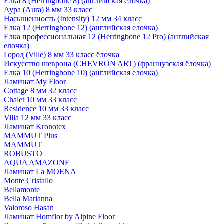
Елка 8 (Herringbone 8) (английская елочка)
Аура (Aura) 8 мм 33 класс
Насыщенность (Intensity) 12 мм 34 класс
Елка 12 (Herringbone 12) (английская елочка)
Елка профессиональная 12 (Herringbone 12 Pro) (английская
елочка)
Город (Ville) 8 мм 33 класс ёлочка
Искусство шеврона (CHEVRON ART) (французская ёлочка)
Елка 10 (Herringbone 10) (английская елочка)
Ламинат My Floor
Cottage 8 мм 32 класс
Chalet 10 мм 33 класс
Residence 10 мм 33 класс
Villa 12 мм 33 класс
Ламинат Kronotex
MAMMUT Plus
MAMMUT
ROBUSTO
AQUA AMAZONE
Ламинат La MOENA
Monte Cristallo
Bellamonte
Bella Marianna
Valoroso Hasan
Ламинат Homflor by Alpine Floor