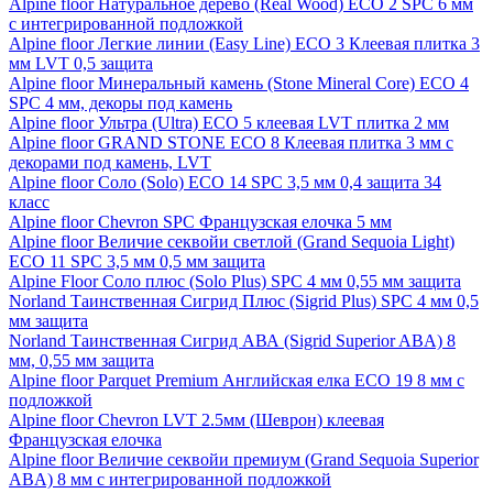
Alpine floor Натуральное дерево (Real Wood) ECO 2 SPC 6 мм
с интегрированной подложкой
Alpine floor Легкие линии (Easy Line) ECO 3 Клеевая плитка 3
мм LVT 0,5 защита
Alpine floor Минеральный камень (Stone Mineral Core) ECO 4
SPC 4 мм, декоры под камень
Alpine floor Ультра (Ultra) ECO 5 клеевая LVT плитка 2 мм
Alpine floor GRAND STONE ECO 8 Клеевая плитка 3 мм с
декорами под камень, LVT
Alpine floor Соло (Solo) ECO 14 SPC 3,5 мм 0,4 защита 34
класс
Alpine floor Chevron SPC Французская елочка 5 мм
Alpine floor Величие секвойи светлой (Grand Sequoia Light)
ECO 11 SPC 3,5 мм 0,5 мм защита
Alpine Floor Соло плюс (Solo Plus) SPC 4 мм 0,55 мм защита
Norland Таинственная Сигрид Плюс (Sigrid Plus) SPC 4 мм 0,5
мм защита
Norland Таинственная Сигрид АВА (Sigrid Superior ABA) 8
мм, 0,55 мм защита
Alpine floor Parquet Premium Английская елка ECO 19 8 мм с
подложкой
Alpine floor Chevron LVT 2.5мм (Шеврон) клеевая
Французская елочка
Alpine floor Величие секвойи премиум (Grand Sequoia Superior
ABA) 8 мм с интегрированной подложкой