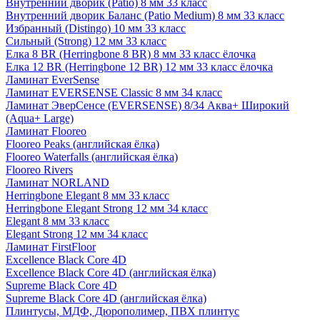
Внутренний дворик (Patio) 8 мм 33 класс
Внутренний дворик Баланс (Patio Medium) 8 мм 33 класс
Избранный (Distingo) 10 мм 33 класс
Сильный (Strong) 12 мм 33 класс
Елка 8 BR (Herringbone 8 BR) 8 мм 33 класс ёлочка
Елка 12 BR (Herringbone 12 BR) 12 мм 33 класс ёлочка
Ламинат EverSense
Ламинат EVERSENSE Classic 8 мм 34 класс
Ламинат ЭверСенсе (EVERSENSE) 8/34 Аква+ Широкий
(Aqua+ Large)
Ламинат Flooreo
Flooreo Peaks (английская ёлка)
Flooreo Waterfalls (английская ёлка)
Flooreo Rivers
Ламинат NORLAND
Herringbone Elegant 8 мм 33 класс
Herringbone Elegant Strong 12 мм 34 класс
Elegant 8 мм 33 класс
Elegant Strong 12 мм 34 класс
Ламинат FirstFloor
Excellence Black Core 4D
Excellence Black Core 4D (английская ёлка)
Supreme Black Core 4D
Supreme Black Core 4D (английская ёлка)
Плинтусы, МДФ, Дюрополимер, ПВХ плинтус