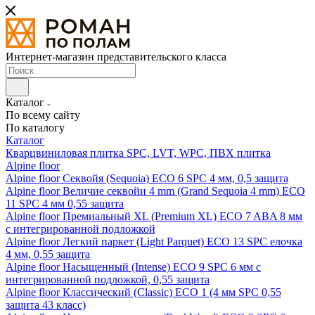
Интернет-магазин представительского класса
Каталог
По всему сайту
По каталогу
Каталог
Кварцвиниловая плитка SPC, LVT, WPC, ПВХ плитка
Alpine floor
Alpine floor Секвойя (Sequoia) ECO 6 SPC 4 мм, 0,5 защита
Alpine floor Величие секвойи 4 mm (Grand Sequoia 4 mm) ECO
11 SPC 4 мм 0,55 защита
Alpine floor Премиальный XL (Premium XL) ECO 7 ABA 8 мм
с интегрированной подложкой
Alpine floor Легкий паркет (Light Parquet) ECO 13 SPC елочка
4 мм, 0,55 защита
Alpine floor Насыщенный (Intense) ECO 9 SPC 6 мм с
интегрированной подложкой, 0,55 защита
Alpine floor Классический (Classic) ECO 1 (4 мм SPC 0,55
защита 43 класс)