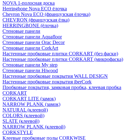
NOVA 1-полосная доска
Herringbone Nova ECO ёлочка
Chevron Nova ECO (французская ёлочка)
CHEVRON (французская ёлка)
HERRINGBONE (ёлочка)
Стеновые панели
Стеновые панели Aquafloor
Стеновые панели Orac Decor
Стеновые панели CorkArt
Настенные пробковые плитки CORKART (без фаски)
Настенные пробковые плитки CORKART (микрофаска)
Стеновые панели My step
Стеновые панели Hiwood
Настенные пробковые покрытия WALL DESIGN
Настенные пробковые покрытия iberCork
Пробковые покрытия, замковая пробка, клеевая пробка
CORKART
CORKART LITE (замок)
NARROW PLANK (замок)
NATURAL (клеевой)
COLORS (клеевой)
SLATE (клеевой)
NARROW PLANK (клеевой)
CORKSTYLE
Клеевые пробковые полы CORKWISE