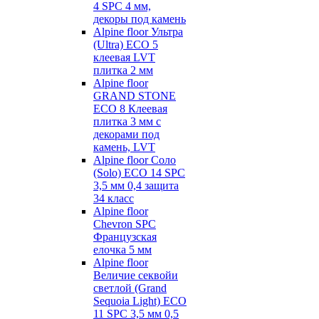
4 SPC 4 мм,
декоры под камень
Alpine floor Ультра
(Ultra) ECO 5
клеевая LVT
плитка 2 мм
Alpine floor
GRAND STONE
ECO 8 Клеевая
плитка 3 мм с
декорами под
камень, LVT
Alpine floor Соло
(Solo) ECO 14 SPC
3,5 мм 0,4 защита
34 класс
Alpine floor
Chevron SPC
Французская
елочка 5 мм
Alpine floor
Величие секвойи
светлой (Grand
Sequoia Light) ECO
11 SPC 3,5 мм 0,5