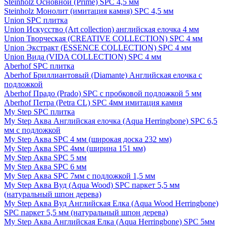
Steinholz Основной (Prime) SPC 4,5 мм
Steinholz Монолит (имитация камня) SPC 4,5 мм
Union SPC плитка
Union Искусство (Art collection) английская елочка 4 мм
Union Творческая (CREATIVE COLLECTION) SPC 4 мм
Union Экстракт (ESSENCE COLLECTION) SPC 4 мм
Union Вида (VIDA COLLECTION) SPC 4 мм
Aberhof SPC плитка
Aberhof Бриллиантовый (Diamante) Английская елочка с
подложкой
Aberhof Прадо (Prado) SPC с пробковой подложкой 5 мм
Aberhof Петра (Petra CL) SPC 4мм имитация камня
My Step SPC плитка
My Step Аква Английская елочка (Aqua Herringbone) SPC 6,5
мм с подложкой
My Step Аква SPC 4 мм (широкая доска 232 мм)
My Step Аква SPC 4мм (ширина 151 мм)
My Step Аква SPC 5 мм
My Step Аква SPC 6 мм
My Step Аква SPC 7мм c подложкой 1,5 мм
My Step Аква Вуд (Aqua Wood) SPC паркет 5,5 мм
(натуральный шпон дерева)
My Step Аква Вуд Английская Елка (Aqua Wood Herringbone)
SPC паркет 5,5 мм (натуральный шпон дерева)
My Step Аква Английская Елка (Aqua Herringbone) SPC 5мм