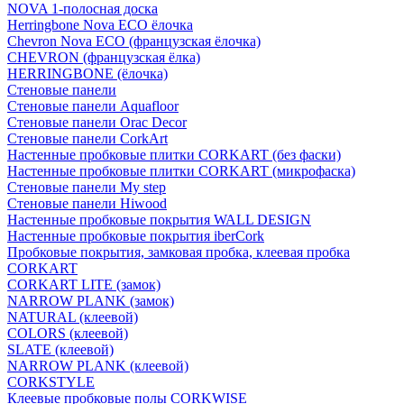
NOVA 1-полосная доска
Herringbone Nova ECO ёлочка
Chevron Nova ECO (французская ёлочка)
CHEVRON (французская ёлка)
HERRINGBONE (ёлочка)
Стеновые панели
Стеновые панели Aquafloor
Стеновые панели Orac Decor
Стеновые панели CorkArt
Настенные пробковые плитки CORKART (без фаски)
Настенные пробковые плитки CORKART (микрофаска)
Стеновые панели My step
Стеновые панели Hiwood
Настенные пробковые покрытия WALL DESIGN
Настенные пробковые покрытия iberCork
Пробковые покрытия, замковая пробка, клеевая пробка
CORKART
CORKART LITE (замок)
NARROW PLANK (замок)
NATURAL (клеевой)
COLORS (клеевой)
SLATE (клеевой)
NARROW PLANK (клеевой)
CORKSTYLE
Клеевые пробковые полы CORKWISE