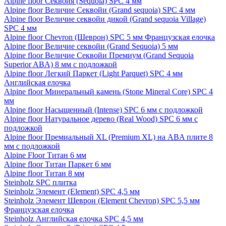
Alpine floor Секвойя (Sequoia) SPC 4 мм
Alpine floor Величие Секвойи (Grand sequoia) SPC 4 мм
Alpine floor Величие секвойи дикой (Grand sequoia Village)
SPC 4 мм
Alpine floor Chevron (Шеврон) SPC 5 мм Французская елочка
Alpine floor Величие секвойи (Grand Sequoia) 5 мм
Alpine floor Величие Секвойи Премиум (Grand Sequoia
Superior ABA) 8 мм с подложкой
Alpine floor Легкий Паркет (Light Parquet) SPC 4 мм
Английская елочка
Alpine floor Минеральный камень (Stone Mineral Core) SPC 4
мм
Alpine floor Насыщенный (Intense) SPC 6 мм с подложкой
Alpine floor Натуральное дерево (Real Wood) SPC 6 мм с
подложкой
Alpine floor Премиальный XL (Premium XL) на ABA плите 8
мм с подложкой
Alpine Floor Титан 6 мм
Alpine floor Титан Паркет 6 мм
Alpine floor Титан 8 мм
Steinholz SPC плитка
Steinholz Элемент (Element) SPC 4,5 мм
Steinholz Элемент Шеврон (Element Chevron) SPC 5,5 мм
Французская елочка
Steinholz Английская елочка SPC 4,5 мм