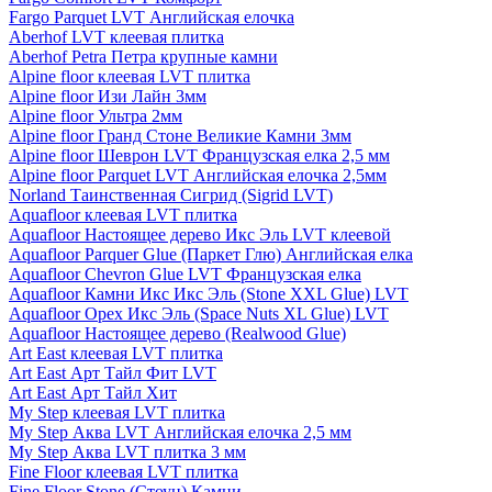
Fargo Parquet LVT Английская елочка
Aberhof LVT клеевая плитка
Aberhof Petra Петра крупные камни
Alpine floor клеевая LVT плитка
Alpine floor Изи Лайн 3мм
Alpine floor Ультра 2мм
Alpine floor Гранд Стоне Великие Камни 3мм
Alpine floor Шеврон LVT Французская елка 2,5 мм
Alpine floor Parquet LVT Английская елочка 2,5мм
Norland Таинственная Сигрид (Sigrid LVT)
Aquafloor клеевая LVT плитка
Aquafloor Настоящее дерево Икс Эль LVT клеевой
Aquafloor Parquer Glue (Паркет Глю) Английская елка
Aquafloor Chevron Glue LVT Французская елка
Aquafloor Камни Икс Икс Эль (Stone XXL Glue) LVT
Aquafloor Орех Икс Эль (Space Nuts XL Glue) LVT
Aquafloor Настоящее дерево (Realwood Glue)
Art East клеевая LVT плитка
Art East Арт Тайл Фит LVT
Art East Арт Тайл Хит
My Step клеевая LVT плитка
My Step Аква LVT Английская елочка 2,5 мм
My Step Аква LVT плитка 3 мм
Fine Floor клеевая LVT плитка
Fine Floor Stone (Стоун) Камни