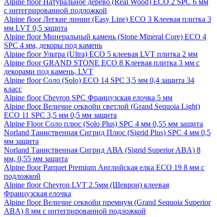
Alpine floor Натуральное дерево (Real Wood) ECO 2 SPC 6 мм
с интегрированной подложкой
Alpine floor Легкие линии (Easy Line) ECO 3 Клеевая плитка 3
мм LVT 0,5 защита
Alpine floor Минеральный камень (Stone Mineral Core) ECO 4
SPC 4 мм, декоры под камень
Alpine floor Ультра (Ultra) ECO 5 клеевая LVT плитка 2 мм
Alpine floor GRAND STONE ECO 8 Клеевая плитка 3 мм с
декорами под камень, LVT
Alpine floor Соло (Solo) ECO 14 SPC 3,5 мм 0,4 защита 34
класс
Alpine floor Chevron SPC Французская елочка 5 мм
Alpine floor Величие секвойи светлой (Grand Sequoia Light)
ECO 11 SPC 3,5 мм 0,5 мм защита
Alpine Floor Соло плюс (Solo Plus) SPC 4 мм 0,55 мм защита
Norland Таинственная Сигрид Плюс (Sigrid Plus) SPC 4 мм 0,5
мм защита
Norland Таинственная Сигрид АВА (Sigrid Superior ABA) 8
мм, 0,55 мм защита
Alpine floor Parquet Premium Английская елка ECO 19 8 мм с
подложкой
Alpine floor Chevron LVT 2.5мм (Шеврон) клеевая
Французская елочка
Alpine floor Величие секвойи премиум (Grand Sequoia Superior
ABA) 8 мм с интегрированной подложкой