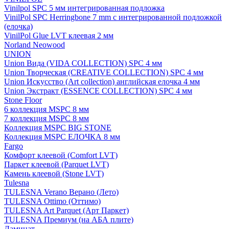
Vinilpol SPC 5 мм интегрированная подложка
VinilPol SPC Herringbone 7 mm с интегрированной подложкой
(елочка)
VinilPol Glue LVT клеевая 2 мм
Norland Neowood
UNION
Union Вида (VIDA COLLECTION) SPC 4 мм
Union Творческая (CREATIVE COLLECTION) SPC 4 мм
Union Искусство (Art collection) английская елочка 4 мм
Union Экстракт (ESSENCE COLLECTION) SPC 4 мм
Stone Floor
6 коллекция MSPC 8 мм
7 коллекция MSPC 8 мм
Коллекция MSPC BIG STONE
Коллекция MSPC ЕЛОЧКА 8 мм
Fargo
Комфорт клеевой (Comfort LVT)
Паркет клеевой (Parquet LVT)
Камень клеевой (Stone LVT)
Tulesna
TULESNA Verano Верано (Лето)
TULESNA Ottimo (Оттимо)
TULESNA Art Parquet (Арт Паркет)
TULESNA Премиум (на АБА плите)
Ламинат