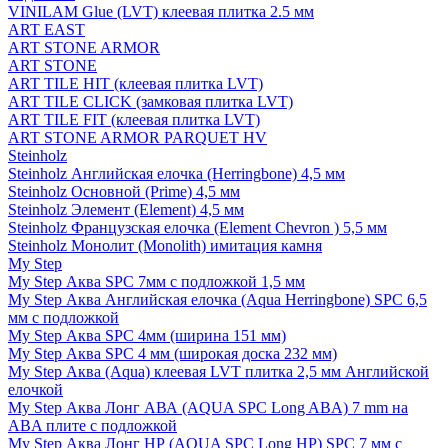
VINILAM Glue (LVT) клеевая плитка 2.5 мм
ART EAST
ART STONE ARMOR
ART STONE
ART TILE HIT (клеевая плитка LVT)
ART TILE CLICK (замковая плитка LVT)
ART TILE FIT (клеевая плитка LVT)
ART STONE ARMOR PARQUET HV
Steinholz
Steinholz Английская елочка (Herringbone) 4,5 мм
Steinholz Основной (Prime) 4,5 мм
Steinholz Элемент (Element) 4,5 мм
Steinholz Французская елочка (Element Chevron ) 5,5 мм
Steinholz Монолит (Monolith) имитация камня
My Step
My Step Аква SPC 7мм c подложкой 1,5 мм
My Step Аква Английская елочка (Aqua Herringbone) SPC 6,5
мм с подложкой
My Step Аква SPC 4мм (ширина 151 мм)
My Step Аква SPC 4 мм (широкая доска 232 мм)
My Step Аква (Aqua) клеевая LVT плитка 2,5 мм Английской
елочкой
My Step Аква Лонг АВА (AQUA SPC Long ABA) 7 mm на
ABA плите с подложкой
My Step Аква Лонг НР (AQUA SPC Long HP) SPC 7 мм с