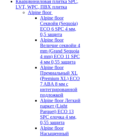
Кварцвиниловая плитка SPC,
LVT, WPC, ПВХ плитка
Alpine floor
Alpine floor
Секвойя (Sequoia)
ECO 6 SPC 4 мм,
0,5 защита
Alpine floor
Величие секвойи 4
mm (Grand Sequoia
4 mm) ECO 11 SPC
4 мм 0,55 защита
Alpine floor
Премиальный XL
(Premium XL) ECO
7 ABA 8 мм с
интегрированной
подложкой
Alpine floor Легкий
паркет (Light
Parquet) ECO 13
SPC елочка 4 мм,
0,55 защита
Alpine floor
Насыщенный