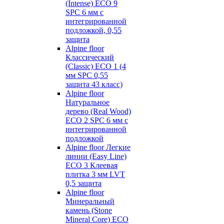
(Intense) ECO 9
SPC 6 мм с
интегрированной
подложкой, 0,55
защита
Alpine floor
Классический
(Classic) ECO 1 (4
мм SPC 0,55
защита 43 класс)
Alpine floor
Натуральное
дерево (Real Wood)
ECO 2 SPC 6 мм с
интегрированной
подложкой
Alpine floor Легкие
линии (Easy Line)
ECO 3 Клеевая
плитка 3 мм LVT
0,5 защита
Alpine floor
Минеральный
камень (Stone
Mineral Core) ECO