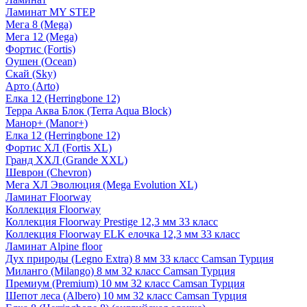
Ламинат MY STEP
Мега 8 (Mega)
Мега 12 (Mega)
Фортис (Fortis)
Оушен (Ocean)
Скай (Sky)
Арто (Arto)
Елка 12 (Herringbone 12)
Терра Аква Блок (Terra Aqua Block)
Манор+ (Manor+)
Елка 12 (Herringbone 12)
Фортис ХЛ (Fortis XL)
Гранд ХХЛ (Grande XXL)
Шеврон (Chevron)
Мега ХЛ Эволюция (Mega Evolution XL)
Ламинат Floorway
Коллекция Floorway
Коллекция Floorway Prestige 12,3 мм 33 класс
Коллекция Floorway ELK елочка 12,3 мм 33 класс
Ламинат Alpine floor
Дух природы (Legno Extra) 8 мм 33 класс Camsan Турция
Миланго (Milango) 8 мм 32 класс Camsan Турция
Премиум (Premium) 10 мм 32 класс Camsan Турция
Шепот леса (Albero) 10 мм 32 класс Camsan Турция