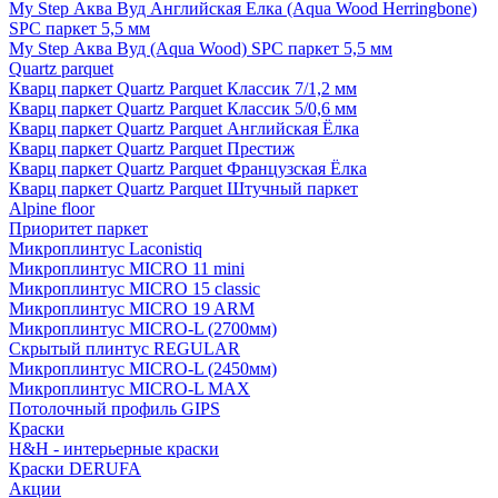
My Step Аква Вуд Английская Елка (Aqua Wood Herringbone)
SPC паркет 5,5 мм
My Step Аква Вуд (Aqua Wood) SPC паркет 5,5 мм
Quartz parquet
Кварц паркет Quartz Parquet Классик 7/1,2 мм
Кварц паркет Quartz Parquet Классик 5/0,6 мм
Кварц паркет Quartz Parquet Английская Ёлка
Кварц паркет Quartz Parquet Престиж
Кварц паркет Quartz Parquet Французская Ёлка
Кварц паркет Quartz Parquet Штучный паркет
Alpine floor
Приоритет паркет
Микроплинтус Laconistiq
Микроплинтус MICRO 11 mini
Микроплинтус MICRO 15 classic
Микроплинтус MICRO 19 ARM
Микроплинтус MICRO-L (2700мм)
Скрытый плинтус REGULAR
Микроплинтус MICRO-L (2450мм)
Микроплинтус MICRO-L MAX
Потолочный профиль GIPS
Краски
H&H - интерьерные краски
Краски DERUFA
Акции