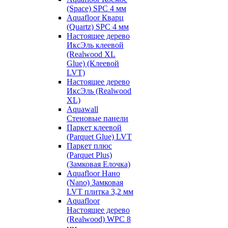
(Space) SPC 4 мм
Aquafloor Кварц
(Quartz) SPC 4 мм
Настоящее дерево
ИксЭль клеевой
(Realwood XL
Glue) (Клеевой
LVT)
Настоящее дерево
ИксЭль (Realwood
XL)
Aquawall
Стеновые панели
Паркет клеевой
(Parquet Glue) LVT
Паркет плюс
(Parquet Plus)
(Замковая Елочка)
Aquafloor Нано
(Nano) Замковая
LVT плитка 3,2 мм
Aquafloor
Настоящее дерево
(Realwood) WPC 8