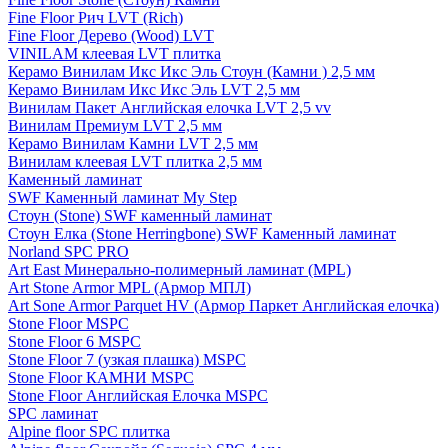
Fine Floor Рич LVT (Rich)
Fine Floor Дерево (Wood) LVT
VINILAM клеевая LVT плитка
Керамо Винилам Икс Икс Эль Стоун (Камни ) 2,5 мм
Керамо Винилам Икс Икс Эль LVT 2,5 мм
Винилам Пакет Английская елочка LVT 2,5 vv
Винилам Премиум LVT 2,5 мм
Керамо Винилам Камни LVT 2,5 мм
Винилам клеевая LVT плитка 2,5 мм
Каменный ламинат
SWF Каменный ламинат My Step
Стоун (Stone) SWF каменный ламинат
Стоун Елка (Stone Herringbone) SWF Каменный ламинат
Norland SPC PRO
Art East Минерально-полимерный ламинат (MPL)
Art Stone Armor MPL (Армор МПЛ)
Art Sone Armor Parquet HV (Армор Паркет Английская елочка)
Stone Floor MSPC
Stone Floor 6 MSPC
Stone Floor 7 (узкая плашка) MSPC
Stone Floor КАМНИ MSPC
Stone Floor Английская Елочка MSPC
SPC ламинат
Alpine floor SPC плитка