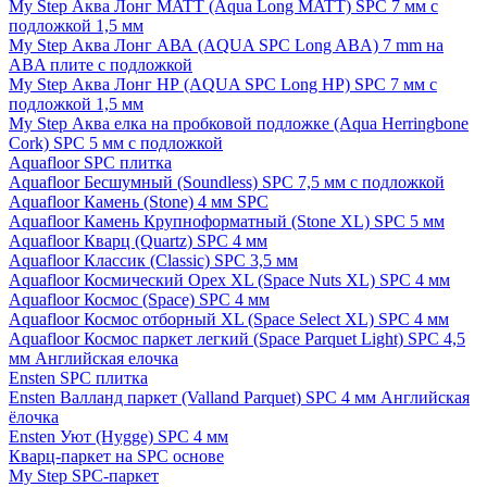
My Step Аква Лонг MATT (Aqua Long MATT) SPC 7 мм с
подложкой 1,5 мм
My Step Аква Лонг АВА (AQUA SPC Long ABA) 7 mm на
ABA плите с подложкой
My Step Аква Лонг НР (AQUA SPC Long HP) SPC 7 мм с
подложкой 1,5 мм
My Step Аква елка на пробковой подложке (Aqua Herringbone
Cork) SPC 5 мм с подложкой
Aquafloor SPC плитка
Aquafloor Бесшумный (Soundless) SPC 7,5 мм с подложкой
Aquafloor Камень (Stone) 4 мм SPC
Aquafloor Камень Крупноформатный (Stone XL) SPC 5 мм
Aquafloor Кварц (Quartz) SPC 4 мм
Aquafloor Классик (Classic) SPC 3,5 мм
Aquafloor Космический Орех XL (Space Nuts XL) SPC 4 мм
Aquafloor Космос (Space) SPC 4 мм
Aquafloor Космос отборный XL (Space Select XL) SPC 4 мм
Aquafloor Космос паркет легкий (Space Parquet Light) SPC 4,5
мм Английская елочка
Ensten SPC плитка
Ensten Валланд паркет (Valland Parquet) SPC 4 мм Английская
ёлочка
Ensten Уют (Hygge) SPC 4 мм
Кварц-паркет на SPC основе
My Step SPC-паркет