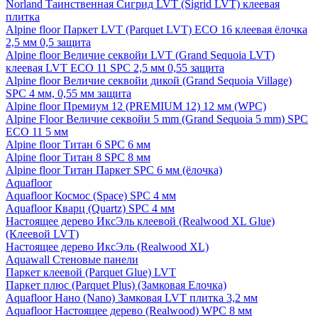
Norland Таинственная Сигрид LVT (Sigrid LVT) клеевая
плитка
Alpine floor Паркет LVT (Parquet LVT) ECO 16 клеевая ёлочка
2,5 мм 0,5 защита
Alpine floor Величие секвойи LVT (Grand Sequoia LVT)
клеевая LVT ECO 11 SPC 2,5 мм 0,55 защита
Alpine floor Величие секвойи дикой (Grand Sequoia Village)
SPC 4 мм, 0,55 мм защита
Alpine floor Премиум 12 (PREMIUM 12) 12 мм (WPC)
Alpine Floor Величие секвойи 5 mm (Grand Sequoia 5 mm) SPC
ECO 11 5 мм
Alpine floor Титан 6 SPC 6 мм
Alpine floor Титан 8 SPC 8 мм
Alpine floor Титан Паркет SPC 6 мм (ёлочка)
Aquafloor
Aquafloor Космос (Space) SPC 4 мм
Aquafloor Кварц (Quartz) SPC 4 мм
Настоящее дерево ИксЭль клеевой (Realwood XL Glue)
(Клеевой LVT)
Настоящее дерево ИксЭль (Realwood XL)
Aquawall Стеновые панели
Паркет клеевой (Parquet Glue) LVT
Паркет плюс (Parquet Plus) (Замковая Елочка)
Aquafloor Нано (Nano) Замковая LVT плитка 3,2 мм
Aquafloor Настоящее дерево (Realwood) WPC 8 мм