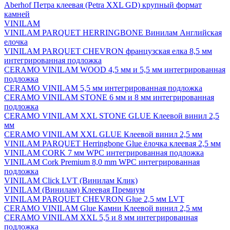
Aberhof Петра клеевая (Petra XXL GD) крупный формат
камней
VINILAM
VINILAM PARQUET HERRINGBONE Винилам Английская
елочка
VINILAM PARQUET CHEVRON французская елка 8,5 мм
интегрированная подложка
CERAMO VINILAM WOOD 4,5 мм и 5,5 мм интегрированная
подложка
CERAMO VINILAM 5,5 мм интегрированная подложка
CERAMO VINILAM STONE 6 мм и 8 мм интегрированная
подложка
CERAMO VINILAM XXL STONE GLUE Клеевой винил 2,5
мм
CERAMO VINILAM XXL GLUE Клеевой винил 2,5 мм
VINILAM PARQUET Herringbone Glue ёлочка клеевая 2,5 мм
VINILAM CORK 7 мм WPC интегрированная подложка
VINILAM Cork Premium 8,0 mm WPC интегрированная
подложка
VINILAM Click LVT (Винилам Клик)
VINILAM (Винилам) Клеевая Премиум
VINILAM PARQUET CHEVRON Glue 2,5 мм LVT
CERAMO VINILAM Glue Камни Клеевой винил 2,5 мм
CERAMO VINILAM XXL 5,5 и 8 мм интегрированная
подложка