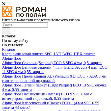
Интернет-магазин представительского класса
Каталог
По всему сайту
По каталогу
Каталог
Кварцвиниловая плитка SPC, LVT, WPC, ПВХ плитка
Alpine floor
Alpine floor Секвойя (Sequoia) ECO 6 SPC 4 мм, 0,5 защита
Alpine floor Величие секвойи 4 mm (Grand Sequoia 4 mm) ECO
11 SPC 4 мм 0,55 защита
Alpine floor Премиальный XL (Premium XL) ECO 7 ABA 8 мм
с интегрированной подложкой
Alpine floor Легкий паркет (Light Parquet) ECO 13 SPC елочка
4 мм, 0,55 защита
Alpine floor Насыщенный (Intense) ECO 9 SPC 6 мм с
интегрированной подложкой, 0,55 защита
Alpine floor Классический (Classic) ECO 1 (4 мм SPC 0,55
защита 43 класс)