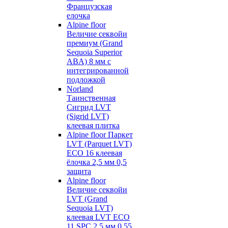
Французская
елочка
Alpine floor
Величие секвойи
премиум (Grand
Sequoia Superior
ABA) 8 мм с
интегрированной
подложкой
Norland
Таинственная
Сигрид LVT
(Sigrid LVT)
клеевая плитка
Alpine floor Паркет
LVT (Parquet LVT)
ECO 16 клеевая
ёлочка 2,5 мм 0,5
защита
Alpine floor
Величие секвойи
LVT (Grand
Sequoia LVT)
клеевая LVT ECO
11 SPC 2,5 мм 0,55