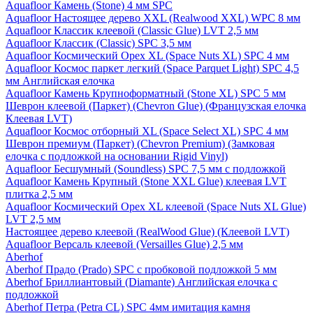
Aquafloor Камень (Stone) 4 мм SPC
Aquafloor Настоящее дерево XXL (Realwood XXL) WPC 8 мм
Aquafloor Классик клеевой (Classic Glue) LVT 2,5 мм
Aquafloor Классик (Classic) SPC 3,5 мм
Aquafloor Космический Орех XL (Space Nuts XL) SPC 4 мм
Aquafloor Космос паркет легкий (Space Parquet Light) SPC 4,5
мм Английская елочка
Aquafloor Камень Крупноформатный (Stone XL) SPC 5 мм
Шеврон клеевой (Паркет) (Chevron Glue) (Французская елочка
Клеевая LVT)
Aquafloor Космос отборный XL (Space Select XL) SPC 4 мм
Шеврон премиум (Паркет) (Chevron Premium) (Замковая
елочка с подложкой на основании Rigid Vinyl)
Aquafloor Бесшумный (Soundless) SPC 7,5 мм с подложкой
Aquafloor Камень Крупный (Stone XXL Glue) клеевая LVT
плитка 2,5 мм
Aquafloor Космический Орех XL клеевой (Space Nuts XL Glue)
LVT 2,5 мм
Настоящее дерево клеевой (RealWood Glue) (Клеевой LVT)
Aquafloor Версаль клеевой (Versailles Glue) 2,5 мм
Aberhof
Aberhof Прадо (Prado) SPC с пробковой подложкой 5 мм
Aberhof Бриллиантовый (Diamante) Английская елочка с
подложкой
Aberhof Петра (Petra CL) SPC 4мм имитация камня