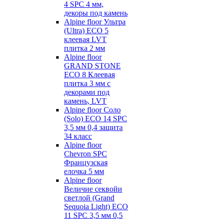
4 SPC 4 мм,
декоры под камень
Alpine floor Ультра
(Ultra) ECO 5
клеевая LVT
плитка 2 мм
Alpine floor
GRAND STONE
ECO 8 Клеевая
плитка 3 мм с
декорами под
камень, LVT
Alpine floor Соло
(Solo) ECO 14 SPC
3,5 мм 0,4 защита
34 класс
Alpine floor
Chevron SPC
Французская
елочка 5 мм
Alpine floor
Величие секвойи
светлой (Grand
Sequoia Light) ECO
11 SPC 3,5 мм 0,5