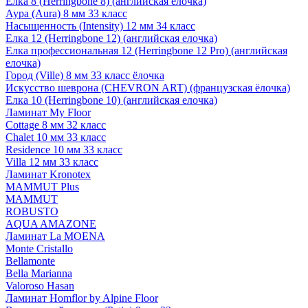
Елка 8 (Herringbone 8) (английская елочка)
Аура (Aura) 8 мм 33 класс
Насыщенность (Intensity) 12 мм 34 класс
Елка 12 (Herringbone 12) (английская елочка)
Елка профессиональная 12 (Herringbone 12 Pro) (английская
елочка)
Город (Ville) 8 мм 33 класс ёлочка
Искусство шеврона (CHEVRON ART) (французская ёлочка)
Елка 10 (Herringbone 10) (английская елочка)
Ламинат My Floor
Cottage 8 мм 32 класс
Chalet 10 мм 33 класс
Residence 10 мм 33 класс
Villa 12 мм 33 класс
Ламинат Kronotex
MAMMUT Plus
MAMMUT
ROBUSTO
AQUA AMAZONE
Ламинат La MOENA
Monte Cristallo
Bellamonte
Bella Marianna
Valoroso Hasan
Ламинат Homflor by Alpine Floor