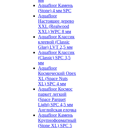
мм
Aquafloor Камень
(Stone) 4 мм SPC
Aquafloor
Настоящее дерево
XXL (Realwood
XXL) WPC 8 мм
Aquafloor Классик
клеевой (Classic
Glue) LVT 2,5 мм
Aquafloor Классик
(Classic) SPC 3,5
мм
Aquafloor
Космический Орех
XL (Space Nuts
XL) SPC 4 мм
Aquafloor Космос
паркет легкий
(Space Parquet
Light) SPC 4,5 мм
Английская елочка
Aquafloor Камень
Крупноформатный
(Stone XL) SPC 5