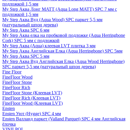
подложкой 1,5 мм
My Step Аква Лонг MATT (Aqua Long MATT) SPC 7 мм с
подложкой 1,5 мм
My Step Аква Вуд (Aqua Wood) SPC паркет 5,5 мм
(натуральный шпон дерева)
My Step Аква SPC 6 мм
My Step Аква елка на пробковой подложке (Aqua Herringbone
Cork) SPC 5 мм с подложкой
My Step Аква (Aqua) клеевая LVT плитка 3 мм
My Step Аква Английская Елка (Aqua Herringbone) SPC 5мм
My Step Аква SPC 5 мм
My Step Аква Вуд Английская Елка (Aqua Wood Herringbone)
SPC паркет 5,5 мм (натуральный шпон дерева)
Fine Floor
FineFloor Wood
FineFloor Stone
FineFloor Rich
FineFloor Stone (Клеевая LVT)
FineFloor Rich (Клеевая LVT)
FineFloor Wood (Клеевая LVT)
Ensten
Ensten Уют (Hygge) SPC 4 мм
Ensten Валланд паркет (Valland Parquet) SPC 4 мм Английская
ёлочка
VINILPOL