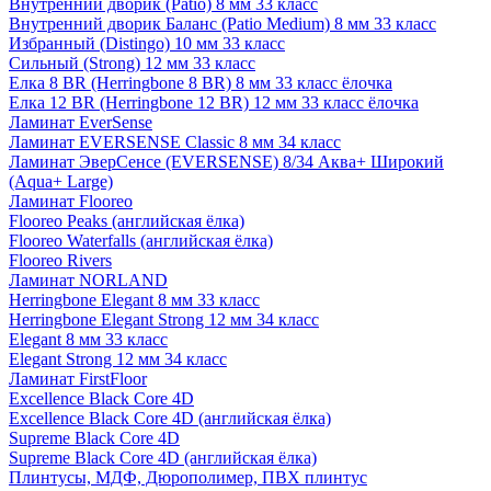
Внутренний дворик (Patio) 8 мм 33 класс
Внутренний дворик Баланс (Patio Medium) 8 мм 33 класс
Избранный (Distingo) 10 мм 33 класс
Сильный (Strong) 12 мм 33 класс
Елка 8 BR (Herringbone 8 BR) 8 мм 33 класс ёлочка
Елка 12 BR (Herringbone 12 BR) 12 мм 33 класс ёлочка
Ламинат EverSense
Ламинат EVERSENSE Classic 8 мм 34 класс
Ламинат ЭверСенсе (EVERSENSE) 8/34 Аква+ Широкий
(Aqua+ Large)
Ламинат Flooreo
Flooreo Peaks (английская ёлка)
Flooreo Waterfalls (английская ёлка)
Flooreo Rivers
Ламинат NORLAND
Herringbone Elegant 8 мм 33 класс
Herringbone Elegant Strong 12 мм 34 класс
Elegant 8 мм 33 класс
Elegant Strong 12 мм 34 класс
Ламинат FirstFloor
Excellence Black Core 4D
Excellence Black Core 4D (английская ёлка)
Supreme Black Core 4D
Supreme Black Core 4D (английская ёлка)
Плинтусы, МДФ, Дюрополимер, ПВХ плинтус