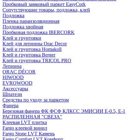
Пробковый замковый паркет EasyCork
Сопутствующие товары, подложка, клей
Подложка
Пленка параизоляционная
Подложка хвойная
Пробковая подложка IBERCORK
Клей и грунтовки
Клей для лепнины Orac Decor
Клей и грунтовка Homakoll
Клей и грунтовка Berger
Клей и грунтовка TRICOL PRO
Лепнина
ORAC DÉCOR
HIWOOD
EVROWOOD
Аксессуары
Шпатели
Средства по уходу за паркетом
Фанера
Березовая фанера ФК ФСФ КЛКСС ЭМИСИИ Е-0.5, Е-1
РАСПИЛЕННАЯ "СВЕЗА"
Клеевая LVT плитка
Fargo клеевой винил
Fargo Stone LVT Камень
Fargo Comfort LVT Комфорт