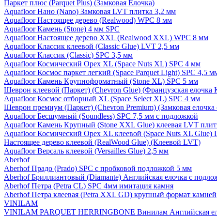
Паркет плюс (Parquet Plus) (Замковая Елочка)
Aquafloor Нано (Nano) Замковая LVT плитка 3,2 мм
Aquafloor Настоящее дерево (Realwood) WPC 8 мм
Aquafloor Камень (Stone) 4 мм SPC
Aquafloor Настоящее дерево XXL (Realwood XXL) WPC 8 мм
Aquafloor Классик клеевой (Classic Glue) LVT 2,5 мм
Aquafloor Классик (Classic) SPC 3,5 мм
Aquafloor Космический Орех XL (Space Nuts XL) SPC 4 мм
Aquafloor Космос паркет легкий (Space Parquet Light) SPC 4,5 
Aquafloor Камень Крупноформатный (Stone XL) SPC 5 мм
Шеврон клеевой (Паркет) (Chevron Glue) (Французская елочка 
Aquafloor Космос отборный XL (Space Select XL) SPC 4 мм
Шеврон премиум (Паркет) (Chevron Premium) (Замковая елочка 
Aquafloor Бесшумный (Soundless) SPC 7,5 мм с подложкой
Aquafloor Камень Крупный (Stone XXL Glue) клеевая LVT плит
Aquafloor Космический Орех XL клеевой (Space Nuts XL Glue) 
Настоящее дерево клеевой (RealWood Glue) (Клеевой LVT)
Aquafloor Версаль клеевой (Versailles Glue) 2,5 мм
Aberhof
Aberhof Прадо (Prado) SPC с пробковой подложкой 5 мм
Aberhof Бриллиантовый (Diamante) Английская елочка с подло
Aberhof Петра (Petra CL) SPC 4мм имитация камня
Aberhof Петра клеевая (Petra XXL GD) крупный формат камней
VINILAM
VINILAM PARQUET HERRINGBONE Винилам Английская ел