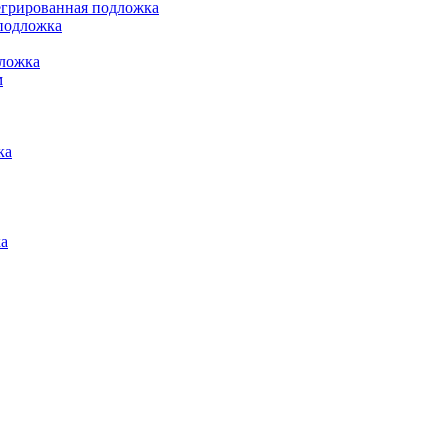
грированная подложка
подложка
ложка
м
ка
а