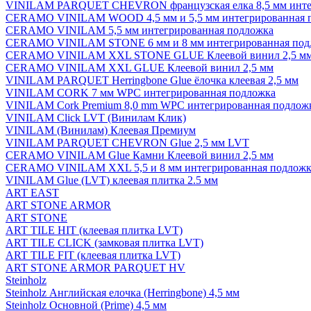
VINILAM PARQUET CHEVRON французская елка 8,5 мм инте
CERAMO VINILAM WOOD 4,5 мм и 5,5 мм интегрированная 
CERAMO VINILAM 5,5 мм интегрированная подложка
CERAMO VINILAM STONE 6 мм и 8 мм интегрированная под
CERAMO VINILAM XXL STONE GLUE Клеевой винил 2,5 м
CERAMO VINILAM XXL GLUE Клеевой винил 2,5 мм
VINILAM PARQUET Herringbone Glue ёлочка клеевая 2,5 мм
VINILAM CORK 7 мм WPC интегрированная подложка
VINILAM Cork Premium 8,0 mm WPC интегрированная подлож
VINILAM Click LVT (Винилам Клик)
VINILAM (Винилам) Клеевая Премиум
VINILAM PARQUET CHEVRON Glue 2,5 мм LVT
CERAMO VINILAM Glue Камни Клеевой винил 2,5 мм
CERAMO VINILAM XXL 5,5 и 8 мм интегрированная подложк
VINILAM Glue (LVT) клеевая плитка 2.5 мм
ART EAST
ART STONE ARMOR
ART STONE
ART TILE HIT (клеевая плитка LVT)
ART TILE CLICK (замковая плитка LVT)
ART TILE FIT (клеевая плитка LVT)
ART STONE ARMOR PARQUET HV
Steinholz
Steinholz Английская елочка (Herringbone) 4,5 мм
Steinholz Основной (Prime) 4,5 мм