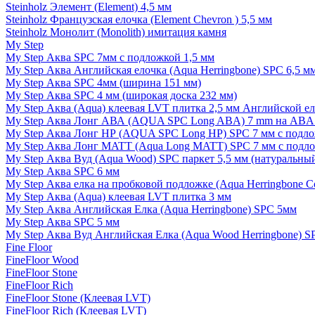
Steinholz Элемент (Element) 4,5 мм
Steinholz Французская елочка (Element Chevron ) 5,5 мм
Steinholz Монолит (Monolith) имитация камня
My Step
My Step Аква SPC 7мм c подложкой 1,5 мм
My Step Аква Английская елочка (Aqua Herringbone) SPC 6,5 м
My Step Аква SPC 4мм (ширина 151 мм)
My Step Аква SPC 4 мм (широкая доска 232 мм)
My Step Аква (Aqua) клеевая LVT плитка 2,5 мм Английской е
My Step Аква Лонг АВА (AQUA SPC Long ABA) 7 mm на ABA 
My Step Аква Лонг НР (AQUA SPC Long HP) SPC 7 мм с подло
My Step Аква Лонг MATT (Aqua Long MATT) SPC 7 мм с подло
My Step Аква Вуд (Aqua Wood) SPC паркет 5,5 мм (натуральны
My Step Аква SPC 6 мм
My Step Аква елка на пробковой подложке (Aqua Herringbone C
My Step Аква (Aqua) клеевая LVT плитка 3 мм
My Step Аква Английская Елка (Aqua Herringbone) SPC 5мм
My Step Аква SPC 5 мм
My Step Аква Вуд Английская Елка (Aqua Wood Herringbone) S
Fine Floor
FineFloor Wood
FineFloor Stone
FineFloor Rich
FineFloor Stone (Клеевая LVT)
FineFloor Rich (Клеевая LVT)