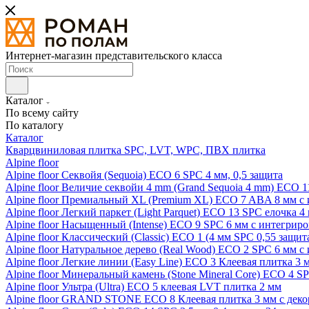
Интернет-магазин представительского класса
Каталог
По всему сайту
По каталогу
Каталог
Кварцвиниловая плитка SPC, LVT, WPC, ПВХ плитка
Alpine floor
Alpine floor Секвойя (Sequoia) ECO 6 SPC 4 мм, 0,5 защита
Alpine floor Величие секвойи 4 mm (Grand Sequoia 4 mm) ECO 1
Alpine floor Премиальный XL (Premium XL) ECO 7 ABA 8 мм с
Alpine floor Легкий паркет (Light Parquet) ECO 13 SPC елочка 4
Alpine floor Насыщенный (Intense) ECO 9 SPC 6 мм с интегрир
Alpine floor Классический (Classic) ECO 1 (4 мм SPC 0,55 защит
Alpine floor Натуральное дерево (Real Wood) ECO 2 SPC 6 мм 
Alpine floor Легкие линии (Easy Line) ECO 3 Клеевая плитка 3
Alpine floor Минеральный камень (Stone Mineral Core) ECO 4 S
Alpine floor Ультра (Ultra) ECO 5 клеевая LVT плитка 2 мм
Alpine floor GRAND STONE ECO 8 Клеевая плитка 3 мм с деко