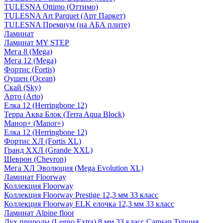
TULESNA Ottimo (Оттимо)
TULESNA Art Parquet (Арт Паркет)
TULESNA Премиум (на АБА плите)
Ламинат
Ламинат MY STEP
Мега 8 (Mega)
Мега 12 (Mega)
Фортис (Fortis)
Оушен (Ocean)
Скай (Sky)
Арто (Arto)
Елка 12 (Herringbone 12)
Терра Аква Блок (Terra Aqua Block)
Манор+ (Manor+)
Елка 12 (Herringbone 12)
Фортис ХЛ (Fortis XL)
Гранд ХХЛ (Grande XXL)
Шеврон (Chevron)
Мега ХЛ Эволюция (Mega Evolution XL)
Ламинат Floorway
Коллекция Floorway
Коллекция Floorway Prestige 12,3 мм 33 класс
Коллекция Floorway ELK елочка 12,3 мм 33 класс
Ламинат Alpine floor
Дух природы (Legno Extra) 8 мм 33 класс Camsan Турция