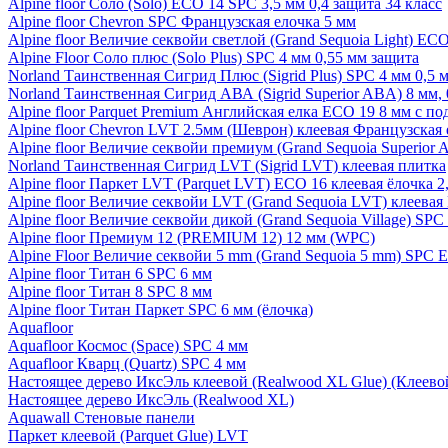
Alpine floor Соло (Solo) ECO 14 SPC 3,5 мм 0,4 защита 34 класс
Alpine floor Chevron SPC Французская елочка 5 мм
Alpine floor Величие секвойи светлой (Grand Sequoia Light) EC
Alpine Floor Соло плюс (Solo Plus) SPC 4 мм 0,55 мм защита
Norland Таинственная Сигрид Плюс (Sigrid Plus) SPC 4 мм 0,5 
Norland Таинственная Сигрид АВА (Sigrid Superior ABA) 8 мм, 
Alpine floor Parquet Premium Английская елка ECO 19 8 мм с п
Alpine floor Chevron LVT 2.5мм (Шеврон) клеевая Французская 
Alpine floor Величие секвойи премиум (Grand Sequoia Superio
Norland Таинственная Сигрид LVT (Sigrid LVT) клеевая плитка
Alpine floor Паркет LVT (Parquet LVT) ECO 16 клеевая ёлочка 2
Alpine floor Величие секвойи LVT (Grand Sequoia LVT) клеева
Alpine floor Величие секвойи дикой (Grand Sequoia Village) SPC
Alpine floor Премиум 12 (PREMIUM 12) 12 мм (WPC)
Alpine Floor Величие секвойи 5 mm (Grand Sequoia 5 mm) SPC 
Alpine floor Титан 6 SPC 6 мм
Alpine floor Титан 8 SPC 8 мм
Alpine floor Титан Паркет SPC 6 мм (ёлочка)
Aquafloor
Aquafloor Космос (Space) SPC 4 мм
Aquafloor Кварц (Quartz) SPC 4 мм
Настоящее дерево ИксЭль клеевой (Realwood XL Glue) (Клеев
Настоящее дерево ИксЭль (Realwood XL)
Aquawall Стеновые панели
Паркет клеевой (Parquet Glue) LVT