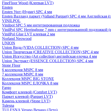
FineFloor Wood (Клеевая LVT)
Ensten
Ensten Уют (Hygge) SPC 4 мм
Ensten Валланд паркет (Valland Parquet) SPC 4 мм Английская ё
VINILPOL
Vinilpol SPC 5 мм интегрированная подложка
VinilPol SPC Herringbone 7 mm с интегрированной подложкой (
VinilPol Glue LVT клеевая 2 мм
Norland Neowood
UNION
Union Вида (VIDA COLLECTION) SPC 4 мм
Union Творческая (CREATIVE COLLECTION) SPC 4 мм
Union Искусство (Art collection) английская елочка 4 мм
Union Экстракт (ESSENCE COLLECTION) SPC 4 мм
Stone Floor
6 коллекция MSPC 8 мм
7 коллекция MSPC 8 мм
Коллекция MSPC BIG STONE
Коллекция MSPC ЕЛОЧКА 8 мм
Fargo
Комфорт клеевой (Comfort LVT)
Паркет клеевой (Parquet LVT)
Камень клеевой (Stone LVT)
Tulesna
TULESNA Verano Верано (Лето)