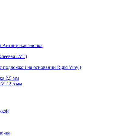
мм Английская елочка
Клеевая LVT)
с подложкой на основании Rigid Vinyl)
ка 2,5 мм
LVT 2,5 мм
жкой
очка