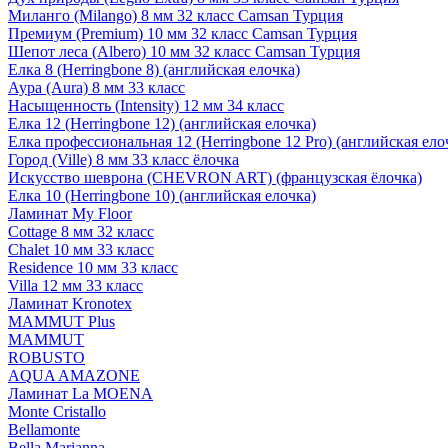
Миланго (Milango) 8 мм 32 класс Camsan Турция
Премиум (Premium) 10 мм 32 класс Camsan Турция
Шепот леса (Albero) 10 мм 32 класс Camsan Турция
Елка 8 (Herringbone 8) (английская елочка)
Аура (Aura) 8 мм 33 класс
Насыщенность (Intensity) 12 мм 34 класс
Елка 12 (Herringbone 12) (английская елочка)
Елка профессиональная 12 (Herringbone 12 Pro) (английская ело
Город (Ville) 8 мм 33 класс ёлочка
Искусство шеврона (CHEVRON ART) (французская ёлочка)
Елка 10 (Herringbone 10) (английская елочка)
Ламинат My Floor
Cottage 8 мм 32 класс
Chalet 10 мм 33 класс
Residence 10 мм 33 класс
Villa 12 мм 33 класс
Ламинат Kronotex
MAMMUT Plus
MAMMUT
ROBUSTO
AQUA AMAZONE
Ламинат La MOENA
Monte Cristallo
Bellamonte
Bella Marianna