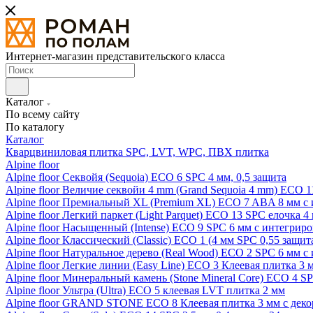
Интернет-магазин представительского класса
Каталог
По всему сайту
По каталогу
Каталог
Кварцвиниловая плитка SPC, LVT, WPC, ПВХ плитка
Alpine floor
Alpine floor Секвойя (Sequoia) ECO 6 SPC 4 мм, 0,5 защита
Alpine floor Величие секвойи 4 mm (Grand Sequoia 4 mm) ECO 1
Alpine floor Премиальный XL (Premium XL) ECO 7 ABA 8 мм с
Alpine floor Легкий паркет (Light Parquet) ECO 13 SPC елочка 4
Alpine floor Насыщенный (Intense) ECO 9 SPC 6 мм с интегрир
Alpine floor Классический (Classic) ECO 1 (4 мм SPC 0,55 защит
Alpine floor Натуральное дерево (Real Wood) ECO 2 SPC 6 мм 
Alpine floor Легкие линии (Easy Line) ECO 3 Клеевая плитка 3
Alpine floor Минеральный камень (Stone Mineral Core) ECO 4 S
Alpine floor Ультра (Ultra) ECO 5 клеевая LVT плитка 2 мм
Alpine floor GRAND STONE ECO 8 Клеевая плитка 3 мм с деко