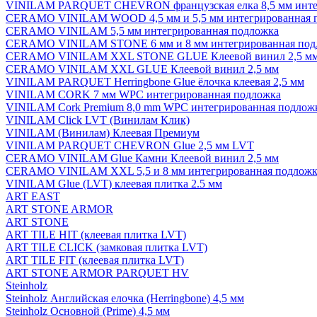
VINILAM PARQUET CHEVRON французская елка 8,5 мм инте
CERAMO VINILAM WOOD 4,5 мм и 5,5 мм интегрированная 
CERAMO VINILAM 5,5 мм интегрированная подложка
CERAMO VINILAM STONE 6 мм и 8 мм интегрированная под
CERAMO VINILAM XXL STONE GLUE Клеевой винил 2,5 м
CERAMO VINILAM XXL GLUE Клеевой винил 2,5 мм
VINILAM PARQUET Herringbone Glue ёлочка клеевая 2,5 мм
VINILAM CORK 7 мм WPC интегрированная подложка
VINILAM Cork Premium 8,0 mm WPC интегрированная подлож
VINILAM Click LVT (Винилам Клик)
VINILAM (Винилам) Клеевая Премиум
VINILAM PARQUET CHEVRON Glue 2,5 мм LVT
CERAMO VINILAM Glue Камни Клеевой винил 2,5 мм
CERAMO VINILAM XXL 5,5 и 8 мм интегрированная подложк
VINILAM Glue (LVT) клеевая плитка 2.5 мм
ART EAST
ART STONE ARMOR
ART STONE
ART TILE HIT (клеевая плитка LVT)
ART TILE CLICK (замковая плитка LVT)
ART TILE FIT (клеевая плитка LVT)
ART STONE ARMOR PARQUET HV
Steinholz
Steinholz Английская елочка (Herringbone) 4,5 мм
Steinholz Основной (Prime) 4,5 мм