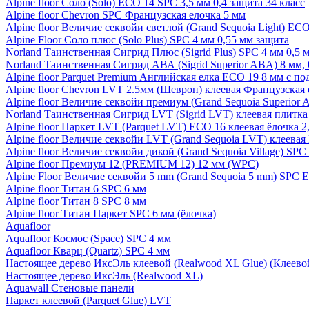
Alpine floor Соло (Solo) ECO 14 SPC 3,5 мм 0,4 защита 34 класс
Alpine floor Chevron SPC Французская елочка 5 мм
Alpine floor Величие секвойи светлой (Grand Sequoia Light) EC
Alpine Floor Соло плюс (Solo Plus) SPC 4 мм 0,55 мм защита
Norland Таинственная Сигрид Плюс (Sigrid Plus) SPC 4 мм 0,5 
Norland Таинственная Сигрид АВА (Sigrid Superior ABA) 8 мм, 
Alpine floor Parquet Premium Английская елка ECO 19 8 мм с п
Alpine floor Chevron LVT 2.5мм (Шеврон) клеевая Французская 
Alpine floor Величие секвойи премиум (Grand Sequoia Superio
Norland Таинственная Сигрид LVT (Sigrid LVT) клеевая плитка
Alpine floor Паркет LVT (Parquet LVT) ECO 16 клеевая ёлочка 2
Alpine floor Величие секвойи LVT (Grand Sequoia LVT) клеева
Alpine floor Величие секвойи дикой (Grand Sequoia Village) SPC
Alpine floor Премиум 12 (PREMIUM 12) 12 мм (WPC)
Alpine Floor Величие секвойи 5 mm (Grand Sequoia 5 mm) SPC 
Alpine floor Титан 6 SPC 6 мм
Alpine floor Титан 8 SPC 8 мм
Alpine floor Титан Паркет SPC 6 мм (ёлочка)
Aquafloor
Aquafloor Космос (Space) SPC 4 мм
Aquafloor Кварц (Quartz) SPC 4 мм
Настоящее дерево ИксЭль клеевой (Realwood XL Glue) (Клеев
Настоящее дерево ИксЭль (Realwood XL)
Aquawall Стеновые панели
Паркет клеевой (Parquet Glue) LVT