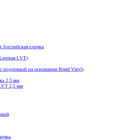
мм Английская елочка
Клеевая LVT)
с подложкой на основании Rigid Vinyl)
ка 2,5 мм
LVT 2,5 мм
жкой
очка