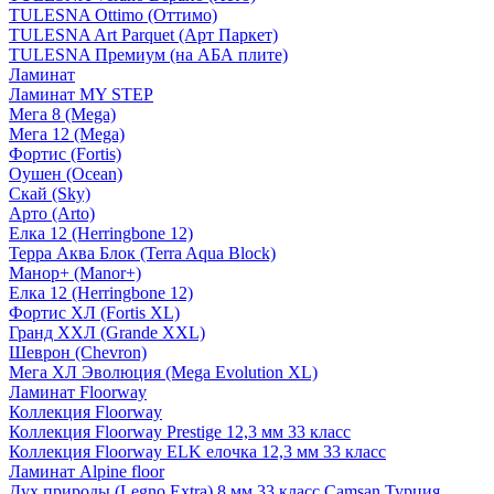
TULESNA Ottimo (Оттимо)
TULESNA Art Parquet (Арт Паркет)
TULESNA Премиум (на АБА плите)
Ламинат
Ламинат MY STEP
Мега 8 (Mega)
Мега 12 (Mega)
Фортис (Fortis)
Оушен (Ocean)
Скай (Sky)
Арто (Arto)
Елка 12 (Herringbone 12)
Терра Аква Блок (Terra Aqua Block)
Манор+ (Manor+)
Елка 12 (Herringbone 12)
Фортис ХЛ (Fortis XL)
Гранд ХХЛ (Grande XXL)
Шеврон (Chevron)
Мега ХЛ Эволюция (Mega Evolution XL)
Ламинат Floorway
Коллекция Floorway
Коллекция Floorway Prestige 12,3 мм 33 класс
Коллекция Floorway ELK елочка 12,3 мм 33 класс
Ламинат Alpine floor
Дух природы (Legno Extra) 8 мм 33 класс Camsan Турция