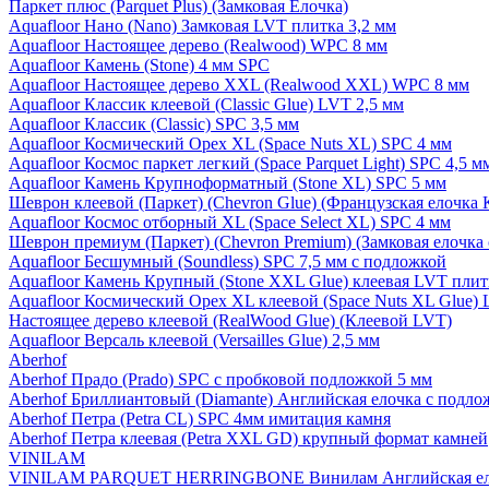
Паркет плюс (Parquet Plus) (Замковая Елочка)
Aquafloor Нано (Nano) Замковая LVT плитка 3,2 мм
Aquafloor Настоящее дерево (Realwood) WPC 8 мм
Aquafloor Камень (Stone) 4 мм SPC
Aquafloor Настоящее дерево XXL (Realwood XXL) WPC 8 мм
Aquafloor Классик клеевой (Classic Glue) LVT 2,5 мм
Aquafloor Классик (Classic) SPC 3,5 мм
Aquafloor Космический Орех XL (Space Nuts XL) SPC 4 мм
Aquafloor Космос паркет легкий (Space Parquet Light) SPC 4,5 
Aquafloor Камень Крупноформатный (Stone XL) SPC 5 мм
Шеврон клеевой (Паркет) (Chevron Glue) (Французская елочка 
Aquafloor Космос отборный XL (Space Select XL) SPC 4 мм
Шеврон премиум (Паркет) (Chevron Premium) (Замковая елочка 
Aquafloor Бесшумный (Soundless) SPC 7,5 мм с подложкой
Aquafloor Камень Крупный (Stone XXL Glue) клеевая LVT плит
Aquafloor Космический Орех XL клеевой (Space Nuts XL Glue) 
Настоящее дерево клеевой (RealWood Glue) (Клеевой LVT)
Aquafloor Версаль клеевой (Versailles Glue) 2,5 мм
Aberhof
Aberhof Прадо (Prado) SPC с пробковой подложкой 5 мм
Aberhof Бриллиантовый (Diamante) Английская елочка с подло
Aberhof Петра (Petra CL) SPC 4мм имитация камня
Aberhof Петра клеевая (Petra XXL GD) крупный формат камней
VINILAM
VINILAM PARQUET HERRINGBONE Винилам Английская ел