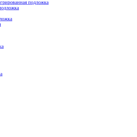
грированная подложка
подложка
ложка
м
ка
а