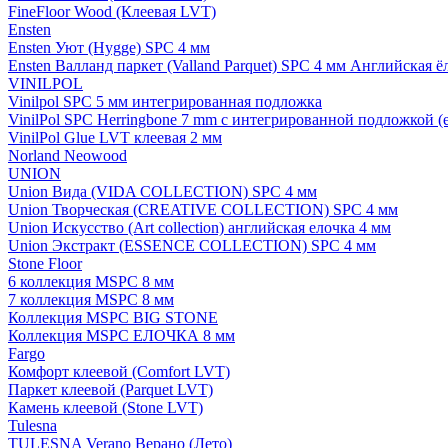
FineFloor Wood (Клеевая LVT)
Ensten
Ensten Уют (Hygge) SPC 4 мм
Ensten Валланд паркет (Valland Parquet) SPC 4 мм Английская ё
VINILPOL
Vinilpol SPC 5 мм интегрированная подложка
VinilPol SPC Herringbone 7 mm с интегрированной подложкой (
VinilPol Glue LVT клеевая 2 мм
Norland Neowood
UNION
Union Вида (VIDA COLLECTION) SPC 4 мм
Union Творческая (CREATIVE COLLECTION) SPC 4 мм
Union Искусство (Art collection) английская елочка 4 мм
Union Экстракт (ESSENCE COLLECTION) SPC 4 мм
Stone Floor
6 коллекция MSPC 8 мм
7 коллекция MSPC 8 мм
Коллекция MSPC BIG STONE
Коллекция MSPC ЕЛОЧКА 8 мм
Fargo
Комфорт клеевой (Comfort LVT)
Паркет клеевой (Parquet LVT)
Камень клеевой (Stone LVT)
Tulesna
TULESNA Verano Верано (Лето)