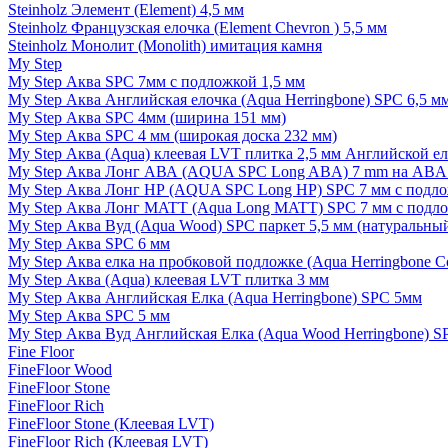
Steinholz Элемент (Element) 4,5 мм
Steinholz Французская елочка (Element Chevron ) 5,5 мм
Steinholz Монолит (Monolith) имитация камня
My Step
My Step Аква SPC 7мм c подложкой 1,5 мм
My Step Аква Английская елочка (Aqua Herringbone) SPC 6,5 м
My Step Аква SPC 4мм (ширина 151 мм)
My Step Аква SPC 4 мм (широкая доска 232 мм)
My Step Аква (Aqua) клеевая LVT плитка 2,5 мм Английской е
My Step Аква Лонг АВА (AQUA SPC Long ABA) 7 mm на ABA 
My Step Аква Лонг НР (AQUA SPC Long HP) SPC 7 мм с подло
My Step Аква Лонг MATT (Aqua Long MATT) SPC 7 мм с подло
My Step Аква Вуд (Aqua Wood) SPC паркет 5,5 мм (натуральны
My Step Аква SPC 6 мм
My Step Аква елка на пробковой подложке (Aqua Herringbone C
My Step Аква (Aqua) клеевая LVT плитка 3 мм
My Step Аква Английская Елка (Aqua Herringbone) SPC 5мм
My Step Аква SPC 5 мм
My Step Аква Вуд Английская Елка (Aqua Wood Herringbone) S
Fine Floor
FineFloor Wood
FineFloor Stone
FineFloor Rich
FineFloor Stone (Клеевая LVT)
FineFloor Rich (Клеевая LVT)