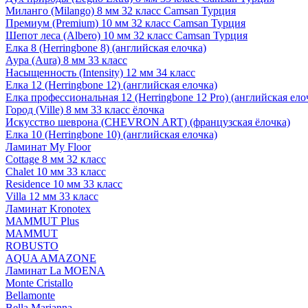
Миланго (Milango) 8 мм 32 класс Camsan Турция
Премиум (Premium) 10 мм 32 класс Camsan Турция
Шепот леса (Albero) 10 мм 32 класс Camsan Турция
Елка 8 (Herringbone 8) (английская елочка)
Аура (Aura) 8 мм 33 класс
Насыщенность (Intensity) 12 мм 34 класс
Елка 12 (Herringbone 12) (английская елочка)
Елка профессиональная 12 (Herringbone 12 Pro) (английская ело
Город (Ville) 8 мм 33 класс ёлочка
Искусство шеврона (CHEVRON ART) (французская ёлочка)
Елка 10 (Herringbone 10) (английская елочка)
Ламинат My Floor
Cottage 8 мм 32 класс
Chalet 10 мм 33 класс
Residence 10 мм 33 класс
Villa 12 мм 33 класс
Ламинат Kronotex
MAMMUT Plus
MAMMUT
ROBUSTO
AQUA AMAZONE
Ламинат La MOENA
Monte Cristallo
Bellamonte
Bella Marianna