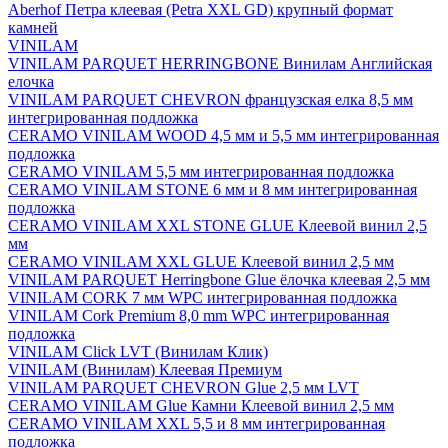
Aberhof Петра клеевая (Petra XXL GD) крупный формат
камней
VINILAM
VINILAM PARQUET HERRINGBONE Винилам Английская
елочка
VINILAM PARQUET CHEVRON французская елка 8,5 мм
интегрированная подложка
CERAMO VINILAM WOOD 4,5 мм и 5,5 мм интегрированная
подложка
CERAMO VINILAM 5,5 мм интегрированная подложка
CERAMO VINILAM STONE 6 мм и 8 мм интегрированная
подложка
CERAMO VINILAM XXL STONE GLUE Клеевой винил 2,5
мм
CERAMO VINILAM XXL GLUE Клеевой винил 2,5 мм
VINILAM PARQUET Herringbone Glue ёлочка клеевая 2,5 мм
VINILAM CORK 7 мм WPC интегрированная подложка
VINILAM Cork Premium 8,0 mm WPC интегрированная
подложка
VINILAM Click LVT (Винилам Клик)
VINILAM (Винилам) Клеевая Премиум
VINILAM PARQUET CHEVRON Glue 2,5 мм LVT
CERAMO VINILAM Glue Камни Клеевой винил 2,5 мм
CERAMO VINILAM XXL 5,5 и 8 мм интегрированная
подложка