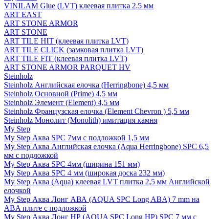
VINILAM Glue (LVT) клеевая плитка 2.5 мм
ART EAST
ART STONE ARMOR
ART STONE
ART TILE HIT (клеевая плитка LVT)
ART TILE CLICK (замковая плитка LVT)
ART TILE FIT (клеевая плитка LVT)
ART STONE ARMOR PARQUET HV
Steinholz
Steinholz Английская елочка (Herringbone) 4,5 мм
Steinholz Основной (Prime) 4,5 мм
Steinholz Элемент (Element) 4,5 мм
Steinholz Французская елочка (Element Chevron ) 5,5 мм
Steinholz Монолит (Monolith) имитация камня
My Step
My Step Аква SPC 7мм c подложкой 1,5 мм
My Step Аква Английская елочка (Aqua Herringbone) SPC 6,5
мм с подложкой
My Step Аква SPC 4мм (ширина 151 мм)
My Step Аква SPC 4 мм (широкая доска 232 мм)
My Step Аква (Aqua) клеевая LVT плитка 2,5 мм Английской
елочкой
My Step Аква Лонг АВА (AQUA SPC Long ABA) 7 mm на
ABA плите с подложкой
My Step Аква Лонг НР (AQUA SPC Long HP) SPC 7 мм с