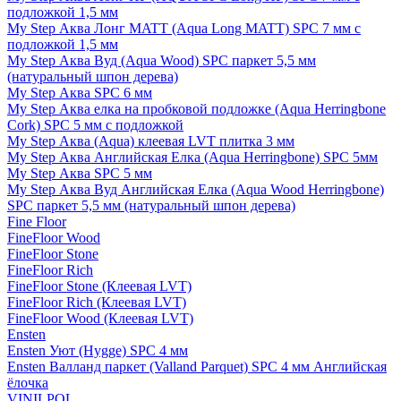
подложкой 1,5 мм
My Step Аква Лонг MATT (Aqua Long MATT) SPC 7 мм с
подложкой 1,5 мм
My Step Аква Вуд (Aqua Wood) SPC паркет 5,5 мм
(натуральный шпон дерева)
My Step Аква SPC 6 мм
My Step Аква елка на пробковой подложке (Aqua Herringbone
Cork) SPC 5 мм с подложкой
My Step Аква (Aqua) клеевая LVT плитка 3 мм
My Step Аква Английская Елка (Aqua Herringbone) SPC 5мм
My Step Аква SPC 5 мм
My Step Аква Вуд Английская Елка (Aqua Wood Herringbone)
SPC паркет 5,5 мм (натуральный шпон дерева)
Fine Floor
FineFloor Wood
FineFloor Stone
FineFloor Rich
FineFloor Stone (Клеевая LVT)
FineFloor Rich (Клеевая LVT)
FineFloor Wood (Клеевая LVT)
Ensten
Ensten Уют (Hygge) SPC 4 мм
Ensten Валланд паркет (Valland Parquet) SPC 4 мм Английская
ёлочка
VINILPOL