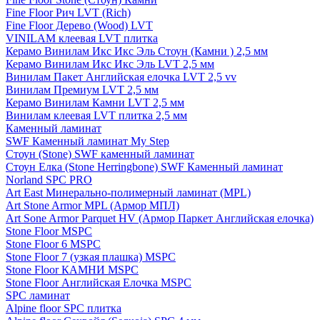
Fine Floor Рич LVT (Rich)
Fine Floor Дерево (Wood) LVT
VINILAM клеевая LVT плитка
Керамо Винилам Икс Икс Эль Стоун (Камни ) 2,5 мм
Керамо Винилам Икс Икс Эль LVT 2,5 мм
Винилам Пакет Английская елочка LVT 2,5 vv
Винилам Премиум LVT 2,5 мм
Керамо Винилам Камни LVT 2,5 мм
Винилам клеевая LVT плитка 2,5 мм
Каменный ламинат
SWF Каменный ламинат My Step
Стоун (Stone) SWF каменный ламинат
Стоун Елка (Stone Herringbone) SWF Каменный ламинат
Norland SPC PRO
Art East Минерально-полимерный ламинат (MPL)
Art Stone Armor MPL (Армор МПЛ)
Art Sone Armor Parquet HV (Армор Паркет Английская елочка)
Stone Floor MSPC
Stone Floor 6 MSPC
Stone Floor 7 (узкая плашка) MSPC
Stone Floor КАМНИ MSPC
Stone Floor Английская Елочка MSPC
SPC ламинат
Alpine floor SPC плитка