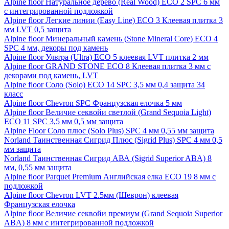
Alpine floor Натуральное дерево (Real Wood) ECO 2 SPC 6 мм
с интегрированной подложкой
Alpine floor Легкие линии (Easy Line) ECO 3 Клеевая плитка 3
мм LVT 0,5 защита
Alpine floor Минеральный камень (Stone Mineral Core) ECO 4
SPC 4 мм, декоры под камень
Alpine floor Ультра (Ultra) ECO 5 клеевая LVT плитка 2 мм
Alpine floor GRAND STONE ECO 8 Клеевая плитка 3 мм с
декорами под камень, LVT
Alpine floor Соло (Solo) ECO 14 SPC 3,5 мм 0,4 защита 34
класс
Alpine floor Chevron SPC Французская елочка 5 мм
Alpine floor Величие секвойи светлой (Grand Sequoia Light)
ECO 11 SPC 3,5 мм 0,5 мм защита
Alpine Floor Соло плюс (Solo Plus) SPC 4 мм 0,55 мм защита
Norland Таинственная Сигрид Плюс (Sigrid Plus) SPC 4 мм 0,5
мм защита
Norland Таинственная Сигрид АВА (Sigrid Superior ABA) 8
мм, 0,55 мм защита
Alpine floor Parquet Premium Английская елка ECO 19 8 мм с
подложкой
Alpine floor Chevron LVT 2.5мм (Шеврон) клеевая
Французская елочка
Alpine floor Величие секвойи премиум (Grand Sequoia Superior
ABA) 8 мм с интегрированной подложкой