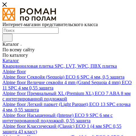
Интернет-магазин представительского класса
Каталог
По всему сайту
По каталогу
Каталог
Кварцвиниловая плитка SPC, LVT, WPC, ПВХ плитка
Alpine floor
Alpine floor Секвойя (Sequoia) ECO 6 SPC 4 мм, 0,5 защита
Alpine floor Величие секвойи 4 mm (Grand Sequoia 4 mm) ECO
11 SPC 4 мм 0,55 защита
Alpine floor Премиальный XL (Premium XL) ECO 7 ABA 8 мм
с интегрированной подложкой
Alpine floor Легкий паркет (Light Parquet) ECO 13 SPC елочка
4 мм, 0,55 защита
Alpine floor Насыщенный (Intense) ECO 9 SPC 6 мм с
интегрированной подложкой, 0,55 защита
Alpine floor Классический (Classic) ECO 1 (4 мм SPC 0,55
защита 43 класс)