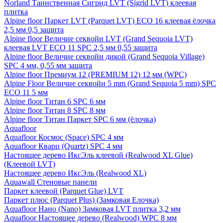
Norland Таинственная Сигрид LVT (Sigrid LVT) клеевая
плитка
Alpine floor Паркет LVT (Parquet LVT) ECO 16 клеевая ёлочка
2,5 мм 0,5 защита
Alpine floor Величие секвойи LVT (Grand Sequoia LVT)
клеевая LVT ECO 11 SPC 2,5 мм 0,55 защита
Alpine floor Величие секвойи дикой (Grand Sequoia Village)
SPC 4 мм, 0,55 мм защита
Alpine floor Премиум 12 (PREMIUM 12) 12 мм (WPC)
Alpine Floor Величие секвойи 5 mm (Grand Sequoia 5 mm) SPC
ECO 11 5 мм
Alpine floor Титан 6 SPC 6 мм
Alpine floor Титан 8 SPC 8 мм
Alpine floor Титан Паркет SPC 6 мм (ёлочка)
Aquafloor
Aquafloor Космос (Space) SPC 4 мм
Aquafloor Кварц (Quartz) SPC 4 мм
Настоящее дерево ИксЭль клеевой (Realwood XL Glue)
(Клеевой LVT)
Настоящее дерево ИксЭль (Realwood XL)
Aquawall Стеновые панели
Паркет клеевой (Parquet Glue) LVT
Паркет плюс (Parquet Plus) (Замковая Елочка)
Aquafloor Нано (Nano) Замковая LVT плитка 3,2 мм
Aquafloor Настоящее дерево (Realwood) WPC 8 мм