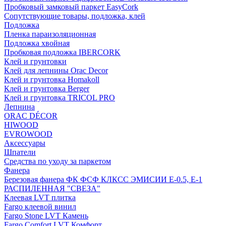
Пробковый замковый паркет EasyCork
Сопутствующие товары, подложка, клей
Подложка
Пленка параизоляционная
Подложка хвойная
Пробковая подложка IBERCORK
Клей и грунтовки
Клей для лепнины Orac Decor
Клей и грунтовка Homakoll
Клей и грунтовка Berger
Клей и грунтовка TRICOL PRO
Лепнина
ORAC DÉCOR
HIWOOD
EVROWOOD
Аксессуары
Шпатели
Средства по уходу за паркетом
Фанера
Березовая фанера ФК ФСФ КЛКСС ЭМИСИИ Е-0.5, Е-1
РАСПИЛЕННАЯ "СВЕЗА"
Клеевая LVT плитка
Fargo клеевой винил
Fargo Stone LVT Камень
Fargo Comfort LVT Комфорт