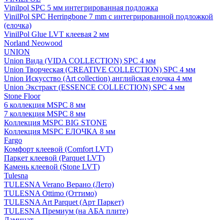
Vinilpol SPC 5 мм интегрированная подложка
VinilPol SPC Herringbone 7 mm с интегрированной подложкой
(елочка)
VinilPol Glue LVT клеевая 2 мм
Norland Neowood
UNION
Union Вида (VIDA COLLECTION) SPC 4 мм
Union Творческая (CREATIVE COLLECTION) SPC 4 мм
Union Искусство (Art collection) английская елочка 4 мм
Union Экстракт (ESSENCE COLLECTION) SPC 4 мм
Stone Floor
6 коллекция MSPC 8 мм
7 коллекция MSPC 8 мм
Коллекция MSPC BIG STONE
Коллекция MSPC ЕЛОЧКА 8 мм
Fargo
Комфорт клеевой (Comfort LVT)
Паркет клеевой (Parquet LVT)
Камень клеевой (Stone LVT)
Tulesna
TULESNA Verano Верано (Лето)
TULESNA Ottimo (Оттимо)
TULESNA Art Parquet (Арт Паркет)
TULESNA Премиум (на АБА плите)
Ламинат