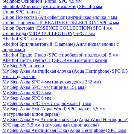
Steinholz Основной (Prime) SPC 4,5 мм
Steinholz Монолит (имитация камня) SPC 4,5 мм
Union SPC плитка
Union Искусство (Art collection) английская елочка 4 мм
Union Творческая (CREATIVE COLLECTION) SPC 4 мм
Union Экстракт (ESSENCE COLLECTION) SPC 4 мм
Union Вида (VIDA COLLECTION) SPC 4 мм
Aberhof SPC плитка
Aberhof Бриллиантовый (Diamante) Английская елочка с
подложкой
Aberhof Прадо (Prado) SPC с пробковой подложкой 5 мм
Aberhof Петра (Petra CL) SPC 4мм имитация камня
My Step SPC плитка
My Step Аква Английская елочка (Aqua Herringbone) SPC 6,5
мм с подложкой
My Step Аква SPC 4 мм (широкая доска 232 мм)
My Step Аква SPC 4мм (ширина 151 мм)
My Step Аква SPC 5 мм
My Step Аква SPC 6 мм
My Step Аква SPC 7мм c подложкой 1,5 мм
My Step Аква Вуд (Aqua Wood) SPC паркет 5,5 мм
(натуральный шпон дерева)
My Step Аква Вуд Английская Елка (Aqua Wood Herringbone)
SPC паркет 5,5 мм (натуральный шпон дерева)
My Step Аква Английская Елка (Aqua Herringbone) SPC 5мм