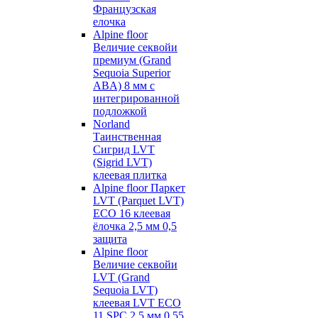
Французская
елочка
Alpine floor
Величие секвойи
премиум (Grand
Sequoia Superior
ABA) 8 мм с
интегрированной
подложкой
Norland
Таинственная
Сигрид LVT
(Sigrid LVT)
клеевая плитка
Alpine floor Паркет
LVT (Parquet LVT)
ECO 16 клеевая
ёлочка 2,5 мм 0,5
защита
Alpine floor
Величие секвойи
LVT (Grand
Sequoia LVT)
клеевая LVT ECO
11 SPC 2,5 мм 0,55