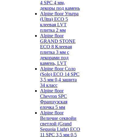
4 SPC 4 мм,
декоры под камень
Alpine floor Ультра
(Ultra) ECO 5
клеевая LVT
плитка 2 мм
Alpine floor
GRAND STONE
ECO 8 Клеевая
плитка 3 мм с
декорами под
камень, LVT
Alpine floor Соло
(Solo) ECO 14 SPC
3,5 мм 0,4 защита
34 класс
Alpine floor
Chevron SPC
Французская
елочка 5 мм
Alpine floor
Величие секвойи
светлой (Grand
Sequoia Light) ECO
11 SPC 3,5 мм 0,5