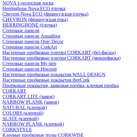
NOVA 1-полосная доска
Herringbone Nova ECO ёлочка
Chevron Nova ECO (французская ёлочка)
CHEVRON (французская ёлка)
HERRINGBONE (ёлочка)
Стеновые панели
Стеновые панели Aquafloor
Стеновые панели Orac Decor
Стеновые панели CorkArt
Настенные пробковые плитки CORKART (без фаски)
Настенные пробковые плитки CORKART (микрофаска)
Стеновые панели My step
Стеновые панели Hiwood
Настенные пробковые покрытия WALL DESIGN
Настенные пробковые покрытия iberCork
Пробковые покрытия, замковая пробка, клеевая пробка
CORKART
CORKART LITE (замок)
NARROW PLANK (замок)
NATURAL (клеевой)
COLORS (клеевой)
SLATE (клеевой)
NARROW PLANK (клеевой)
CORKSTYLE
Клеевые пробковые полы CORKWISE