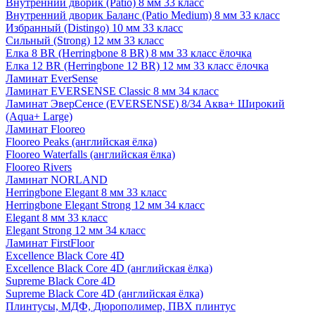
Внутренний дворик (Patio) 8 мм 33 класс
Внутренний дворик Баланс (Patio Medium) 8 мм 33 класс
Избранный (Distingo) 10 мм 33 класс
Сильный (Strong) 12 мм 33 класс
Елка 8 BR (Herringbone 8 BR) 8 мм 33 класс ёлочка
Елка 12 BR (Herringbone 12 BR) 12 мм 33 класс ёлочка
Ламинат EverSense
Ламинат EVERSENSE Classic 8 мм 34 класс
Ламинат ЭверСенсе (EVERSENSE) 8/34 Аква+ Широкий
(Aqua+ Large)
Ламинат Flooreo
Flooreo Peaks (английская ёлка)
Flooreo Waterfalls (английская ёлка)
Flooreo Rivers
Ламинат NORLAND
Herringbone Elegant 8 мм 33 класс
Herringbone Elegant Strong 12 мм 34 класс
Elegant 8 мм 33 класс
Elegant Strong 12 мм 34 класс
Ламинат FirstFloor
Excellence Black Core 4D
Excellence Black Core 4D (английская ёлка)
Supreme Black Core 4D
Supreme Black Core 4D (английская ёлка)
Плинтусы, МДФ, Дюрополимер, ПВХ плинтус