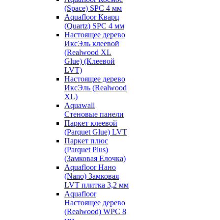
(Space) SPC 4 мм
Aquafloor Кварц
(Quartz) SPC 4 мм
Настоящее дерево
ИксЭль клеевой
(Realwood XL
Glue) (Клеевой
LVT)
Настоящее дерево
ИксЭль (Realwood
XL)
Aquawall
Стеновые панели
Паркет клеевой
(Parquet Glue) LVT
Паркет плюс
(Parquet Plus)
(Замковая Елочка)
Aquafloor Нано
(Nano) Замковая
LVT плитка 3,2 мм
Aquafloor
Настоящее дерево
(Realwood) WPC 8