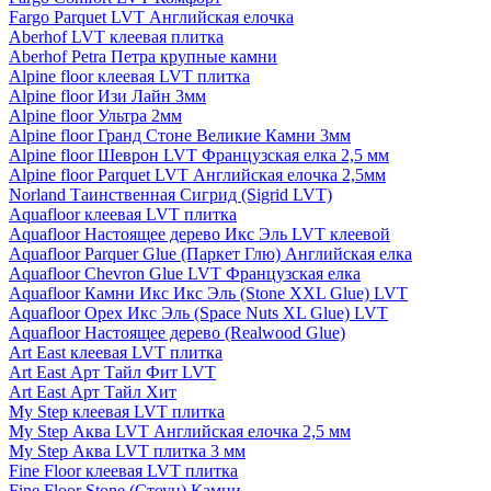
Fargo Parquet LVT Английская елочка
Aberhof LVT клеевая плитка
Aberhof Petra Петра крупные камни
Alpine floor клеевая LVT плитка
Alpine floor Изи Лайн 3мм
Alpine floor Ультра 2мм
Alpine floor Гранд Стоне Великие Камни 3мм
Alpine floor Шеврон LVT Французская елка 2,5 мм
Alpine floor Parquet LVT Английская елочка 2,5мм
Norland Таинственная Сигрид (Sigrid LVT)
Aquafloor клеевая LVT плитка
Aquafloor Настоящее дерево Икс Эль LVT клеевой
Aquafloor Parquer Glue (Паркет Глю) Английская елка
Aquafloor Chevron Glue LVT Французская елка
Aquafloor Камни Икс Икс Эль (Stone XXL Glue) LVT
Aquafloor Орех Икс Эль (Space Nuts XL Glue) LVT
Aquafloor Настоящее дерево (Realwood Glue)
Art East клеевая LVT плитка
Art East Арт Тайл Фит LVT
Art East Арт Тайл Хит
My Step клеевая LVT плитка
My Step Аква LVT Английская елочка 2,5 мм
My Step Аква LVT плитка 3 мм
Fine Floor клеевая LVT плитка
Fine Floor Stone (Стоун) Камни