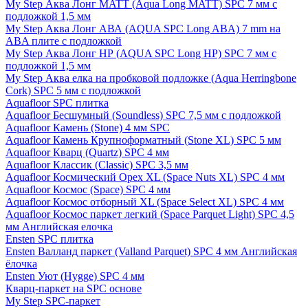
My Step Аква Лонг MATT (Aqua Long MATT) SPC 7 мм с
подложкой 1,5 мм
My Step Аква Лонг АВА (AQUA SPC Long ABA) 7 mm на
ABA плите с подложкой
My Step Аква Лонг НР (AQUA SPC Long HP) SPC 7 мм с
подложкой 1,5 мм
My Step Аква елка на пробковой подложке (Aqua Herringbone
Cork) SPC 5 мм с подложкой
Aquafloor SPC плитка
Aquafloor Бесшумный (Soundless) SPC 7,5 мм с подложкой
Aquafloor Камень (Stone) 4 мм SPC
Aquafloor Камень Крупноформатный (Stone XL) SPC 5 мм
Aquafloor Кварц (Quartz) SPC 4 мм
Aquafloor Классик (Classic) SPC 3,5 мм
Aquafloor Космический Орех XL (Space Nuts XL) SPC 4 мм
Aquafloor Космос (Space) SPC 4 мм
Aquafloor Космос отборный XL (Space Select XL) SPC 4 мм
Aquafloor Космос паркет легкий (Space Parquet Light) SPC 4,5
мм Английская елочка
Ensten SPC плитка
Ensten Валланд паркет (Valland Parquet) SPC 4 мм Английская
ёлочка
Ensten Уют (Hygge) SPC 4 мм
Кварц-паркет на SPC основе
My Step SPC-паркет