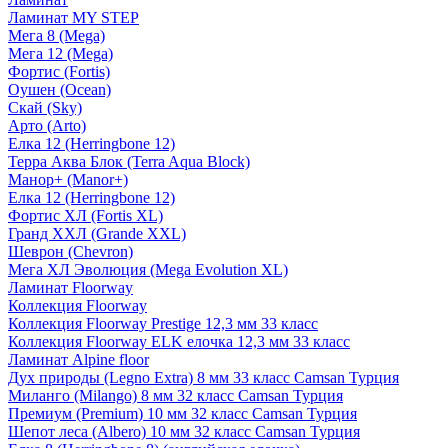
Ламинат MY STEP
Мега 8 (Mega)
Мега 12 (Mega)
Фортис (Fortis)
Оушен (Ocean)
Скай (Sky)
Арто (Arto)
Елка 12 (Herringbone 12)
Терра Аква Блок (Terra Aqua Block)
Манор+ (Manor+)
Елка 12 (Herringbone 12)
Фортис ХЛ (Fortis XL)
Гранд ХХЛ (Grande XXL)
Шеврон (Chevron)
Мега ХЛ Эволюция (Mega Evolution XL)
Ламинат Floorway
Коллекция Floorway
Коллекция Floorway Prestige 12,3 мм 33 класс
Коллекция Floorway ELK елочка 12,3 мм 33 класс
Ламинат Alpine floor
Дух природы (Legno Extra) 8 мм 33 класс Camsan Турция
Миланго (Milango) 8 мм 32 класс Camsan Турция
Премиум (Premium) 10 мм 32 класс Camsan Турция
Шепот леса (Albero) 10 мм 32 класс Camsan Турция