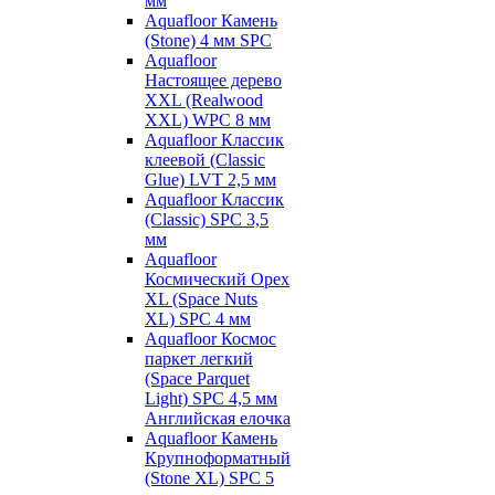
мм
Aquafloor Камень
(Stone) 4 мм SPC
Aquafloor
Настоящее дерево
XXL (Realwood
XXL) WPC 8 мм
Aquafloor Классик
клеевой (Classic
Glue) LVT 2,5 мм
Aquafloor Классик
(Classic) SPC 3,5
мм
Aquafloor
Космический Орех
XL (Space Nuts
XL) SPC 4 мм
Aquafloor Космос
паркет легкий
(Space Parquet
Light) SPC 4,5 мм
Английская елочка
Aquafloor Камень
Крупноформатный
(Stone XL) SPC 5