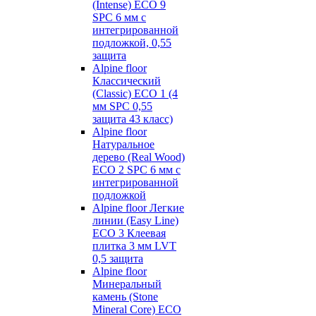
(Intense) ECO 9
SPC 6 мм с
интегрированной
подложкой, 0,55
защита
Alpine floor
Классический
(Classic) ECO 1 (4
мм SPC 0,55
защита 43 класс)
Alpine floor
Натуральное
дерево (Real Wood)
ECO 2 SPC 6 мм с
интегрированной
подложкой
Alpine floor Легкие
линии (Easy Line)
ECO 3 Клеевая
плитка 3 мм LVT
0,5 защита
Alpine floor
Минеральный
камень (Stone
Mineral Core) ECO