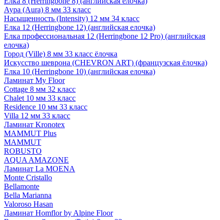
Елка 8 (Herringbone 8) (английская елочка)
Аура (Aura) 8 мм 33 класс
Насыщенность (Intensity) 12 мм 34 класс
Елка 12 (Herringbone 12) (английская елочка)
Елка профессиональная 12 (Herringbone 12 Pro) (английская
елочка)
Город (Ville) 8 мм 33 класс ёлочка
Искусство шеврона (CHEVRON ART) (французская ёлочка)
Елка 10 (Herringbone 10) (английская елочка)
Ламинат My Floor
Cottage 8 мм 32 класс
Chalet 10 мм 33 класс
Residence 10 мм 33 класс
Villa 12 мм 33 класс
Ламинат Kronotex
MAMMUT Plus
MAMMUT
ROBUSTO
AQUA AMAZONE
Ламинат La MOENA
Monte Cristallo
Bellamonte
Bella Marianna
Valoroso Hasan
Ламинат Homflor by Alpine Floor