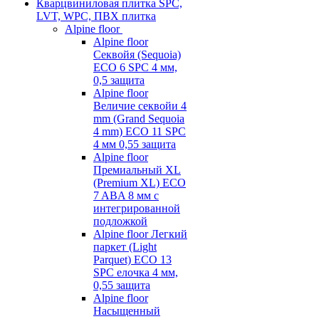
Кварцвиниловая плитка SPC,
LVT, WPC, ПВХ плитка
Alpine floor
Alpine floor
Секвойя (Sequoia)
ECO 6 SPC 4 мм,
0,5 защита
Alpine floor
Величие секвойи 4
mm (Grand Sequoia
4 mm) ECO 11 SPC
4 мм 0,55 защита
Alpine floor
Премиальный XL
(Premium XL) ECO
7 ABA 8 мм с
интегрированной
подложкой
Alpine floor Легкий
паркет (Light
Parquet) ECO 13
SPC елочка 4 мм,
0,55 защита
Alpine floor
Насыщенный