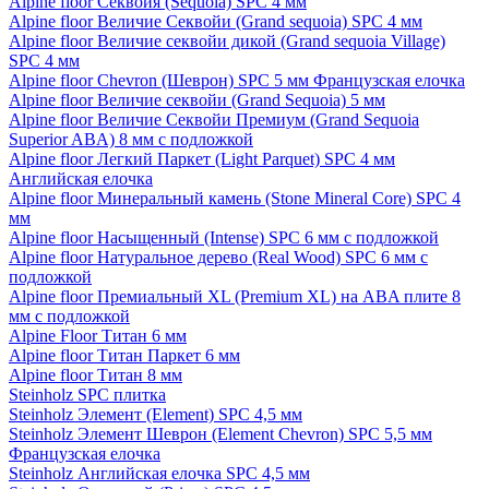
Alpine floor Секвойя (Sequoia) SPC 4 мм
Alpine floor Величие Секвойи (Grand sequoia) SPC 4 мм
Alpine floor Величие секвойи дикой (Grand sequoia Village)
SPC 4 мм
Alpine floor Chevron (Шеврон) SPC 5 мм Французская елочка
Alpine floor Величие секвойи (Grand Sequoia) 5 мм
Alpine floor Величие Секвойи Премиум (Grand Sequoia
Superior ABA) 8 мм с подложкой
Alpine floor Легкий Паркет (Light Parquet) SPC 4 мм
Английская елочка
Alpine floor Минеральный камень (Stone Mineral Core) SPC 4
мм
Alpine floor Насыщенный (Intense) SPC 6 мм с подложкой
Alpine floor Натуральное дерево (Real Wood) SPC 6 мм с
подложкой
Alpine floor Премиальный XL (Premium XL) на ABA плите 8
мм с подложкой
Alpine Floor Титан 6 мм
Alpine floor Титан Паркет 6 мм
Alpine floor Титан 8 мм
Steinholz SPC плитка
Steinholz Элемент (Element) SPC 4,5 мм
Steinholz Элемент Шеврон (Element Chevron) SPC 5,5 мм
Французская елочка
Steinholz Английская елочка SPC 4,5 мм