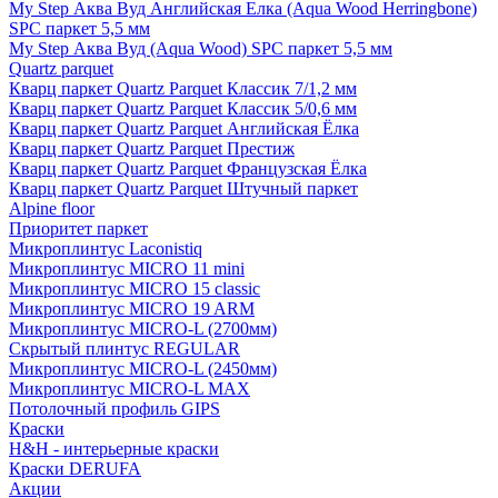
My Step Аква Вуд Английская Елка (Aqua Wood Herringbone)
SPC паркет 5,5 мм
My Step Аква Вуд (Aqua Wood) SPC паркет 5,5 мм
Quartz parquet
Кварц паркет Quartz Parquet Классик 7/1,2 мм
Кварц паркет Quartz Parquet Классик 5/0,6 мм
Кварц паркет Quartz Parquet Английская Ёлка
Кварц паркет Quartz Parquet Престиж
Кварц паркет Quartz Parquet Французская Ёлка
Кварц паркет Quartz Parquet Штучный паркет
Alpine floor
Приоритет паркет
Микроплинтус Laconistiq
Микроплинтус MICRO 11 mini
Микроплинтус MICRO 15 classic
Микроплинтус MICRO 19 ARM
Микроплинтус MICRO-L (2700мм)
Скрытый плинтус REGULAR
Микроплинтус MICRO-L (2450мм)
Микроплинтус MICRO-L MAX
Потолочный профиль GIPS
Краски
H&H - интерьерные краски
Краски DERUFA
Акции