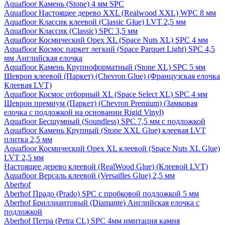
Aquafloor Камень (Stone) 4 мм SPC
Aquafloor Настоящее дерево XXL (Realwood XXL) WPC 8 мм
Aquafloor Классик клеевой (Classic Glue) LVT 2,5 мм
Aquafloor Классик (Classic) SPC 3,5 мм
Aquafloor Космический Орех XL (Space Nuts XL) SPC 4 мм
Aquafloor Космос паркет легкий (Space Parquet Light) SPC 4,5
мм Английская елочка
Aquafloor Камень Крупноформатный (Stone XL) SPC 5 мм
Шеврон клеевой (Паркет) (Chevron Glue) (Французская елочка
Клеевая LVT)
Aquafloor Космос отборный XL (Space Select XL) SPC 4 мм
Шеврон премиум (Паркет) (Chevron Premium) (Замковая
елочка с подложкой на основании Rigid Vinyl)
Aquafloor Бесшумный (Soundless) SPC 7,5 мм с подложкой
Aquafloor Камень Крупный (Stone XXL Glue) клеевая LVT
плитка 2,5 мм
Aquafloor Космический Орех XL клеевой (Space Nuts XL Glue)
LVT 2,5 мм
Настоящее дерево клеевой (RealWood Glue) (Клеевой LVT)
Aquafloor Версаль клеевой (Versailles Glue) 2,5 мм
Aberhof
Aberhof Прадо (Prado) SPC с пробковой подложкой 5 мм
Aberhof Бриллиантовый (Diamante) Английская елочка с
подложкой
Aberhof Петра (Petra CL) SPC 4мм имитация камня