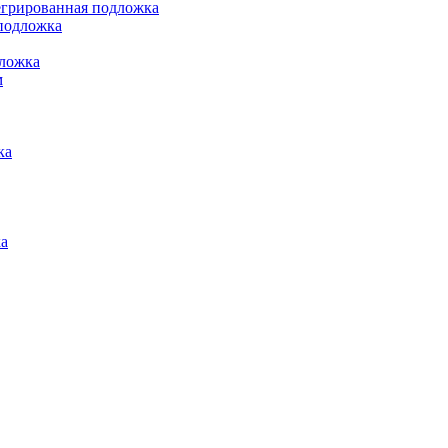
грированная подложка
подложка
ложка
м
ка
а