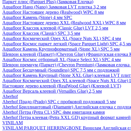
Паркет плюс (Parquet Plus) (Замковая Елочка)
Aquafloor Нано (Nano) Замковая LVT плитка 3,2 мм
Aquafloor Настоящее дерево (Realwood) WPC 8 мм
Aquafloor Камень (Stone) 4 мм SPC
Aquafloor Настоящее дерево XXL (Realwood XXL) WPC 8 мм
Aquafloor Классик клеевой (Classic Glue) LVT 2,5 мм
Aquafloor Классик (Classic) SPC 3,5 мм
Aquafloor Космический Орех XL (Space Nuts XL) SPC 4 мм
Aquafloor Космос паркет легкий (Space Parquet Light) SPC 4,5 
Aquafloor Камень Крупноформатный (Stone XL) SPC 5 мм
Шеврон клеевой (Паркет) (Chevron Glue) (Французская елочка 
Aquafloor Космос отборный XL (Space Select XL) SPC 4 мм
Шеврон премиум (Паркет) (Chevron Premium) (Замковая елочка 
Aquafloor Бесшумный (Soundless) SPC 7,5 мм с подложкой
Aquafloor Камень Крупный (Stone XXL Glue) клеевая LVT плит
Aquafloor Космический Орех XL клеевой (Space Nuts XL Glue) 
Настоящее дерево клеевой (RealWood Glue) (Клеевой LVT)
Aquafloor Версаль клеевой (Versailles Glue) 2,5 мм
Aberhof
Aberhof Прадо (Prado) SPC с пробковой подложкой 5 мм
Aberhof Бриллиантовый (Diamante) Английская елочка с подло
Aberhof Петра (Petra CL) SPC 4мм имитация камня
Aberhof Петра клеевая (Petra XXL GD) крупный формат камней
VINILAM
VINILAM PARQUET HERRINGBONE Винилам Английская ел