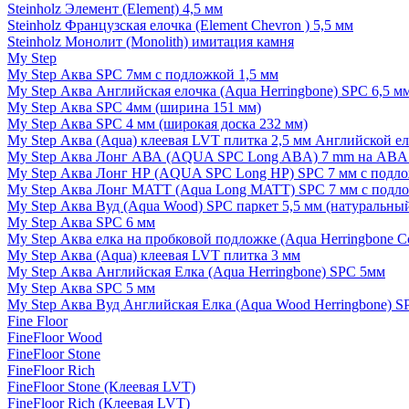
Steinholz Элемент (Element) 4,5 мм
Steinholz Французская елочка (Element Chevron ) 5,5 мм
Steinholz Монолит (Monolith) имитация камня
My Step
My Step Аква SPC 7мм c подложкой 1,5 мм
My Step Аква Английская елочка (Aqua Herringbone) SPC 6,5 м
My Step Аква SPC 4мм (ширина 151 мм)
My Step Аква SPC 4 мм (широкая доска 232 мм)
My Step Аква (Aqua) клеевая LVT плитка 2,5 мм Английской е
My Step Аква Лонг АВА (AQUA SPC Long ABA) 7 mm на ABA 
My Step Аква Лонг НР (AQUA SPC Long HP) SPC 7 мм с подло
My Step Аква Лонг MATT (Aqua Long MATT) SPC 7 мм с подло
My Step Аква Вуд (Aqua Wood) SPC паркет 5,5 мм (натуральны
My Step Аква SPC 6 мм
My Step Аква елка на пробковой подложке (Aqua Herringbone C
My Step Аква (Aqua) клеевая LVT плитка 3 мм
My Step Аква Английская Елка (Aqua Herringbone) SPC 5мм
My Step Аква SPC 5 мм
My Step Аква Вуд Английская Елка (Aqua Wood Herringbone) S
Fine Floor
FineFloor Wood
FineFloor Stone
FineFloor Rich
FineFloor Stone (Клеевая LVT)
FineFloor Rich (Клеевая LVT)