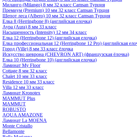
Миланго (Milango) 8 мм 32 класс Camsan Турция
Премиум (Premium) 10 мм 32 класс Camsan Турция
Шепот леса (Albero) 10 мм 32 класс Camsan Турция
Елка 8 (Herringbone 8) (английская елочка)
Аура (Aura) 8 мм 33 класс
Насыщенность (Intensity) 12 мм 34 класс
Елка 12 (Herringbone 12) (английская елочка)
Елка профессиональная 12 (Herringbone 12 Pro) (английская ело
Город (Ville) 8 мм 33 класс ёлочка
Искусство шеврона (CHEVRON ART) (французская ёлочка)
Елка 10 (Herringbone 10) (английская елочка)
Ламинат My Floor
Cottage 8 мм 32 класс
Chalet 10 мм 33 класс
Residence 10 мм 33 класс
Villa 12 мм 33 класс
Ламинат Kronotex
MAMMUT Plus
MAMMUT
ROBUSTO
AQUA AMAZONE
Ламинат La MOENA
Monte Cristallo
Bellamonte
Bella Marianna