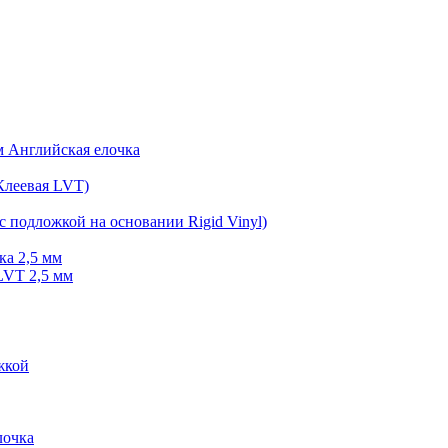
мм Английская елочка
Клеевая LVT)
с подложкой на основании Rigid Vinyl)
ка 2,5 мм
LVT 2,5 мм
жкой
очка