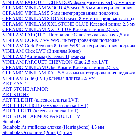
VINILAM PARQUET CHEVRON французская елка 8,5 мм инте
CERAMO VINILAM WOOD 4,5 мм и 5,5 мм интегрированная 
CERAMO VINILAM 5,5 мм интегрированная подложка
CERAMO VINILAM STONE 6 мм и 8 мм интегрированная под
CERAMO VINILAM XXL STONE GLUE Клеевой винил 2,5 м
CERAMO VINILAM XXL GLUE Клеевой винил 2,5 мм
VINILAM PARQUET Herringbone Glue ёлочка клеевая 2,5 мм
VINILAM CORK 7 мм WPC интегрированная подложка
VINILAM Cork Premium 8,0 mm WPC интегрированная подлож
VINILAM Click LVT (Винилам Клик)
VINILAM (Винилам) Клеевая Премиум
VINILAM PARQUET CHEVRON Glue 2,5 мм LVT
CERAMO VINILAM Glue Камни Клеевой винил 2,5 мм
CERAMO VINILAM XXL 5,5 и 8 мм интегрированная подложк
VINILAM Glue (LVT) клеевая плитка 2.5 мм
ART EAST
ART STONE ARMOR
ART STONE
ART TILE HIT (клеевая плитка LVT)
ART TILE CLICK (замковая плитка LVT)
ART TILE FIT (клеевая плитка LVT)
ART STONE ARMOR PARQUET HV
Steinholz
Steinholz Английская елочка (Herringbone) 4,5 мм
Steinholz Основной (Prime) 4,5 мм