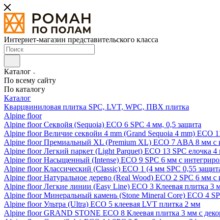
Интернет-магазин представительского класса
Каталог
По всему сайту
По каталогу
Каталог
Кварцвиниловая плитка SPC, LVT, WPC, ПВХ плитка
Alpine floor
Alpine floor Секвойя (Sequoia) ECO 6 SPC 4 мм, 0,5 защита
Alpine floor Величие секвойи 4 mm (Grand Sequoia 4 mm) ECO 1
Alpine floor Премиальный XL (Premium XL) ECO 7 ABA 8 мм с
Alpine floor Легкий паркет (Light Parquet) ECO 13 SPC елочка 4
Alpine floor Насыщенный (Intense) ECO 9 SPC 6 мм с интегрир
Alpine floor Классический (Classic) ECO 1 (4 мм SPC 0,55 защит
Alpine floor Натуральное дерево (Real Wood) ECO 2 SPC 6 мм 
Alpine floor Легкие линии (Easy Line) ECO 3 Клеевая плитка 3
Alpine floor Минеральный камень (Stone Mineral Core) ECO 4 S
Alpine floor Ультра (Ultra) ECO 5 клеевая LVT плитка 2 мм
Alpine floor GRAND STONE ECO 8 Клеевая плитка 3 мм с деко