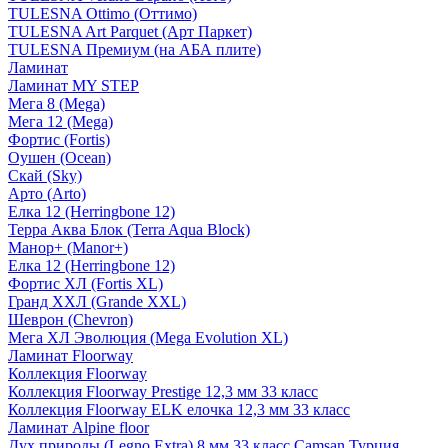
TULESNA Ottimo (Оттимо)
TULESNA Art Parquet (Арт Паркет)
TULESNA Премиум (на АБА плите)
Ламинат
Ламинат MY STEP
Мега 8 (Mega)
Мега 12 (Mega)
Фортис (Fortis)
Оушен (Ocean)
Скай (Sky)
Арто (Arto)
Елка 12 (Herringbone 12)
Терра Аква Блок (Terra Aqua Block)
Манор+ (Manor+)
Елка 12 (Herringbone 12)
Фортис ХЛ (Fortis XL)
Гранд ХХЛ (Grande XXL)
Шеврон (Chevron)
Мега ХЛ Эволюция (Mega Evolution XL)
Ламинат Floorway
Коллекция Floorway
Коллекция Floorway Prestige 12,3 мм 33 класс
Коллекция Floorway ELK елочка 12,3 мм 33 класс
Ламинат Alpine floor
Дух природы (Legno Extra) 8 мм 33 класс Camsan Турция