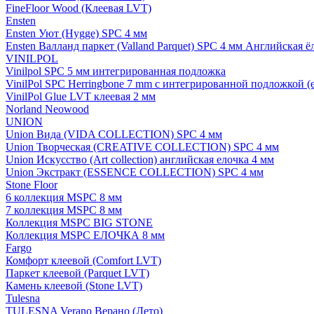
FineFloor Wood (Клеевая LVT)
Ensten
Ensten Уют (Hygge) SPC 4 мм
Ensten Валланд паркет (Valland Parquet) SPC 4 мм Английская ё
VINILPOL
Vinilpol SPC 5 мм интегрированная подложка
VinilPol SPC Herringbone 7 mm с интегрированной подложкой (
VinilPol Glue LVT клеевая 2 мм
Norland Neowood
UNION
Union Вида (VIDA COLLECTION) SPC 4 мм
Union Творческая (CREATIVE COLLECTION) SPC 4 мм
Union Искусство (Art collection) английская елочка 4 мм
Union Экстракт (ESSENCE COLLECTION) SPC 4 мм
Stone Floor
6 коллекция MSPC 8 мм
7 коллекция MSPC 8 мм
Коллекция MSPC BIG STONE
Коллекция MSPC ЕЛОЧКА 8 мм
Fargo
Комфорт клеевой (Comfort LVT)
Паркет клеевой (Parquet LVT)
Камень клеевой (Stone LVT)
Tulesna
TULESNA Verano Верано (Лето)