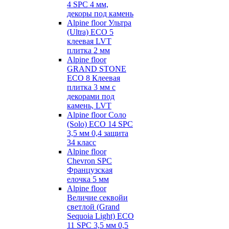
4 SPC 4 мм,
декоры под камень
Alpine floor Ультра
(Ultra) ECO 5
клеевая LVT
плитка 2 мм
Alpine floor
GRAND STONE
ECO 8 Клеевая
плитка 3 мм с
декорами под
камень, LVT
Alpine floor Соло
(Solo) ECO 14 SPC
3,5 мм 0,4 защита
34 класс
Alpine floor
Chevron SPC
Французская
елочка 5 мм
Alpine floor
Величие секвойи
светлой (Grand
Sequoia Light) ECO
11 SPC 3,5 мм 0,5