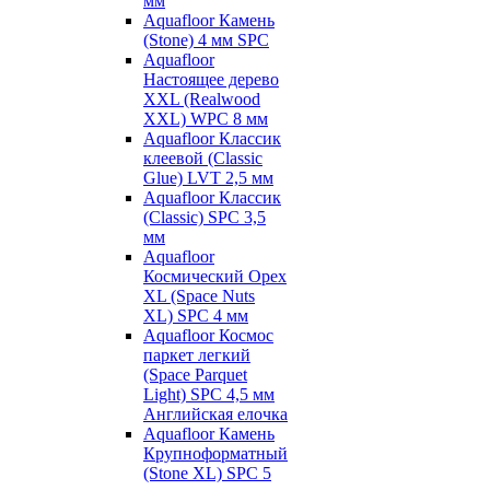
мм
Aquafloor Камень
(Stone) 4 мм SPC
Aquafloor
Настоящее дерево
XXL (Realwood
XXL) WPC 8 мм
Aquafloor Классик
клеевой (Classic
Glue) LVT 2,5 мм
Aquafloor Классик
(Classic) SPC 3,5
мм
Aquafloor
Космический Орех
XL (Space Nuts
XL) SPC 4 мм
Aquafloor Космос
паркет легкий
(Space Parquet
Light) SPC 4,5 мм
Английская елочка
Aquafloor Камень
Крупноформатный
(Stone XL) SPC 5