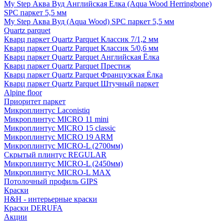
My Step Аква Вуд Английская Елка (Aqua Wood Herringbone)
SPC паркет 5,5 мм
My Step Аква Вуд (Aqua Wood) SPC паркет 5,5 мм
Quartz parquet
Кварц паркет Quartz Parquet Классик 7/1,2 мм
Кварц паркет Quartz Parquet Классик 5/0,6 мм
Кварц паркет Quartz Parquet Английская Ёлка
Кварц паркет Quartz Parquet Престиж
Кварц паркет Quartz Parquet Французская Ёлка
Кварц паркет Quartz Parquet Штучный паркет
Alpine floor
Приоритет паркет
Микроплинтус Laconistiq
Микроплинтус MICRO 11 mini
Микроплинтус MICRO 15 classic
Микроплинтус MICRO 19 ARM
Микроплинтус MICRO-L (2700мм)
Скрытый плинтус REGULAR
Микроплинтус MICRO-L (2450мм)
Микроплинтус MICRO-L MAX
Потолочный профиль GIPS
Краски
H&H - интерьерные краски
Краски DERUFA
Акции