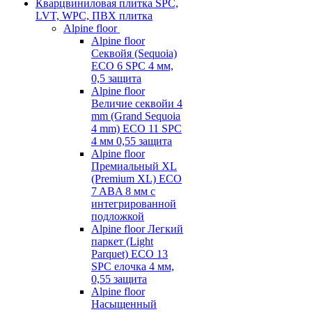
Кварцвиниловая плитка SPC,
LVT, WPC, ПВХ плитка
Alpine floor
Alpine floor
Секвойя (Sequoia)
ECO 6 SPC 4 мм,
0,5 защита
Alpine floor
Величие секвойи 4
mm (Grand Sequoia
4 mm) ECO 11 SPC
4 мм 0,55 защита
Alpine floor
Премиальный XL
(Premium XL) ECO
7 ABA 8 мм с
интегрированной
подложкой
Alpine floor Легкий
паркет (Light
Parquet) ECO 13
SPC елочка 4 мм,
0,55 защита
Alpine floor
Насыщенный