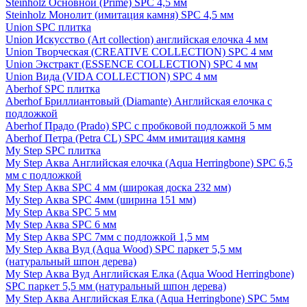
Steinholz Основной (Prime) SPC 4,5 мм
Steinholz Монолит (имитация камня) SPC 4,5 мм
Union SPC плитка
Union Искусство (Art collection) английская елочка 4 мм
Union Творческая (CREATIVE COLLECTION) SPC 4 мм
Union Экстракт (ESSENCE COLLECTION) SPC 4 мм
Union Вида (VIDA COLLECTION) SPC 4 мм
Aberhof SPC плитка
Aberhof Бриллиантовый (Diamante) Английская елочка с
подложкой
Aberhof Прадо (Prado) SPC с пробковой подложкой 5 мм
Aberhof Петра (Petra CL) SPC 4мм имитация камня
My Step SPC плитка
My Step Аква Английская елочка (Aqua Herringbone) SPC 6,5
мм с подложкой
My Step Аква SPC 4 мм (широкая доска 232 мм)
My Step Аква SPC 4мм (ширина 151 мм)
My Step Аква SPC 5 мм
My Step Аква SPC 6 мм
My Step Аква SPC 7мм c подложкой 1,5 мм
My Step Аква Вуд (Aqua Wood) SPC паркет 5,5 мм
(натуральный шпон дерева)
My Step Аква Вуд Английская Елка (Aqua Wood Herringbone)
SPC паркет 5,5 мм (натуральный шпон дерева)
My Step Аква Английская Елка (Aqua Herringbone) SPC 5мм