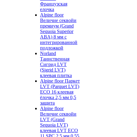
Французская
елочка
Alpine floor
Величие секвойи
премиум (Grand
Sequoia Superior
ABA) 8 мм с
интегрированной
подложкой
Norland
Таинственная
Сигрид LVT
(Sigrid LVT)
клеевая плитка
Alpine floor Паркет
LVT (Parquet LVT)
ECO 16 клеевая
ёлочка 2,5 мм 0,5
защита
Alpine floor
Величие секвойи
LVT (Grand
Sequoia LVT)
клеевая LVT ECO
11 SPC 2,5 мм 0,55