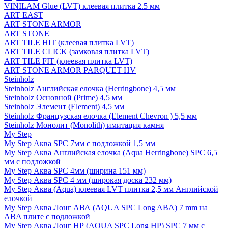
VINILAM Glue (LVT) клеевая плитка 2.5 мм
ART EAST
ART STONE ARMOR
ART STONE
ART TILE HIT (клеевая плитка LVT)
ART TILE CLICK (замковая плитка LVT)
ART TILE FIT (клеевая плитка LVT)
ART STONE ARMOR PARQUET HV
Steinholz
Steinholz Английская елочка (Herringbone) 4,5 мм
Steinholz Основной (Prime) 4,5 мм
Steinholz Элемент (Element) 4,5 мм
Steinholz Французская елочка (Element Chevron ) 5,5 мм
Steinholz Монолит (Monolith) имитация камня
My Step
My Step Аква SPC 7мм c подложкой 1,5 мм
My Step Аква Английская елочка (Aqua Herringbone) SPC 6,5
мм с подложкой
My Step Аква SPC 4мм (ширина 151 мм)
My Step Аква SPC 4 мм (широкая доска 232 мм)
My Step Аква (Aqua) клеевая LVT плитка 2,5 мм Английской
елочкой
My Step Аква Лонг АВА (AQUA SPC Long ABA) 7 mm на
ABA плите с подложкой
My Step Аква Лонг НР (AQUA SPC Long HP) SPC 7 мм с