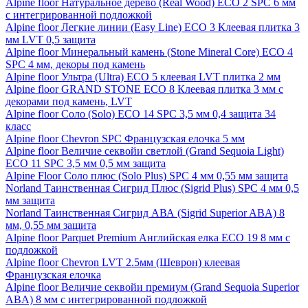
Alpine floor Натуральное дерево (Real Wood) ECO 2 SPC 6 мм
с интегрированной подложкой
Alpine floor Легкие линии (Easy Line) ECO 3 Клеевая плитка 3
мм LVT 0,5 защита
Alpine floor Минеральный камень (Stone Mineral Core) ECO 4
SPC 4 мм, декоры под камень
Alpine floor Ультра (Ultra) ECO 5 клеевая LVT плитка 2 мм
Alpine floor GRAND STONE ECO 8 Клеевая плитка 3 мм с
декорами под камень, LVT
Alpine floor Соло (Solo) ECO 14 SPC 3,5 мм 0,4 защита 34
класс
Alpine floor Chevron SPC Французская елочка 5 мм
Alpine floor Величие секвойи светлой (Grand Sequoia Light)
ECO 11 SPC 3,5 мм 0,5 мм защита
Alpine Floor Соло плюс (Solo Plus) SPC 4 мм 0,55 мм защита
Norland Таинственная Сигрид Плюс (Sigrid Plus) SPC 4 мм 0,5
мм защита
Norland Таинственная Сигрид АВА (Sigrid Superior ABA) 8
мм, 0,55 мм защита
Alpine floor Parquet Premium Английская елка ECO 19 8 мм с
подложкой
Alpine floor Chevron LVT 2.5мм (Шеврон) клеевая
Французская елочка
Alpine floor Величие секвойи премиум (Grand Sequoia Superior
ABA) 8 мм с интегрированной подложкой