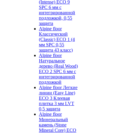
(Intense) ECO 9
SPC 6 мм с
интегрированной
подложкой, 0,55
защита
Alpine floor
Классический
(Classic) ECO 1 (4
мм SPC 0,55
защита 43 класс)
Alpine floor
Натуральное
дерево (Real Wood)
ECO 2 SPC 6 мм с
интегрированной
подложкой
Alpine floor Легкие
линии (Easy Line)
ECO 3 Клеевая
плитка 3 мм LVT
0,5 защита
Alpine floor
Минеральный
камень (Stone
Mineral Core) ECO