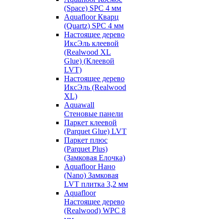
(Space) SPC 4 мм
Aquafloor Кварц
(Quartz) SPC 4 мм
Настоящее дерево
ИксЭль клеевой
(Realwood XL
Glue) (Клеевой
LVT)
Настоящее дерево
ИксЭль (Realwood
XL)
Aquawall
Стеновые панели
Паркет клеевой
(Parquet Glue) LVT
Паркет плюс
(Parquet Plus)
(Замковая Елочка)
Aquafloor Нано
(Nano) Замковая
LVT плитка 3,2 мм
Aquafloor
Настоящее дерево
(Realwood) WPC 8