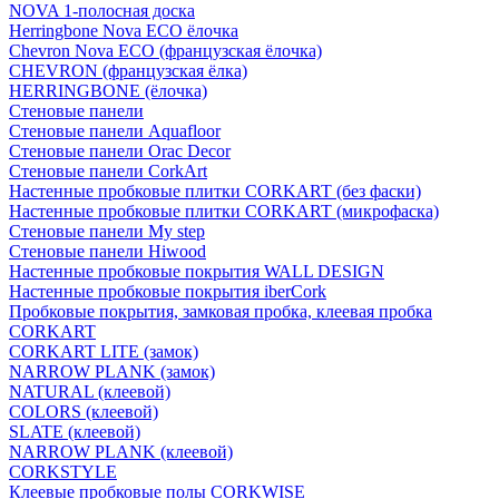
NOVA 1-полосная доска
Herringbone Nova ECO ёлочка
Chevron Nova ECO (французская ёлочка)
CHEVRON (французская ёлка)
HERRINGBONE (ёлочка)
Стеновые панели
Стеновые панели Aquafloor
Стеновые панели Orac Decor
Стеновые панели CorkArt
Настенные пробковые плитки CORKART (без фаски)
Настенные пробковые плитки CORKART (микрофаска)
Стеновые панели My step
Стеновые панели Hiwood
Настенные пробковые покрытия WALL DESIGN
Настенные пробковые покрытия iberCork
Пробковые покрытия, замковая пробка, клеевая пробка
CORKART
CORKART LITE (замок)
NARROW PLANK (замок)
NATURAL (клеевой)
COLORS (клеевой)
SLATE (клеевой)
NARROW PLANK (клеевой)
CORKSTYLE
Клеевые пробковые полы CORKWISE