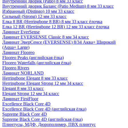
Внутренний дворик (Patio) 8 мм 33 класс
Внутренний дворик Баланс (Patio Medium) 8 мм 33 класс
Избранный (Distingo) 10 мм 33 класс
Сильный (Strong) 12 мм 33 класс
Елка 8 BR (Herringbone 8 BR) 8 мм 33 класс ёлочка
Елка 12 BR (Herringbone 12 BR) 12 мм 33 класс ёлочка
Ламинат EverSense
Ламинат EVERSENSE Classic 8 мм 34 класс
Ламинат ЭверСенсе (EVERSENSE) 8/34 Аква+ Широкий
(Aqua+ Large)
Ламинат Flooreo
Flooreo Peaks (английская ёлка)
Flooreo Waterfalls (английская ёлка)
Flooreo Rivers
Ламинат NORLAND
Herringbone Elegant 8 мм 33 класс
Herringbone Elegant Strong 12 мм 34 класс
Elegant 8 мм 33 класс
Elegant Strong 12 мм 34 класс
Ламинат FirstFloor
Excellence Black Core 4D
Excellence Black Core 4D (английская ёлка)
Supreme Black Core 4D
Supreme Black Core 4D (английская ёлка)
Плинтусы, МДФ, Дюрополимер, ПВХ плинтус