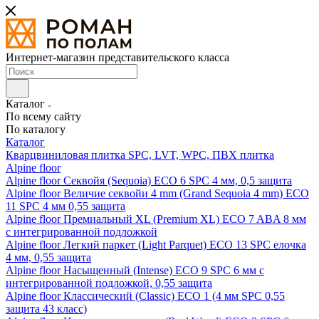
Интернет-магазин представительского класса
Каталог
По всему сайту
По каталогу
Каталог
Кварцвиниловая плитка SPC, LVT, WPC, ПВХ плитка
Alpine floor
Alpine floor Секвойя (Sequoia) ECO 6 SPC 4 мм, 0,5 защита
Alpine floor Величие секвойи 4 mm (Grand Sequoia 4 mm) ECO
11 SPC 4 мм 0,55 защита
Alpine floor Премиальный XL (Premium XL) ECO 7 ABA 8 мм
с интегрированной подложкой
Alpine floor Легкий паркет (Light Parquet) ECO 13 SPC елочка
4 мм, 0,55 защита
Alpine floor Насыщенный (Intense) ECO 9 SPC 6 мм с
интегрированной подложкой, 0,55 защита
Alpine floor Классический (Classic) ECO 1 (4 мм SPC 0,55
защита 43 класс)