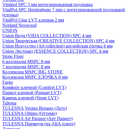
Vinilpol SPC 5 мм интегрированная подложка
VinilPol SPC Herringbone 7 mm с интегрированной подложкой
(елочка)
VinilPol Glue LVT клеевая 2 мм
Norland Neowood
UNION
Union Вида (VIDA COLLECTION) SPC 4 мм
Union Творческая (CREATIVE COLLECTION) SPC 4 мм
Union Искусство (Art collection) английская елочка 4 мм
Union Экстракт (ESSENCE COLLECTION) SPC 4 мм
Stone Floor
6 коллекция MSPC 8 мм
7 коллекция MSPC 8 мм
Коллекция MSPC BIG STONE
Коллекция MSPC ЕЛОЧКА 8 мм
Fargo
Комфорт клеевой (Comfort LVT)
Паркет клеевой (Parquet LVT)
Камень клеевой (Stone LVT)
Tulesna
TULESNA Verano Верано (Лето)
TULESNA Ottimo (Оттимо)
TULESNA Art Parquet (Арт Паркет)
TULESNA Премиум (на АБА плите)
Ламинат