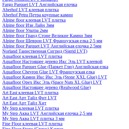
Fargo Parquet LVT Английская елочка
Aberhof LVT клеевая плитка
Aberhof Petra Петра крупные камни
Alpine floor клеевая LVT плитка
Alpine floor Изи Лайн 3мм
Alpine floor Ультра 2мм
Alpine floor Гранд Стоне Великие Камни 3мм
Alpine floor Шеврон LVT Французская елка 2,5 мм
Alpine floor Parquet LVT Английская елочка 2,5мм
Norland Таинственная Сигрид (Sigrid LVT)
Aquafloor клеевая LVT плитка
Aquafloor Настоящее дерево Икс Эль LVT клеевой
Aquafloor Parquer Glue (Паркет Глю) Английская елка
Aquafloor Chevron Glue LVT Французская елка
Aquafloor Камни Икс Икс Эль (Stone XXL Glue) LVT
Aquafloor Орех Икс Эль (Space Nuts XL Glue) LVT
Aquafloor Настоящее дерево (Realwood Glue)
Art East клеевая LVT плитка
Art East Арт Тайл Фит LVT
Art East Арт Тайл Хит
My Step клеевая LVT плитка
My Step Аква LVT Английская елочка 2,5 мм
My Step Аква LVT плитка 3 мм
Fine Floor клеевая LVT плитка
Fine Floor Stone (Стоун) Камни