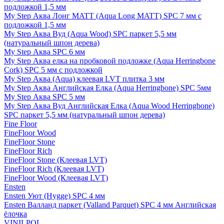
подложкой 1,5 мм
My Step Аква Лонг MATT (Aqua Long MATT) SPC 7 мм с
подложкой 1,5 мм
My Step Аква Вуд (Aqua Wood) SPC паркет 5,5 мм
(натуральный шпон дерева)
My Step Аква SPC 6 мм
My Step Аква елка на пробковой подложке (Aqua Herringbone
Cork) SPC 5 мм с подложкой
My Step Аква (Aqua) клеевая LVT плитка 3 мм
My Step Аква Английская Елка (Aqua Herringbone) SPC 5мм
My Step Аква SPC 5 мм
My Step Аква Вуд Английская Елка (Aqua Wood Herringbone)
SPC паркет 5,5 мм (натуральный шпон дерева)
Fine Floor
FineFloor Wood
FineFloor Stone
FineFloor Rich
FineFloor Stone (Клеевая LVT)
FineFloor Rich (Клеевая LVT)
FineFloor Wood (Клеевая LVT)
Ensten
Ensten Уют (Hygge) SPC 4 мм
Ensten Валланд паркет (Valland Parquet) SPC 4 мм Английская
ёлочка
VINILPOL