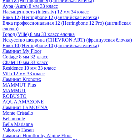
Елка 8 (Herringbone 8) (английская елочка)
Аура (Aura) 8 мм 33 класс
Насыщенность (Intensity) 12 мм 34 класс
Елка 12 (Herringbone 12) (английская елочка)
Елка профессиональная 12 (Herringbone 12 Pro) (английская
елочка)
Город (Ville) 8 мм 33 класс ёлочка
Искусство шеврона (CHEVRON ART) (французская ёлочка)
Елка 10 (Herringbone 10) (английская елочка)
Ламинат My Floor
Cottage 8 мм 32 класс
Chalet 10 мм 33 класс
Residence 10 мм 33 класс
Villa 12 мм 33 класс
Ламинат Kronotex
MAMMUT Plus
MAMMUT
ROBUSTO
AQUA AMAZONE
Ламинат La MOENA
Monte Cristallo
Bellamonte
Bella Marianna
Valoroso Hasan
Ламинат Homflor by Alpine Floor