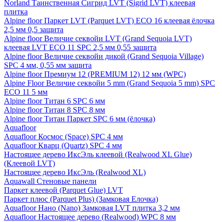
Norland Таинственная Сигрид LVT (Sigrid LVT) клеевая
плитка
Alpine floor Паркет LVT (Parquet LVT) ECO 16 клеевая ёлочка
2,5 мм 0,5 защита
Alpine floor Величие секвойи LVT (Grand Sequoia LVT)
клеевая LVT ECO 11 SPC 2,5 мм 0,55 защита
Alpine floor Величие секвойи дикой (Grand Sequoia Village)
SPC 4 мм, 0,55 мм защита
Alpine floor Премиум 12 (PREMIUM 12) 12 мм (WPC)
Alpine Floor Величие секвойи 5 mm (Grand Sequoia 5 mm) SPC
ECO 11 5 мм
Alpine floor Титан 6 SPC 6 мм
Alpine floor Титан 8 SPC 8 мм
Alpine floor Титан Паркет SPC 6 мм (ёлочка)
Aquafloor
Aquafloor Космос (Space) SPC 4 мм
Aquafloor Кварц (Quartz) SPC 4 мм
Настоящее дерево ИксЭль клеевой (Realwood XL Glue)
(Клеевой LVT)
Настоящее дерево ИксЭль (Realwood XL)
Aquawall Стеновые панели
Паркет клеевой (Parquet Glue) LVT
Паркет плюс (Parquet Plus) (Замковая Елочка)
Aquafloor Нано (Nano) Замковая LVT плитка 3,2 мм
Aquafloor Настоящее дерево (Realwood) WPC 8 мм