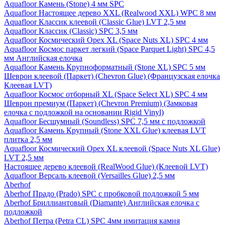
Aquafloor Камень (Stone) 4 мм SPC
Aquafloor Настоящее дерево XXL (Realwood XXL) WPC 8 мм
Aquafloor Классик клеевой (Classic Glue) LVT 2,5 мм
Aquafloor Классик (Classic) SPC 3,5 мм
Aquafloor Космический Орех XL (Space Nuts XL) SPC 4 мм
Aquafloor Космос паркет легкий (Space Parquet Light) SPC 4,5
мм Английская елочка
Aquafloor Камень Крупноформатный (Stone XL) SPC 5 мм
Шеврон клеевой (Паркет) (Chevron Glue) (Французская елочка
Клеевая LVT)
Aquafloor Космос отборный XL (Space Select XL) SPC 4 мм
Шеврон премиум (Паркет) (Chevron Premium) (Замковая
елочка с подложкой на основании Rigid Vinyl)
Aquafloor Бесшумный (Soundless) SPC 7,5 мм с подложкой
Aquafloor Камень Крупный (Stone XXL Glue) клеевая LVT
плитка 2,5 мм
Aquafloor Космический Орех XL клеевой (Space Nuts XL Glue)
LVT 2,5 мм
Настоящее дерево клеевой (RealWood Glue) (Клеевой LVT)
Aquafloor Версаль клеевой (Versailles Glue) 2,5 мм
Aberhof
Aberhof Прадо (Prado) SPC с пробковой подложкой 5 мм
Aberhof Бриллиантовый (Diamante) Английская елочка с
подложкой
Aberhof Петра (Petra CL) SPC 4мм имитация камня