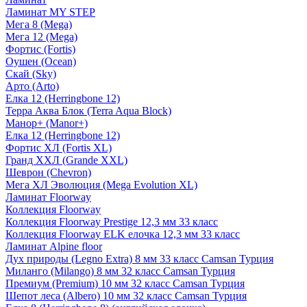
Ламинат MY STEP
Мега 8 (Mega)
Мега 12 (Mega)
Фортис (Fortis)
Оушен (Ocean)
Скай (Sky)
Арто (Arto)
Елка 12 (Herringbone 12)
Терра Аква Блок (Terra Aqua Block)
Манор+ (Manor+)
Елка 12 (Herringbone 12)
Фортис ХЛ (Fortis XL)
Гранд ХХЛ (Grande XXL)
Шеврон (Chevron)
Мега ХЛ Эволюция (Mega Evolution XL)
Ламинат Floorway
Коллекция Floorway
Коллекция Floorway Prestige 12,3 мм 33 класс
Коллекция Floorway ELK елочка 12,3 мм 33 класс
Ламинат Alpine floor
Дух природы (Legno Extra) 8 мм 33 класс Camsan Турция
Миланго (Milango) 8 мм 32 класс Camsan Турция
Премиум (Premium) 10 мм 32 класс Camsan Турция
Шепот леса (Albero) 10 мм 32 класс Camsan Турция