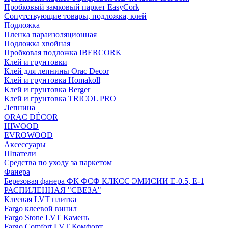
Пробковый замковый паркет EasyCork
Сопутствующие товары, подложка, клей
Подложка
Пленка параизоляционная
Подложка хвойная
Пробковая подложка IBERCORK
Клей и грунтовки
Клей для лепнины Orac Decor
Клей и грунтовка Homakoll
Клей и грунтовка Berger
Клей и грунтовка TRICOL PRO
Лепнина
ORAC DÉCOR
HIWOOD
EVROWOOD
Аксессуары
Шпатели
Средства по уходу за паркетом
Фанера
Березовая фанера ФК ФСФ КЛКСС ЭМИСИИ Е-0.5, Е-1
РАСПИЛЕННАЯ "СВЕЗА"
Клеевая LVT плитка
Fargo клеевой винил
Fargo Stone LVT Камень
Fargo Comfort LVT Комфорт