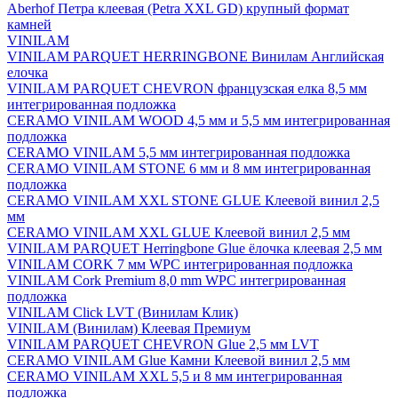
Aberhof Петра клеевая (Petra XXL GD) крупный формат
камней
VINILAM
VINILAM PARQUET HERRINGBONE Винилам Английская
елочка
VINILAM PARQUET CHEVRON французская елка 8,5 мм
интегрированная подложка
CERAMO VINILAM WOOD 4,5 мм и 5,5 мм интегрированная
подложка
CERAMO VINILAM 5,5 мм интегрированная подложка
CERAMO VINILAM STONE 6 мм и 8 мм интегрированная
подложка
CERAMO VINILAM XXL STONE GLUE Клеевой винил 2,5
мм
CERAMO VINILAM XXL GLUE Клеевой винил 2,5 мм
VINILAM PARQUET Herringbone Glue ёлочка клеевая 2,5 мм
VINILAM CORK 7 мм WPC интегрированная подложка
VINILAM Cork Premium 8,0 mm WPC интегрированная
подложка
VINILAM Click LVT (Винилам Клик)
VINILAM (Винилам) Клеевая Премиум
VINILAM PARQUET CHEVRON Glue 2,5 мм LVT
CERAMO VINILAM Glue Камни Клеевой винил 2,5 мм
CERAMO VINILAM XXL 5,5 и 8 мм интегрированная
подложка