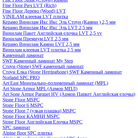
Fine Floor Рич LVT (Rich)
Fine Floor Дерево (Wood) LVT
VINILAM клеевая LVT плитка
Керамо Винилам Икс Икс Эль Стоун (Камни ) 2,5 мм
Керамо Винилам Икс Икс Эль LVT 2,5 мм
Винилам Пакет Английская елочка LVT 2,5 vv
Винилам Премиум LVT 2,5 мм
Керамо Винилам Камни LVT 2,5 мм
Винилам клеевая LVT плитка 2,5 мм
Каменный ламинат
SWF Каменный ламинат My Step
Стоун (Stone) SWF каменный ламинат
Стоун Елка (Stone Herringbone) SWF Каменный ламинат
Norland SPC PRO
Art East Минерально-полимерный ламинат (MPL)
Art Stone Armor MPL (Армор МПЛ)
Art Sone Armor Parquet HV (Армор Паркет Английская елочка)
Stone Floor MSPC
Stone Floor 6 MSPC
Stone Floor 7 (узкая плашка) MSPC
Stone Floor КАМНИ MSPC
Stone Floor Английская Елочка MSPC
SPC ламинат
Alpine floor SPC плитка