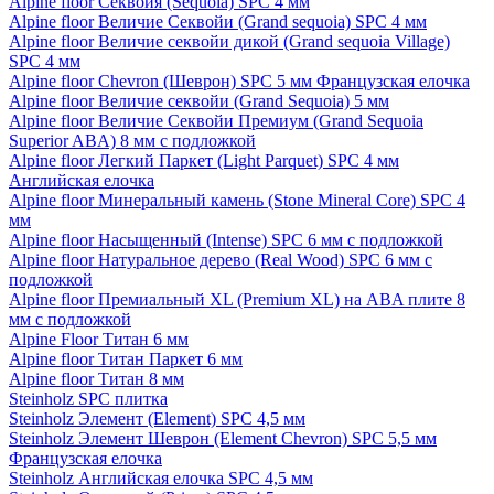
Alpine floor Секвойя (Sequoia) SPC 4 мм
Alpine floor Величие Секвойи (Grand sequoia) SPC 4 мм
Alpine floor Величие секвойи дикой (Grand sequoia Village)
SPC 4 мм
Alpine floor Chevron (Шеврон) SPC 5 мм Французская елочка
Alpine floor Величие секвойи (Grand Sequoia) 5 мм
Alpine floor Величие Секвойи Премиум (Grand Sequoia
Superior ABA) 8 мм с подложкой
Alpine floor Легкий Паркет (Light Parquet) SPC 4 мм
Английская елочка
Alpine floor Минеральный камень (Stone Mineral Core) SPC 4
мм
Alpine floor Насыщенный (Intense) SPC 6 мм с подложкой
Alpine floor Натуральное дерево (Real Wood) SPC 6 мм с
подложкой
Alpine floor Премиальный XL (Premium XL) на ABA плите 8
мм с подложкой
Alpine Floor Титан 6 мм
Alpine floor Титан Паркет 6 мм
Alpine floor Титан 8 мм
Steinholz SPC плитка
Steinholz Элемент (Element) SPC 4,5 мм
Steinholz Элемент Шеврон (Element Chevron) SPC 5,5 мм
Французская елочка
Steinholz Английская елочка SPC 4,5 мм