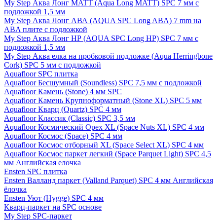
My Step Аква Лонг MATT (Aqua Long MATT) SPC 7 мм с
подложкой 1,5 мм
My Step Аква Лонг АВА (AQUA SPC Long ABA) 7 mm на
ABA плите с подложкой
My Step Аква Лонг НР (AQUA SPC Long HP) SPC 7 мм с
подложкой 1,5 мм
My Step Аква елка на пробковой подложке (Aqua Herringbone
Cork) SPC 5 мм с подложкой
Aquafloor SPC плитка
Aquafloor Бесшумный (Soundless) SPC 7,5 мм с подложкой
Aquafloor Камень (Stone) 4 мм SPC
Aquafloor Камень Крупноформатный (Stone XL) SPC 5 мм
Aquafloor Кварц (Quartz) SPC 4 мм
Aquafloor Классик (Classic) SPC 3,5 мм
Aquafloor Космический Орех XL (Space Nuts XL) SPC 4 мм
Aquafloor Космос (Space) SPC 4 мм
Aquafloor Космос отборный XL (Space Select XL) SPC 4 мм
Aquafloor Космос паркет легкий (Space Parquet Light) SPC 4,5
мм Английская елочка
Ensten SPC плитка
Ensten Валланд паркет (Valland Parquet) SPC 4 мм Английская
ёлочка
Ensten Уют (Hygge) SPC 4 мм
Кварц-паркет на SPC основе
My Step SPC-паркет