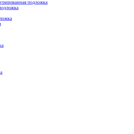
грированная подложка
подложка
ложка
м
ка
а