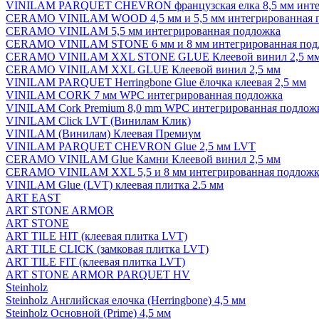
VINILAM PARQUET CHEVRON французская елка 8,5 мм инте
CERAMO VINILAM WOOD 4,5 мм и 5,5 мм интегрированная 
CERAMO VINILAM 5,5 мм интегрированная подложка
CERAMO VINILAM STONE 6 мм и 8 мм интегрированная под
CERAMO VINILAM XXL STONE GLUE Клеевой винил 2,5 м
CERAMO VINILAM XXL GLUE Клеевой винил 2,5 мм
VINILAM PARQUET Herringbone Glue ёлочка клеевая 2,5 мм
VINILAM CORK 7 мм WPC интегрированная подложка
VINILAM Cork Premium 8,0 mm WPC интегрированная подлож
VINILAM Click LVT (Винилам Клик)
VINILAM (Винилам) Клеевая Премиум
VINILAM PARQUET CHEVRON Glue 2,5 мм LVT
CERAMO VINILAM Glue Камни Клеевой винил 2,5 мм
CERAMO VINILAM XXL 5,5 и 8 мм интегрированная подложк
VINILAM Glue (LVT) клеевая плитка 2.5 мм
ART EAST
ART STONE ARMOR
ART STONE
ART TILE HIT (клеевая плитка LVT)
ART TILE CLICK (замковая плитка LVT)
ART TILE FIT (клеевая плитка LVT)
ART STONE ARMOR PARQUET HV
Steinholz
Steinholz Английская елочка (Herringbone) 4,5 мм
Steinholz Основной (Prime) 4,5 мм