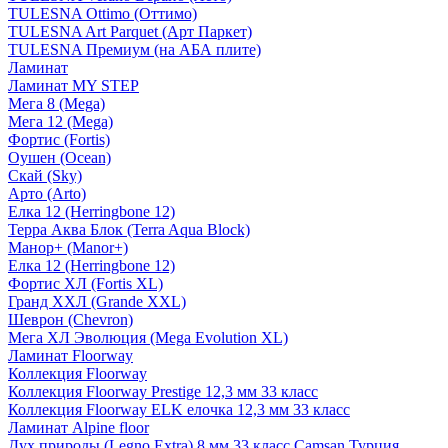
TULESNA Ottimo (Оттимо)
TULESNA Art Parquet (Арт Паркет)
TULESNA Премиум (на АБА плите)
Ламинат
Ламинат MY STEP
Мега 8 (Mega)
Мега 12 (Mega)
Фортис (Fortis)
Оушен (Ocean)
Скай (Sky)
Арто (Arto)
Елка 12 (Herringbone 12)
Терра Аква Блок (Terra Aqua Block)
Манор+ (Manor+)
Елка 12 (Herringbone 12)
Фортис ХЛ (Fortis XL)
Гранд ХХЛ (Grande XXL)
Шеврон (Chevron)
Мега ХЛ Эволюция (Mega Evolution XL)
Ламинат Floorway
Коллекция Floorway
Коллекция Floorway Prestige 12,3 мм 33 класс
Коллекция Floorway ELK елочка 12,3 мм 33 класс
Ламинат Alpine floor
Дух природы (Legno Extra) 8 мм 33 класс Camsan Турция