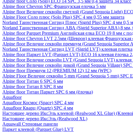
Alpine floor Соло (Solo) ECO 14 SPC 3,5 мм 0,4 защита 34 класс
Alpine floor Chevron SPC Французская елочка 5 мм
Alpine floor Величие секвойи светлой (Grand Sequoia Light) EC
Alpine Floor Соло плюс (Solo Plus) SPC 4 мм 0,55 мм защита
Norland Таинственная Сигрид Плюс (Sigrid Plus) SPC 4 мм 0,5 
Norland Таинственная Сигрид АВА (Sigrid Superior ABA) 8 мм, 
Alpine floor Parquet Premium Английская елка ECO 19 8 мм с п
Alpine floor Chevron LVT 2.5мм (Шеврон) клеевая Французская 
Alpine floor Величие секвойи премиум (Grand Sequoia Superio
Norland Таинственная Сигрид LVT (Sigrid LVT) клеевая плитка
Alpine floor Паркет LVT (Parquet LVT) ECO 16 клеевая ёлочка 2
Alpine floor Величие секвойи LVT (Grand Sequoia LVT) клеева
Alpine floor Величие секвойи дикой (Grand Sequoia Village) SPC
Alpine floor Премиум 12 (PREMIUM 12) 12 мм (WPC)
Alpine Floor Величие секвойи 5 mm (Grand Sequoia 5 mm) SPC 
Alpine floor Титан 6 SPC 6 мм
Alpine floor Титан 8 SPC 8 мм
Alpine floor Титан Паркет SPC 6 мм (ёлочка)
Aquafloor
Aquafloor Космос (Space) SPC 4 мм
Aquafloor Кварц (Quartz) SPC 4 мм
Настоящее дерево ИксЭль клеевой (Realwood XL Glue) (Клеев
Настоящее дерево ИксЭль (Realwood XL)
Aquawall Стеновые панели
Паркет клеевой (Parquet Glue) LVT