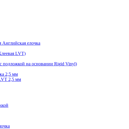
мм Английская елочка
Клеевая LVT)
с подложкой на основании Rigid Vinyl)
ка 2,5 мм
LVT 2,5 мм
жкой
очка