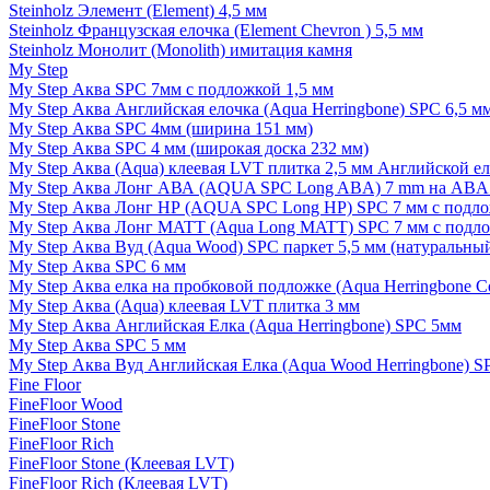
Steinholz Элемент (Element) 4,5 мм
Steinholz Французская елочка (Element Chevron ) 5,5 мм
Steinholz Монолит (Monolith) имитация камня
My Step
My Step Аква SPC 7мм c подложкой 1,5 мм
My Step Аква Английская елочка (Aqua Herringbone) SPC 6,5 м
My Step Аква SPC 4мм (ширина 151 мм)
My Step Аква SPC 4 мм (широкая доска 232 мм)
My Step Аква (Aqua) клеевая LVT плитка 2,5 мм Английской е
My Step Аква Лонг АВА (AQUA SPC Long ABA) 7 mm на ABA 
My Step Аква Лонг НР (AQUA SPC Long HP) SPC 7 мм с подло
My Step Аква Лонг MATT (Aqua Long MATT) SPC 7 мм с подло
My Step Аква Вуд (Aqua Wood) SPC паркет 5,5 мм (натуральны
My Step Аква SPC 6 мм
My Step Аква елка на пробковой подложке (Aqua Herringbone C
My Step Аква (Aqua) клеевая LVT плитка 3 мм
My Step Аква Английская Елка (Aqua Herringbone) SPC 5мм
My Step Аква SPC 5 мм
My Step Аква Вуд Английская Елка (Aqua Wood Herringbone) S
Fine Floor
FineFloor Wood
FineFloor Stone
FineFloor Rich
FineFloor Stone (Клеевая LVT)
FineFloor Rich (Клеевая LVT)