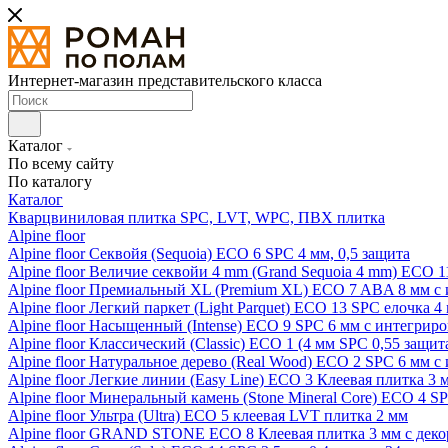
Интернет-магазин представительского класса
Каталог
По всему сайту
По каталогу
Каталог
Кварцвиниловая плитка SPC, LVT, WPC, ПВХ плитка
Alpine floor
Alpine floor Секвойя (Sequoia) ECO 6 SPC 4 мм, 0,5 защита
Alpine floor Величие секвойи 4 mm (Grand Sequoia 4 mm) ECO 1
Alpine floor Премиальный XL (Premium XL) ECO 7 ABA 8 мм с
Alpine floor Легкий паркет (Light Parquet) ECO 13 SPC елочка 4
Alpine floor Насыщенный (Intense) ECO 9 SPC 6 мм с интегрир
Alpine floor Классический (Classic) ECO 1 (4 мм SPC 0,55 защит
Alpine floor Натуральное дерево (Real Wood) ECO 2 SPC 6 мм 
Alpine floor Легкие линии (Easy Line) ECO 3 Клеевая плитка 3
Alpine floor Минеральный камень (Stone Mineral Core) ECO 4 S
Alpine floor Ультра (Ultra) ECO 5 клеевая LVT плитка 2 мм
Alpine floor GRAND STONE ECO 8 Клеевая плитка 3 мм с деко