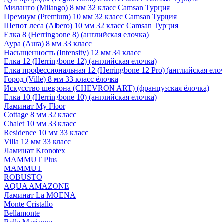
Миланго (Milango) 8 мм 32 класс Camsan Турция
Премиум (Premium) 10 мм 32 класс Camsan Турция
Шепот леса (Albero) 10 мм 32 класс Camsan Турция
Елка 8 (Herringbone 8) (английская елочка)
Аура (Aura) 8 мм 33 класс
Насыщенность (Intensity) 12 мм 34 класс
Елка 12 (Herringbone 12) (английская елочка)
Елка профессиональная 12 (Herringbone 12 Pro) (английская ело
Город (Ville) 8 мм 33 класс ёлочка
Искусство шеврона (CHEVRON ART) (французская ёлочка)
Елка 10 (Herringbone 10) (английская елочка)
Ламинат My Floor
Cottage 8 мм 32 класс
Chalet 10 мм 33 класс
Residence 10 мм 33 класс
Villa 12 мм 33 класс
Ламинат Kronotex
MAMMUT Plus
MAMMUT
ROBUSTO
AQUA AMAZONE
Ламинат La MOENA
Monte Cristallo
Bellamonte
Bella Marianna