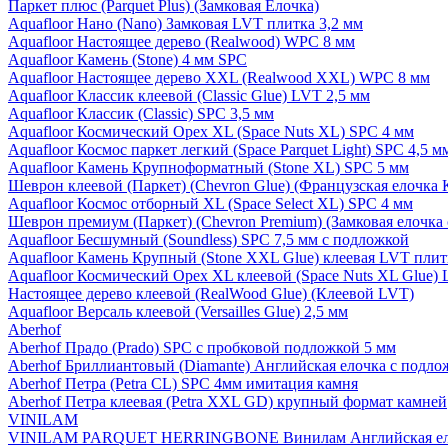
Паркет плюс (Parquet Plus) (Замковая Елочка)
Aquafloor Нано (Nano) Замковая LVT плитка 3,2 мм
Aquafloor Настоящее дерево (Realwood) WPC 8 мм
Aquafloor Камень (Stone) 4 мм SPC
Aquafloor Настоящее дерево XXL (Realwood XXL) WPC 8 мм
Aquafloor Классик клеевой (Classic Glue) LVT 2,5 мм
Aquafloor Классик (Classic) SPC 3,5 мм
Aquafloor Космический Орех XL (Space Nuts XL) SPC 4 мм
Aquafloor Космос паркет легкий (Space Parquet Light) SPC 4,5 
Aquafloor Камень Крупноформатный (Stone XL) SPC 5 мм
Шеврон клеевой (Паркет) (Chevron Glue) (Французская елочка 
Aquafloor Космос отборный XL (Space Select XL) SPC 4 мм
Шеврон премиум (Паркет) (Chevron Premium) (Замковая елочка 
Aquafloor Бесшумный (Soundless) SPC 7,5 мм с подложкой
Aquafloor Камень Крупный (Stone XXL Glue) клеевая LVT плит
Aquafloor Космический Орех XL клеевой (Space Nuts XL Glue) 
Настоящее дерево клеевой (RealWood Glue) (Клеевой LVT)
Aquafloor Версаль клеевой (Versailles Glue) 2,5 мм
Aberhof
Aberhof Прадо (Prado) SPC с пробковой подложкой 5 мм
Aberhof Бриллиантовый (Diamante) Английская елочка с подло
Aberhof Петра (Petra CL) SPC 4мм имитация камня
Aberhof Петра клеевая (Petra XXL GD) крупный формат камней
VINILAM
VINILAM PARQUET HERRINGBONE Винилам Английская ел