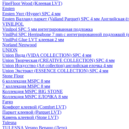
FineFloor Wood (Клеевая LVT)
Ensten
Ensten Уют (Hygge) SPC 4 мм
Ensten Валланд паркет (Valland Parquet) SPC 4 мм Английская ё
VINILPOL
Vinilpol SPC 5 мм интегрированная подложка
VinilPol SPC Herringbone 7 mm с интегрированной подложкой (
VinilPol Glue LVT клеевая 2 мм
Norland Neowood
UNION
Union Вида (VIDA COLLECTION) SPC 4 мм
Union Творческая (CREATIVE COLLECTION) SPC 4 мм
Union Искусство (Art collection) английская елочка 4 мм
Union Экстракт (ESSENCE COLLECTION) SPC 4 мм
Stone Floor
6 коллекция MSPC 8 мм
7 коллекция MSPC 8 мм
Коллекция MSPC BIG STONE
Коллекция MSPC ЕЛОЧКА 8 мм
Fargo
Комфорт клеевой (Comfort LVT)
Паркет клеевой (Parquet LVT)
Камень клеевой (Stone LVT)
Tulesna
TULESNA Verano Верано (Лето)