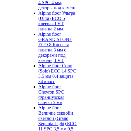
4 SPC 4 мм,
декоры под камень
Alpine floor Ультра
(Ultra) ECO 5
клеевая LVT
плитка 2 мм
Alpine floor
GRAND STONE
ECO 8 Клеевая
плитка 3 мм с
декорами под
камень, LVT
Alpine floor Соло
(Solo) ECO 14 SPC
3,5 мм 0,4 защита
34 класс
Alpine floor
Chevron SPC
Французская
елочка 5 мм
Alpine floor
Величие секвойи
светлой (Grand
Sequoia Light) ECO
11 SPC 3,5 мм 0,5