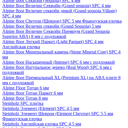
Alpine floor Секвойя (Sequoia) SPC 4 мм
Alpine floor Величие Секвойи (Grand sequoia) SPC 4 мм
Alpine floor Величие секвойи дикой (Grand sequoia Village)
SPC 4 мм
Alpine floor Chevron (Шеврон) SPC 5 мм Французская елочка
Alpine floor Величие секвойи (Grand Sequoia) 5 мм
Alpine floor Величие Секвойи Премиум (Grand Sequoia
Superior ABA) 8 мм с подложкой
Alpine floor Легкий Паркет (Light Parquet) SPC 4 мм
Английская елочка
Alpine floor Минеральный камень (Stone Mineral Core) SPC 4
мм
Alpine floor Насыщенный (Intense) SPC 6 мм с подложкой
Alpine floor Натуральное дерево (Real Wood) SPC 6 мм с
подложкой
Alpine floor Премиальный XL (Premium XL) на ABA плите 8
мм с подложкой
Alpine Floor Титан 6 мм
Alpine floor Титан Паркет 6 мм
Alpine floor Титан 8 мм
Steinholz SPC плитка
Steinholz Элемент (Element) SPC 4,5 мм
Steinholz Элемент Шеврон (Element Chevron) SPC 5,5 мм
Французская елочка
Steinholz Английская елочка SPC 4,5 мм