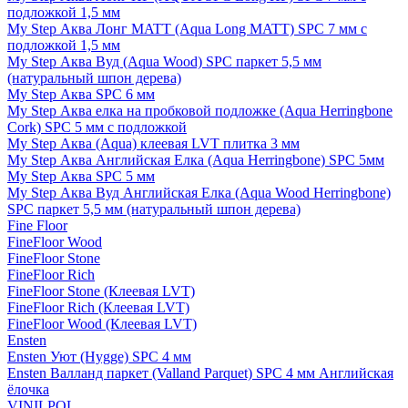
подложкой 1,5 мм
My Step Аква Лонг MATT (Aqua Long MATT) SPC 7 мм с
подложкой 1,5 мм
My Step Аква Вуд (Aqua Wood) SPC паркет 5,5 мм
(натуральный шпон дерева)
My Step Аква SPC 6 мм
My Step Аква елка на пробковой подложке (Aqua Herringbone
Cork) SPC 5 мм с подложкой
My Step Аква (Aqua) клеевая LVT плитка 3 мм
My Step Аква Английская Елка (Aqua Herringbone) SPC 5мм
My Step Аква SPC 5 мм
My Step Аква Вуд Английская Елка (Aqua Wood Herringbone)
SPC паркет 5,5 мм (натуральный шпон дерева)
Fine Floor
FineFloor Wood
FineFloor Stone
FineFloor Rich
FineFloor Stone (Клеевая LVT)
FineFloor Rich (Клеевая LVT)
FineFloor Wood (Клеевая LVT)
Ensten
Ensten Уют (Hygge) SPC 4 мм
Ensten Валланд паркет (Valland Parquet) SPC 4 мм Английская
ёлочка
VINILPOL