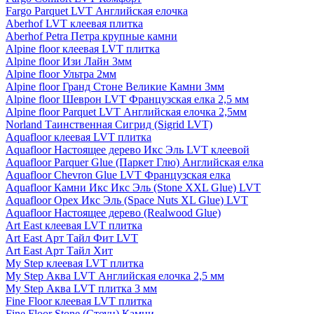
Fargo Parquet LVT Английская елочка
Aberhof LVT клеевая плитка
Aberhof Petra Петра крупные камни
Alpine floor клеевая LVT плитка
Alpine floor Изи Лайн 3мм
Alpine floor Ультра 2мм
Alpine floor Гранд Стоне Великие Камни 3мм
Alpine floor Шеврон LVT Французская елка 2,5 мм
Alpine floor Parquet LVT Английская елочка 2,5мм
Norland Таинственная Сигрид (Sigrid LVT)
Aquafloor клеевая LVT плитка
Aquafloor Настоящее дерево Икс Эль LVT клеевой
Aquafloor Parquer Glue (Паркет Глю) Английская елка
Aquafloor Chevron Glue LVT Французская елка
Aquafloor Камни Икс Икс Эль (Stone XXL Glue) LVT
Aquafloor Орех Икс Эль (Space Nuts XL Glue) LVT
Aquafloor Настоящее дерево (Realwood Glue)
Art East клеевая LVT плитка
Art East Арт Тайл Фит LVT
Art East Арт Тайл Хит
My Step клеевая LVT плитка
My Step Аква LVT Английская елочка 2,5 мм
My Step Аква LVT плитка 3 мм
Fine Floor клеевая LVT плитка
Fine Floor Stone (Стоун) Камни