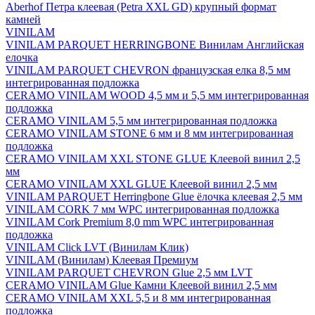
Aberhof Петра клеевая (Petra XXL GD) крупный формат
камней
VINILAM
VINILAM PARQUET HERRINGBONE Винилам Английская
елочка
VINILAM PARQUET CHEVRON французская елка 8,5 мм
интегрированная подложка
CERAMO VINILAM WOOD 4,5 мм и 5,5 мм интегрированная
подложка
CERAMO VINILAM 5,5 мм интегрированная подложка
CERAMO VINILAM STONE 6 мм и 8 мм интегрированная
подложка
CERAMO VINILAM XXL STONE GLUE Клеевой винил 2,5
мм
CERAMO VINILAM XXL GLUE Клеевой винил 2,5 мм
VINILAM PARQUET Herringbone Glue ёлочка клеевая 2,5 мм
VINILAM CORK 7 мм WPC интегрированная подложка
VINILAM Cork Premium 8,0 mm WPC интегрированная
подложка
VINILAM Click LVT (Винилам Клик)
VINILAM (Винилам) Клеевая Премиум
VINILAM PARQUET CHEVRON Glue 2,5 мм LVT
CERAMO VINILAM Glue Камни Клеевой винил 2,5 мм
CERAMO VINILAM XXL 5,5 и 8 мм интегрированная
подложка