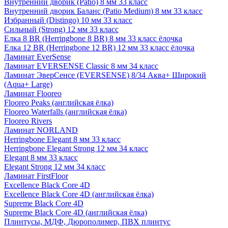
Внутренний дворик (Patio) 8 мм 33 класс
Внутренний дворик Баланс (Patio Medium) 8 мм 33 класс
Избранный (Distingo) 10 мм 33 класс
Сильный (Strong) 12 мм 33 класс
Елка 8 BR (Herringbone 8 BR) 8 мм 33 класс ёлочка
Елка 12 BR (Herringbone 12 BR) 12 мм 33 класс ёлочка
Ламинат EverSense
Ламинат EVERSENSE Classic 8 мм 34 класс
Ламинат ЭверСенсе (EVERSENSE) 8/34 Аква+ Широкий
(Aqua+ Large)
Ламинат Flooreo
Flooreo Peaks (английская ёлка)
Flooreo Waterfalls (английская ёлка)
Flooreo Rivers
Ламинат NORLAND
Herringbone Elegant 8 мм 33 класс
Herringbone Elegant Strong 12 мм 34 класс
Elegant 8 мм 33 класс
Elegant Strong 12 мм 34 класс
Ламинат FirstFloor
Excellence Black Core 4D
Excellence Black Core 4D (английская ёлка)
Supreme Black Core 4D
Supreme Black Core 4D (английская ёлка)
Плинтусы, МДФ, Дюрополимер, ПВХ плинтус