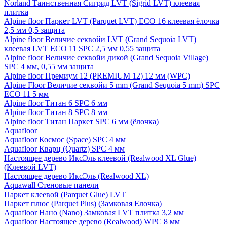
Norland Таинственная Сигрид LVT (Sigrid LVT) клеевая
плитка
Alpine floor Паркет LVT (Parquet LVT) ECO 16 клеевая ёлочка
2,5 мм 0,5 защита
Alpine floor Величие секвойи LVT (Grand Sequoia LVT)
клеевая LVT ECO 11 SPC 2,5 мм 0,55 защита
Alpine floor Величие секвойи дикой (Grand Sequoia Village)
SPC 4 мм, 0,55 мм защита
Alpine floor Премиум 12 (PREMIUM 12) 12 мм (WPC)
Alpine Floor Величие секвойи 5 mm (Grand Sequoia 5 mm) SPC
ECO 11 5 мм
Alpine floor Титан 6 SPC 6 мм
Alpine floor Титан 8 SPC 8 мм
Alpine floor Титан Паркет SPC 6 мм (ёлочка)
Aquafloor
Aquafloor Космос (Space) SPC 4 мм
Aquafloor Кварц (Quartz) SPC 4 мм
Настоящее дерево ИксЭль клеевой (Realwood XL Glue)
(Клеевой LVT)
Настоящее дерево ИксЭль (Realwood XL)
Aquawall Стеновые панели
Паркет клеевой (Parquet Glue) LVT
Паркет плюс (Parquet Plus) (Замковая Елочка)
Aquafloor Нано (Nano) Замковая LVT плитка 3,2 мм
Aquafloor Настоящее дерево (Realwood) WPC 8 мм