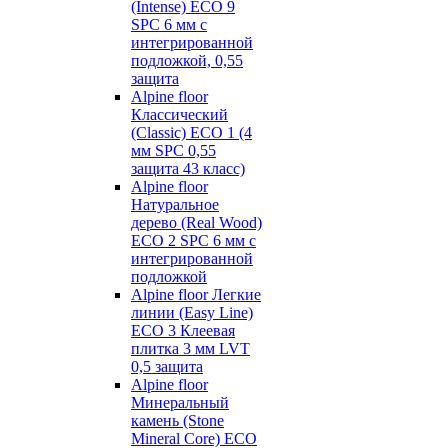
(Intense) ECO 9
SPC 6 мм с
интегрированной
подложкой, 0,55
защита
Alpine floor
Классический
(Classic) ECO 1 (4
мм SPC 0,55
защита 43 класс)
Alpine floor
Натуральное
дерево (Real Wood)
ECO 2 SPC 6 мм с
интегрированной
подложкой
Alpine floor Легкие
линии (Easy Line)
ECO 3 Клеевая
плитка 3 мм LVT
0,5 защита
Alpine floor
Минеральный
камень (Stone
Mineral Core) ECO