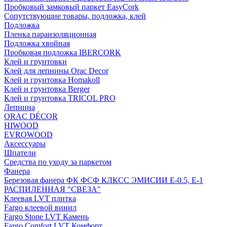
Пробковый замковый паркет EasyCork
Сопутствующие товары, подложка, клей
Подложка
Пленка параизоляционная
Подложка хвойная
Пробковая подложка IBERCORK
Клей и грунтовки
Клей для лепнины Orac Decor
Клей и грунтовка Homakoll
Клей и грунтовка Berger
Клей и грунтовка TRICOL PRO
Лепнина
ORAC DÉCOR
HIWOOD
EVROWOOD
Аксессуары
Шпатели
Средства по уходу за паркетом
Фанера
Березовая фанера ФК ФСФ КЛКСС ЭМИСИИ Е-0.5, Е-1
РАСПИЛЕННАЯ "СВЕЗА"
Клеевая LVT плитка
Fargo клеевой винил
Fargo Stone LVT Камень
Fargo Comfort LVT Комфорт