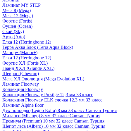
Ламинат MY STEP
Мега 8 (Mega)
Мега 12 (Mega)
Фортис (Fortis)
Оушен (Ocean)
Скай (Sky)
Арто (Arto)
Елка 12 (Herringbone 12)
Терра Аква Блок (Terra Aqua Block)
Манор+ (Manor+)
Елка 12 (Herringbone 12)
Фортис ХЛ (Fortis XL)
Гранд ХХЛ (Grande XXL)
Шеврон (Chevron)
Мега ХЛ Эволюция (Mega Evolution XL)
Ламинат Floorway
Коллекция Floorway
Коллекция Floorway Prestige 12,3 мм 33 класс
Коллекция Floorway ELK елочка 12,3 мм 33 класс
Ламинат Alpine floor
Дух природы (Legno Extra) 8 мм 33 класс Camsan Турция
Миланго (Milango) 8 мм 32 класс Camsan Турция
Премиум (Premium) 10 мм 32 класс Camsan Турция
Шепот леса (Albero) 10 мм 32 класс Camsan Турция