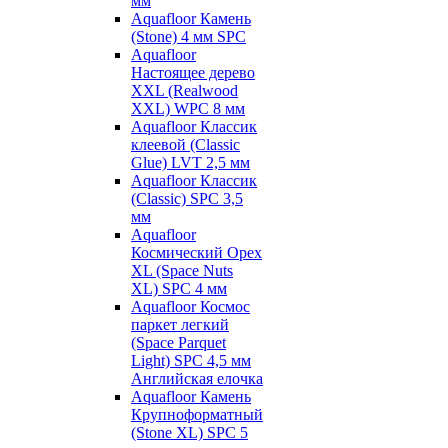
мм
Aquafloor Камень
(Stone) 4 мм SPC
Aquafloor
Настоящее дерево
XXL (Realwood
XXL) WPC 8 мм
Aquafloor Классик
клеевой (Classic
Glue) LVT 2,5 мм
Aquafloor Классик
(Classic) SPC 3,5
мм
Aquafloor
Космический Орех
XL (Space Nuts
XL) SPC 4 мм
Aquafloor Космос
паркет легкий
(Space Parquet
Light) SPC 4,5 мм
Английская елочка
Aquafloor Камень
Крупноформатный
(Stone XL) SPC 5