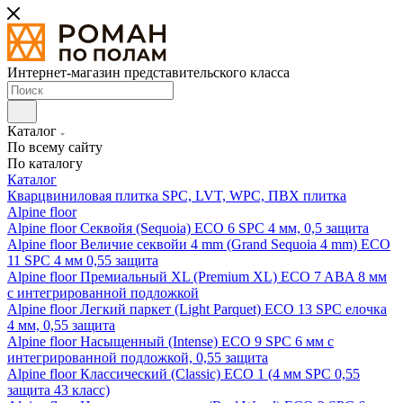
Интернет-магазин представительского класса
Каталог
По всему сайту
По каталогу
Каталог
Кварцвиниловая плитка SPC, LVT, WPC, ПВХ плитка
Alpine floor
Alpine floor Секвойя (Sequoia) ECO 6 SPC 4 мм, 0,5 защита
Alpine floor Величие секвойи 4 mm (Grand Sequoia 4 mm) ECO
11 SPC 4 мм 0,55 защита
Alpine floor Премиальный XL (Premium XL) ECO 7 ABA 8 мм
с интегрированной подложкой
Alpine floor Легкий паркет (Light Parquet) ECO 13 SPC елочка
4 мм, 0,55 защита
Alpine floor Насыщенный (Intense) ECO 9 SPC 6 мм с
интегрированной подложкой, 0,55 защита
Alpine floor Классический (Classic) ECO 1 (4 мм SPC 0,55
защита 43 класс)