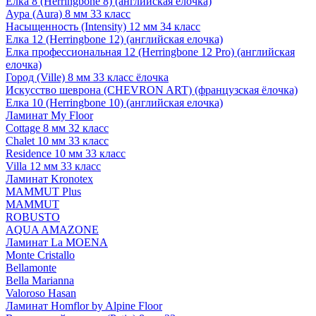
Елка 8 (Herringbone 8) (английская елочка)
Аура (Aura) 8 мм 33 класс
Насыщенность (Intensity) 12 мм 34 класс
Елка 12 (Herringbone 12) (английская елочка)
Елка профессиональная 12 (Herringbone 12 Pro) (английская
елочка)
Город (Ville) 8 мм 33 класс ёлочка
Искусство шеврона (CHEVRON ART) (французская ёлочка)
Елка 10 (Herringbone 10) (английская елочка)
Ламинат My Floor
Cottage 8 мм 32 класс
Chalet 10 мм 33 класс
Residence 10 мм 33 класс
Villa 12 мм 33 класс
Ламинат Kronotex
MAMMUT Plus
MAMMUT
ROBUSTO
AQUA AMAZONE
Ламинат La MOENA
Monte Cristallo
Bellamonte
Bella Marianna
Valoroso Hasan
Ламинат Homflor by Alpine Floor