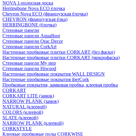
NOVA 1-полосная доска
Herringbone Nova ECO ёлочка
Chevron Nova ECO (французская ёлочка)
CHEVRON (французская ёлка)
HERRINGBONE (ёлочка)
Стеновые панели
Стеновые панели Aquafloor
Стеновые панели Orac Decor
Стеновые панели CorkArt
Настенные пробковые плитки CORKART (без фаски)
Настенные пробковые плитки CORKART (микрофаска)
Стеновые панели My step
Стеновые панели Hiwood
Настенные пробковые покрытия WALL DESIGN
Настенные пробковые покрытия iberCork
Пробковые покрытия, замковая пробка, клеевая пробка
CORKART
CORKART LITE (замок)
NARROW PLANK (замок)
NATURAL (клеевой)
COLORS (клеевой)
SLATE (клеевой)
NARROW PLANK (клеевой)
CORKSTYLE
Клеевые пробковые полы CORKWISE