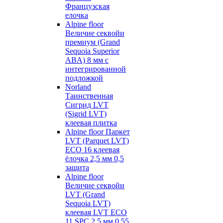
Французская
елочка
Alpine floor
Величие секвойи
премиум (Grand
Sequoia Superior
ABA) 8 мм с
интегрированной
подложкой
Norland
Таинственная
Сигрид LVT
(Sigrid LVT)
клеевая плитка
Alpine floor Паркет
LVT (Parquet LVT)
ECO 16 клеевая
ёлочка 2,5 мм 0,5
защита
Alpine floor
Величие секвойи
LVT (Grand
Sequoia LVT)
клеевая LVT ECO
11 SPC 2,5 мм 0,55