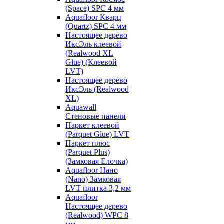
(Space) SPC 4 мм
Aquafloor Кварц
(Quartz) SPC 4 мм
Настоящее дерево
ИксЭль клеевой
(Realwood XL
Glue) (Клеевой
LVT)
Настоящее дерево
ИксЭль (Realwood
XL)
Aquawall
Стеновые панели
Паркет клеевой
(Parquet Glue) LVT
Паркет плюс
(Parquet Plus)
(Замковая Елочка)
Aquafloor Нано
(Nano) Замковая
LVT плитка 3,2 мм
Aquafloor
Настоящее дерево
(Realwood) WPC 8