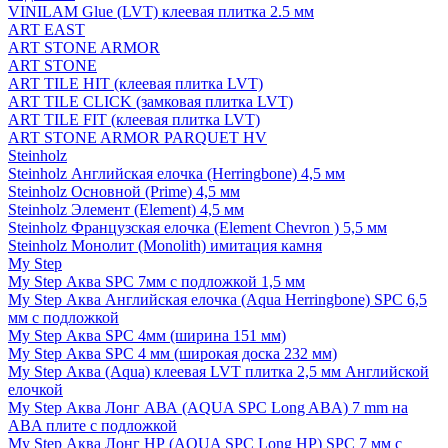
VINILAM Glue (LVT) клеевая плитка 2.5 мм
ART EAST
ART STONE ARMOR
ART STONE
ART TILE HIT (клеевая плитка LVT)
ART TILE CLICK (замковая плитка LVT)
ART TILE FIT (клеевая плитка LVT)
ART STONE ARMOR PARQUET HV
Steinholz
Steinholz Английская елочка (Herringbone) 4,5 мм
Steinholz Основной (Prime) 4,5 мм
Steinholz Элемент (Element) 4,5 мм
Steinholz Французская елочка (Element Chevron ) 5,5 мм
Steinholz Монолит (Monolith) имитация камня
My Step
My Step Аква SPC 7мм c подложкой 1,5 мм
My Step Аква Английская елочка (Aqua Herringbone) SPC 6,5
мм с подложкой
My Step Аква SPC 4мм (ширина 151 мм)
My Step Аква SPC 4 мм (широкая доска 232 мм)
My Step Аква (Aqua) клеевая LVT плитка 2,5 мм Английской
елочкой
My Step Аква Лонг АВА (AQUA SPC Long ABA) 7 mm на
ABA плите с подложкой
My Step Аква Лонг НР (AQUA SPC Long HP) SPC 7 мм с