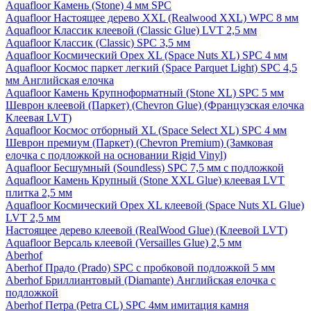
Aquafloor Камень (Stone) 4 мм SPC
Aquafloor Настоящее дерево XXL (Realwood XXL) WPC 8 мм
Aquafloor Классик клеевой (Classic Glue) LVT 2,5 мм
Aquafloor Классик (Classic) SPC 3,5 мм
Aquafloor Космический Орех XL (Space Nuts XL) SPC 4 мм
Aquafloor Космос паркет легкий (Space Parquet Light) SPC 4,5
мм Английская елочка
Aquafloor Камень Крупноформатный (Stone XL) SPC 5 мм
Шеврон клеевой (Паркет) (Chevron Glue) (Французская елочка
Клеевая LVT)
Aquafloor Космос отборный XL (Space Select XL) SPC 4 мм
Шеврон премиум (Паркет) (Chevron Premium) (Замковая
елочка с подложкой на основании Rigid Vinyl)
Aquafloor Бесшумный (Soundless) SPC 7,5 мм с подложкой
Aquafloor Камень Крупный (Stone XXL Glue) клеевая LVT
плитка 2,5 мм
Aquafloor Космический Орех XL клеевой (Space Nuts XL Glue)
LVT 2,5 мм
Настоящее дерево клеевой (RealWood Glue) (Клеевой LVT)
Aquafloor Версаль клеевой (Versailles Glue) 2,5 мм
Aberhof
Aberhof Прадо (Prado) SPC с пробковой подложкой 5 мм
Aberhof Бриллиантовый (Diamante) Английская елочка с
подложкой
Aberhof Петра (Petra CL) SPC 4мм имитация камня