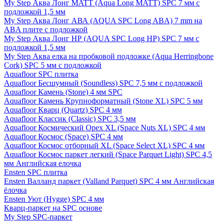
My Step Аква Лонг MATT (Aqua Long MATT) SPC 7 мм с
подложкой 1,5 мм
My Step Аква Лонг АВА (AQUA SPC Long ABA) 7 mm на
ABA плите с подложкой
My Step Аква Лонг НР (AQUA SPC Long HP) SPC 7 мм с
подложкой 1,5 мм
My Step Аква елка на пробковой подложке (Aqua Herringbone
Cork) SPC 5 мм с подложкой
Aquafloor SPC плитка
Aquafloor Бесшумный (Soundless) SPC 7,5 мм с подложкой
Aquafloor Камень (Stone) 4 мм SPC
Aquafloor Камень Крупноформатный (Stone XL) SPC 5 мм
Aquafloor Кварц (Quartz) SPC 4 мм
Aquafloor Классик (Classic) SPC 3,5 мм
Aquafloor Космический Орех XL (Space Nuts XL) SPC 4 мм
Aquafloor Космос (Space) SPC 4 мм
Aquafloor Космос отборный XL (Space Select XL) SPC 4 мм
Aquafloor Космос паркет легкий (Space Parquet Light) SPC 4,5
мм Английская елочка
Ensten SPC плитка
Ensten Валланд паркет (Valland Parquet) SPC 4 мм Английская
ёлочка
Ensten Уют (Hygge) SPC 4 мм
Кварц-паркет на SPC основе
My Step SPC-паркет