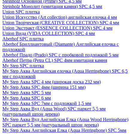
Steinholz Основной (Prime) SPC 4,5 мм
Steinholz Монолит (имитация камня) SPC 4,5 мм
Union SPC плитка
Union Искусство (Art collection) английская елочка 4 мм
Union Творческая (CREATIVE COLLECTION) SPC 4 мм
Union Экстракт (ESSENCE COLLECTION) SPC 4 мм
Union Вида (VIDA COLLECTION) SPC 4 мм
Aberhof SPC плитка
Aberhof Бриллиантовый (Diamante) Английская елочка с
подложкой
Aberhof Прадо (Prado) SPC с пробковой подложкой 5 мм
Aberhof Петра (Petra CL) SPC 4мм имитация камня
My Step SPC плитка
My Step Аква Английская елочка (Aqua Herringbone) SPC 6,5
мм с подложкой
My Step Аква SPC 4 мм (широкая доска 232 мм)
My Step Аква SPC 4мм (ширина 151 мм)
My Step Аква SPC 5 мм
My Step Аква SPC 6 мм
My Step Аква SPC 7мм c подложкой 1,5 мм
My Step Аква Вуд (Aqua Wood) SPC паркет 5,5 мм
(натуральный шпон дерева)
My Step Аква Вуд Английская Елка (Aqua Wood Herringbone)
SPC паркет 5,5 мм (натуральный шпон дерева)
My Step Аква Английская Елка (Aqua Herringbone) SPC 5мм