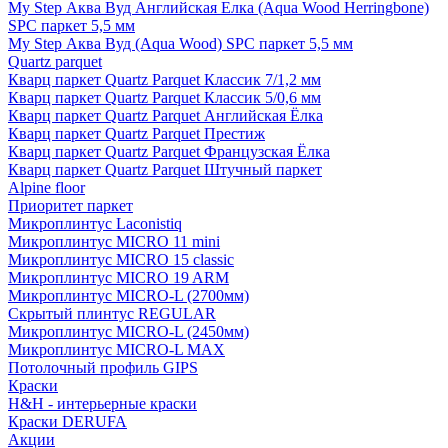
My Step Аква Вуд Английская Елка (Aqua Wood Herringbone)
SPC паркет 5,5 мм
My Step Аква Вуд (Aqua Wood) SPC паркет 5,5 мм
Quartz parquet
Кварц паркет Quartz Parquet Классик 7/1,2 мм
Кварц паркет Quartz Parquet Классик 5/0,6 мм
Кварц паркет Quartz Parquet Английская Ёлка
Кварц паркет Quartz Parquet Престиж
Кварц паркет Quartz Parquet Французская Ёлка
Кварц паркет Quartz Parquet Штучный паркет
Alpine floor
Приоритет паркет
Микроплинтус Laconistiq
Микроплинтус MICRO 11 mini
Микроплинтус MICRO 15 classic
Микроплинтус MICRO 19 ARM
Микроплинтус MICRO-L (2700мм)
Скрытый плинтус REGULAR
Микроплинтус MICRO-L (2450мм)
Микроплинтус MICRO-L MAX
Потолочный профиль GIPS
Краски
H&H - интерьерные краски
Краски DERUFA
Акции