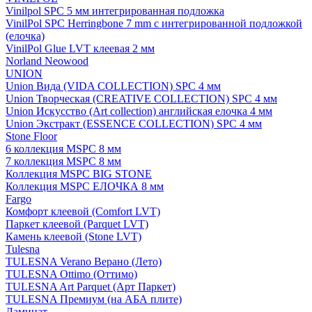
Vinilpol SPC 5 мм интегрированная подложка
VinilPol SPC Herringbone 7 mm с интегрированной подложкой
(елочка)
VinilPol Glue LVT клеевая 2 мм
Norland Neowood
UNION
Union Вида (VIDA COLLECTION) SPC 4 мм
Union Творческая (CREATIVE COLLECTION) SPC 4 мм
Union Искусство (Art collection) английская елочка 4 мм
Union Экстракт (ESSENCE COLLECTION) SPC 4 мм
Stone Floor
6 коллекция MSPC 8 мм
7 коллекция MSPC 8 мм
Коллекция MSPC BIG STONE
Коллекция MSPC ЕЛОЧКА 8 мм
Fargo
Комфорт клеевой (Comfort LVT)
Паркет клеевой (Parquet LVT)
Камень клеевой (Stone LVT)
Tulesna
TULESNA Verano Верано (Лето)
TULESNA Ottimo (Оттимо)
TULESNA Art Parquet (Арт Паркет)
TULESNA Премиум (на АБА плите)
Ламинат