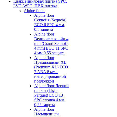
Кварцвиниловая плитка SPC,
LVT, WPC, ПВХ плитка
Alpine floor
Alpine floor
Секвойя (Sequoia)
ECO 6 SPC 4 мм,
0,5 защита
Alpine floor
Величие секвойи 4
mm (Grand Sequoia
4 mm) ECO 11 SPC
4 мм 0,55 защита
Alpine floor
Премиальный XL
(Premium XL) ECO
7 ABA 8 мм с
интегрированной
подложкой
Alpine floor Легкий
паркет (Light
Parquet) ECO 13
SPC елочка 4 мм,
0,55 защита
Alpine floor
Насыщенный