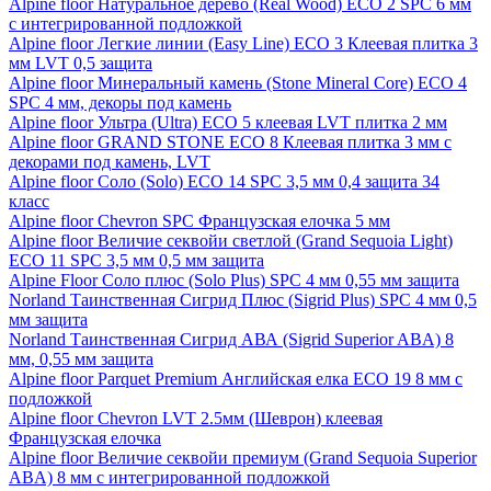
Alpine floor Натуральное дерево (Real Wood) ECO 2 SPC 6 мм
с интегрированной подложкой
Alpine floor Легкие линии (Easy Line) ECO 3 Клеевая плитка 3
мм LVT 0,5 защита
Alpine floor Минеральный камень (Stone Mineral Core) ECO 4
SPC 4 мм, декоры под камень
Alpine floor Ультра (Ultra) ECO 5 клеевая LVT плитка 2 мм
Alpine floor GRAND STONE ECO 8 Клеевая плитка 3 мм с
декорами под камень, LVT
Alpine floor Соло (Solo) ECO 14 SPC 3,5 мм 0,4 защита 34
класс
Alpine floor Chevron SPC Французская елочка 5 мм
Alpine floor Величие секвойи светлой (Grand Sequoia Light)
ECO 11 SPC 3,5 мм 0,5 мм защита
Alpine Floor Соло плюс (Solo Plus) SPC 4 мм 0,55 мм защита
Norland Таинственная Сигрид Плюс (Sigrid Plus) SPC 4 мм 0,5
мм защита
Norland Таинственная Сигрид АВА (Sigrid Superior ABA) 8
мм, 0,55 мм защита
Alpine floor Parquet Premium Английская елка ECO 19 8 мм с
подложкой
Alpine floor Chevron LVT 2.5мм (Шеврон) клеевая
Французская елочка
Alpine floor Величие секвойи премиум (Grand Sequoia Superior
ABA) 8 мм с интегрированной подложкой