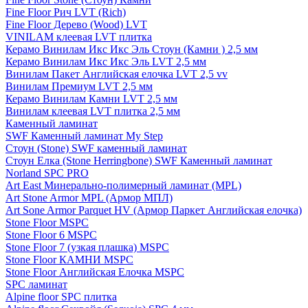
Fine Floor Рич LVT (Rich)
Fine Floor Дерево (Wood) LVT
VINILAM клеевая LVT плитка
Керамо Винилам Икс Икс Эль Стоун (Камни ) 2,5 мм
Керамо Винилам Икс Икс Эль LVT 2,5 мм
Винилам Пакет Английская елочка LVT 2,5 vv
Винилам Премиум LVT 2,5 мм
Керамо Винилам Камни LVT 2,5 мм
Винилам клеевая LVT плитка 2,5 мм
Каменный ламинат
SWF Каменный ламинат My Step
Стоун (Stone) SWF каменный ламинат
Стоун Елка (Stone Herringbone) SWF Каменный ламинат
Norland SPC PRO
Art East Минерально-полимерный ламинат (MPL)
Art Stone Armor MPL (Армор МПЛ)
Art Sone Armor Parquet HV (Армор Паркет Английская елочка)
Stone Floor MSPC
Stone Floor 6 MSPC
Stone Floor 7 (узкая плашка) MSPC
Stone Floor КАМНИ MSPC
Stone Floor Английская Елочка MSPC
SPC ламинат
Alpine floor SPC плитка