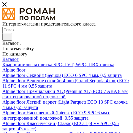
Интернет-магазин представительского класса
Каталог
По всему сайту
По каталогу
Каталог
Кварцвиниловая плитка SPC, LVT, WPC, ПВХ плитка
Alpine floor
Alpine floor Секвойя (Sequoia) ECO 6 SPC 4 мм, 0,5 защита
Alpine floor Величие секвойи 4 mm (Grand Sequoia 4 mm) ECO
11 SPC 4 мм 0,55 защита
Alpine floor Премиальный XL (Premium XL) ECO 7 ABA 8 мм
с интегрированной подложкой
Alpine floor Легкий паркет (Light Parquet) ECO 13 SPC елочка
4 мм, 0,55 защита
Alpine floor Насыщенный (Intense) ECO 9 SPC 6 мм с
интегрированной подложкой, 0,55 защита
Alpine floor Классический (Classic) ECO 1 (4 мм SPC 0,55
защита 43 класс)