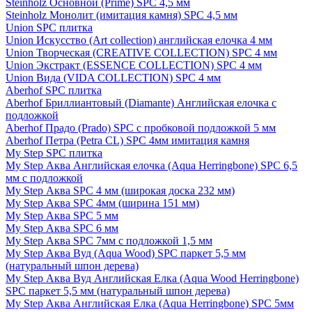
Steinholz Основной (Prime) SPC 4,5 мм
Steinholz Монолит (имитация камня) SPC 4,5 мм
Union SPC плитка
Union Искусство (Art collection) английская елочка 4 мм
Union Творческая (CREATIVE COLLECTION) SPC 4 мм
Union Экстракт (ESSENCE COLLECTION) SPC 4 мм
Union Вида (VIDA COLLECTION) SPC 4 мм
Aberhof SPC плитка
Aberhof Бриллиантовый (Diamante) Английская елочка с
подложкой
Aberhof Прадо (Prado) SPC с пробковой подложкой 5 мм
Aberhof Петра (Petra CL) SPC 4мм имитация камня
My Step SPC плитка
My Step Аква Английская елочка (Aqua Herringbone) SPC 6,5
мм с подложкой
My Step Аква SPC 4 мм (широкая доска 232 мм)
My Step Аква SPC 4мм (ширина 151 мм)
My Step Аква SPC 5 мм
My Step Аква SPC 6 мм
My Step Аква SPC 7мм c подложкой 1,5 мм
My Step Аква Вуд (Aqua Wood) SPC паркет 5,5 мм
(натуральный шпон дерева)
My Step Аква Вуд Английская Елка (Aqua Wood Herringbone)
SPC паркет 5,5 мм (натуральный шпон дерева)
My Step Аква Английская Елка (Aqua Herringbone) SPC 5мм