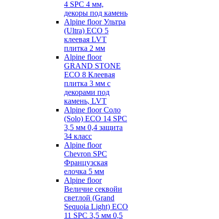
4 SPC 4 мм,
декоры под камень
Alpine floor Ультра
(Ultra) ECO 5
клеевая LVT
плитка 2 мм
Alpine floor
GRAND STONE
ECO 8 Клеевая
плитка 3 мм с
декорами под
камень, LVT
Alpine floor Соло
(Solo) ECO 14 SPC
3,5 мм 0,4 защита
34 класс
Alpine floor
Chevron SPC
Французская
елочка 5 мм
Alpine floor
Величие секвойи
светлой (Grand
Sequoia Light) ECO
11 SPC 3,5 мм 0,5