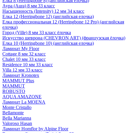
Елка 8 (Herringbone 8) (английская елочка)
Аура (Aura) 8 мм 33 класс
Насыщенность (Intensity) 12 мм 34 класс
Елка 12 (Herringbone 12) (английская елочка)
Елка профессиональная 12 (Herringbone 12 Pro) (английская
елочка)
Город (Ville) 8 мм 33 класс ёлочка
Искусство шеврона (CHEVRON ART) (французская ёлочка)
Елка 10 (Herringbone 10) (английская елочка)
Ламинат My Floor
Cottage 8 мм 32 класс
Chalet 10 мм 33 класс
Residence 10 мм 33 класс
Villa 12 мм 33 класс
Ламинат Kronotex
MAMMUT Plus
MAMMUT
ROBUSTO
AQUA AMAZONE
Ламинат La MOENA
Monte Cristallo
Bellamonte
Bella Marianna
Valoroso Hasan
Ламинат Homflor by Alpine Floor