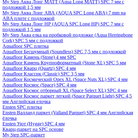
My Step Аква Лонг MATT (Aqua Long MATT) SPC 7 мм с
подложкой 1,5 мм
My Step Аква Лонг АВА (AQUA SPC Long ABA) 7 mm на
ABA плите с подложкой
My Step Аква Лонг НР (AQUA SPC Long HP) SPC 7 мм с
подложкой 1,5 мм
My Step Аква елка на пробковой подложке (Aqua Herringbone
Cork) SPC 5 мм с подложкой
Aquafloor SPC плитка
Aquafloor Бесшумный (Soundless) SPC 7,5 мм с подложкой
Aquafloor Камень (Stone) 4 мм SPC
Aquafloor Камень Крупноформатный (Stone XL) SPC 5 мм
Aquafloor Кварц (Quartz) SPC 4 мм
Aquafloor Классик (Classic) SPC 3,5 мм
Aquafloor Космический Орех XL (Space Nuts XL) SPC 4 мм
Aquafloor Космос (Space) SPC 4 мм
Aquafloor Космос отборный XL (Space Select XL) SPC 4 мм
Aquafloor Космос паркет легкий (Space Parquet Light) SPC 4,5
мм Английская елочка
Ensten SPC плитка
Ensten Валланд паркет (Valland Parquet) SPC 4 мм Английская
ёлочка
Ensten Уют (Hygge) SPC 4 мм
Кварц-паркет на SPC основе
My Step SPC-паркет