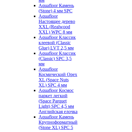
мм
Aquafloor Камень
(Stone) 4 мм SPC
Aquafloor
Настоящее дерево
XXL (Realwood
XXL) WPC 8 мм
Aquafloor Классик
клеевой (Classic
Glue) LVT 2,5 мм
Aquafloor Классик
(Classic) SPC 3,5
мм
Aquafloor
Космический Орех
XL (Space Nuts
XL) SPC 4 мм
Aquafloor Космос
паркет легкий
(Space Parquet
Light) SPC 4,5 мм
Английская елочка
Aquafloor Камень
Крупноформатный
(Stone XL) SPC 5