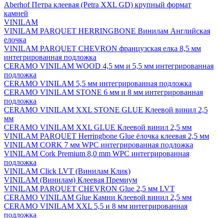
Aberhof Петра клеевая (Petra XXL GD) крупный формат
камней
VINILAM
VINILAM PARQUET HERRINGBONE Винилам Английская
елочка
VINILAM PARQUET CHEVRON французская елка 8,5 мм
интегрированная подложка
CERAMO VINILAM WOOD 4,5 мм и 5,5 мм интегрированная
подложка
CERAMO VINILAM 5,5 мм интегрированная подложка
CERAMO VINILAM STONE 6 мм и 8 мм интегрированная
подложка
CERAMO VINILAM XXL STONE GLUE Клеевой винил 2,5
мм
CERAMO VINILAM XXL GLUE Клеевой винил 2,5 мм
VINILAM PARQUET Herringbone Glue ёлочка клеевая 2,5 мм
VINILAM CORK 7 мм WPC интегрированная подложка
VINILAM Cork Premium 8,0 mm WPC интегрированная
подложка
VINILAM Click LVT (Винилам Клик)
VINILAM (Винилам) Клеевая Премиум
VINILAM PARQUET CHEVRON Glue 2,5 мм LVT
CERAMO VINILAM Glue Камни Клеевой винил 2,5 мм
CERAMO VINILAM XXL 5,5 и 8 мм интегрированная
подложка