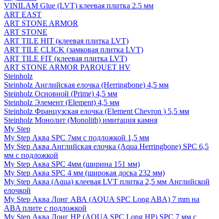
VINILAM Glue (LVT) клеевая плитка 2.5 мм
ART EAST
ART STONE ARMOR
ART STONE
ART TILE HIT (клеевая плитка LVT)
ART TILE CLICK (замковая плитка LVT)
ART TILE FIT (клеевая плитка LVT)
ART STONE ARMOR PARQUET HV
Steinholz
Steinholz Английская елочка (Herringbone) 4,5 мм
Steinholz Основной (Prime) 4,5 мм
Steinholz Элемент (Element) 4,5 мм
Steinholz Французская елочка (Element Chevron ) 5,5 мм
Steinholz Монолит (Monolith) имитация камня
My Step
My Step Аква SPC 7мм c подложкой 1,5 мм
My Step Аква Английская елочка (Aqua Herringbone) SPC 6,5
мм с подложкой
My Step Аква SPC 4мм (ширина 151 мм)
My Step Аква SPC 4 мм (широкая доска 232 мм)
My Step Аква (Aqua) клеевая LVT плитка 2,5 мм Английской
елочкой
My Step Аква Лонг АВА (AQUA SPC Long ABA) 7 mm на
ABA плите с подложкой
My Step Аква Лонг НР (AQUA SPC Long HP) SPC 7 мм с