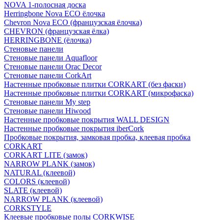
NOVA 1-полосная доска
Herringbone Nova ECO ёлочка
Chevron Nova ECO (французская ёлочка)
CHEVRON (французская ёлка)
HERRINGBONE (ёлочка)
Стеновые панели
Стеновые панели Aquafloor
Стеновые панели Orac Decor
Стеновые панели CorkArt
Настенные пробковые плитки CORKART (без фаски)
Настенные пробковые плитки CORKART (микрофаска)
Стеновые панели My step
Стеновые панели Hiwood
Настенные пробковые покрытия WALL DESIGN
Настенные пробковые покрытия iberCork
Пробковые покрытия, замковая пробка, клеевая пробка
CORKART
CORKART LITE (замок)
NARROW PLANK (замок)
NATURAL (клеевой)
COLORS (клеевой)
SLATE (клеевой)
NARROW PLANK (клеевой)
CORKSTYLE
Клеевые пробковые полы CORKWISE