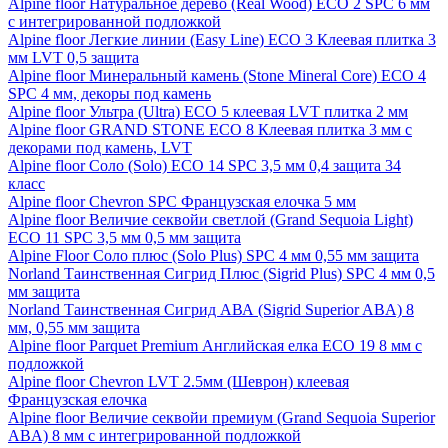
Alpine floor Натуральное дерево (Real Wood) ECO 2 SPC 6 мм
с интегрированной подложкой
Alpine floor Легкие линии (Easy Line) ECO 3 Клеевая плитка 3
мм LVT 0,5 защита
Alpine floor Минеральный камень (Stone Mineral Core) ECO 4
SPC 4 мм, декоры под камень
Alpine floor Ультра (Ultra) ECO 5 клеевая LVT плитка 2 мм
Alpine floor GRAND STONE ECO 8 Клеевая плитка 3 мм с
декорами под камень, LVT
Alpine floor Соло (Solo) ECO 14 SPC 3,5 мм 0,4 защита 34
класс
Alpine floor Chevron SPC Французская елочка 5 мм
Alpine floor Величие секвойи светлой (Grand Sequoia Light)
ECO 11 SPC 3,5 мм 0,5 мм защита
Alpine Floor Соло плюс (Solo Plus) SPC 4 мм 0,55 мм защита
Norland Таинственная Сигрид Плюс (Sigrid Plus) SPC 4 мм 0,5
мм защита
Norland Таинственная Сигрид АВА (Sigrid Superior ABA) 8
мм, 0,55 мм защита
Alpine floor Parquet Premium Английская елка ECO 19 8 мм с
подложкой
Alpine floor Chevron LVT 2.5мм (Шеврон) клеевая
Французская елочка
Alpine floor Величие секвойи премиум (Grand Sequoia Superior
ABA) 8 мм с интегрированной подложкой