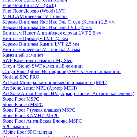
Fine Floor Рич LVT (Rich)
Fine Floor Дерево (Wood) LVT
VINILAM клеевая LVT плитка
Керамо Винилам Икс Икс Эль Стоун (Камни ) 2,5 мм
Керамо Винилам Икс Икс Эль LVT 2,5 мм
Винилам Пакет Английская елочка LVT 2,5 vv
Винилам Премиум LVT 2,5 мм
Керамо Винилам Камни LVT 2,5 мм
Винилам клеевая LVT плитка 2,5 мм
Каменный ламинат
SWF Каменный ламинат My Step
Стоун (Stone) SWF каменный ламинат
Стоун Елка (Stone Herringbone) SWF Каменный ламинат
Norland SPC PRO
Art East Минерально-полимерный ламинат (MPL)
Art Stone Armor MPL (Армор МПЛ)
Art Sone Armor Parquet HV (Армор Паркет Английская елочка)
Stone Floor MSPC
Stone Floor 6 MSPC
Stone Floor 7 (узкая плашка) MSPC
Stone Floor КАМНИ MSPC
Stone Floor Английская Елочка MSPC
SPC ламинат
Alpine floor SPC плитка