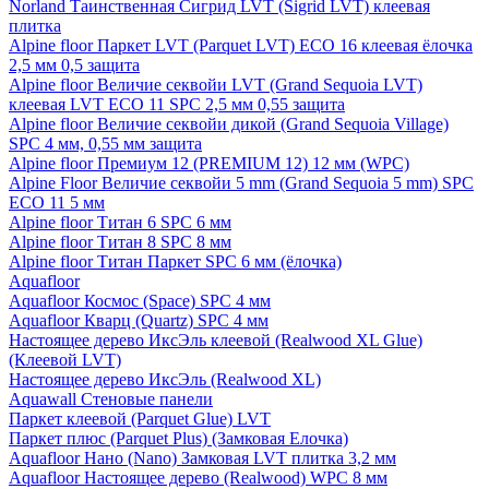
Norland Таинственная Сигрид LVT (Sigrid LVT) клеевая
плитка
Alpine floor Паркет LVT (Parquet LVT) ECO 16 клеевая ёлочка
2,5 мм 0,5 защита
Alpine floor Величие секвойи LVT (Grand Sequoia LVT)
клеевая LVT ECO 11 SPC 2,5 мм 0,55 защита
Alpine floor Величие секвойи дикой (Grand Sequoia Village)
SPC 4 мм, 0,55 мм защита
Alpine floor Премиум 12 (PREMIUM 12) 12 мм (WPC)
Alpine Floor Величие секвойи 5 mm (Grand Sequoia 5 mm) SPC
ECO 11 5 мм
Alpine floor Титан 6 SPC 6 мм
Alpine floor Титан 8 SPC 8 мм
Alpine floor Титан Паркет SPC 6 мм (ёлочка)
Aquafloor
Aquafloor Космос (Space) SPC 4 мм
Aquafloor Кварц (Quartz) SPC 4 мм
Настоящее дерево ИксЭль клеевой (Realwood XL Glue)
(Клеевой LVT)
Настоящее дерево ИксЭль (Realwood XL)
Aquawall Стеновые панели
Паркет клеевой (Parquet Glue) LVT
Паркет плюс (Parquet Plus) (Замковая Елочка)
Aquafloor Нано (Nano) Замковая LVT плитка 3,2 мм
Aquafloor Настоящее дерево (Realwood) WPC 8 мм