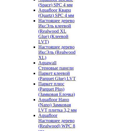
(Space) SPC 4 мм
Aquafloor Кварц
(Quartz) SPC 4 мм
Настоящее дерево
ИксЭль клеевой
(Realwood XL
Glue) (Клеевой
LVT)
Настоящее дерево
ИксЭль (Realwood
XL)
Aquawall
Стеновые панели
Паркет клеевой
(Parquet Glue) LVT
Паркет плюс
(Parquet Plus)
(Замковая Елочка)
Aquafloor Нано
(Nano) Замковая
LVT плитка 3,2 мм
Aquafloor
Настоящее дерево
(Realwood) WPC 8