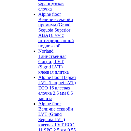
Французская
елочка
Alpine floor
Величие секвойи
премиум (Grand
Sequoia Superior
ABA) 8 мм с
интегрированной
подложкой
Norland
Таинственная
Сигрид LVT
(Sigrid LVT)
клеевая плитка
Alpine floor Паркет
LVT (Parquet LVT)
ECO 16 клеевая
ёлочка 2,5 мм 0,5
защита
Alpine floor
Величие секвойи
LVT (Grand
Sequoia LVT)
клеевая LVT ECO
11 SPC 2,5 мм 0,55