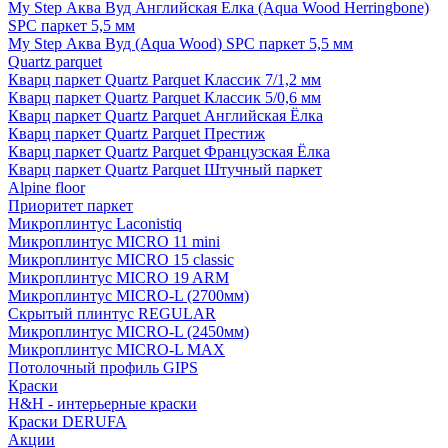
My Step Аква Вуд Английская Елка (Aqua Wood Herringbone)
SPC паркет 5,5 мм
My Step Аква Вуд (Aqua Wood) SPC паркет 5,5 мм
Quartz parquet
Кварц паркет Quartz Parquet Классик 7/1,2 мм
Кварц паркет Quartz Parquet Классик 5/0,6 мм
Кварц паркет Quartz Parquet Английская Ёлка
Кварц паркет Quartz Parquet Престиж
Кварц паркет Quartz Parquet Французская Ёлка
Кварц паркет Quartz Parquet Штучный паркет
Alpine floor
Приоритет паркет
Микроплинтус Laconistiq
Микроплинтус MICRO 11 mini
Микроплинтус MICRO 15 classic
Микроплинтус MICRO 19 ARM
Микроплинтус MICRO-L (2700мм)
Скрытый плинтус REGULAR
Микроплинтус MICRO-L (2450мм)
Микроплинтус MICRO-L MAX
Потолочный профиль GIPS
Краски
H&H - интерьерные краски
Краски DERUFA
Акции