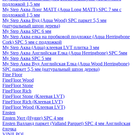
подложкой 1,5 мм
My Step Аква Лонг MATT (Aqua Long MATT) SPC 7 мм с
подложкой 1,5 мм
My Step Аква Вуд (Aqua Wood) SPC паркет 5,5 мм
(натуральный шпон дерева)
My Step Аква SPC 6 мм
My Step Аква елка на пробковой подложке (Aqua Herringbone
Cork) SPC 5 мм с подложкой
My Step Аква (Aqua) клеевая LVT плитка 3 мм
My Step Аква Английская Елка (Aqua Herringbone) SPC 5мм
My Step Аква SPC 5 мм
My Step Аква Вуд Английская Елка (Aqua Wood Herringbone)
SPC паркет 5,5 мм (натуральный шпон дерева)
Fine Floor
FineFloor Wood
FineFloor Stone
FineFloor Rich
FineFloor Stone (Клеевая LVT)
FineFloor Rich (Клеевая LVT)
FineFloor Wood (Клеевая LVT)
Ensten
Ensten Уют (Hygge) SPC 4 мм
Ensten Валланд паркет (Valland Parquet) SPC 4 мм Английская
ёлочка
VINILPOL