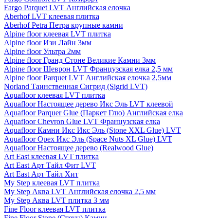
Fargo Parquet LVT Английская елочка
Aberhof LVT клеевая плитка
Aberhof Petra Петра крупные камни
Alpine floor клеевая LVT плитка
Alpine floor Изи Лайн 3мм
Alpine floor Ультра 2мм
Alpine floor Гранд Стоне Великие Камни 3мм
Alpine floor Шеврон LVT Французская елка 2,5 мм
Alpine floor Parquet LVT Английская елочка 2,5мм
Norland Таинственная Сигрид (Sigrid LVT)
Aquafloor клеевая LVT плитка
Aquafloor Настоящее дерево Икс Эль LVT клеевой
Aquafloor Parquer Glue (Паркет Глю) Английская елка
Aquafloor Chevron Glue LVT Французская елка
Aquafloor Камни Икс Икс Эль (Stone XXL Glue) LVT
Aquafloor Орех Икс Эль (Space Nuts XL Glue) LVT
Aquafloor Настоящее дерево (Realwood Glue)
Art East клеевая LVT плитка
Art East Арт Тайл Фит LVT
Art East Арт Тайл Хит
My Step клеевая LVT плитка
My Step Аква LVT Английская елочка 2,5 мм
My Step Аква LVT плитка 3 мм
Fine Floor клеевая LVT плитка
Fine Floor Stone (Стоун) Камни