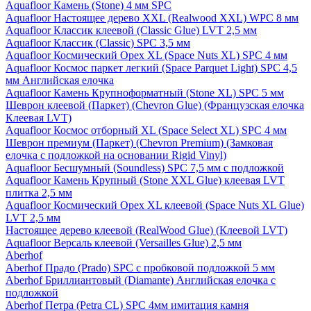
Aquafloor Камень (Stone) 4 мм SPC
Aquafloor Настоящее дерево XXL (Realwood XXL) WPC 8 мм
Aquafloor Классик клеевой (Classic Glue) LVT 2,5 мм
Aquafloor Классик (Classic) SPC 3,5 мм
Aquafloor Космический Орех XL (Space Nuts XL) SPC 4 мм
Aquafloor Космос паркет легкий (Space Parquet Light) SPC 4,5
мм Английская елочка
Aquafloor Камень Крупноформатный (Stone XL) SPC 5 мм
Шеврон клеевой (Паркет) (Chevron Glue) (Французская елочка
Клеевая LVT)
Aquafloor Космос отборный XL (Space Select XL) SPC 4 мм
Шеврон премиум (Паркет) (Chevron Premium) (Замковая
елочка с подложкой на основании Rigid Vinyl)
Aquafloor Бесшумный (Soundless) SPC 7,5 мм с подложкой
Aquafloor Камень Крупный (Stone XXL Glue) клеевая LVT
плитка 2,5 мм
Aquafloor Космический Орех XL клеевой (Space Nuts XL Glue)
LVT 2,5 мм
Настоящее дерево клеевой (RealWood Glue) (Клеевой LVT)
Aquafloor Версаль клеевой (Versailles Glue) 2,5 мм
Aberhof
Aberhof Прадо (Prado) SPC с пробковой подложкой 5 мм
Aberhof Бриллиантовый (Diamante) Английская елочка с
подложкой
Aberhof Петра (Petra CL) SPC 4мм имитация камня