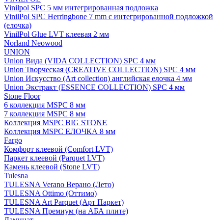
Vinilpol SPC 5 мм интегрированная подложка
VinilPol SPC Herringbone 7 mm с интегрированной подложкой
(елочка)
VinilPol Glue LVT клеевая 2 мм
Norland Neowood
UNION
Union Вида (VIDA COLLECTION) SPC 4 мм
Union Творческая (CREATIVE COLLECTION) SPC 4 мм
Union Искусство (Art collection) английская елочка 4 мм
Union Экстракт (ESSENCE COLLECTION) SPC 4 мм
Stone Floor
6 коллекция MSPC 8 мм
7 коллекция MSPC 8 мм
Коллекция MSPC BIG STONE
Коллекция MSPC ЕЛОЧКА 8 мм
Fargo
Комфорт клеевой (Comfort LVT)
Паркет клеевой (Parquet LVT)
Камень клеевой (Stone LVT)
Tulesna
TULESNA Verano Верано (Лето)
TULESNA Ottimo (Оттимо)
TULESNA Art Parquet (Арт Паркет)
TULESNA Премиум (на АБА плите)
Ламинат