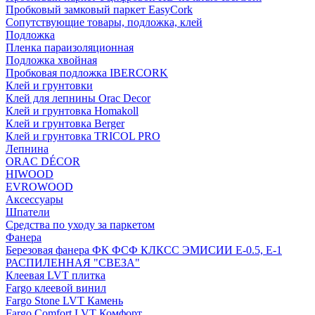
Пробковый замковый паркет EasyCork
Сопутствующие товары, подложка, клей
Подложка
Пленка параизоляционная
Подложка хвойная
Пробковая подложка IBERCORK
Клей и грунтовки
Клей для лепнины Orac Decor
Клей и грунтовка Homakoll
Клей и грунтовка Berger
Клей и грунтовка TRICOL PRO
Лепнина
ORAC DÉCOR
HIWOOD
EVROWOOD
Аксессуары
Шпатели
Средства по уходу за паркетом
Фанера
Березовая фанера ФК ФСФ КЛКСС ЭМИСИИ Е-0.5, Е-1
РАСПИЛЕННАЯ "СВЕЗА"
Клеевая LVT плитка
Fargo клеевой винил
Fargo Stone LVT Камень
Fargo Comfort LVT Комфорт