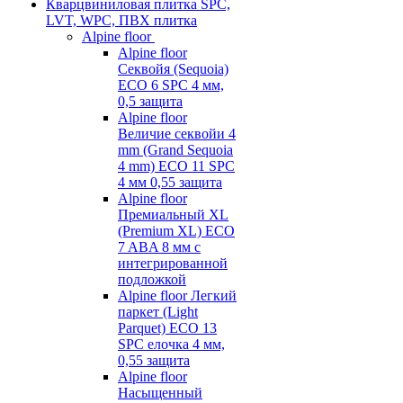
Кварцвиниловая плитка SPC,
LVT, WPC, ПВХ плитка
Alpine floor
Alpine floor
Секвойя (Sequoia)
ECO 6 SPC 4 мм,
0,5 защита
Alpine floor
Величие секвойи 4
mm (Grand Sequoia
4 mm) ECO 11 SPC
4 мм 0,55 защита
Alpine floor
Премиальный XL
(Premium XL) ECO
7 ABA 8 мм с
интегрированной
подложкой
Alpine floor Легкий
паркет (Light
Parquet) ECO 13
SPC елочка 4 мм,
0,55 защита
Alpine floor
Насыщенный