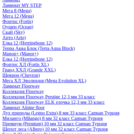
Ламинат MY STEP
Мега 8 (Mega)
Мега 12 (Mega)
Фортис (Fortis)
Оушен (Ocean)
Скай (Sky)
Арто (Arto)
Елка 12 (Herringbone 12)
Терра Аква Блок (Terra Aqua Block)
Манор+ (Manor+)
Елка 12 (Herringbone 12)
Фортис ХЛ (Fortis XL)
Гранд ХХЛ (Grande XXL)
Шеврон (Chevron)
Мега ХЛ Эволюция (Mega Evolution XL)
Ламинат Floorway
Коллекция Floorway
Коллекция Floorway Prestige 12,3 мм 33 класс
Коллекция Floorway ELK елочка 12,3 мм 33 класс
Ламинат Alpine floor
Дух природы (Legno Extra) 8 мм 33 класс Camsan Турция
Миланго (Milango) 8 мм 32 класс Camsan Турция
Премиум (Premium) 10 мм 32 класс Camsan Турция
Шепот леса (Albero) 10 мм 32 класс Camsan Турция