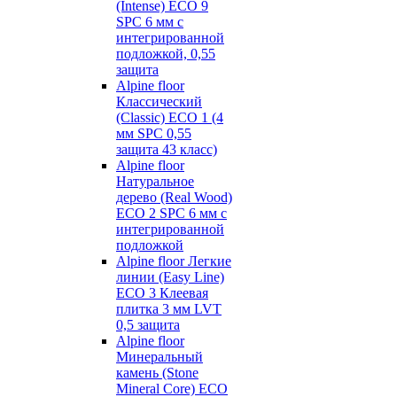
(Intense) ECO 9
SPC 6 мм с
интегрированной
подложкой, 0,55
защита
Alpine floor
Классический
(Classic) ECO 1 (4
мм SPC 0,55
защита 43 класс)
Alpine floor
Натуральное
дерево (Real Wood)
ECO 2 SPC 6 мм с
интегрированной
подложкой
Alpine floor Легкие
линии (Easy Line)
ECO 3 Клеевая
плитка 3 мм LVT
0,5 защита
Alpine floor
Минеральный
камень (Stone
Mineral Core) ECO