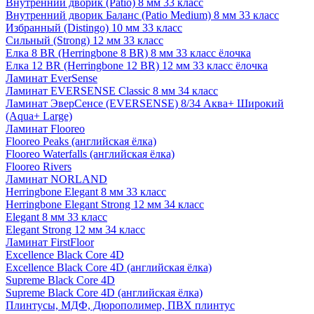
Внутренний дворик (Patio) 8 мм 33 класс
Внутренний дворик Баланс (Patio Medium) 8 мм 33 класс
Избранный (Distingo) 10 мм 33 класс
Сильный (Strong) 12 мм 33 класс
Елка 8 BR (Herringbone 8 BR) 8 мм 33 класс ёлочка
Елка 12 BR (Herringbone 12 BR) 12 мм 33 класс ёлочка
Ламинат EverSense
Ламинат EVERSENSE Classic 8 мм 34 класс
Ламинат ЭверСенсе (EVERSENSE) 8/34 Аква+ Широкий
(Aqua+ Large)
Ламинат Flooreo
Flooreo Peaks (английская ёлка)
Flooreo Waterfalls (английская ёлка)
Flooreo Rivers
Ламинат NORLAND
Herringbone Elegant 8 мм 33 класс
Herringbone Elegant Strong 12 мм 34 класс
Elegant 8 мм 33 класс
Elegant Strong 12 мм 34 класс
Ламинат FirstFloor
Excellence Black Core 4D
Excellence Black Core 4D (английская ёлка)
Supreme Black Core 4D
Supreme Black Core 4D (английская ёлка)
Плинтусы, МДФ, Дюрополимер, ПВХ плинтус